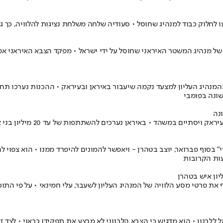
ו לחלוק כבוד למנהיג שחוסל • סעודיה שלחה משלחת נציגות להלוויה, כך ג
שונה בפומבי
ים להשתתפות של עד 20 מיליון בני אדם, לצד מבצע אבטחה נרחב והיערכות לקליטת המונים
בסוף פברואר, יוצב בטהרן - ויאפשר להמונים להיפרד ממנו • הוא צפוי 
ף את פרטי מסע הלוויה של המנהיג העליון לשעבר, עלי חמינאי • על פי הת
ללבנון • הוא מדגיש כי הצבא הלבנוני לא מבצע את תפקידו כראוי • לצד ז