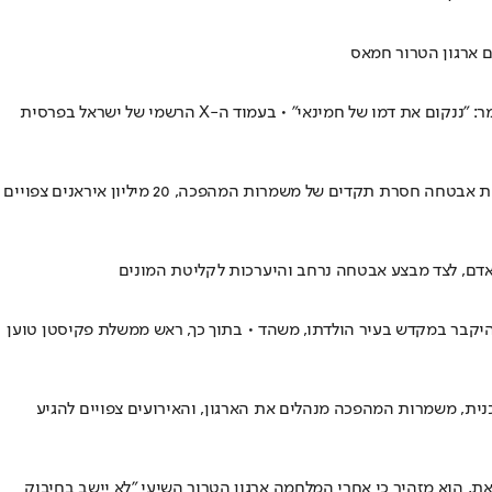
ם ארגון הטרור חמאס
משלחות מסין, נמיביה, אפגניסטן, ונשיא רוסיה לשעבר כבר פקדו את ארונו של מנהיג המשטר האיראני שחוסל על ידי ישראל • מפקד הצבא האיראני אמר: "ננקום את דמו של חמינאי" • בעמוד ה-X הרשמי של ישראל בפרסית
ארבעה חודשים אחרי החיסול, המשטר האסלאמי הופך את טקסי הפרידה מהמנהיג העליון למצעד נקמה שיעבור באיראן ובעיראק • ההכנות נערכו תחת אבטחה חסרת תקדים של משמרות המהפכה, 20 מיליון איראנים צפויים
להיקבר במקדש בעיר הולדתו, משהד • בתוך כך, ראש ממשלת פקיסטן טוען
וכנית, משמרות המהפכה מנהלים את הארגון, והאירועים צפויים להגיע
את, הוא מזהיר כי אחרי המלחמה ארגון הטרור השיעי "לא יישב בחיבוק