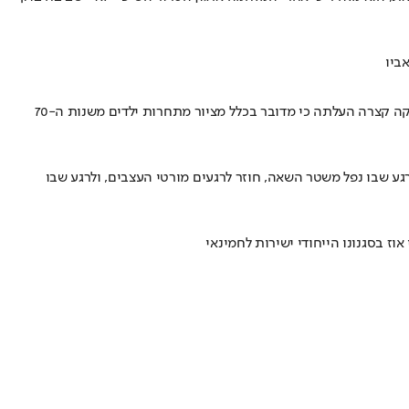
ביו
רשת למיז ההיפסטרית הושבתה לאחר שהדפיסה איור על כוסות המשקה שלה שבו נראה כיסא ריק וטיפות גשם לצד כיתוב "האביב הגיע" • אלא שבדיקה קצרה העלתה כי מדובר בכלל מציור מתחרות ילדים משנות ה-70
גע שבו נפל משטר השאה, חוזר לרגעים מורטי העצבים, ולרגע שבו