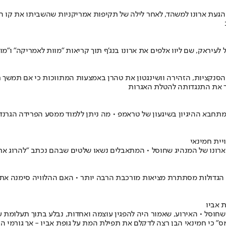
 הגעת ארונו למשהד, לאחר לילה של תקיפות אמריקניות שהשביתו את קו 
לעיראק, שם ליוו אלפים את ארונו בנג'ף תוך קריאות "מוות לאמריקה" ו"
הסנקציות, הזהירה וושינגטון את טהרן באמצעות המתווכות כי אם תמשך תק
ר את התנגדותה להטלת האגרות
חבא ההיגיון בשיגעון של טראמפ • מה ניתן ללמוד ממסע הפרידה הגרנדיוז
יית חמינאי
ארונו של המנהיג שחוסל • המתאבלים נשאו שלטים שבהם נכתב "להרוג את 
ות הגדולות מסתתרת מציאות מורכבת הרבה יותר • האם ההלוויה סימנה 
 אביו
חוסל • האירוע, שאמור היה להפגין עוצמה ואחדות, נבלע בתוך תעלומת ענק
" כי חמינאי הבן רצה לדקלם את תפילת המת על גופת אביו - אך גורמי הב