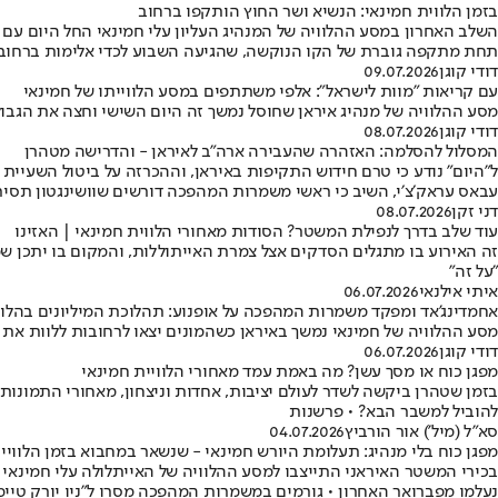
בזמן הלווית חמינאי: הנשיא ושר החוץ הותקפו ברחוב
השלב האחרון במסע ההלוויה של המנהיג העליון עלי חמינאי החל היום עם
תחת מתקפה גוברת של הקו הנוקשה, שהגיעה השבוע לכדי אלימות ברחוב
דודי קוגן
09.07.2026
עם קריאות "מוות לישראל": אלפי משתתפים במסע הלווייתו של חמינאי
מסע ההלוויה של מנהיג איראן שחוסל נמשך זה היום השישי וחצה את הגבול 
דודי קוגן
08.07.2026
המסלול להסלמה: האזהרה שהעבירה ארה"ב לאיראן - והדרישה מטהרן
ל"היום" נודע כי טרם חידוש התקיפות באיראן, וההכרזה על ביטול השעיית 
עבאס עראק׳צ׳י, השיב כי ראשי משמרות המהפכה דורשים שוושינגטון תסי
דני זקן
08.07.2026
עוד שלב בדרך לנפילת המשטר? הסודות מאחורי הלווית חמינאי | האזינו
זה האירוע בו מתגלים הסדקים אצל צמרת האייתוללות, והמקום בו יתכן שמת
"על זה"
איתי אילנאי
06.07.2026
אחמדינג'אד ומפקד משמרות המהפכה על אופנוע: תהלוכת המיליונים בהלוו
מסע ההלוויה של חמינאי נמשך באיראן כשהמונים יצאו לרחובות ללוות את 
דודי קוגן
06.07.2026
מפגן כוח או מסך עשן? מה באמת עמד מאחורי הלוויית חמינאי
בזמן שטהרן ביקשה לשדר לעולם יציבות, אחדות וניצחון, מאחורי התמונ
להוביל למשבר הבא? • פרשנות
סא"ל (מיל') אור הורביץ
04.07.2026
מפגן כוח בלי מנהיג: תעלומת היורש חמינאי - שנשאר במחבוא בזמן הלוויית
בכירי המשטר האיראני התייצבו למסע ההלוויה של האייתלולה עלי חמינאי ש
נעלמו מפברואר האחרון • גורמים במשמרות המהפכה מסרו ל"ניו יורק טיימס