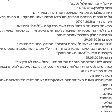
ידיים" - וכך הוא עלול לפעול
שחר קליימן
14.04.2026
דיווח: מוג'בתא חמינאי מאושפז חסר הכרה בעיר קום
על פי פרסום בטיימס הבריטי, מוג'תבא חמינאי אינו מתפקד • זו הפעם הרא
מערכת היום
07.04.2026
המשטר בפרנויה: הבסיג' סגרו רשת בתי קפה ש"לעגה" לחמינאי
שפורסם כחלק מסדרת איורים דומים
נטע בר
29.03.2026
"יגלו שאנחנו ישראלים? אנחנו גמורים": החילוץ המטורף מאיראן
הדרכונים המזויפים, החקירה בחדר צדדי ע"י חמושי המהפכה, והפספוס של 
הקברניט הודיע: "יצאנו משטח טהרן"
רן פוני
25.03.2026
"שבוע לפני המלחמה הזהרנו את חמינאי - מזל שהוא לא הקשיב"
כמה ימים לפני פרוץ המלחמה באיראן הספיקה להקת טיפקס להופיע בבארבי, עם כל הלהיטים שלהם • רגע לפני ביצוע "
מאיה כהן
20.03.2026
תגיות קשורות
איראן
מבצע שאגת הארי
המחאה באיראן
מוג'תבא חמינאי
דונלד טראמפ
משמר
חדשות
בארץ
בעולם
ביטחוני
פוליטי
פלילים
בריאות