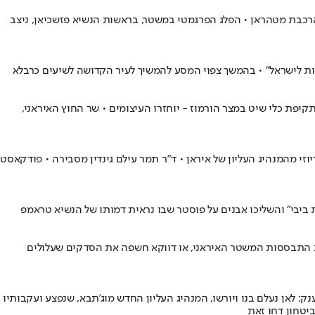
הרכבת מטהראן • הפלג הפרגמטי במשטר, בראשות הנשיא פזשכיאן, ניצב
מוות לישראל" • בהמשך צפוי המסע להמשיך לעיר הקדושה לשיעים כרבלא
יפת כלי שיט במצר הורמוז - יוחזרו העיצומים • שר החוץ האיראני,
י מהמנהיג העליון של איראן • ד"ר תמר עילם גינדין מסבירה • פודקאסט
ביבי" והשליכו אבנים על פוסטר שבו נראית דמותו של הנשיא טראמפ
את התבססות המשטר האיראני, או דווקא חשפה את הסדקים שעלולים
: לאן נעלם בנו ויורשו, המנהיג העליון החדש מוג'תבא, שנפצע ועקבותיו
יטחון דחו זאת