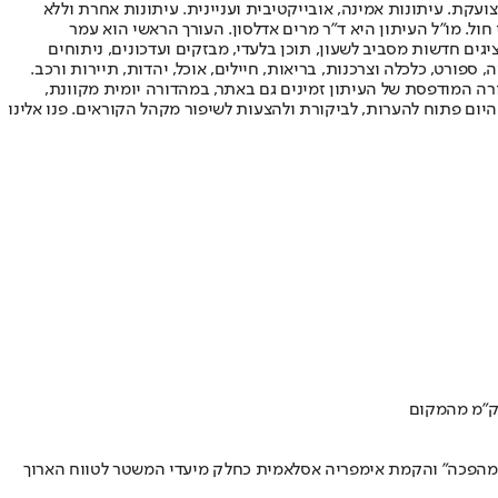
ועקת. עיתונות אמינה, אובייקטיבית ועניינית. עיתונות אחרת וללא
עור החשיפה הגבוה ביותר בימי חול. מו"ל העיתון היא ד"ר מרים אדלסון. העורך הראשי הוא עמר
 והעורך המייסד הוא עמוס רגב. אתרי האינטרנט של "ישראל היום" בעברית ובאנגלית, כמו כן היישומונים (אפליקציות) לאנדרואיד ול-iOS, מציגים חדשות מסביב לשעון, תוכן בלעדי, מבזקים ועדכונים, ניתוחים
, ספורט, כלכלה וצרכנות, בריאות, חיילים, אוכל, יהדות, תיירות ורכב.
דורה המודפסת של העיתון זמינים גם באתר, במהדורה יומית מקוונת,
היום פתוח להערות, לביקורת ולהצעות לשיפור מקהל הקוראים. פנו אלינו
 המהפכה" והקמת אימפריה אסלאמית כחלק מיעדי המשטר לטווח הארוך