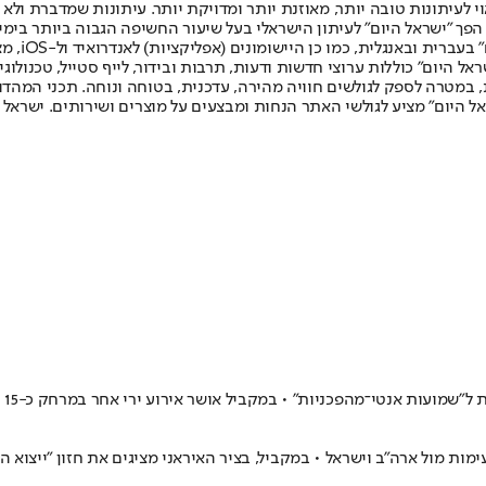
לעיתונות טובה יותר, מאוזנת יותר ומדויקת יותר. עיתונות שמדברת ולא צ
שלום. המהדורה המודפסת הראשונה פורסמה ב-30 ביולי 2007, וב-2010 הפך "ישראל היום" לעיתון הישראלי בעל שי
לחמנוביץ,
ל היום" כוללות ערוצי חדשות ודעות, תרבות ובידור, לייף סטייל, טכנולוגיה
ברית, במטרה לספק לגולשים חוויה מהירה, עדכנית, בטוחה ונוחה. תכני המה
ל היום" מציע לגולשי האתר הנחות ומבצעים על מוצרים ושירותים. ישראל 
מועות אנטי־מהפכניות" • במקביל אושר אירוע ירי אחר במרחק כ-15 ק"מ מהמקום
 מול ארה"ב וישראל • במקביל, בציר האיראני מציגים את חזון "ייצוא