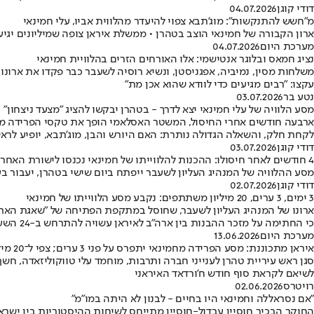
דודי קוגן
04.07.2026
מ"חשש להתנקשות": מוג'תבא צפוי להיעדר מהלווית אביו, עלי חמינאי
ארון הקבורה של חמינאי הוצב בטהרן • ממשלת איראן צופה שמיליונים יגיע
מערכת היום
04.07.2026
נציג חמאס ובלוגר אנטישמי: אלו האורחים הזרים בהלוויית חמינאי
עקצו: "רבים מגיעים כדי לוודא שהוא אכן מת"
נטע בר
03.07.2026
מסע הלוויה של עלי חמינאי יצא לדרך - בטהרן יבקשו להציג "מצעד ניצחון"
לקחת חלק, והשאלה הגדולה נותרת: האם היורש והבן, מוג'תבא, יופיע לרא
דודי קוגן
03.07.2026
4 חודשים לאחר חיסולו: ההכנות להלווייתו של חמינאי נכנסו לישורת האחרונה
מסע ההלוויה של המנהיג העליון לשעבר ייפתח ביום שישי בטהרן, יעבור בעיראק ויסתיים במשהד • באיראן נערכ
דודי קוגן
02.07.2026
3 ימים, 3 ערים, 20 מיליון משתתפים: נקבע מסע הלווייתו של חמינאי
ארונו של המנהיג העליון לשעבר, שחוסל במתקפת הפתיחה של "שאגת הארי" 
כי החתימה על מזכר ההבנות בין ארה"ב לאיראן עשויה להתרחש ב-24 השעות הקרובות
מערכת היום
13.06.2026
איראן מתכוננת: מסע הפרידה מחמינאי יתפרס על פני 3 ערים; צפי ל־20 מיליון איש בטהרן
סגן ראש עיריית טהרן לענייני חברה ותרבות, מוחמד עלי טווקוליזאדה, חש
לשיאם לקראת סוף חודש ח'ורדאד האיראני
רויטרס
02.06.2026
"אם נסראללה וחמינאי היו בחיים - לבנון לא היתה במו"מ"
החוקר הבכיר חוסיין עבדול-חוסיין מתייחס לשיחות ההיסטוריות בין ישראל 