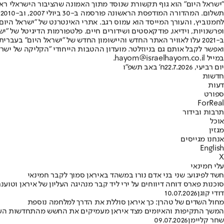
"ישראל היום" הוא גוף תקשורת שנוסד מתוך האמונה שהציבור הישראלי ראוי 
ת
ופרשנויות, וידיאו, פודקאסטים ושידורים חיים. פלטפורמות הדיגיטל של "ישרא
ב-2021 עלו לאוויר האתר החדש והיישומון החדש של "ישראל היום" בע
ואפשר לקבל אותם גם בניוזלטר. מועדון ההטבות הייחודי "הקליקה של ישרא
במייל hayom@israelhayom.co.il.
יום רביעי, 22.7.2026
ח' באב תשפ"ו
חדשות
דעות
ספורט
ForReal
תרבות ובידור
אוכל
מגזין
אנחנו מגייסים
English
X
עלי חמינאי
חשד לפיגוע: שני בני אדם נורו במשהד באיראן סמוך לקבר חמינאי
סוכנות פארס דוחה דיווחים על ירי ליד קבר מנהיגה העליון של איראן וטוענת ל"ש
דודי קוגן
10.07.2026
מחול השדים של טהרן: כך איראן סוללת את הדרך למלחמה נוספת
המשך התקיפות והאיומים מצד איראן מעמיקים את החשש מהתחדשות העימות
שחר קליימן
09.07.2026