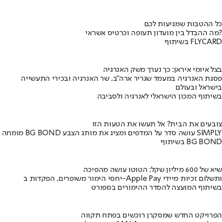
כל ההטבות שמגיעות לכם
מה ההבדל בין מועדון תעופה וכרטיס אשראי?
בשיתוף FLYCARD
בצל איומי איראן: כך נערך משק האנרגיה
פסגת האנרגיה במעמד שגריר ארה"ב, שר האנרגיה ובכירי התעשייה
בישראל ובעולם
בשיתוף המכון הישראלי לאנרגיה ולסביבה
צובעים את הבית? אל תעשו את הטעות הזו
מומחה BG BOND עושה סדר על המדפים ומציג את מותג הצבע SIMPLY
בשיתוף BG BOND
שיא של 600 מיליון שקל: הטוטו עושה מהפיכה
יחסי הימור משופרים, הפקדות ב-Apple Pay ותשלום זכיות מיידי
בשיתוף המועצה להסדר ההימורים בספורט
הפרויקט החדש שמסקרן רוכשים בפתח תקווה