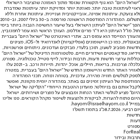
"ישראל היום" הוא גוף תקשורת שנוסד מתוך האמונה שהציבור הישראלי
ראוי לעיתונות טובה יותר, מאוזנת יותר ומדויקת יותר. עיתונות שמדברת
ולא צועקת. עיתונות אמינה, אובייקטיבית ועניינית. עיתונות אחרת וללא
תשלום. המהדורה המודפסת הראשונה פורסמה ב-30 ביולי 2007, וב-2010
הפך "ישראל היום" לעיתון הישראלי בעל שיעור החשיפה הגבוה ביותר בימי
חול. מו"ל העיתון היא ד"ר מרים אדלסון. העורך הראשי הוא עמר לחמנוביץ,
והעורך המייסד הוא עמוס רגב. אתרי האינטרנט של "ישראל היום" בעברית
ובאנגלית, כמו כן היישומונים (אפליקציות) לאנדרואיד ול-iOS, מציגים
חדשות מסביב לשעון, תוכן בלעדי, מבזקים ועדכונים, ניתוחים ופרשנויות,
וידיאו, פודקאסטים ושידורים חיים. פלטפורמות הדיגיטל של "ישראל היום"
כוללות ערוצי חדשות ודעות, תרבות ובידור, לייף סטייל, טכנולוגיה, ספורט,
כלכלה וצרכנות, בריאות, חיילים, אוכל, יהדות, תיירות ורכב. ב-2021 עלו
לאוויר האתר החדש והיישומון החדש של "ישראל היום" בעברית, במטרה
לספק לגולשים חוויה מהירה, עדכנית, בטוחה ונוחה. תכני המהדורה
המודפסת של העיתון זמינים גם באתר, במהדורה יומית מקוונת, ואפשר
לקבל אותם גם בניוזלטר. מועדון ההטבות הייחודי "הקליקה של ישראל
היום" מציע לגולשי האתר הנחות ומבצעים על מוצרים ושירותים. ישראל
היום פתוח להערות, לביקורת ולהצעות לשיפור מקהל הקוראים. פנו אלינו
במייל hayom@israelhayom.co.il.
יום רביעי, 8.7.2026
כ"ג בתמוז תשפ"ו
חדשות
דעות
ספורט
ForReal
תרבות ובידור