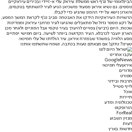
הבינלאומי של נג׳ף ראש ממשלת עיראק עלי א-זיידי ובכירים עיראקיים
נוספים. גם נשיא איראן מסעוד פזשכיאן הגיע לעיר להשתתף בטקסים,
והארון נישא על ידי ההמון שהגיע כדי לקבלו.
הרשויות העיראקיות הידקו את האבטחה סביב נג׳ף לקראת המשך המסע,
על רקע מספר גדול של מתאבלים שהגיעו לעיר מרחבי עיראק וממדינות
שכנות. היום (רביעי) צפויים להיערך בעיר טקסי אבל המוניים ולאחר מכן
הארון יועבר לכרבלא, העיר הקדושה ביותר לשיעה. ביום חמישי יסתיים
מסע הלוויה במשהד שבמזרח איראן, עיר הולדתו של עלי חמינאי.
טעינו? נתקן! אם מצאתם טעות בכתבה, נשמח שתשתפו אותנו
עקבו אחרינו
G
o
o
g
l
e
News
איראן
עלי חמינאי
מדורים
ספורט
תרבות ובידור
לייף סטייל
אוכל
תיירות
טכנולוגיה ומדע
הורוסקופ
ForReal
מגזין השבוע
דעות
חדשות בארץ