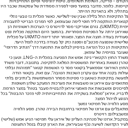
הקודם - פריקה, השלמת תשלומים, טיפול לוגיסטי וסיום התחייבויות
קיימות. כלומר, מדובר במועד סופי לסגירה מסודרת של עסקאות שכבר היו
בתהליך, ולא בהארכת ההיתר.
גל התקיפות החל בלילה שבין שני לשלישי, כאשר מכלית גז טבעי נוזלי
קטארית הותקפה ליד חופי לימה שבעומאן, לפי המרכז הבריטי לתעבורה
ימית (UKMTO). גורם אמריקני מסר לרויטרס כי הערכות ראשוניות הן
שאיראן ירתה על הספינות מסחריות. בהמשך היום הותקפה מכלית נפט
סעודית בעודה חוצה את המצר, ומאוחר יותר דיווח UKMTO על מכלית
שלישית שנפגעה מכטב״ם וספגה נזק קל בעודה בדרכה לנמל היעד.
התקיפות הן ככל הנראה בניסיון לבלום את התנועה דרך ״הנתיב הדרומי״
שעובר במימיה של עומאן.
משרד החוץ הקטארי גינה אמש את הפגיעה במכלית ה-LNG, וטען כי
טהרן נושאת באחריות המשפטית המלאה לתקיפה. בתגובה, דובר משרד
החוץ האיראני אסמאעיל בקאאי מסר כי האשמות קטאר ״תמוהות ובלתי
עולות בקנה אחד עם עקרון השכנות הטובה״. עם זאת, בקאאי הודה
למעשה בתקיפות כשטען כי ספינות מסחר המשתמשות ב״נתיבים בלתי
מתואמים עם איראן או משבשות את מערכות המעקב שלהן חשופות
לסיכונים ומשבשות את מאמצי איראן להבטיח מעבר בטוח״ במצר הורמוז.
לדבריו, איראן ״ממלאת בשקידה את התחייבויותיה לפי מזכר ההבנות״ בכל
הנוגע לניהול המצר.
מסע הלוויה של חמינאי נמשך
מתאבלים עם ארונו של חמינאי ברחובות הבירה טהרן. מסע הלוויה
נמשך,צילום: רויטרס
במקביל, ארונו של מנהיגה העליון של איראן עלי חמינאי הגיע אמש (שלישי)
לעיר הקדושה לשיעה נג׳ף שבעיראק. את הארון קיבלו בנמל התעופה