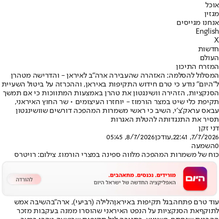
אוכל
מגזין
אנחנו מגייסים
English
X
חדשות
העולם
המזרח התיכון
המסלול להסלמה: האזהרה שהעבירה ארה"ב לאיראן - והדרישה מטהרן
ל"היום" נודע כי טרם חידוש התקיפות באיראן, וההכרזה על ביטול השעיית
הסנקציות, הזהירה וושינגטון את טהרן באמצעות המתווכות כי אם תמשך
תקיפת כלי שיט במצר הורמוז - יוחזרו העיצומים • שר החוץ האיראני,
עבאס עראק׳צ׳י, השיב כי ראשי משמרות המהפכה דורשים שוושינגטון
תסיר את התנגדותה להטלת האגרות
דני זקן
7/7/2026, 22:41
,עודכן
8/7/2026, 05:45
0
השמעה
כוח של משמרות המהפכה מלווה ספינה במצרי הורמוז. צילום: רויטרס
עוד טרם פתחה
בגל תקיפות באיראן
הלילה (רביעי), ארה״ב
השיבה אמש
לתוקף
את הסנקציות על הנפט האיראני שהוסרו ממנה בעקבות מזכר