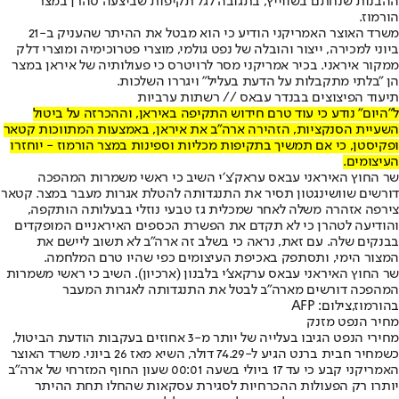
ההבנות שנחתם בשווייץ, בתגובה לגל תקיפות שביצעה טהרן במצר
הורמוז.
משרד האוצר האמריקני הודיע כי הוא מבטל את ההיתר שהעניק ב-21
ביוני למכירה, ייצור והובלה של נפט גולמי, מוצרי פטרוכימיה ומוצרי דלק
ממקור איראני. בכיר אמריקני מסר לרויטרס כי פעולותיה של איראן במצר
הן ״בלתי מתקבלות על הדעת בעליל״ ויגררו השלכות.
תיעוד הפיצוצים בבנדר עבאס // רשתות ערביות
ל"היום" נודע כי עוד טרם חידוש התקיפה באיראן, וההכרזה על ביטול
השעיית הסנקציות, הזהירה ארה״ב את איראן, באמצעות המתווכות קטאר
ופקיסטן, כי אם תמשיך בתקיפות מכליות וספינות במצר הורמוז - יוחזרו
העיצומים.
שר החוץ האיראני עבאס עראק׳צ׳י השיב כי ראשי משמרות המהפכה
דורשים שוושינגטון תסיר את התנגדותה להטלת אגרות מעבר במצר. קטאר
צירפה אזהרה משלה לאחר שמכלית גז טבעי נוזלי בבעלותה הותקפה,
והודיעה לטהרן כי לא תקדם את הפשרת הכספים האיראניים המופקדים
בבנקים שלה. עם זאת, נראה כי בשלב זה ארה״ב לא תשוב ליישם את
המצור הימי, ותסתפק באכיפת העיצומים כפי שהיו טרם המלחמה.
שר החוץ האיראני עבאס ערקאצ'י בלבנון (ארכיון). השיב כי ראשי משמרות
המהפכה דורשים מארה"ב לבטל את התנגדותה לאגרות המעבר
בהורמוז,צילום: AFP
מחיר הנפט מזנק
מחירי הנפט הגיבו בעלייה של יותר מ-3 אחוזים בעקבות הודעת הביטול,
כשמחיר חבית ברנט הגיע ל-74.29 דולר, השיא מאז 26 ביוני. משרד האוצר
האמריקני קבע כי עד 17 ביולי בשעה 00:01 שעון החוף המזרחי של ארה״ב
יותרו רק הפעולות ההכרחיות לסגירת עסקאות שהחלו תחת ההיתר