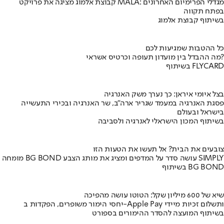
קבוצת אלמוג מציגה את פרויקט MALA: מגדלי הפרימיום האחרונים
בפתח תקווה
בשיתוף קבוצת אלמוג
כל ההטבות שמגיעות לכם
מה ההבדל בין מועדון תעופה וכרטיס אשראי?
בשיתוף FLYCARD
בצל איומי איראן: כך נערך משק האנרגיה
פסגת האנרגיה במעמד שגריר ארה"ב, שר האנרגיה ובכירי התעשייה
בישראל ובעולם
בשיתוף המכון הישראלי לאנרגיה ולסביבה
צובעים את הבית? אל תעשו את הטעות הזו
מומחה BG BOND עושה סדר על המדפים ומציג את מותג הצבע SIMPLY
בשיתוף BG BOND
שיא של 600 מיליון שקל: הטוטו עושה מהפיכה
יחסי הימור משופרים, הפקדות ב-Apple Pay ותשלום זכיות מיידי
בשיתוף המועצה להסדר ההימורים בספורט