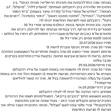
באותה שנה החל להנחות את תוכנית הריאליטי: מונית הכסף". בין
התוכניות טלוויזיה בהן רוזנבלום השתתף: "מועדון לילה", "סינגלס", "גב
האומה", "החדש של עומרי גורדון" (סדרה שיצר בעצמו), "בית הספר
למוסיקה", "המרדף", "חתונה ממבט ראשון", "הזמר במסיכה", "רואים את
הקול". רוזנבלום נשוי למגישת החדשות יונית לוי.
מנקה, נהג מונית וקוטף בננות: הסלבס שפרצו אחרי גיל 30
ממגורים בדירת מרתף, דרך עבודות אבטחה ועד להייטק: ריכזנו את
סיפורם של 8 כוכבים ישראלים שעברו דרך חתחתים, לא ויתרו על החלום -
והפכו למפורסמים רק אחרי גיל 30
סתיו טבוך
22.07.2026
אחרי 20 שנה: מונית הכסף עוברת לרשת 13
פרסום ראשון: אחרי כמעט 20 שנה בקשת מוותרים על השעשועון המזוהה
איתם. ברשת 13 טוענים שביצעו מחטף, ובקשת עדיין מחזיקים בפרקים
שכבר צולמו
ערן סויסה
29.06.2026
אחרי 30 שנה: יונית לוי חושפת מה באמת חשבה על עידו רוזנבלום
כשהיא על כיסא המרואיינת, מגישת חדשות 12 חושפת הכל: מה היא באמת
חשבה על בעלה כשהכירו לראשונה בגיל 18, ואיך זה קשור לוויליאם
שייקספיר?
אביב דרורי
14.05.2026
מפתיע: כינוי החיבה של יונית לוי לעידו רוזנבלום
בקטע משעשע מתוך "כוכבים בריבוע", הפאנליסטים חשפו את הכינויים
המביכים שהם מקבלים מבני הזוג • בעוד שאנה ארונוב מתכווצת
מ"צ'וקובולי" וגורי אלפי עונה לשם "שבלול", מנחה התוכנית נשבר וגילה איך
קוראת לו מגישת החדשות