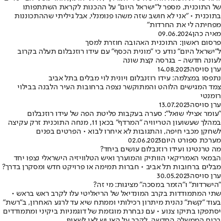
של התוכנית, מספר ל"ישראל היום" על ההכנות לקראת השתתפותו
בתוכנית • "אני לא חושב שזה משהו פנומנלי, אבל גיליתי שההתכוננות
מפחיתה לי את החרדות"
מאיה כהן
09.06.2024
פרסום ראשון: התוכנית האהובה חוזרת למסך
ל"ישראל היום" נודע כי "מונית הכסף" עם עידו רוזנבלום תעלה בקרוב
לעונה חדשה - בגרסה קצת שונה
ערן סויסה
14.08.2023
נתפסו במצלמה: עידו רוזנבלום ויונית לוי מבלים בתל אביב
צמד המגישים הלוהט והמתוקשר נצפה ברחובות העיר הלבנה בבילוי
רומנטי
ערן סויסה
13.07.2023
"עומר אצילי שואל": סערה בעקבות פליטת הפה של עידו רוזנבלום
במהלך שעשועון הטריוויה "המרדף" בכאן 11, מנחה התוכנית זרק עקיצה
לשחקן מכבי חיפה, והתגובות לא איחרו לבוא • הפרטים בפנים
מערכת ספורט היום
02.06.2023
מה טרנטינו ועידו רוזנבלום עושים ביחד?
הבמאי האמריקאי הוותיק והמוערך ואיש הטלוויזיה הישראלי נצפו יחד
מבלים ברחובות תל אביב • חברות תמימה או פרויקט חדש ומסקרן בדרך?
ערן סויסה
30.05.2023
"הישרדות" ו"הזמר במסכה" מציגות: מי זה?
שתי המתמודדות בקרב המונדיאל של הריאליטי עלו לקרב ראש בראש •
בעוד "קשת" נהנית מיתרון רכילותי וממתח שיא עד לרגע האחרון, ב"רשת"
יסתפקו בתיקו צנוע • עם נבחרת מוגזמת של דוגמניות ביקיני ומתמודדים
ברוח הממשלה החדשה, לקרב על האי יש לאן לשאוף