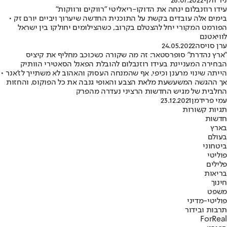
ניר וולף
26.07.2022
עידו רוזנבלום ינחה את הדוקו-ריאליטי "רווקים ורווקות"
בימים אלה עובדים בקשת על התוכנית החדשה שיערוך ויביים יורם זק •
הפורמט המקורי יחל להצטלם בקרוב, כשהצילומים יחולקו בין ישראל
לוויאטנם
ערן סויסה
24.05.2022
"ארץ נהדרת" סופרסטאר: זה מה שקורה כשכוכב מחליף את קיציס
הבחירה המעניינת בעידו רוזנבלום להובלת הפאנל הסאטירי הוותיק
הייתה שינוי מרענן וכיפי, אף שהמנחה העסוק והאהוב לא משתייך לז'אנר •
אך ההגשה המשעשעת מלאת הצבע והאופי גנבה את כל הפוקוס, והחזות
החלבית של מגיש החדשות הרציני נעדרה מהפרק
עמי פרידמן
23.12.2021
תגיות קשורות
חדשות
בארץ
בעולם
ביטחוני
פוליטי
פלילים
בריאות
חינוך
משפט
פוליטי-מדיני
תרבות ובידור
ForReal