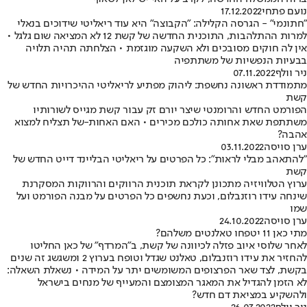
נועם פתחי
17.12.2022
"חתונמי" - הגרסה הקלילה: "הקבוצה" היא עוד ריאליטי שידוכים בנאלי
למרות ההתלהבות, התוכנית החדשה של קשת 12 לא המציאה שום גלגל •
אין לה חוקים מסובכים ולא השקעה מוגזמת • הצלחתה תהיה תלויה
בבעיות הנפשיות של משתתפיה
ניר וולף
07.11.2022
מתמודדת ראשונה נחשפת: ליהוק מפתיע לריאליטי ההיכרויות החדש של
קשת
הפורמט החדש והרומנטי שיצר יורם זק עבור קשת מגייס לשורותיו
משתתפת שאת אחותה כולכם מכירים • האם האחות-של תצליח למצוא
אהבה?
ערן סויסה
03.11.2022
"להתאהב מבלי לראות": כל הפרטים על ריאליטי הבליינד דייט החדש של
קשת
ערוץ הטלוויזיה מתכונן לקראת תוכנית הרווקים והרווקות המסקרנת
שינחה עידו רוזנבלום, וכעת נחשפים כל הפרטים על מבנה הפורמט ועל
שמו
ערן סויסה
24.10.2022
מתי כאן 11 יטפחו טאלנטים משלהם?
לאחר שלוסי איוב פזלה לכיוונה של קשת, ב"המרדף" של כאן החליטו
להחזיר את עידו רוזנבלום, טאלנט שגדל וטופח בערוץ 2 ומשגשג זה שנים
בקשת, לצד שאר הפרצופים המשומשים יתר על המידה • נשאלת השאלה:
לא הזמן להגדיל את המאגר המצומצם והמעייף של מנחים בישראל
ולהשקיע במציאת דם חדש?