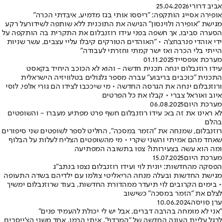
אביב דרורי
25.04.2026
אופירה אסייג הותקפה: "ריססו אותי בגז מדמיע, איבדתי הכרה"
מגישת "אופירה ולוינסון" הגישה את התוכנית ללא שותפה לשידורעל רקע
הסערה סביבו, אך חשפה בפני עידו רוזנבלום את התקרית בה הותקפה על
ידי אוהדי פנרבחצ'ה • "האוהדים הטורקים קיבלו עליי עצבים, עשר שניות
הייתי בלי הכרה ואז ישר קמתי וחזרתי לעבודה"
מערכת אופסייד
01.11.2025
עידו רוזנבלום ינחה תכנית חדשה - והוא לא הכוכב היחיד בקאסט
התכנית "כוכבים בריבוע" עברה מספר גלגולים בטלוויזיה הישראלית
ורוזנבלום ינחה את הגרסה החדשה • מי שיככבו לצידו הם גורי אלפי, לוסי
איוב ואוראל צברי • קבלו את כל הפרטים
מערכת היום
06.08.2025
לא ראינו את זה בא: עידו רוזנבלום חשף פרט מפתיע מעברו - והשופטים
בהלם
רוזנבלום, שמנחה את "הזמר במסכה", החליט לספר לשופטים שני סיפורים
שאחד מהם אמיתי והשני שקרי • מי מהשופטים הצליח לעלות על הבלוף
ומה הוא עשה בצעירותו? צפו בתשובה המפתיעה
מערכת היום
15.07.2025
הפסקה מהחדשות: יונית לוי ועידו רוזנבלום נצפו בנתב"ג
מגישת החדשות ובעלה מנחה הריאליטי צולמו עם ילדיהם בשדה התעופה
• בימים הקרובים לוי תיעדר ממהדורת החדשות, בעוד שרוזנבלום ימשיך
לצלם את "הזמר במסכה" כשישוב
ערן סויסה
10.06.2024
"אני לא מומחה בהרבה דברים, אבל יש לי יכולת להעמיד פנים"
לרגל עליית העונה החדשה של "המרדף", איתי הרמן, אחד משני הצ'ייסרים