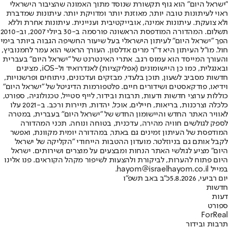
"ישראל היום" הוא גוף תקשורת שנוסד מתוך האמונה שהציבור הישראלי
ראוי לעיתונות טובה יותר, מאוזנת יותר ומדויקת יותר. עיתונות שמדברת
ולא צועקת. עיתונות אמינה, אובייקטיבית ועניינית. עיתונות אחרת וללא
תשלום. המהדורה המודפסת הראשונה פורסמה ב-30 ביולי 2007, וב-2010
הפך "ישראל היום" לעיתון הישראלי בעל שיעור החשיפה הגבוה ביותר בימי
חול. מו"ל העיתון היא ד"ר מרים אדלסון. העורך הראשי הוא עמר לחמנוביץ,
והעורך המייסד הוא עמוס רגב. אתרי האינטרנט של "ישראל היום" בעברית
ובאנגלית, כמו כן היישומונים (אפליקציות) לאנדרואיד ול-iOS, מציגים
חדשות מסביב לשעון, תוכן בלעדי, מבזקים ועדכונים, ניתוחים ופרשנויות,
וידיאו, פודקאסטים ושידורים חיים. פלטפורמות הדיגיטל של "ישראל היום"
כוללות ערוצי חדשות ודעות, תרבות ובידור, לייף סטייל, טכנולוגיה, ספורט,
כלכלה וצרכנות, בריאות, חיילים, אוכל, יהדות, תיירות ורכב. ב-2021 עלו
לאוויר האתר החדש והיישומון החדש של "ישראל היום" בעברית, במטרה
לספק לגולשים חוויה מהירה, עדכנית, בטוחה ונוחה. תכני המהדורה
המודפסת של העיתון זמינים גם באתר, במהדורה יומית מקוונת, ואפשר
לקבל אותם גם בניוזלטר. מועדון ההטבות הייחודי "הקליקה של ישראל
היום" מציע לגולשי האתר הנחות ומבצעים על מוצרים ושירותים. ישראל
היום פתוח להערות, לביקורת ולהצעות לשיפור מקהל הקוראים. פנו אלינו
במייל hayom@israelhayom.co.il.
יום רביעי, 5.8.2026
כ"ב באב תשפ"ו
חדשות
דעות
ספורט
ForReal
תרבות ובידור