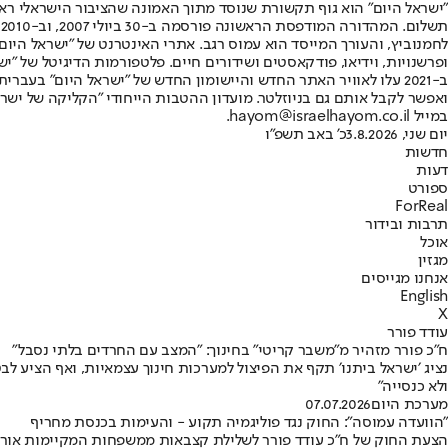
"ישראל היום" הוא גוף תקשורת שנוסד מתוך האמונה שהציבור הישראלי ראוי 
ת
ופרשנויות, וידיאו, פודקאסטים ושידורים חיים. פלטפורמות הדיגיטל של "ישרא
ב-2021 עלו לאוויר האתר החדש והיישומון החדש של "ישראל היום" בע
ואפשר לקבל אותם גם בניוזלטר. מועדון ההטבות הייחודי "הקליקה של ישרא
במייל hayom@israelhayom.co.il.
יום שני, 3.8.2026
כ' באב תשפ"ו
חדשות
דעות
ספורט
ForReal
תרבות ובידור
אוכל
מגזין
אנחנו מגייסים
English
X
עודד פורר
ח"כ פורר מזהיר מ"משבר קריטי" בחינוך: "המצב עם החרדים בלתי נסבל"
נציג ׳ישראל ביתנו׳ תקף את הפיצול למערכות חינוך עצמאיות, ואף הציע ל
ולא כנסייה״
מערכת היום
07.07.2026
"הוועדה עמוסה": החוק נגד פוליגמיה תקוע - והעימות בכנסת מחריף
הצעת החוק של ח"כ עודד פורר לשלילת קצבאות ממשפחות המקיימות אורח ח