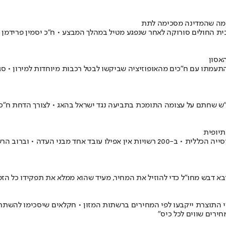
ן מה שהמדינה מסכימה לתת
ת החולים סורוקה לאחר שנפגע מטיל במהלך המבצע • ח"כ יסמין פרידמן המת
ה התעמתו עם ח"כים מהאופוזיציה שביקשו לבטל רכבות מיוחדות למירון •
תיופית
רק ארבעה עובדים בישראל מוגדרים בדרג ניהולי בכיר לעומת 3,000 באוכלוסייה הכללית • ב-0
א דבש מחו"ל כדי להוזיל את המחיר, מעיד שהוא ממלא את תפקידו כל הזמן 
 התוצרת ייקבעו לפי המחירים ברשתות המזון • חקלאים שיסכימו להשתתף
חירים שווים לכל כיס"