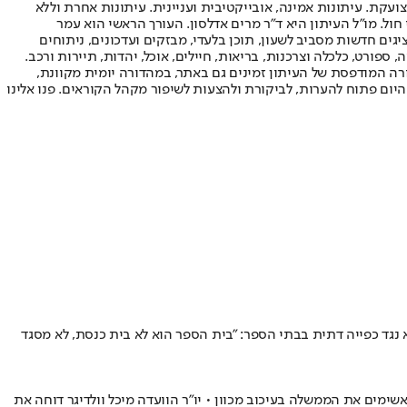
ועקת. עיתונות אמינה, אובייקטיבית ועניינית. עיתונות אחרת וללא
עור החשיפה הגבוה ביותר בימי חול. מו"ל העיתון היא ד"ר מרים אדלסון. העורך הראשי הוא עמר
 והעורך המייסד הוא עמוס רגב. אתרי האינטרנט של "ישראל היום" בעברית ובאנגלית, כמו כן היישומונים (אפליקציות) לאנדרואיד ול-iOS, מציגים חדשות מסביב לשעון, תוכן בלעדי, מבזקים ועדכונים, ניתוחים
, ספורט, כלכלה וצרכנות, בריאות, חיילים, אוכל, יהדות, תיירות ורכב.
דורה המודפסת של העיתון זמינים גם באתר, במהדורה יומית מקוונת,
היום פתוח להערות, לביקורת ולהצעות לשיפור מקהל הקוראים. פנו אלינו
 נגד כפייה דתית בבתי הספר: ״בית הספר הוא לא בית כנסת, לא מסגד
מים את הממשלה בעיכוב מכוון • יו"ר הוועדה מיכל וולדיגר דוחה את