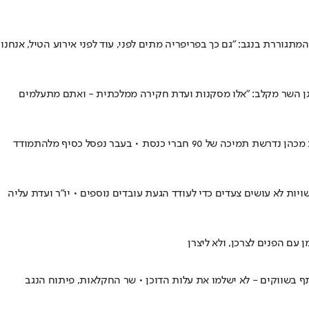
גוררת בנגב: "גם כך בפריפריה מתים לפני, עוד לפני אירוע הטיל, אנחנו
 סגן השר מקלב: "אלו מסקנות ועדת חקירה ממלכתית - ואתם מתעלמים
ח"כ עודד פורר החל באיסוף חתימות כדי לקיים דיון בהדחת חבר סיעת חד"ש שחתם על עצומה התומכת בתביעה נגד ישראל בהאג • לצורך הדחת ח"כ מכהן נדרשת תמיכה של 90 חברי כנסת • בעבר נפסל כסיף מלהתמודד
20 רשויות אין אפילו עובד אחד מבני העדה • וברוב הרשויות לא עושים צעדים כדי לעודד הגעת עובדים נוספים • יו"ר ועדת עליה
עם הפנים לצרכן, ולא ליצרן
 בשווקים - לא ישלמו את עלות הדוכן • שר החקלאות, פיתוח הנגב