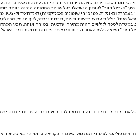
לעיתונות טובה יותר, מאוזנת יותר ומדויקת יותר. עיתונות שמדברת ולא צ
שלום. המהדורה המודפסת הראשונה פורסמה ב-30 ביולי 2007, וב-2010 הפך "ישראל היום" לעיתון הישראלי בעל שי
לחמנוביץ,
ל היום" כוללות ערוצי חדשות ודעות, תרבות ובידור, לייף סטייל, טכנולוגיה
ברית, במטרה לספק לגולשים חוויה מהירה, עדכנית, בטוחה ונוחה. תכני המה
ל היום" מציע לגולשי האתר הנחות ומבצעים על מוצרים ושירותים. ישראל 
בטל את כיתה י״ב במתכונתה הנוכחית לטובת שנת הכנה ערכית • בנוסף יצא
יים פוליגמי לא מתקדמת מאז שעברה בקריאה טרומית • באופוזיציה מאשי