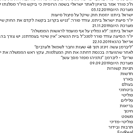
ח"כ פורר אמר בראיון לאתר ישראלי בשפה הרוסית כי ביקש מיו"ר מפלגתו לח
מערכת היום
03.12.2019
ישראל ביתנו יוזמת חוק שיקל על פיצול סיעות
יו"ר סיעת ישראל ביתנו, עודד פורר: "נגיש בקרוב בקשה לקדם את החוק שי
מערכת היום
21.11.2019
ישראל ביתנו: "לא נמליץ על אף מועמד לראשות הממשלה"
יו"ר הסיעה עודד פורר למנכ"ל בית הנשיא: "אין שינוי בעמדתנו, יש צורך
אריאל כהנא
22.10.2019
"ליברמן עשה זיגזג תוך 48 שעות וחבר לשמאל ולערבים"
שרים" • ליברמן: "נתניהו מפזר מסך עשן"
מערכת היום
09.09.2019
תגיות קשורות
חדשות
בארץ
בעולם
ביטחוני
פוליטי
פלילים
בריאות
חינוך
משפט
פוליטי-מדיני
תרבות ובידור
ForReal