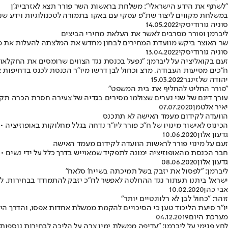
"לשתף את הידע הישראלי": משלחת בראשות השר פורר תצא לאזרבייג'ן
במשלחת מקווים ליצור שת"פ עסקי עם באקו בתמורה לטכנולוגיות וידע שנצ
סוניה גורודיסקי
14.05.2022
ליברמן ופורר מסרבים לאשר את העלאת מחירי הביצים
שר האוצר ביקש מוועדת המחירים לבחון מחדש את המלצתה להעלות את מחירי הביצים ב־6.5% • "המחיר נקבע על פי מ
סוניה גורודיסקי
13.04.2022
זעם בקואליציה על ליברמן: "נפעל בכנסת נגד הצווים שרומסים את החקלאו
ח"כים מסיעות העבודה, מרצ וכחול לבן דרשו מיו"ר הכנסת לכנס בדחיפות
יהודה שלזינגר
15.03.2022
"פורר החליט להחליף את בית המשפט"
עורך דינם של שני נערים שצולמו מסירים בגדיה של צעירה חסרת הכרה תק
יאיר אלטמן
07.07.2020
הוועדה לקידום מעמד האישה לא תתכנס
הכינוס לאישור מינויו של ח"כ פורר ליו"ר נדחה בגלל מחלוקות באופוזיציה 
גדעון אלון
10.06.2020
זעם על מינוי פורר לראשות הוועדה לקידום מעמד האישה
חבר הכנסת מהאופוזיציה ימונה לתפקיד שמאוייש בדרך כלל על ידי נשים • א
גדעון אלון
08.06.2020
ליברמן: "לפסול את יזבק בשל תמיכתה בשייח' סלאח"
ישראל ביתנו תעתור נגד ההחלטה לאפשר לח"כ יזבק להתמודד בבחירות, ל
אבי כהן
10.02.2020
זוהר: "כחול לבן לא רלוונטיים יותר"
יו"ר סיעת הליכוד טען כי הסיכויים להקמת ממשלת אחדות אפסו, והדרך הי
מערכת היום
04.12.2019
לחץ פנימי על ליברמן: "עדיפה ממשלת ימין צרה על הליכה לבחירות נוספות"