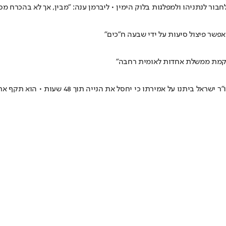
בור לנתניהו ולמפלגות בלוק הימין • ליברמן ענה: "מבין, אך לא בהכרח מס
אפשר פיצול סיעות על ידי שבעה ח"כים"
 בהקמת ממשלת אחדות לאומית רחבה"
לאחר שהוועדה בכנסת דחתה את חוק המצלמות, עקץ