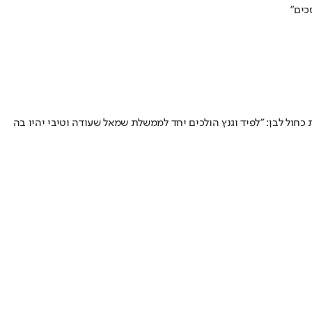
כים"
 ראש הממשלה את יו"ר ישראל ביתנו על אמירתו כי יחסל את הנייה תוך 48 שעות • הוא תקף את כחול לבן: "לפיד וגנץ הולכים יחד לממשלת שמאל שעודה וטיבי יהיו בה