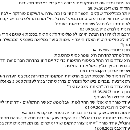
הטענות ומדגישה כי מתקיימת עבודה במקביל במספר מישורים
הודיה בושרי
28.04.2026
יותר ממיליארד שקלים: הפער ההזוי בין מה שדרוש לשיקום סורוקה - לבי
חודשיים וחצי עברו מאז סיום מבצע "עם כלביא" וטרם הוחלט כיצד ישוקם בי
לא נוותר ונילחם על שירותי בריאות ראויים"
רונית זילברשטיין
03.09.2025
"רכבות למירון הן הצלת חיים, לא פוליטיקה": מהומה בכנסת 4 שנים אחרי האסון
"זו לא פוליטיקה, זו הצלת חיים" - עימות סוער במליאה כשנציגי הממשל
מהן!"
חנן גרינווד
14.05.2025
החל מהלך להדחת ח"כ עופר כסיף מהכנסת
בבחירות, אך בג"ץ ביטל את ההחלטה
שירית אביטן כהן
08.01.2024
דו"ח חמור של הכנסת קובע: הרשויות המקומיות מדירות את בני העדה הא
ח"כ עודד פורר: "תמונת מצב עגומה"
חנן גרינווד
15.03.2023
על הדבש ועל העוקץ
עודד פורר הוא אולי שר החקלאות, אבל ממש לא שר החקלאים • דחיפתו לייב
אריאל הורוביץ
01.09.2022
יוזמה חדשה: שוקי איכרים בפריפריה במחירים קבועים מראש
המשרד לפיתוח הנגב והגליל יוזם הקמת שוקי איכרים חדשים, שבהם מחירי
והגליל, עודד פורר: "זיהינו צורך להקים שוקי איכרים עם תוצרת איכותית במ
עידן אבני
17.08.2022