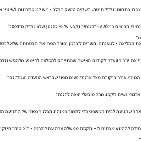
ברו בתחומי גידול חיטה, השקיה ומשק החלב • "יש לנו פתרונות לשינויי 
נגנון שלא נבדק מ־2003"
ת"
 את המליאה • לטענתם, השרים ליברמן ופורר הפרו את הבטחתם שלא לבטל
ף את יו"ר הוועדה לקידום האישה שהתייחס להמלצה להימנע מלהגיש נגדם
• המינוי עורר ביקורת מצד ארגוני נשים מפני שבראש הוועדה יעמוד גבר
רגוני נשים תקפו, מרב מיכאלי יצאה להגנתו
אחר שהגיעה לבית המשפט כדי לתמוך במנהיג הפלג הצפוני של התנועה ה
חידה להימנע מבחירות - הקמת ממשלה צרה עם ליברמן • ח"כ פורר חיזק א