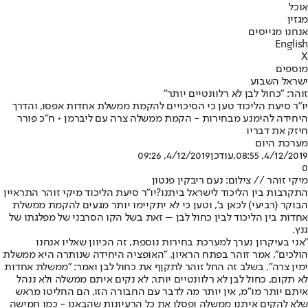
אוכל
מגזין
אנחנו מגייסים
English
X
מוספים
ישראל השבוע
זוהר: "כחול לבן לא רלוונטיים יותר"
יו"ר סיעת הליכוד טען כי הסיכויים להקמת ממשלת אחדות אפסו, והדרך
היחידה להימנע מבחירות - הקמת ממשלה צרה עם ליברמן • ח"כ פורר
חיזק את דבריו
מערכת היום
4/12/2019, 08:55
,עודכן
4/12/2019, 09:26
0
מיקי זוהר // צילום: נעם ריבקין פנטון
התקרבות בין הליכוד לישראל ביתנו?
יו"ר סיעת הליכוד מיקי זוהר התראיין
הבוקר (רביעי) לכאן ב', וטען כי לא יתקיימו יותר מגעים להקמת ממשלת
אחדות בין הליכוד לבין כחול לבן – זאת בשל הקו הסרבני של מפלגתו של
גנץ.
"אני בעיקרון נערך למערכת בחירות נוספת, זה הכיוון שאליו אנחנו
הולכים", אמר זוהר בפתח הראיון. "האופציה היחידה שנותרה היא ממשלת
ימין צרה". בשלב זה החל זוהר לתקןף את כחול לבן ואמר: "ממשלת אחדות
לא תקום, כחול לבן לא רלוונטיים יותר, לא נקים איתם ממשלה ולא ננהל
איתם יותר מו"מ, אין יותר מה לדבר עם החבורה הזו, הם החליטו מראש
שלא להקים איתנו ממשלה ופסלו את כל הרעיונות שהבאנו - כמו חמישה