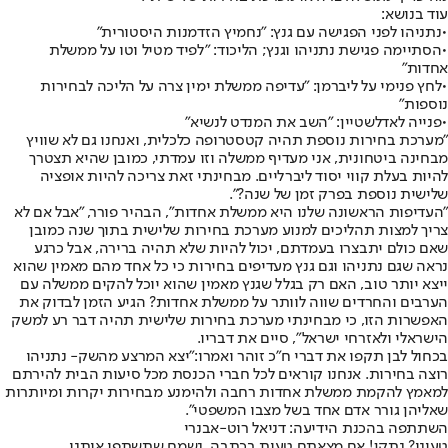
עוד בנושא:
•
נתניהו לפני הפגישה עם גנץ: "נחמיץ הזדמנות היסטורית"
•
הסתיימה פגישת נתניהו וגנץ; הליכוד: "לפיד מטיל וטו על ממשלת
אחדות"
•
לחץ פנימי על ליברמן: "עדיפה ממשלת ימין צרה על הליכה לבחירות
נוספות"
•
פנייה לאדלשטיין: "השב את המנדט לנשיא"
"מערכת בחירות נוספת תהיה קטסטרופה כלכלית, ואנחנו גם לא שוויץ
מבחינה ביטחונית, אני מעדיף ממשלה וזו עמדתי, כמובן שהיא תצטרך
להיות בעלת קווי יסוד ליברליים. מבחינתי זאת צריכה להיות אופציה
שלישית נוספת בפרק זמן של שנה?".
"העדיפות הראשונה שלנו היא ממשלת אחדות", הבהיר פורר, "אבל אם לא
צריך למצות תהליכים למנוע מערכת בחירות שלישית בתוך שנה כמובן
שאם כולם יתבצרו בעמדתם, יכול להיות שלא תהיה ברירה, אבל כרגע
נראה שגם נתניהו וגם גנץ מעדיפים בחירות כי כל אחד מהם מאמין שהוא
ייצא יותר טוב, האם רק בגלל שגנץ מאמין שהוא יוכל להקים ממשלה עם
הערבים והחרדים שווה לוותר על ממשלת אחדות? הגיע הזמן לבדוק את
האפשרות הזו, כי מבחינתי מערכת בחירות שלישית תהיה דבר רע למשק
הישראלי ולאזרחי ישראל", סיים את דבריו.
בכחול לבן תקפו את דברי ח"כ זוהר ואמרו:
"יצא המרצע מהשק- נתניהו
רוצה בחירות. אנחנו קוראים לכל חברי הכנסת מכל סיעות הבית להירתם
למאמץ להקמת ממשלת אחדות רחבה ולהימנע מבחירות יקרות ומיותרות
שאליהן גורר אדם אחד בשל מצבו המשפטי".
השתתפה בהכנת הידיעה: דניאל רוט-אבנרי
טעינו? נתקן! אם מצאתם טעות בכתבה, נשמח שתשתפו אותנו