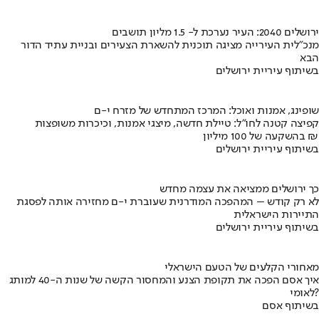
ירושלים 2040: העיר נערכת ל- 1.5 מליון תושבים
מנכ"לית העירייה מציגה תוכנית להשארת הצעירים ובניית עתיד הדור
הבא
בשיתוף עיריית ירושלים
שופינג, אמנות ואוכל: המרכז המתחדש של מזרח י-ם
קפיצה קטנה לחו"ל: טיילת חדשה, מיצגי אמנות, וכיכרות משופצות
בהשקעה של 100 מיליון ₪
בשיתוף עיריית ירושלים
כך ירושלים ממציאה את עצמה מחדש
לא רק קודש – המהפכה המודרנית שעוברת י-ם מחזירה אותה לפסגת
התיירות הישראלית
בשיתוף עיריית ירושלים
מאחורי הקלעים של הטעם הישראלי
איך אסם הפכה את תקופת הצנע והמחסור הקשה של שנות ה-40 למותג
לאומי?
בשיתוף אסם