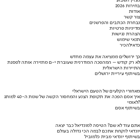
מגזין השבוע
בחירות 2026
אודות
צור קשר
נבחרת הכתבים והפרשנים
מדיניות פרטיות
הצהרת נגישות
תנאי שימוש
כדאי
להכיר
כך ירושלים ממציאה את עצמה מחדש
לא רק קודש – המהפכה המודרנית שעוברת י-ם מחזירה אותה לפסגת
התיירות הישראלית
בשיתוף עיריית ירושלים
מאחורי הקלעים של הטעם הישראלי
איך אסם הפכה את תקופת הצנע והמחסור הקשה של שנות ה-40 למותג
לאומי?
בשיתוף אסם
אתם עוד לא שם? הטיסה למונדיאל כבר יצאה
יונדאי לוקחת אתכם לבמה הכי גדולה בעולם
בשיתוף יונדאי מבית כלמוביל