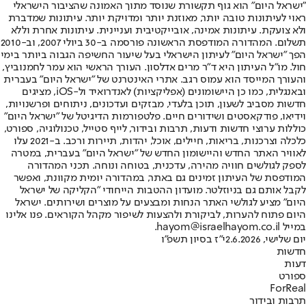
"ישראל היום" הוא גוף תקשורת שנוסד מתוך האמונה שהציבור הישראלי
ראוי לעיתונות טובה יותר, מאוזנת יותר ומדויקת יותר. עיתונות שמדברת
ולא צועקת. עיתונות אמינה, אובייקטיבית ועניינית. עיתונות אחרת וללא
תשלום. המהדורה המודפסת הראשונה פורסמה ב-30 ביולי 2007, וב-2010
הפך "ישראל היום" לעיתון הישראלי בעל שיעור החשיפה הגבוה ביותר בימי
חול. מו"ל העיתון היא ד"ר מרים אדלסון. העורך הראשי הוא עמר לחמנוביץ,
והעורך המייסד הוא עמוס רגב. אתרי האינטרנט של "ישראל היום" בעברית
ובאנגלית, כמו כן היישומונים (אפליקציות) לאנדרואיד ול-iOS, מציגים
חדשות מסביב לשעון, תוכן בלעדי, מבזקים ועדכונים, ניתוחים ופרשנויות,
וידיאו, פודקאסטים ושידורים חיים. פלטפורמות הדיגיטל של "ישראל היום"
כוללות ערוצי חדשות ודעות, תרבות ובידור, לייף סטייל, טכנולוגיה, ספורט,
כלכלה וצרכנות, בריאות, חיילים, אוכל, יהדות, תיירות ורכב. ב-2021 עלו
לאוויר האתר החדש והיישומון החדש של "ישראל היום" בעברית, במטרה
לספק לגולשים חוויה מהירה, עדכנית, בטוחה ונוחה. תכני המהדורה
המודפסת של העיתון זמינים גם באתר, במהדורה יומית מקוונת, ואפשר
לקבל אותם גם בניוזלטר. מועדון ההטבות הייחודי "הקליקה של ישראל
היום" מציע לגולשי האתר הנחות ומבצעים על מוצרים ושירותים. ישראל
היום פתוח להערות, לביקורת ולהצעות לשיפור מקהל הקוראים. פנו אלינו
במייל hayom@israelhayom.co.il.
יום שלישי, 2.6.2026
י"ז בסיון תשפ"ו
חדשות
דעות
ספורט
ForReal
תרבות ובידור