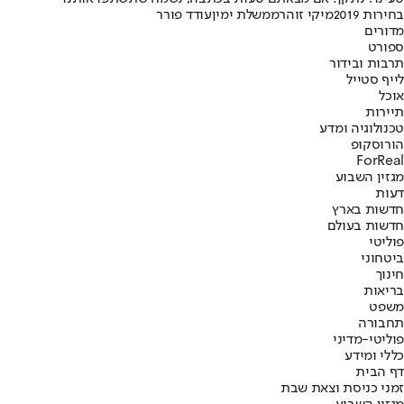
בחירות 2019
מיקי זוהר
ממשלת ימין
עודד פורר
מדורים
ספורט
תרבות ובידור
לייף סטייל
אוכל
תיירות
טכנולוגיה ומדע
הורוסקופ
ForReal
מגזין השבוע
דעות
חדשות בארץ
חדשות בעולם
פוליטי
ביטחוני
חינוך
בריאות
משפט
תחבורה
פוליטי-מדיני
כללי ומידע
דף הבית
זמני כניסת וצאת שבת