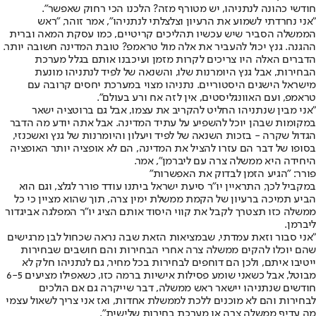
חודשי כהונה לנתניהו, יש מטורף מזה? הלכנו הכי רחוק שאפשר".
"אני נחרדתי לשמוע את הרעיון וצלצלתי לנתניהו", אמר זוהר, "ראש
הממשלה הסביר שיש עכשיו תהליכים קריטיים, כמו עסקת המאה וברית
ההגנה. גנץ יכול להעביר את אלה מול טראמפ? טובת המדינה חשובה יותר.
הדברים האלה היו צריכים לקרות מזמן ועיכבנו אותם בגלל מערכת
הבחירות, אבל גנץ היומרנות שלו, והשנאה של לפיד לנתניהו מונעת
מישראל הישגים היסטוריים. נתניהו מצוי במערכת יחסים קרובה עם
טראמפ, ועם האוונגליסטים, אין לזה אח ורע בעולם".
"אני מבין שנתניהו החליט להקריב את עצמו, אבל גם ברוטציה ישאר
במקומות שבהן יוכל להשפיע על עתיד המדינה. אבל אתה יודע מה הדבר
הגדול שקרה - בזכות השנאה של לפיד ויעלון והיומרנות של גנץ ואשכנזי,
בסופו של דבר הם עזרו להציל את המדינה, הם לא אופציה יותר האופציה
היחידה היא ממשלה צרה עם ליברמן", אמר.
פורר: "הגיע הזמן לבדוק את האפשרות"
במקביל לכך, התראיין יו"ר סיעת ישראל ביתנו עודד פורר לגלצ, וגם הוא
הביע תמיכה ברעיון של הקמת ממשלת ימין צרה, תוך שהוא מציין כי כל
ממשלה כזו תצטרך לקבל את קווי היסוד אותם הציג יו"ר המפלגה אביגדור
ליברמן.
"אני סבור וזאת עמדתי, שבמציאות הזאת שבה נראה שכחול לבן מרגישים
שהם יוכלו להקים ממשלה צרה אחרי הבחירות והם חושבים שבחירות
ייטיבו איתם, ולכן הם דוחפים לבחירות בכל מחיר, גם לנתניהו חלק לא
מבוטל, אבל כשאני שומע פסילות אישיות ברמה כזו, כשאפילו מציעים 6-5
חודשים שנתניהו יישאר ראש ממשלה, דבר שייקרה גם אם הולכים
לבחירות והם לא מוכנים ללכת לממשלת אחדות, ואז אני צריך לשאול עצמי
מה עדיף ממשלה צרה או מערכת בחירות שלישית".