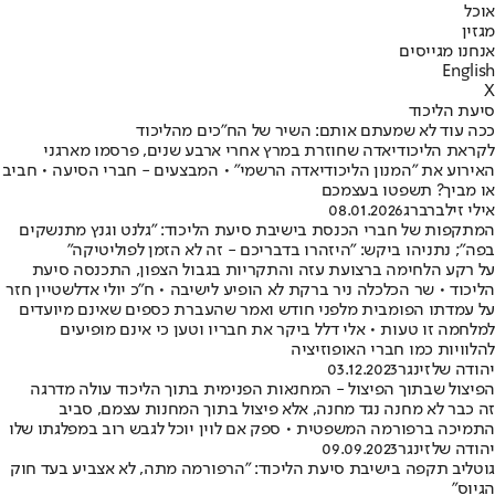
אוכל
מגזין
אנחנו מגייסים
English
X
סיעת הליכוד
ככה עוד לא שמעתם אותם: השיר של הח"כים מהליכוד
לקראת הליכודיאדה שחוזרת במרץ אחרי ארבע שנים, פרסמו מארגני
האירוע את "המנון הליכודיאדה הרשמי" • המבצעים - חברי הסיעה • חביב
או מביך? תשפטו בעצמכם
אילי זילברברג
08.01.2026
המתקפות של חברי הכנסת בישיבת סיעת הליכוד: "גלנט וגנץ מתנשקים
בפה"; נתניהו ביקש: "היזהרו בדבריכם - זה לא הזמן לפוליטיקה"
על רקע הלחימה ברצועת עזה והתקריות בגבול הצפון, התכנסה סיעת
הליכוד • שר הכלכלה ניר ברקת לא הופיע לישיבה • ח"כ יולי אדלשטיין חזר
על עמדתו הפומבית מלפני חודש ואמר שהעברת כספים שאינם מיועדים
למלחמה זו טעות • אלי דלל ביקר את חבריו וטען כי אינם מופיעים
להלוויות כמו חברי האופוזיציה
יהודה שלזינגר
03.12.2023
הפיצול שבתוך הפיצול - המחנאות הפנימית בתוך הליכוד עולה מדרגה
זה כבר לא מחנה נגד מחנה, אלא פיצול בתוך המחנות עצמם, סביב
התמיכה ברפורמה המשפטית • ספק אם לוין יוכל לגבש רוב במפלגתו שלו
יהודה שלזינגר
09.09.2023
גוטליב תקפה בישיבת סיעת הליכוד: "הרפורמה מתה, לא אצביע בעד חוק
הגיוס"