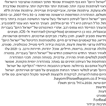
"ישראל היום" הוא גוף תקשורת שנוסד מתוך האמונה שהציבור הישראלי
ראוי לעיתונות טובה יותר, מאוזנת יותר ומדויקת יותר. עיתונות שמדברת
ולא צועקת. עיתונות אמינה, אובייקטיבית ועניינית. עיתונות אחרת וללא
תשלום. המהדורה המודפסת הראשונה פורסמה ב-30 ביולי 2007, וב-2010
הפך "ישראל היום" לעיתון הישראלי בעל שיעור החשיפה הגבוה ביותר בימי
חול. מו"ל העיתון היא ד"ר מרים אדלסון. העורך הראשי הוא עמר לחמנוביץ,
והעורך המייסד הוא עמוס רגב. אתרי האינטרנט של "ישראל היום" בעברית
ובאנגלית, כמו כן היישומונים (אפליקציות) לאנדרואיד ול-iOS, מציגים
חדשות מסביב לשעון, תוכן בלעדי, מבזקים ועדכונים, ניתוחים ופרשנויות,
וידיאו, פודקאסטים ושידורים חיים. פלטפורמות הדיגיטל של "ישראל היום"
כוללות ערוצי חדשות ודעות, תרבות ובידור, לייף סטייל, טכנולוגיה, ספורט,
כלכלה וצרכנות, בריאות, חיילים, אוכל, יהדות, תיירות ורכב. ב-2021 עלו
לאוויר האתר החדש והיישומון החדש של "ישראל היום" בעברית, במטרה
לספק לגולשים חוויה מהירה, עדכנית, בטוחה ונוחה. תכני המהדורה
המודפסת של העיתון זמינים גם באתר, במהדורה יומית מקוונת, ואפשר
לקבל אותם גם בניוזלטר. מועדון ההטבות הייחודי "הקליקה של ישראל
היום" מציע לגולשי האתר הנחות ומבצעים על מוצרים ושירותים. ישראל
היום פתוח להערות, לביקורת ולהצעות לשיפור מקהל הקוראים. פנו אלינו
במייל hayom@israelhayom.co.il.
יום שישי, 17.4.2026
ל' בניסן תשפ"ו
חדשות
דעות
ספורט
ForReal
תרבות ובידור