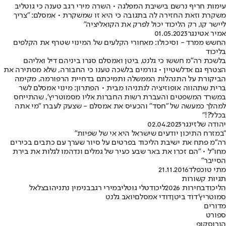
עימות חריף נרשם בישיבת המפלגה • השרה מירי רגב טענה כי גוטליב
משקרת וזאת החזירה לה בתגובה כי היא זו שמשקרת • אמסלם: "צריך
ליישר קו, רק הליכוד יכול לפרק את הקואליציה"
אמיר אטינגר
01.05.2023
החשש ממרד - וסיכולו: מאחורי הקלעים של המינוי שטרף את הקלפים
בליכוד
בלשכת רה"מ חששו כי גלנט, ביטן ואמסלם סגרו ביניהם דיל ואליהם
הצטרף גם אדלשטיין • גורמים בלשכה טענו כי החבורה, שלא מסתירה את
הביקורת על התנהלות הממשלה ותמיכתם בדחיית הרפורמה, מקימה
ברית שתהווה אופוזיציה לנתניהו מבית • הפתרון: מינוי אמסלם לשר
במשרד המשפטים והעברת רשות החברות אליו מסמוטריץ', שהתייחס
למהלך כמעשה של "חסד" והכעיס את אמסלם - שצעק לעברו "מי אתה
בכלל?!"
יהודה שלזינגר
02.04.2023
"במזרח התיכון יודעים שישראל היא אי של שפיות"
רה"מ פתח את ישיבת הליכוד בפרטים על סיור שערך עם כתבים בכירים
מחו"ל • "הם זכרו את באר שבע כעיר של גמלים ונדהמו לגלות את בירת
הסייבר"
מתי טוכפלד
21.11.2016
תגיות קשורות
הליכוד
בחירות 2026
ליכוד
טלי גוטליב
מירי רגב
בנימין נתניהו
בצלאל
סמוטריץ'
דוד ביטן
דודי אמסלם
יואב גלנט
מדורים
ספורט
הורוסקופ