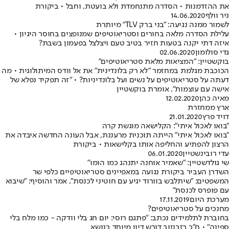
את ההזדמנות • הסדרה מתנחמדת ולא בועטת, וחבל • ביקורת
ניר וולף
14.06.2020
לשמור ממנה נגיעה: "בני ברק TLV" מיותרת
עלילת הסדרה מלאה בחורים וסטריאוטיפים שמנופצים בחוסר היגיון •
איזה דתי יקנה בטעות חזיר בטיב טעם ויצלצל בפעמון בשבת?
גדי סולומון
02.06.2020
בוקשטיין: "המציאות מלאת סטריאוטיפים"
הכוכבת מגלמת במחזמר "לא רק בלונדינית" את אל וודס המיתולוגית • מה
דעתה על סטריאוטיפים על נשים ועל בלונדיניות? • "זה תפקיד נפלא של
אישה עם עוצמות", אומרת בוקשטיין
מאיה כהן
12.02.2020
ארץ ממחזרת
דויד פרץ
21.01.2020
"בואו לאכול איתי": הקלישאה מוגשת קרה
"בואו לאכול איתי" הייתה תוכנית מרעננת, אבל העונה החדשה איבדה את
הרצון להפתיע והחליפה אותו בקלישאות • ביקורת
עדי רובינשטיין
06.01.2020
שי גולדשטיין: "שאמיר אוחנה יתנהג כמו הומו"
השדרן העביר ביקורת נגועה במאפיינים סטריאוטיפיים כלפי שר
המשפטים: "שיתלבש בוורוד יגיע עם חוטיני לכנסת", אמר והוסיף: "שיבוא
עם פופרס לכנסת"
מערכת היום
17.11.2019
מחנכים על סטריאוטיפים?
בחוברת לתלמידים נכתב: "פתגם רוסי: יום חג בלי וודקה - כמו מלח בלי
ספינה" • ח"כ רזבוזוב דורש דיון מיוחד בנושא