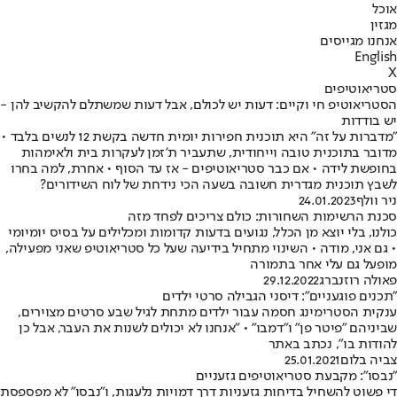
אוכל
מגזין
אנחנו מגייסים
English
X
סטריאוטיפים
הסטריאוטיפ חי וקיים: דעות יש לכולם, אבל דעות שמשתלם להקשיב להן -
יש בודדות
"מדברות על זה" היא תוכנית חפירות יומית חדשה בקשת 12 לנשים בלבד •
מדובר בתוכנית טובה וייחודית, שתעביר ת'זמן לעקרות בית ולאימהות
בחופשת לידה • אם כבר סטריאוטיפים - אז עד הסוף • אחרת, למה בחרו
לשבץ תוכנית מגדרית חשובה בשעה הכי נידחת של לוח השידורים?
ניר וולף
24.01.2023
סכנת הרשימות השחורות: כולם צריכים לפחד מזה
כולנו, בלי יוצא מן הכלל, נגועים בדעות קדומות ומכלילים על בסיס יומיומי
• גם אני, מודה • השינוי מתחיל בידיעה שעל כל סטריאוטיפ שאני מפעילה,
מופעל גם עלי אחר בתמורה
פאולה רוזנברג
29.12.2022
"תכנים פוגעניים": דיסני הגבילה סרטי ילדים
ענקית הסטרימינג חסמה עבור ילדים מתחת לגיל שבע סרטים מצוירים,
שביניהם "פיטר פן" ו"דמבו" • "אנחנו לא יכולים לשנות את העבר, אבל כן
להודות בו", נכתב באתר
צביה בלום
25.01.2021
"נבסו": מקבעת סטריאוטיפים גזעניים
די פשוט להשחיל בדיחות גזעניות דרך דמויות נלעגות, ו"נבסו" לא מפספסת