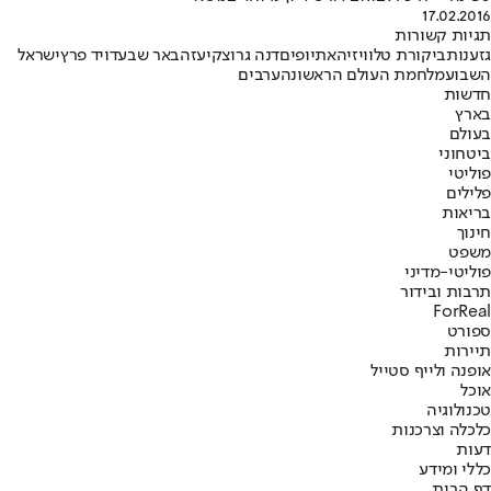
17.02.2016
תגיות קשורות
גזענות
ביקורת טלוויזיה
אתיופים
דנה גרוצקי
עזה
באר שבע
דויד פרץ
ישראל
השבוע
מלחמת העולם הראשונה
ערבים
חדשות
בארץ
בעולם
ביטחוני
פוליטי
פלילים
בריאות
חינוך
משפט
פוליטי-מדיני
תרבות ובידור
ForReal
ספורט
תיירות
אופנה ולייף סטייל
אוכל
טכנולוגיה
כלכלה וצרכנות
דעות
כללי ומידע
דף הבית