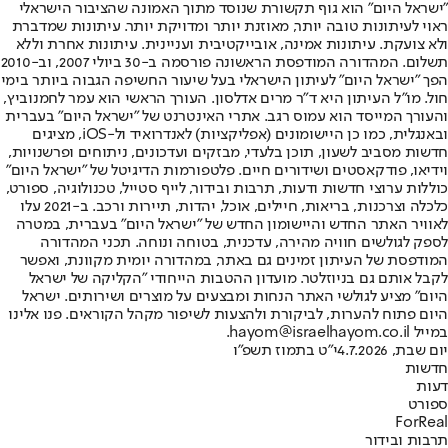
"ישראל היום" הוא גוף תקשורת שנוסד מתוך האמונה שהציבור הישראלי
ראוי לעיתונות טובה יותר, מאוזנת יותר ומדויקת יותר. עיתונות שמדברת
ולא צועקת. עיתונות אמינה, אובייקטיבית ועניינית. עיתונות אחרת וללא
תשלום. המהדורה המודפסת הראשונה פורסמה ב-30 ביולי 2007, וב-2010
הפך "ישראל היום" לעיתון הישראלי בעל שיעור החשיפה הגבוה ביותר בימי
חול. מו"ל העיתון היא ד"ר מרים אדלסון. העורך הראשי הוא עמר לחמנוביץ,
והעורך המייסד הוא עמוס רגב. אתרי האינטרנט של "ישראל היום" בעברית
ובאנגלית, כמו כן היישומונים (אפליקציות) לאנדרואיד ול-iOS, מציגים
חדשות מסביב לשעון, תוכן בלעדי, מבזקים ועדכונים, ניתוחים ופרשנויות,
וידיאו, פודקאסטים ושידורים חיים. פלטפורמות הדיגיטל של "ישראל היום"
כוללות ערוצי חדשות ודעות, תרבות ובידור, לייף סטייל, טכנולוגיה, ספורט,
כלכלה וצרכנות, בריאות, חיילים, אוכל, יהדות, תיירות ורכב. ב-2021 עלו
לאוויר האתר החדש והיישומון החדש של "ישראל היום" בעברית, במטרה
לספק לגולשים חוויה מהירה, עדכנית, בטוחה ונוחה. תכני המהדורה
המודפסת של העיתון זמינים גם באתר, במהדורה יומית מקוונת, ואפשר
לקבל אותם גם בניוזלטר. מועדון ההטבות הייחודי "הקליקה של ישראל
היום" מציע לגולשי האתר הנחות ומבצעים על מוצרים ושירותים. ישראל
היום פתוח להערות, לביקורת ולהצעות לשיפור מקהל הקוראים. פנו אלינו
במייל hayom@israelhayom.co.il.
יום שבת, 4.7.2026
י"ט בתמוז תשפ"ו
חדשות
דעות
ספורט
ForReal
תרבות ובידור