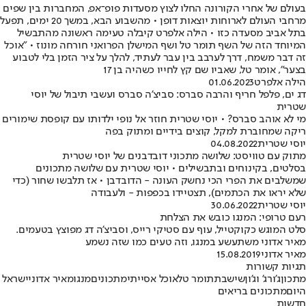
בעולם של אחרי הקורונה החלו לצוץ מסעדות פופ־אפ, המחברות בין שפים
מרחבי העולם לארוחות יוצאות דופן • מהשבוע הבא, במשך 20 ימים, תפעל
בתל אביב מסעדה כזו • הילה אלפרט קיבלה טעימה ראשונה מהתבשיל
המיוחד הזה של השף תומר טל ושף המישלן הפרואני חורחה מונוז • "אוכל
זה דבר משמח, דרך לערבב בין עבר לעתיד, להלך על ציר הזמן בלי לטבוע
בצער", אומר טל, שאביו שם קץ לחייו כשהיה בן 17
הילה אלפרט
01.06.2023
דג ים, פלפל חריף והרבה סברס: סביצ'ה סברס ועשבי תיבול של יוסי
שטרית
מי לא אוהב סברס? • יוסי שטרית חוזר אל נופי ילדותו עם קופסת שימורים
ריקה שמחוברת למקל, קוצים בידיים ומתוק בפה
יוסי שטרית
04.08.2022
מתוק עם טוויסט: שלושה מתכוני דובדבנים של יוסי שטרית
בסלטים, בקינוחים ובתבשילים • יוסי שטרית עם שלושה מתכונים
שמשלבים את הפרי הכי נחשק העונה - הדובדבן • אז תלבשו שחור (כדי
שלא יראו את הכתמים), תצטיידו בכפפות - ולעבודה
יוסי שטרית
30.06.2022
רעם טרופי: המנגו כובש את הצלחת
סלט המוגש כקוקטייל, עוף עם סטיקי רייס, וסביצ'ה דג מפוצץ בטעמים.
מאיר אדוני משתעשע במנגו, וזה טעים כמו שזה נשמע
מאיר אדוני
15.08.2019
תגיות קשורות
מתכון
ג'ורג' וג'ון
שישבת
תומר טל
אוכל אסייתי
מתכונים
מנגו
מאיר אדוני
ישראל
היום
מתכונים בריאים
חדשות