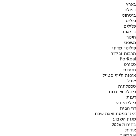
בארץ
בעולם
ביטחוני
פוליטי
פלילים
בריאות
חינוך
משפט
פוליטי-מדיני
תרבות ובידור
ForReal
ספורט
תיירות
אופנה ולייף סטייל
אוכל
טכנולוגיה
כלכלה וצרכנות
דעות
כללי ומידע
דף הבית
זמני כניסת וצאת שבת
מגזין השבוע
בחירות 2026
אודות
צור קשר