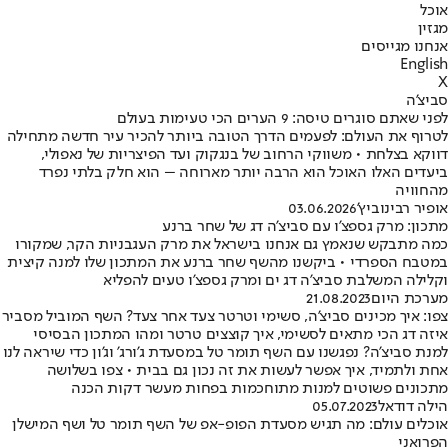
אוכל
מגזין
אנחנו מגייסים
English
X
סביצ'ה
לפני שאתם סוגרים טיסה: 9 הערים הכי טעימות בעולם
לטרוף את העולם: לפעמים הדרך הטובה ביותר להכיר עיר חדשה מתחילה
דווקא בצלחת • משווקי הרחוב של בנגקוק ועד הפיצריות של נאפולי,
ביעדים האלו האוכל הוא הרבה יותר מארוחה – הוא חלק בלתי נפרד
מהחוויה
אופיר רבינוביץ'
03.06.2026
מתכון: מרק גספצ'ו עם סביצ'ה דג של שחר ברנע
כמה מתבקש שנאמץ גם אנחנו בישראל את מרק העגבניות הקר, שמקורו
במטבח הספרדי • ביקשנו מהשף שחר ברנע את המתכון שלו למנה קיצית
וקלילה המשלבת סביצ'ה דג ים ומרק גספצ'ו טעים להפליא
מערכת היום
21.08.2023
צפו: איך מכינים סביצ'ה, סשימי וטרטר צעד אחר צעד? השף המוביל מסביר
איזה דג הכי מתאים לסשימי, איך קוצצים טרטר ומהו המתכון הבסיסי
למנת סביצ'ה? נפגשנו עם השף תומר טל במסעדת ג'ורג' וג'ון כדי שיראה לנו
אחת ולתמיד, איך אפשר לעשות את זה נכון גם בבית • צפו בשלושה
מתכונים פשוטים למנות מתוחכמות בפחות מעשר דקות הכנה
הילה דודאל
05.07.2023
אוכלים עולם: מה תגיש מסעדת הפופ-אפ של השף תומר טל ושף המישלן
הפרואני