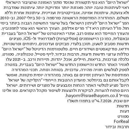
"ישראל היום" הוא גוף תקשורת שנוסד מתוך האמונה שהציבור הישראלי
ראוי לעיתונות טובה יותר, מאוזנת יותר ומדויקת יותר. עיתונות שמדברת
ולא צועקת. עיתונות אמינה, אובייקטיבית ועניינית. עיתונות אחרת וללא
תשלום. המהדורה המודפסת הראשונה פורסמה ב-30 ביולי 2007, וב-2010
הפך "ישראל היום" לעיתון הישראלי בעל שיעור החשיפה הגבוה ביותר בימי
חול. מו"ל העיתון היא ד"ר מרים אדלסון. העורך הראשי הוא עמר לחמנוביץ,
והעורך המייסד הוא עמוס רגב. אתרי האינטרנט של "ישראל היום" בעברית
ובאנגלית, כמו כן היישומונים (אפליקציות) לאנדרואיד ול-iOS, מציגים
חדשות מסביב לשעון, תוכן בלעדי, מבזקים ועדכונים, ניתוחים ופרשנויות,
וידיאו, פודקאסטים ושידורים חיים. פלטפורמות הדיגיטל של "ישראל היום"
כוללות ערוצי חדשות ודעות, תרבות ובידור, לייף סטייל, טכנולוגיה, ספורט,
כלכלה וצרכנות, בריאות, חיילים, אוכל, יהדות, תיירות ורכב. ב-2021 עלו
לאוויר האתר החדש והיישומון החדש של "ישראל היום" בעברית, במטרה
לספק לגולשים חוויה מהירה, עדכנית, בטוחה ונוחה. תכני המהדורה
המודפסת של העיתון זמינים גם באתר, במהדורה יומית מקוונת, ואפשר
לקבל אותם גם בניוזלטר. מועדון ההטבות הייחודי "הקליקה של ישראל
היום" מציע לגולשי האתר הנחות ומבצעים על מוצרים ושירותים. ישראל
היום פתוח להערות, לביקורת ולהצעות לשיפור מקהל הקוראים. פנו אלינו
במייל hayom@israelhayom.co.il.
יום שבת, 4.7.2026
י"ט בתמוז תשפ"ו
חדשות
דעות
ספורט
ForReal
תרבות ובידור