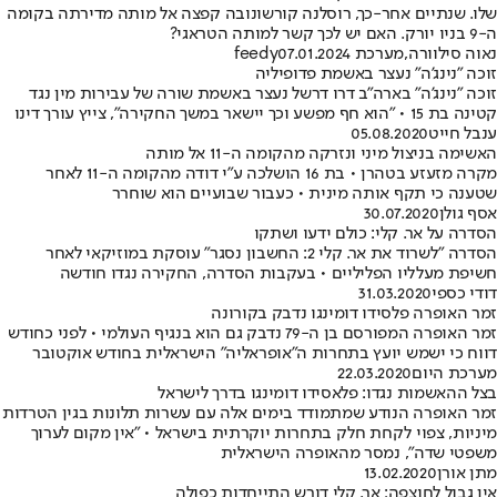
שלו. שנתיים אחר-כך, רוסלנה קורשונובה קפצה אל מותה מדירתה בקומה
ה-9 בניו יורק. האם יש לכך קשר למותה הטראגי?
נאוה סילוורה
,
מערכת feedy
07.01.2024
זוכה "נינג'ה" נעצר באשמת פדופיליה
זוכה "נינג'ה" בארה"ב דרו דרשל נעצר באשמת שורה של עבירות מין נגד
קטינה בת 15 • "הוא חף מפשע וכך יישאר במשך החקירה", צייץ עורך דינו
ענבל חייט
05.08.2020
האשימה בניצול מיני ונזרקה מהקומה ה-11 אל מותה
מקרה מזעזע בטהרן • בת 16 הושלכה ע"י דודה מהקומה ה-11 לאחר
שטענה כי תקף אותה מינית • כעבור שבועיים הוא שוחרר
אסף גולן
30.07.2020
הסדרה על אר. קלי: כולם ידעו ושתקו
הסדרה "לשרוד את אר. קלי 2: החשבון נסגר" עוסקת במוזיקאי לאחר
חשיפת מעלליו הפליליים • בעקבות הסדרה, החקירה נגדו חודשה
דודי כספי
31.03.2020
זמר האופרה פלסידו דומינגו נדבק בקורונה
זמר האופרה המפורסם בן ה-79 נדבק גם הוא בנגיף העולמי • לפני כחודש
דווח כי ישמש יועץ בתחרות ה"אופראליה" הישראלית בחודש אוקטובר
מערכת היום
22.03.2020
בצל ההאשמות נגדו: פלאסידו דומינגו בדרך לישראל
זמר האופרה הנודע שמתמודד בימים אלה עם עשרות תלונות בגין הטרדות
מיניות, צפוי לקחת חלק בתחרות יוקרתית בישראל • "אין מקום לערוך
משפטי שדה", נמסר מהאופרה הישראלית
מתן אורן
13.02.2020
אין גבול לחוצפה: אר. קלי דורש התייחדות כפולה