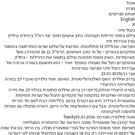
אוכל
מגזין
אנחנו מגייסים
English
X
ניצול מיני
צילם בסתר חיילות וקצינות: כתב אישום חמור נגד רס"ל ביחידת עילית
בגין עבירות מין
הפרשה, שכוללת 12 מתלוננות, נפרשת על שלוש שנים והתרחשה במספר
מתקנים צבאיים • על פי כתב האישום, הרס"ל, בן 26 מהמרכז, פעל
בשיטתיות, השיג מאות תמונות וצילם בחשאי את החיילות • בחלק
מהמקרים ניצל את מעמדו כמפקד ישיר • הוא מואשם בשורה ארוכה של
עבירות ניצול מיני ופגיעה בפרטיות
אבי כהן
22.01.2025
ברוק שילדס: האם האלכוהוליסטית, האונס, ועוד גילויים שוברי לב בסרט
הטלוויזיה התיעודי
בסרט תיעודי מרתק (דיסני+) ברוק שילדס מתארת בגילוי לב את חייה
כדוגמנית-שחקנית בתקופה של סקסיזם וניצול של נערות תמימות
בתעשיית הבידור. היא גם נזכרת בכאב בילדותה כבת לאם חד הורית
אלכוהוליסטית. אבל עם ההתוודעות אליה היום, הסרט מתגלה גם כעדות
לחוסנה לפיקחותה
נאוה סילוורה
,
מערכת feedy
29.01.2024
עוד קורבן של אפשטיין? סופה הטראגי של הדוגמנית המצליחה
חשיפת יומני מטוסו הפרטי של ג'פרי אפשטיין מגלה, בין היתר, גם את שמה
של דוגמנית שהייתה רק בת 18 כשטסה עם הפדופיל וצוותו לאי הפרטי