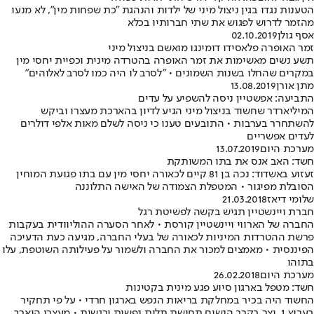
הטענות נגדו בגין ניצול מיני של ילדות והנהגת "כת שפחות מין", לא מנעו
מהזמר לדרוש לפגוש את שתי חברותיו בכלא
אסף גולן
02.10.2019
זמר האופרה פלאסידו דומינגו מואשם בניצול מיני
תשע נשים מאשימות את זמר האופרה בהטרדה מינית וכפיית יחסי מין
במקרים שהחלו בשנות השמונים • "לסרב לו היה כמו לסרב לאלוהים"
מתן אורן
13.08.2019
התביעה: אפשטיין ניסה להשפיע על עדים
המיליארדר שחשוד בניצול מיני הגיע לדיון בהארכת מעצרו וביקש
להשתחרר בערבות • התובעים טענו כי ניסה לשלם מאות אלפי דולרים
לעדים אפשריים
מערכת היום
13.07.2019
חשד: האב אנס את בתו המשותקת
זעזוע באשדוד: נכה בן 81 קיים לכאורה יחסי מין עם בתו פגועת המוחין
הסובלת מפיגור • המטפלת הצמודה של האישה התלוננה
שלומי דיאז
21.03.2018
חברת ויינשטיין תגיש בקשה לפשיטת רגל
החברה של הארווי ויינשטיין קורסת • לאחר הסערה ההוליוודית בעקבות
פרשת ההטרדות המיניות לכאורה של בעלי החברה, מגיעה כעת הדעיכה
הפיננסית • מאמצים למכור את החברה ולשמור על פעילותה השוטפת, עלו
בתוהו
מערכת היום
26.02.2018
חשד: מטפל בארגון סיוע פגע מינית בקטינות
החשוד היה בכיר במחלקת בריאות הנפש בארגון חרדי • על פי תחקיר
בערוץ 1, יצר בקרב הנשים תחושת תלות נפשית ורגשית • מעצרו הוארך