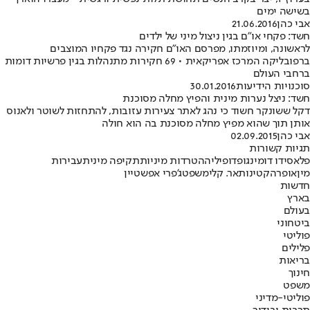
בשישה ימים
אבי כהן
21.06.2016
חשד: פקחי או"ם בגין ניצול מיני של ילדים
לראשונה, ומיוזמתו, מפרסם האו"ם חקירה נגד פקחיו המוצבים
ברפובליקה המרכז אפריקאית • 69 חקירות מתנהלות בגין פרשיות דומות
ברחבי העולם
סוכנויות הידיעות
30.01.2016
חשד: ניצל נערות מינית והפיץ מחלה מסוכנת
דקל ששונקר חשוד כי נהג לאתר צעירות עזובות, להתחזות לשוטר ולאנוס
אותן תוך שהוא מפיץ מחלה מסוכנת בה הוא חולה
אבי כהן
02.09.2015
תגיות קשורות
פלאסידו דומינגו
פדופיליה
הטרדות מיניות
תקיפה מינית
עבירות
מין
אופרה
קטינות
אר. קלי
משפט
ג'פרי אפשטיין
חדשות
בארץ
בעולם
ביטחוני
פוליטי
פלילים
בריאות
חינוך
משפט
פוליטי-מדיני