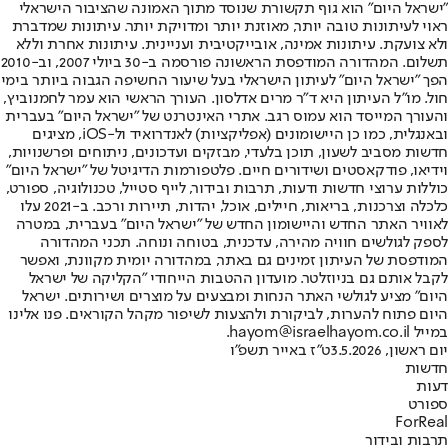
"ישראל היום" הוא גוף תקשורת שנוסד מתוך האמונה שהציבור הישראלי
ראוי לעיתונות טובה יותר, מאוזנת יותר ומדויקת יותר. עיתונות שמדברת
ולא צועקת. עיתונות אמינה, אובייקטיבית ועניינית. עיתונות אחרת וללא
תשלום. המהדורה המודפסת הראשונה פורסמה ב-30 ביולי 2007, וב-2010
הפך "ישראל היום" לעיתון הישראלי בעל שיעור החשיפה הגבוה ביותר בימי
חול. מו"ל העיתון היא ד"ר מרים אדלסון. העורך הראשי הוא עמר לחמנוביץ,
והעורך המייסד הוא עמוס רגב. אתרי האינטרנט של "ישראל היום" בעברית
ובאנגלית, כמו כן היישומונים (אפליקציות) לאנדרואיד ול-iOS, מציגים
חדשות מסביב לשעון, תוכן בלעדי, מבזקים ועדכונים, ניתוחים ופרשנויות,
וידיאו, פודקאסטים ושידורים חיים. פלטפורמות הדיגיטל של "ישראל היום"
כוללות ערוצי חדשות ודעות, תרבות ובידור, לייף סטייל, טכנולוגיה, ספורט,
כלכלה וצרכנות, בריאות, חיילים, אוכל, יהדות, תיירות ורכב. ב-2021 עלו
לאוויר האתר החדש והיישומון החדש של "ישראל היום" בעברית, במטרה
לספק לגולשים חוויה מהירה, עדכנית, בטוחה ונוחה. תכני המהדורה
המודפסת של העיתון זמינים גם באתר, במהדורה יומית מקוונת, ואפשר
לקבל אותם גם בניוזלטר. מועדון ההטבות הייחודי "הקליקה של ישראל
היום" מציע לגולשי האתר הנחות ומבצעים על מוצרים ושירותים. ישראל
היום פתוח להערות, לביקורת ולהצעות לשיפור מקהל הקוראים. פנו אלינו
במייל hayom@israelhayom.co.il.
יום ראשון, 3.5.2026
ט"ז באייר תשפ"ו
חדשות
דעות
ספורט
ForReal
תרבות ובידור