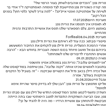
נורית גפן: "הנכדים אוהבים לשחק בעור הרפוי שלי"
מה קורה כשנורית גפן מתיישבת לצד מומחה האסתטיקה ד"ר אודי בר
לשיחה על אסתטיקה ואנטי אייג'ינג? • "למה צריך לשקר כלפי חוץ? בפנים
הכל רקוב"
מערכת היום
17.07.2025
לא תאמינו איך תפסנו את נורית גפן
באמצע היום, צלם הפפארצי שלנו תפס את אושיית התרבות נהנית
מהחיים
מערכת ForReal
08.04.2025
סיפורי סבתא: ככה עוד לא ראיתם את נורית ודילן גפן
אחרי ההסכת המצליח, נורית ודילן גפן לוקחים את החיבור המשעשע
ביניהם גם אל מושב מיוחד בכנס השפה העברית בחודש הבא • "הרבה
אנשים התחברו לדיבורים שלנו לשמחתנו"
מאיה כהן
09.01.2025
"אני לפעמים עלובה": נורית גפן במונולוג אמיץ וחושפני
בתגובה לאנשים שכינו אותה "זקנה עלובה", גפן שיתפה בפודקאסט שלה
ושל נכדה דילן בכאב גדול את הקשיים שבזקנה • "זה בשביל כל הזקנים
והזקנות בעולם", אמרה
ענבל חייט
21.08.2024
אליקו מתפוצץ על נורית גפן: "הבן שלך לא בדיוק סיפר שהיית אימא
למופת"
השדרן נחשף לקטע מתוך הפודקאסט החדש של דילן גפן עם סבתו נורית
גפן, שבו הביעה השחקנית התנגדות למצב היפותטי שבו בתה הייתה
מבקשת להתחתן עם אושיית הרדיו • מה היה לו להגיד על כך?
יוסי דלאל
18.04.2024