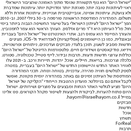
"ישראל היום" הוא גוף תקשורת שנוסד מתוך האמונה שהציבור הישראלי
ראוי לעיתונות טובה יותר, מאוזנת יותר ומדויקת יותר. עיתונות שמדברת
ולא צועקת. עיתונות אמינה, אובייקטיבית ועניינית. עיתונות אחרת וללא
תשלום. המהדורה המודפסת הראשונה פורסמה ב-30 ביולי 2007, וב-2010
הפך "ישראל היום" לעיתון הישראלי בעל שיעור החשיפה הגבוה ביותר בימי
חול. מו"ל העיתון היא ד"ר מרים אדלסון. העורך הראשי הוא עמר לחמנוביץ,
והעורך המייסד הוא עמוס רגב. אתרי האינטרנט של "ישראל היום" בעברית
ובאנגלית, כמו כן היישומונים (אפליקציות) לאנדרואיד ול-iOS, מציגים
חדשות מסביב לשעון, תוכן בלעדי, מבזקים ועדכונים, ניתוחים ופרשנויות,
וידיאו, פודקאסטים ושידורים חיים. פלטפורמות הדיגיטל של "ישראל היום"
כוללות ערוצי חדשות ודעות, תרבות ובידור, לייף סטייל, טכנולוגיה, ספורט,
כלכלה וצרכנות, בריאות, חיילים, אוכל, יהדות, תיירות ורכב. ב-2021 עלו
לאוויר האתר החדש והיישומון החדש של "ישראל היום" בעברית, במטרה
לספק לגולשים חוויה מהירה, עדכנית, בטוחה ונוחה. תכני המהדורה
המודפסת של העיתון זמינים גם באתר, במהדורה יומית מקוונת, ואפשר
לקבל אותם גם בניוזלטר. מועדון ההטבות הייחודי "הקליקה של ישראל
היום" מציע לגולשי האתר הנחות ומבצעים על מוצרים ושירותים. ישראל
היום פתוח להערות, לביקורת ולהצעות לשיפור מקהל הקוראים. פנו אלינו
במייל hayom@israelhayom.co.il.
מבזקים
חדשות
אוכל
תשחץ
ForReal
תרבות