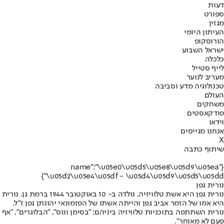
דעות
ספורט
מגזין
העיתון היומי
הורוסקופ
ישראל השבוע
כלכלה
לייף סטייל
מעריב לנוער
טכנולוגיה מדע וסביבה
העולם
משחקים
פודקאסטים
וידאו
אנחנו מגייסים
X
שיתוף כתבה
{"name":"\u05e0\u05d5\u05e8\u05d9\u05ea
\u05d2\u05e4\u05df - \u05d4\u05d9\u05d5\u05dd"}
נורית גפן
נורית גפן היא אשת טלוויזיה, נולדה ב- 10 באוקטובר 1944 ברמת גן. נורית
היא אמו של הזמר אביב גפן והייתה אשתו של הפזמונאי יהונתן גפן ז"ל.
נורית השתתפה בתוכניות טלוויזיה ביניהם: "בסימן ונוס", "הבלוגרים", "אף
פעם לא מאוחר".