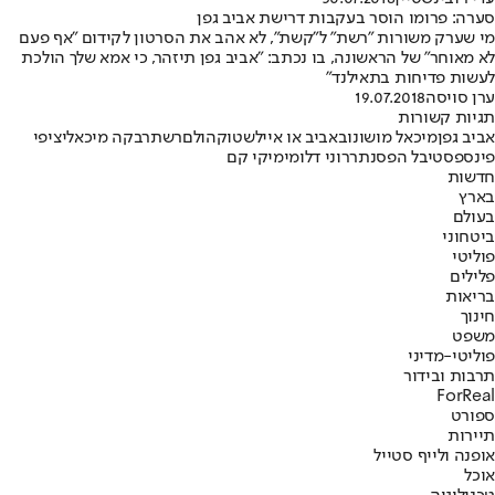
סערה: פרומו הוסר בעקבות דרישת אביב גפן
מי שערק משורות "רשת" ל"קשת", לא אהב את הסרטון לקידום "אף פעם
לא מאוחר" של הראשונה, בו נכתב: "אביב גפן תיזהר, כי אמא שלך הולכת
לעשות פדיחות בתאילנד"
ערן סויסה
19.07.2018
תגיות קשורות
אביב גפן
מיכאל מושונוב
אביב או אייל
שטוקהולם
רשת
רבקה מיכאלי
ציפי
פינס
פסטיבל הפסנתר
רוני דלומי
מיקי קם
חדשות
בארץ
בעולם
ביטחוני
פוליטי
פלילים
בריאות
חינוך
משפט
פוליטי-מדיני
תרבות ובידור
ForReal
ספורט
תיירות
אופנה ולייף סטייל
אוכל