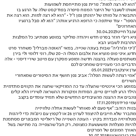
"הוא לא רצה למות": נורית גפן מתייחסת לשמועות
אשתו לשעבר של היוצר המנוח סיפרה בפודקסט שלה על הרגע בו
התבשרה על מותו של יהונתן גפן ז"ל • "הוא לא רצה למות, הוא רצה את
הספר" • עוד שיתפה כי הרופא הרגיע אותה: "הוא לא סבל ברגעיו
האחרונים"
ענבל חייט
30.04.2023
גיא ריצ'י חוזר בסרט חדש ויהודה פוליקר במופע מפתיע: כל המלצות
התרבות לשבוע הבא
"ג'יני וג'ורג'יה" שבות בעונה שנייה, במאי "האופה מברלין" משחרר סרט
חדש, איגי פופ מוציא את אלבום הסולו ה-20 שלו, רוני דלומי ולי בירן
משתפים פעולה בהצגה חדשה ומופע מסקרן עם מיטב שירי דיסני • אלה
הדברים הכי מעניינים שמחכים לכם
ערן איצקוביץ
05.01.2023
"אמי רצתה לעשות הפלה": אביב גפן חושף את הסיפורים שמאחורי
השירים
במופע הכי אינטימי שהעלה עד כה המוזיקאי שחצה את הקווים מתדמית
הילד הרע לפריים טיים, הסודות ומקורות ההשראה לשיריו הלא קלים
גונבים את ההצגה מהעיבודים החדשים שלא תמיד עומדים בקצב
עמי פרידמן
17.11.2019
בנות הזהב: "אף פעם לא מאוחר" לעשות אחלה טלוויזיה
מתברר שלא חייבים להיצמד לערוץ 26 או לקפוץ עם נינג'ות כדי ליהנות
מטלוויזיה מבדרת בקיץ • העונה השנייה של ריאליטי המבוגרים מסתמנת
להיות מוצלחת ומשעשעת כמצופה, רק חבל שהצפייה בה מתישה בשל
האורך המוגזם של הפרקים
עדי רובינשטיין
30.07.2018