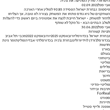
הישראלי: פולין הפתיעה את צ'כיה
אבי סגל
02.09.2022
פיספוס: נבחרת ישראל הפסידה 90:85 לפולין אחרי הארכה
השחקנים של גיא גודס פתחו את המשחק בצורה לא טובה, אך הצליחו
לחזור למשחק • ישראל חייבת לנצח את אסטוניה ביום ראשון כדי להעלות
לשלב הבתים הבא • גל מקל לא שותף
אבי סגל
30.06.2022
תגיות קשורות
נבחרת ישראל בכדורסל
יורובאסקט 2025
יורובאסקט 2022
מכבי תל אביב
בכדורסל
ג'ורדן לויד
יורוליג
נבחרת צ'כיה בכדורסל
דני אבדיה
פולין
תומר גינת
חדשות
בארץ
בעולם
ביטחוני
פוליטי
פלילים
בריאות
חינוך
משפט
פוליטי-מדיני
תרבות ובידור
ForReal
ספורט
תיירות
אופנה ולייף סטייל