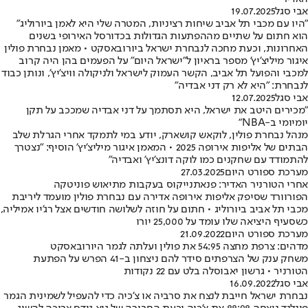
אבי סגל
19.07.2025
"היו עם מכבי תל אביב שיחות רציניות, המטרה שלי היא לאמן ביורוליג"
הוא חתום על שתיים מההפתעות הגדולות בכדורסל האירופי בשנים
האחרונות, וכעת מחכה לנבחרת ישראל ביורובאסקט • מאמן נבחרת פולין
איגור מיליצ'יץ' מספר בראיון ל"ישראל היום" על הפעמים בהן היה קרוב
למכבי והפועל תל אביב, הקשר העמוק לישראל ולניקולה וויצ'יץ', ונותן כבוד
לנבחרת: "היא לא רק דני אבדיה"
אבי סגל
12.07.2025
"מכירים היטב את ישראל, היא תסתמך על דני אבדיה שמככב על תקן
יומיומי ב-NBA"
מנהל נבחרת פולין, לוקאש קושארק, יודע במי לתמקד אחרי הגרלת שלב
הבתים של אליפות אירופה 2025 • המאמן איגור מיליצ'יץ' הוסיף: "נצטרך
להתמודד עם שחקנים כמו לוקה דונצ'יץ' ואבדיה"
מערכת ספורט היום
27.03.2025
אחרי הטורניר האדיר: פנאתנייקוס בעקבות מתיאוש פוניטקה
הפורוורד שסיפק אליפות אירופה אדירה עם נבחרת פולין מועמד ליריבת
מכבי תל אביב ביורוליג • חתום על חוזה לשלושה חודשים אצל רג'יו אמיליה,
כשסעיף היציאה שלו עומד על 25,000 יורו
מערכת ספורט היום
21.09.2022
מדהים: צרפת מחצה 54:95 את פולין ועלתה לגמר היורובאסקט
משחק ענק של הצרפתים סידר להם ניצחון ב-41 הפרש על הפתעת
הטורניר • גרשון יאבוסלה בלט עם 22 נקודות
אבי סגל
16.09.2022
נבחרת ישראל חייבת לנצח את סרביה או צ'כיה כדי להעפיל לשמינית הגמר