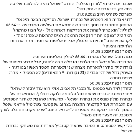
שכבר זכה לכינוי "ג'ורדן הפולני", הודה: "ישראל גרמה לנו לאבד שליטה
במשחק, דני אבדיה שיחק טוב"
מערכת ספורט היום
31.08.2025
"דני אבדיה הוא המנהיג של נבחרת ישראל, הזריקה הבאה תיכנס"
הקפטן תומר גינת תמך בכוכב שהחטיא את השלשה המכריעה ב-66:64
לפולין: "הוא צריך לקחת את הזריקות האחרונות" • על הבוז מהקהל
המקומי: "צעקנו יותר חזק את ההמנון, רצינו להראות שאנחנו פה" •
לקראת צרפת: "זה אתגר מנטלי, אבל זו אליפות אירופה, ניקח את רוח
הלחימה והאופי"
תומר גבעתי
31.08.2025
כמה חבל: ישראל הפסידה 66:64 לפולין באליפות אירופה
החבורה של אריאל בית הלחמי הובילה דקה לסיום, אבל ארבע רצופות של
ג'ורדן לויד סידרו למארחת ניצחון שני ולאורחת הפסד ראשון בטורניר •
משחק גדול של דני אבדיה (23 נקודות, 9 ריבאונדים) לא הספיק • מחר:
צרפת מחכה
תומר גבעתי
30.08.2025
"ג'ורדן לויד חש פספוס על מכבי תל אביב, אולי הוא עוד יחזור לישראל"
אחרי תצוגה שוברת שיאים מול סלובניה ולוקה דונצ'יץ', המתאזרח של
נבחרת פולין פוגש את נבחרת ישראל • מהשחקן שהוביל לשידוך המפתיע
עם הנבחרת ועד לקדנציה הקצרה בצהוב שנקטעה בשל טיל איראני שנפל
בסמוך לביתו • מקורביו מספרים ל"ישראל היום: "יש לו מקום חם בלב לארץ
ולמכבי, זה מצער אותו מאוד"
תומר גבעתי
30.08.2025
בלי קשר לספורט: זו הסיבה שהעיר קטוביץ' מארחת את משחקי נבחרת
ישראל