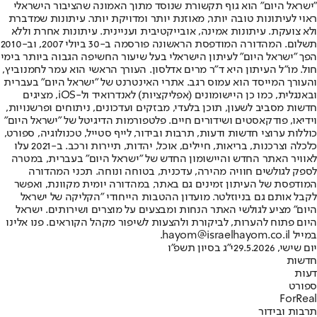
"ישראל היום" הוא גוף תקשורת שנוסד מתוך האמונה שהציבור הישראלי
ראוי לעיתונות טובה יותר, מאוזנת יותר ומדויקת יותר. עיתונות שמדברת
ולא צועקת. עיתונות אמינה, אובייקטיבית ועניינית. עיתונות אחרת וללא
תשלום. המהדורה המודפסת הראשונה פורסמה ב-30 ביולי 2007, וב-2010
הפך "ישראל היום" לעיתון הישראלי בעל שיעור החשיפה הגבוה ביותר בימי
חול. מו"ל העיתון היא ד"ר מרים אדלסון. העורך הראשי הוא עמר לחמנוביץ,
והעורך המייסד הוא עמוס רגב. אתרי האינטרנט של "ישראל היום" בעברית
ובאנגלית, כמו כן היישומונים (אפליקציות) לאנדרואיד ול-iOS, מציגים
חדשות מסביב לשעון, תוכן בלעדי, מבזקים ועדכונים, ניתוחים ופרשנויות,
וידיאו, פודקאסטים ושידורים חיים. פלטפורמות הדיגיטל של "ישראל היום"
כוללות ערוצי חדשות ודעות, תרבות ובידור, לייף סטייל, טכנולוגיה, ספורט,
כלכלה וצרכנות, בריאות, חיילים, אוכל, יהדות, תיירות ורכב. ב-2021 עלו
לאוויר האתר החדש והיישומון החדש של "ישראל היום" בעברית, במטרה
לספק לגולשים חוויה מהירה, עדכנית, בטוחה ונוחה. תכני המהדורה
המודפסת של העיתון זמינים גם באתר, במהדורה יומית מקוונת, ואפשר
לקבל אותם גם בניוזלטר. מועדון ההטבות הייחודי "הקליקה של ישראל
היום" מציע לגולשי האתר הנחות ומבצעים על מוצרים ושירותים. ישראל
היום פתוח להערות, לביקורת ולהצעות לשיפור מקהל הקוראים. פנו אלינו
במייל hayom@israelhayom.co.il.
יום שישי, 29.5.2026
י"ג בסיון תשפ"ו
חדשות
דעות
ספורט
ForReal
תרבות ובידור