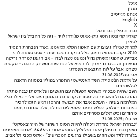
אוכל
מגזין
אנחנו מגייסים
English
X
נבחרת פולין בכדורסל
קאדין קרינגטון חטף נוק-אאוט מג'ורדן לויד - וזה כל ההבדל בין ישראל
לפולין
למרות שגילה ניצוצות עם האמון המלא ממאמנו, גארד הנבחרת הפסיד
27:10 בקרב המתאזרחים, כולל בדקות המכריעות • אפס טענות לדני
אבדיה, שהפגין משחק גדול וכמעט ניצח לבדו - אם הגענו למרחק זריקה
מניצחון זה בזכותו • צריך להחמיא על הנחישות ומשחק ההגנה - טקטית
ניצחנו, אבל על לוח התוצאות הפסדנו
אבי סגל
31.08.2025
על אדמת הג'נוסייד: השד האנטישמי התפרץ בפולין במסווה הדאגה
לפלשתינים
העם שהיה מבכירי משתפי הפעולה עם הנאצים ועל אדמתו נבנה מתקן
ההרג הגדול והאכזרי בהיסטוריה קורא בוז בהמנון הישראלי - כאילו בגלל
המלחמה בעזה • העולם איבד את הבושה והרסן והגיע הזמן להכיר
בעובדות - עלאק הפלשתינים האומללים וגורלם, אלה אנחנו וקיומנו
כיהודים וכישראלים מטרידים אותם
שי גולדן
31.08.2025
"נבחרת ישראל נהדרת ויכולה להיות הסוס השחור של היורובאסקט"
מאמן נבחרת פולין איגור מיליצ'יץ' החמיא אחרי ה-64:66: "אנחנו מאמינים
בג'ורדן לויד ומשחקים בשבילו ברגעים המכריעים" • אקס מכבי תל אביב,