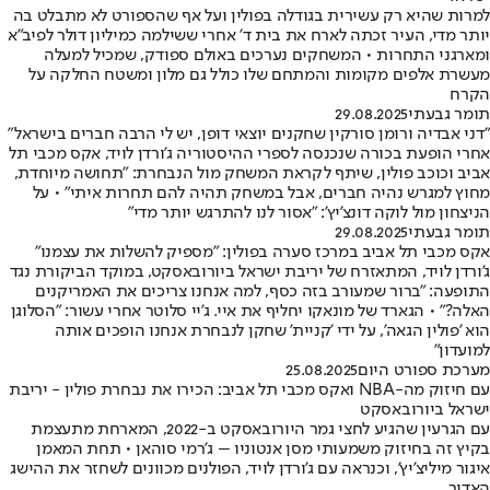
למרות שהיא רק עשירית בגודלה בפולין ועל אף שהספורט לא מתבלט בה
יותר מדי, העיר זכתה לארח את בית ד' אחרי ששילמה כמיליון דולר לפיב"א
ומארגני התחרות • המשחקים נערכים באולם ספודק, שמכיל למעלה
מעשרת אלפים מקומות והמתחם שלו כולל גם מלון ומשטח החלקה על
הקרח
תומר גבעתי
29.08.2025
"דני אבדיה ורומן סורקין שחקנים יוצאי דופן, יש לי הרבה חברים בישראל"
אחרי הופעת בכורה שנכנסה לספרי ההיסטוריה ג'ורדן לויד, אקס מכבי תל
אביב וכוכב פולין, שיתף לקראת המשחק מול הנבחרת: "תחושה מיוחדת,
מחוץ למגרש נהיה חברים, אבל במשחק תהיה להם תחרות איתי" • על
הניצחון מול לוקה דונצ'יץ': "אסור לנו להתרגש יותר מדי"
תומר גבעתי
29.08.2025
אקס מכבי תל אביב במרכז סערה בפולין: "מספיק להשלות את עצמנו"
ג'ורדן לויד, המתאזרח של יריבת ישראל ביורובאסקט, במוקד הביקורת נגד
התופעה: "ברור שמעורב בזה כסף, למה אנחנו צריכים את האמריקנים
האלה?" • הגארד של מונאקו יחליף את איי. ג'יי סלוטר אחרי עשור: "הסלוגן
הוא 'פולין הגאה', על ידי 'קניית' שחקן לנבחרת אנחנו הופכים אותה
למועדון"
מערכת ספורט היום
25.08.2025
עם חיזוק מה-NBA ואקס מכבי תל אביב: הכירו את נבחרת פולין - יריבת
ישראל ביורובאסקט
עם הגרעין שהגיע לחצי גמר היורובאסקט ב-2022, המארחת מתעצמת
בקיץ זה בחיזוק משמעותי מסן אנטוניו – ג'רמי סוהאן • תחת המאמן
איגור מיליצ'יץ', וכנראה עם ג'ורדן לויד, הפולנים מכוונים לשחזר את ההישג
האדיר