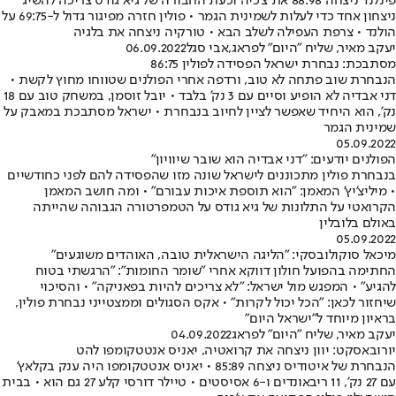
פינלנד ניצחה 88:98 את צ'כיה וכעת החבורה של גיא גודס צריכה להשיג
ניצחון אחד כדי לעלות לשמינית הגמר • פולין חזרה מפיגור גדול ל-69:75 על
הולנד • צרפת העפילה לשלב הבא • טורקיה ניצחה את בלגיה
יעקב מאיר, שליח "היום" לפראג
,
אבי סגל
06.09.2022
מסתבכת: נבחרת ישראל הפסידה לפולין 86:75
הנבחרת שוב פתחה לא טוב, ורדפה אחרי הפולנים שטווחו מחוץ לקשת •
דני אבדיה לא הופיע וסיים עם 3 נק' בלבד • יובל זוסמן, במשחק טוב עם 18
נק', הוא היחיד שאפשר לציין לחיוב בנבחרת • ישראל מסתבכת במאבק על
שמינית הגמר
05.09.2022
הפולנים יודעים: "דני אבדיה הוא שובר שיוויון"
בנבחרת פולין מתכוננים לישראל שונה מזו שהפסידה להם לפני כחודשיים
• מיליצ'יץ' המאמן: "הוא תוספת איכות עבורם" • ומה חושב המאמן
הקרואטי על התלונות של גיא גודס על הטמפרטורה הגבוהה שהייתה
באולם בלובלין
05.09.2022
מיכאל סוקולובסקי: "הליגה הישראלית טובה, האוהדים משוגעים"
החתימה בהפועל חולון דווקא אחרי "שומר החומות": "הרגשתי בטוח
להגיע" • המפגש מול ישראל: "לא צריכים להיות בפאניקה" • והסיכוי
שיחזור לכאן: "הכל יכול לקרות" • אקס הסגולים וממצטייני נבחרת פולין,
בראיון מיוחד ל"ישראל היום"
יעקב מאיר, שליח "היום" לפראג
04.09.2022
יורובאסקט: יוון ניצחה את קרואטיה, יאניס אנטטקומפו להט
הנבחרת של איטודיס ניצחה 85:89 • יאניס אנטטקומפו היה ענק בקלאץ'
עם 27 נק', 11 ריבאונדים ו-6 אסיסטים • טיילר דורסי קלע 27 גם הוא • בבית