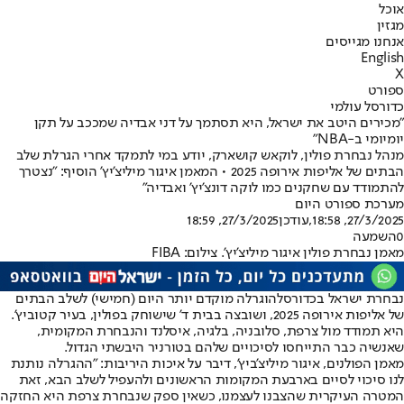
אוכל
מגזין
אנחנו מגייסים
English
X
ספורט
כדורסל עולמי
"מכירים היטב את ישראל, היא תסתמך על דני אבדיה שמככב על תקן
יומיומי ב-NBA"
מנהל נבחרת פולין, לוקאש קושארק, יודע במי לתמקד אחרי הגרלת שלב
הבתים של אליפות אירופה 2025 • המאמן איגור מיליצ'יץ' הוסיף: "נצטרך
להתמודד עם שחקנים כמו לוקה דונצ'יץ' ואבדיה"
מערכת ספורט היום
27/3/2025, 18:58
,עודכן
27/3/2025, 18:59
0
השמעה
מאמן נבחרת פולין איגור מיליצ'יץ'. צילום: FIBA
נבחרת ישראל בכדורסל
הוגרלה מוקדם יותר היום (חמישי) לשלב הבתים
של אליפות אירופה 2025, ושובצה בבית ד' שישוחק בפולין, בעיר קטוביץ'.
היא תמודד מול צרפת, סלובניה, בלגיה, איסלנד והנבחרת המקומית,
שאנשיה כבר התייחסו לסיכויים שלהם בטורניר היבשתי הגדול.
מאמן הפולנים, איגור מיליצ'ביץ', דיבר על איכות היריבות: "ההגרלה נותנת
לנו סיכוי לסיים בארבעת המקומות הראשונים ולהעפיל לשלב הבא, זאת
המטרה העיקרית שהצבנו לעצמנו, כשאין ספק שנבחרת צרפת היא החזקה