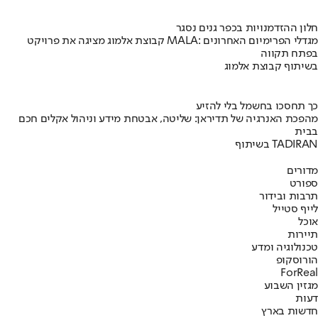
חלון ההזדמנויות בכפר גנים נסגר
קבוצת אלמוג מציגה את פרויקט MALA: מגדלי הפרימיום האחרונים
בפתח תקווה
בשיתוף קבוצת אלמוג
כך תחסכו בחשמל בלי להזיע
מהפכת האנרגיה של תדיראן: שליטה, אבטחת מידע וניהול אקלים חכם
בבית
בשיתוף TADIRAN
מדורים
ספורט
תרבות ובידור
לייף סטייל
אוכל
תיירות
טכנולוגיה ומדע
הורוסקופ
ForReal
מגזין השבוע
דעות
חדשות בארץ