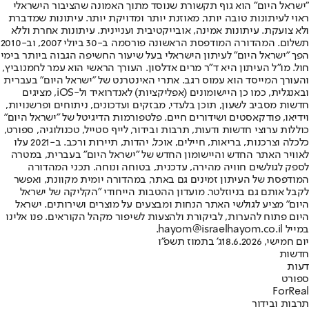
"ישראל היום" הוא גוף תקשורת שנוסד מתוך האמונה שהציבור הישראלי
ראוי לעיתונות טובה יותר, מאוזנת יותר ומדויקת יותר. עיתונות שמדברת
ולא צועקת. עיתונות אמינה, אובייקטיבית ועניינית. עיתונות אחרת וללא
תשלום. המהדורה המודפסת הראשונה פורסמה ב-30 ביולי 2007, וב-2010
הפך "ישראל היום" לעיתון הישראלי בעל שיעור החשיפה הגבוה ביותר בימי
חול. מו"ל העיתון היא ד"ר מרים אדלסון. העורך הראשי הוא עמר לחמנוביץ,
והעורך המייסד הוא עמוס רגב. אתרי האינטרנט של "ישראל היום" בעברית
ובאנגלית, כמו כן היישומונים (אפליקציות) לאנדרואיד ול-iOS, מציגים
חדשות מסביב לשעון, תוכן בלעדי, מבזקים ועדכונים, ניתוחים ופרשנויות,
וידיאו, פודקאסטים ושידורים חיים. פלטפורמות הדיגיטל של "ישראל היום"
כוללות ערוצי חדשות ודעות, תרבות ובידור, לייף סטייל, טכנולוגיה, ספורט,
כלכלה וצרכנות, בריאות, חיילים, אוכל, יהדות, תיירות ורכב. ב-2021 עלו
לאוויר האתר החדש והיישומון החדש של "ישראל היום" בעברית, במטרה
לספק לגולשים חוויה מהירה, עדכנית, בטוחה ונוחה. תכני המהדורה
המודפסת של העיתון זמינים גם באתר, במהדורה יומית מקוונת, ואפשר
לקבל אותם גם בניוזלטר. מועדון ההטבות הייחודי "הקליקה של ישראל
היום" מציע לגולשי האתר הנחות ומבצעים על מוצרים ושירותים. ישראל
היום פתוח להערות, לביקורת ולהצעות לשיפור מקהל הקוראים. פנו אלינו
במייל hayom@israelhayom.co.il.
יום חמישי, 18.6.2026
ג' בתמוז תשפ"ו
חדשות
דעות
ספורט
ForReal
תרבות ובידור