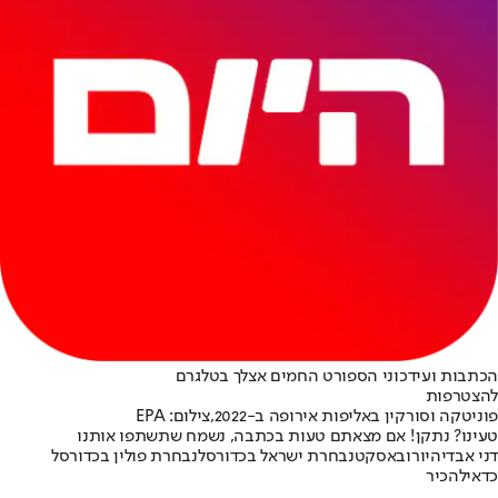
הכתבות ועידכוני הספורט החמים אצלך בטלגרם
להצטרפות
פוניטקה וסורקין באליפות אירופה ב-2022,צילום: EPA
טעינו? נתקן! אם מצאתם טעות בכתבה, נשמח שתשתפו אותנו
דני אבדיה
יורובאסקט
נבחרת ישראל בכדורסל
נבחרת פולין בכדורסל
כדאי
להכיר