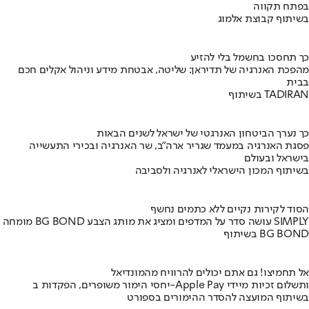
בפתח תקווה
בשיתוף קבוצת אלמוג
כך תחסכו בחשמל בלי להזיע
מהפכת האנרגיה של תדיראן: שליטה, אבטחת מידע וניהול אקלים חכם
בבית
בשיתוף TADIRAN
כך נערך הביטחון האנרגטי של ישראל לשנים הבאות
פסגת האנרגיה במעמד שגריר ארה"ב, שר האנרגיה ובכירי התעשייה
בישראל ובעולם
בשיתוף המכון הישראלי לאנרגיה ולסביבה
הסוד לקירות נקיים ללא כתמים נחשף
מומחה BG BOND עושה סדר על המדפים ומציג את מותג הצבע SIMPLY
בשיתוף BG BOND
אל תחמיצו! גם אתם יכולים להרוויח מהמונדיאל
יחסי הימור משופרים, הפקדות ב-Apple Pay ותשלום זכיות מיידי
בשיתוף המועצה להסדר ההימורים בספורט