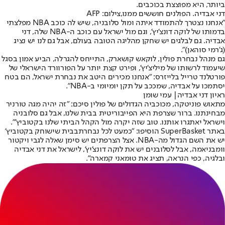
ביותר, היא מפוצצת בכוכבים.
דני אבדיה. הפולנים חוששים ממנו,צילום: AFP
"אנחנו נצטרך להתמודד איתה ומול סלובניה, שיש לה כוכב NBA מפלצתי
בדמותו של לוקה דונצ'יץ', וגם מול ישראל עם כוכב ה-NBA שלה, דני
אבדיה. גם לבלגים יש שחקן מהליגה הטובה בעולם, אבל גם לנו יש נציג
(ג'רמי סוהאן)".
גם מנהל נבחרת פולין, לוקאש קושארק, התייחס להגרלה, הביע אמון בסגל
שיעמוד לרשותו של מיליצ'יץ', ופירט קצת יותר על הפורוורד הישראלי של
פורטלנד טרייל בלייזרס: "אנחנו מכירים היטב את נבחרת ישראל, הם בטח
יסתמכו על אבדיה, שמככב על תקן יומיומי ב-NBA".
ראיון דני אבדיה| עמי שומן
מתאוש פוניטקה, מכוכביה הגדולים של פולין סיכם: "זה יהיה מגה טורניר
מבחינתנו. ברור שצרפת היא הפייבוריטית בבית שלנו, אבל גם סלובניה
וישראל יאתגרו אותנו. טוב שזה יקרה מול הקהל הביתי שלנו בקטוביץ'".
באתר SuperBasket הוסיפו: "
כמעט לכל נבחרת
בבית שישוחק בקטוביץ'
יש את השם הגדול מה-NBA. אצל הצרפתים יש סימן שאלה לגבי ויקטור
וומבניאמה, אבל לסלובנים יש את לוקה דונצ'יץ', לישראל את דני אבדיה
ובלגיה, כפי הנראה, תציג את טומאני קמארה".