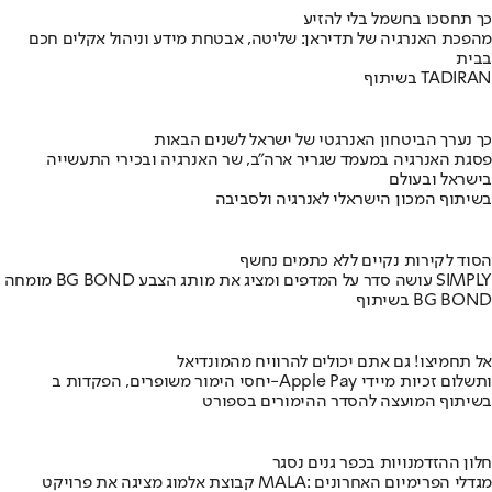
כך תחסכו בחשמל בלי להזיע
מהפכת האנרגיה של תדיראן: שליטה, אבטחת מידע וניהול אקלים חכם
בבית
בשיתוף TADIRAN
כך נערך הביטחון האנרגטי של ישראל לשנים הבאות
פסגת האנרגיה במעמד שגריר ארה"ב, שר האנרגיה ובכירי התעשייה
בישראל ובעולם
בשיתוף המכון הישראלי לאנרגיה ולסביבה
הסוד לקירות נקיים ללא כתמים נחשף
מומחה BG BOND עושה סדר על המדפים ומציג את מותג הצבע SIMPLY
בשיתוף BG BOND
אל תחמיצו! גם אתם יכולים להרוויח מהמונדיאל
יחסי הימור משופרים, הפקדות ב-Apple Pay ותשלום זכיות מיידי
בשיתוף המועצה להסדר ההימורים בספורט
חלון ההזדמנויות בכפר גנים נסגר
קבוצת אלמוג מציגה את פרויקט MALA: מגדלי הפרימיום האחרונים