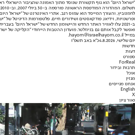
"ישראל היום" הוא גוף תקשורת שנוסד מתוך האמונה שהציבור הישראלי ראוי 
ת
ופרשנויות, וידיאו, פודקאסטים ושידורים חיים. פלטפורמות הדיגיטל של "ישרא
ב-2021 עלו לאוויר האתר החדש והיישומון החדש של "ישראל היום" בע
ואפשר לקבל אותם גם בניוזלטר. מועדון ההטבות הייחודי "הקליקה של ישרא
במייל hayom@israelhayom.co.il.
יום שלישי, 4.8.2026
כ"א באב תשפ"ו
חדשות
דעות
ספורט
ForReal
תרבות ובידור
אוכל
מגזין
אנחנו מגייסים
English
X
נאור ציון