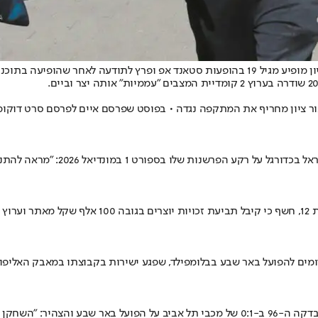
תה של עיתונאית חדשות 12, השחקן והבמאי נאור ציון מחריף את המתקפה נגדה • בפוסט שפרסם 
הסנטנדאפיסט והבמאי נאור ציון י
והד בית"ר ירושלים השרוף לא נשאר אדיש להפסד 2:0 של האדומים להפועל באר שבע בבלומפילד, שפגע ישי
ליאור ברקוביץ' התרגש קצת יותר מדי משער הניצחון הדרמטי של דור פרץ בדקה ה-96 ב-0:1 של מ