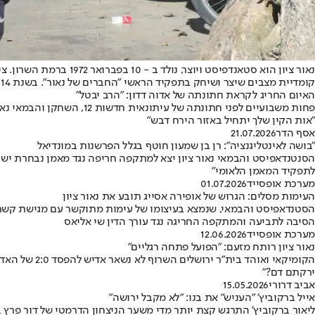
קומדיית מצבים שיצר ושיחק בתפקיד הראשי "החברים של נאור". בשנת 2014 שודרה בערוץ 2 קומדיית המצבים "עממיות" אותה יצר וביים.
האיום החריג לקראת חתונתה של אדוה דדון: "הרב יבטל"
פחות משבועיים לפני חתונ
"אות הקין שלך יתחיל באזור הירח דבש"
אסף הדר
21.07.2026
"בושה לאינטליגנציה": רן בן שמעון חוטף בגלל הפרשנות במונדיאל
לתפקיד המאמן הלאומי"
מערכת אופסייד
01.07.2026
העימות מסלים: הגרוש של אופירה אסייג תובע את נאור ציון
הסיבה לתביעה והמתקפה החריגה נגד עורך הדין שי אליאס
מערכת אופסייד
12.06.2026
נאור ציון רותח מזעם: "הפועל פתחה רגליים"
הקומיקאי וא
ירקתם דם?"
אביב דרורי
15.05.2026
אייל ברקוביץ' "העניש" את בנו: "לא מקבל ירושה"