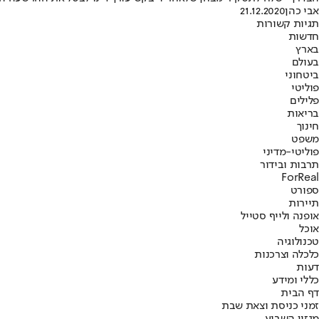
אבי כהן
21.12.2020
תגיות קשורות
חדשות
בארץ
בעולם
ביטחוני
פוליטי
פלילים
בריאות
חינוך
משפט
פוליטי-מדיני
תרבות ובידור
ForReal
ספורט
תיירות
אופנה ולייף סטייל
אוכל
טכנולוגיה
כלכלה וצרכנות
דעות
כללי ומידע
דף הבית
זמני כניסת וצאת שבת