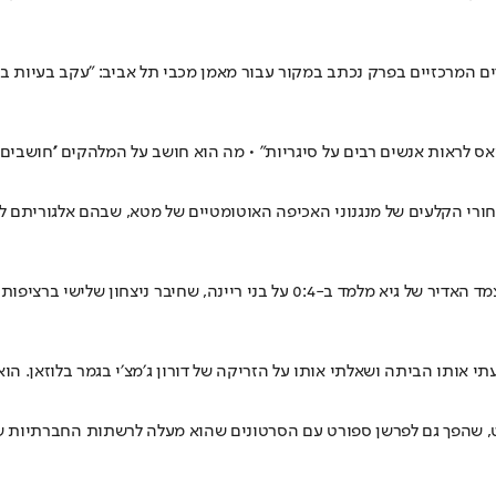
 המרכזיים בפרק נכתב במקור עבור מאמן מכבי תל אביב: "עקב בעיות בלו"
ס לראות אנשים רבים על סיגריות" • מה הוא חושב על המלהקים ''חושבים 
רי הקלעים של מנגנוני האכיפה האוטומטיים של מטא, שבהם אלגוריתם ללא
מאמן מכבי חיפה על הכוונת של הסטנדאפיסט, הקומיקאי והבמאי אחרי הצמד האדיר של
 אותו הביתה ושאלתי אותו על הזריקה של דורון ג׳מצ׳י בגמר בלוזאן. הוא 
ת, הסטנדאפיסט, שהפך גם לפרשן ספורט עם הסרטונים שהוא מעלה לרשתות החברת