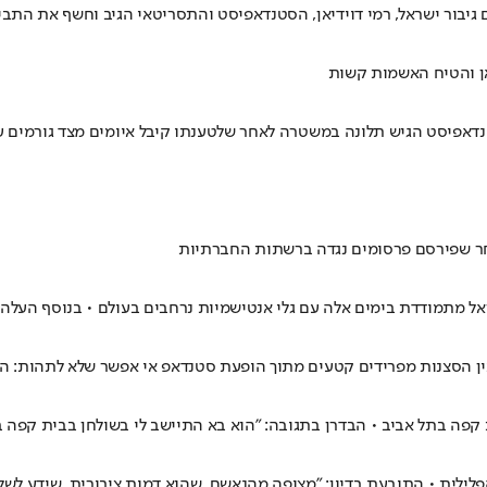
אן והטיח האשמות קשות
ר שפירסם פרסומים נגדה ברשתות החברתיות
ראל מתמודדת בימים אלה עם גלי אנטישמיות נרחבים בעולם • בנוסף העלה
שבין הסצנות מפרידים קטעים מתוך הופעת סטנדאפ אי אפשר שלא לתהות: ה
קפה בתל אביב • הבדרן בתגובה: "הוא בא התיישב לי בשולחן בבית קפה בכ
לילית • התובעת בדיון: "מצופה מהנאשם, שהוא דמות ציבורית, שידע לשל