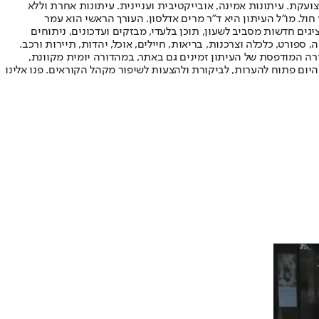
ועקת. עיתונות אמינה, אובייקטיבית ועניינית. עיתונות אחרת וללא
עור החשיפה הגבוה ביותר בימי חול. מו"ל העיתון היא ד"ר מרים אדלסון. העורך הראשי הוא עמר
 והעורך המייסד הוא עמוס רגב. אתרי האינטרנט של "ישראל היום" בעברית ובאנגלית, כמו כן היישומונים (אפליקציות) לאנדרואיד ול-iOS, מציגים חדשות מסביב לשעון, תוכן בלעדי, מבזקים ועדכונים, ניתוחים
, ספורט, כלכלה וצרכנות, בריאות, חיילים, אוכל, יהדות, תיירות ורכב.
דורה המודפסת של העיתון זמינים גם באתר, במהדורה יומית מקוונת,
היום פתוח להערות, לביקורת ולהצעות לשיפור מקהל הקוראים. פנו אלינו