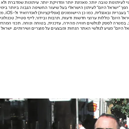
לעיתונות טובה יותר, מאוזנת יותר ומדויקת יותר. עיתונות שמדברת ולא צ
שלום. המהדורה המודפסת הראשונה פורסמה ב-30 ביולי 2007, וב-2010 הפך "ישראל היום" לעיתון הישראלי בעל שי
לחמנוביץ,
ל היום" כוללות ערוצי חדשות ודעות, תרבות ובידור, לייף סטייל, טכנולוגיה
ברית, במטרה לספק לגולשים חוויה מהירה, עדכנית, בטוחה ונוחה. תכני המה
ל היום" מציע לגולשי האתר הנחות ומבצעים על מוצרים ושירותים. ישראל 