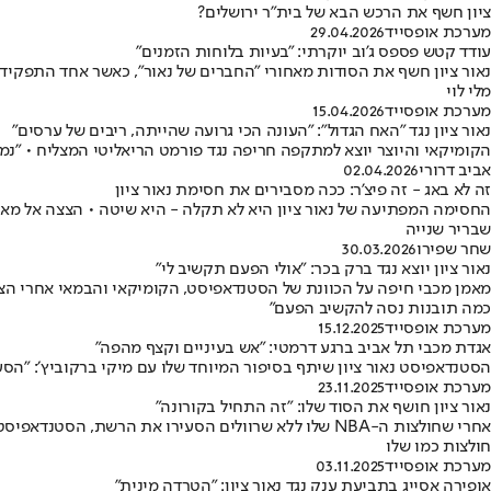
ציון חשף את הרכש הבא של בית"ר ירושלים?
מערכת אופסייד
29.04.2026
עודד קטש פספס ג'וב יוקרתי: "בעיות בלוחות הזמנים"
נאור ציון חשף את הסודות מאחורי "החברים של נאור", כאשר אחד התפקידים
מלי לוי
מערכת אופסייד
15.04.2026
נאור ציון נגד "האח הגדול": "העונה הכי גרועה שהייתה, ריבים של ערסים"
הקומיקאי והיוצר יוצא למתקפה חריפה נגד פורמט הריאליטי המצליח • "נמא
אביב דרורי
02.04.2026
זה לא באג - זה פיצ'ר: ככה מסבירים את חסימת נאור ציון
החסימה המפתיעה של נאור ציון היא לא תקלה - היא שיטה • הצצה אל מאחו
שבריר שנייה
שחר שפירו
30.03.2026
נאור ציון יוצא נגד ברק בכר: "אולי הפעם תקשיב לי"
כמה תובנות נסה להקשיב הפעם"
מערכת אופסייד
15.12.2025
אגדת מכבי תל אביב ברגע דרמטי: ״אש בעיניים וקצף מהפה״
הסטנדאפיסט נאור ציון שיתף בסיפור המיוחד שלו עם מיקי ברקוביץ׳: ״הסעתי
מערכת אופסייד
23.11.2025
נאור ציון חושף את הסוד שלו: "זה התחיל בקורונה"
אחרי שחולצות ה-NBA שלו ללא שרוולים הסעירו את הרש
חולצות כמו שלו
מערכת אופסייד
03.11.2025
אופירה אסייג בתביעת ענק נגד נאור ציון: "הטרדה מינית"