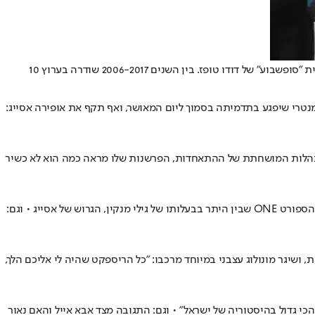
נאור ציון הוא סטאנדפיסט ויוצר, נולד ב - 10 בפברואר 1972 ברמת השרון. ציון מופיע מגיל 19 בהופעות סטאנד אפ ופרץ לתודעה לאחר שהופיעה בתוכנית "סופשבוע" של דודו טופז. בין השנים 2006-2017 שודרה בערוץ 10
איים לפרסם סרט דוקומנטרי שיפגע בתדמיתה בסמוך ליום המאושר, ואף תקף את אופירה אסייג:
צא למתקפה חריפה נגד מאמן נבחרת ישראל בכדורגל על רקע הפרשנות שלו בספורט 1 במונדיאל 2026: "מראה להתנהלות המושחתת של ההתאחדות, הפרשנות שלו מראה כמה הוא לא כשיר
הסטנדאפיסט והבמאי, שנמצא בעיצומו של עימות מתוקשר עם מגישת קשת 12, חשף כי קיבל תביעת זכויות יוצרים בגובה 100 אלף שקל מאתר וערוץ הספורט ONE שבין היתר בבעלותו של גילי מנקין, הגרוש של אסייג • וגם:
רות בקבוצתו במאבק האליפות, ושיגר מונולוג עצבני במיוחד מרכבו: "כל הריספקט שהיה לי אליכם הלך,
כבי תל אביב על הפועל באר שבע והצהיר: "השחקן הכי גדול בהיסטוריה של ישראל" • וגם: התגובה מצד אבא אייל והאם נאור