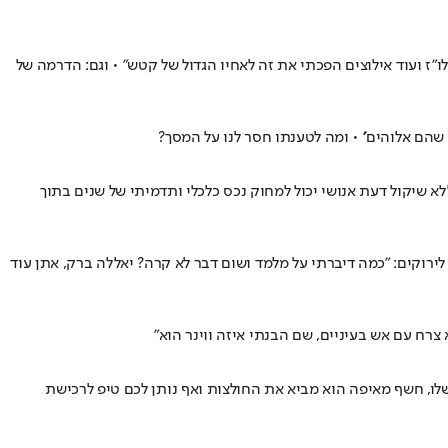
ז ועוד אילוצים הפכתי את זה לאחיו הגדול של קטש" • וגם: הדרמה של
שהם אלוהים'' • ומה לטענתו חסר לנו על המסך?
 שיקול דעת אנושי יכול למחוק נכס כלכלי ותדמיתי של שנים בתוך
 גיא מלמד ב-0:4 על בני ריינה, שחיבר ניצחון שלישי ברציפות לירוקים: "כמה דיברתי על מלמד ושום דבר לא קרה? יאללה ברק, אתן עוד
צרח עם אש בעיניים, שם הבנתי איזה ווינר הוא״
יות שלו, חשף מאיפה הוא מביא את החולצות ואף נותן לכם טיפ לרכישת