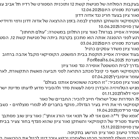
בעקבות הסולחה של מגישת קשת 12 ותוכנית הספורט של רדיו תל אביב עם גיבור ישראל, רמי דוידיאן, הסטנדאפיסט והתסריטאי הגיב וחשף את התביעה של אסייג נגדו על סך 230 אלף שקל: "המניע האמיתי ברור לכולם"
מערכת ספורט היום
12.06.2025
נאור ציון בצעד חריג נגד אדוה דדון
הקומיקאי והשחקן התפרץ לבמה בזמן ההרצאה של אדוה דדון ורמי ודוידי
ערן סויסה
10.06.2025
אופירה אסייג בצרות? נאור ציון התלונן במשטרה: ״עולם תחתון״
רגע לפני ההפגנה אותה הוא מתכנן בקרבת ביתה של מגישת קשת 12, הסטנדאפיסט הגיש תלונה במשטרה לאחר שלטענתו קיבל איומים מצד גורמים עברייניים: ״התעסקת הפעם עם הבן אדם הלא נכון, הסיפור שלך נגמר״
מערכת ספורט היום
03.06.2025
נאור ציון משדר עסקים כרגיל
בעוד אופירה אסייג תוקפת בבית המשפט, הקומיקאי מקבל אהבה ברחוב
מערכת ForReal
16.04.2025
בדרך לבית המשפט? אופירה נגד נאור ציון
הקומיקאי חשף כי קיבל מכתב התראה לפני תביעה מאשת התקשורת, לאח
עומר איסוביץ'
07.04.2025
נאור ציון מסביר: "זו הסיבה ששונאים אותנו בעולם"
מגיש הטלוויזיה והבדרן ניסה לעשות סדר ולהסביר מדוע לדעתו מדינת יש
יוסי דלאל
01.11.2023
75 הסדרות שכל ישראלי חייב להכיר: החברים של נאור
קומיקאי חי את חייו בעיר הגדולה, מוקף בחברים לא לגמרי מוצלחים • כ
עמי פרידמן
19.04.2023
"אמא שלך ז**ה ואם אני לא על תנאי אני הורג אותך": נאור ציון שוב מסתבך
תיעוד מטריד של הקומיקאי והשחקן נאור ציון שהוא מגדף בחור צעיר בבית 
ערן סויסה
13.11.2022
הסדר טיעון: נאור ציון הורשע בתקיפה
הבדרן יישלח לתסקיר מבחן שלאחריו יבקש עורך דינו לבטל את ההרשעה הפ