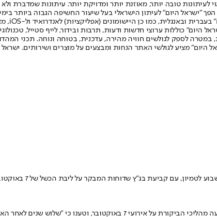
לעיתונות טובה יותר, מאוזנת יותר ומדויקת יותר. עיתונות שמדברת ולא צ
שלום. המהדורה המודפסת הראשונה פורסמה ב-30 ביולי 2007, וב-2010 הפך "ישראל היום" לעיתון הישראלי בעל שי
לחמנוביץ,
ל היום" כוללות ערוצי חדשות ודעות, תרבות ובידור, לייף סטייל, טכנולוגיה
ברית, במטרה לספק לגולשים חוויה מהירה, עדכנית, בטוחה ונוחה. תכני המה
ל היום" מציע לגולשי האתר הנחות ומבצעים על מוצרים ושירותים. ישראל 
מאות עובדים, אינסוף ש
במשרד מבקר המדינה מתחו ביקורת על פסיקת בג"ץ, שלפיה הופסקו ארבעה מהליכי ה