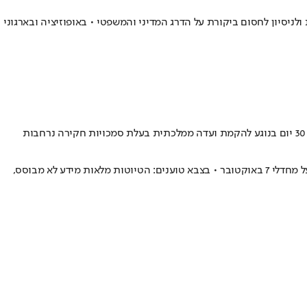
לפגיעה בסמכות חוקתית ולניסיון לחסום ביקורת על הדרג המדיני והמשפטי • באופוזיציה ובארגוני
תרגילי התחמקות, הוראות לא לשתף פעולה - ומכתבים מעורכי דין: בסביבת המבקר מאשימים את צה"ל ומערכת הביטחון במסמוס מכוון של הדו"ח על מחדלי 7 באוקטובר • בצבא טוענים: הטיוטות מלאות מידע לא מבוסס,