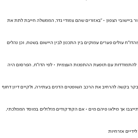
ר ביישובי הצפון • "באזורים שהם צמודי גדר, הממשלה חייבת לתת את
הדו"ח עולים פערים עמוקים בין התכנון לבין היישום בשטח, וכן נהלים
שויות קולטות • רק בסוף נובמבר 2023 פרסמה רח"ל את המדיניות הלאומית להתמודדות עם תופעת ההתפנות העצמית • לפי הדו"ח, הפרסום היה
המבקר בקשה להרחיב את הרכב השופטים הדנים בעתירה, ולקיים דיון דחוף
ייצבו אך מילאו פיהם מים • אם הקודקודים מזלזלים במוסד הממלכתי,