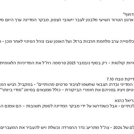
דחוף"
ון הטרור השיעי מלבנון לעבר יישובי הצפון, מבקר המדינה ערך היום סיו
וסייה ערב מלחמת חרבות ברזל, ועל האופן שבו נוהל הפינוי לאחר מכן • מ
הביקורת נערכה בין דצמבר 2023 ליולי 2024 ב-12 רשויות מפונות וב-14 ר
ת טבח 7.10
רג המדיני ובדרג הצבאי שחשפו לציבור פרטים מהותיים" • במקביל, הגיש 
ם ויציג בפניהם את חומרי הביקורת - כולל ממצאים בסיווג "סודי ביותר"
לכתיים • אבל כשנדרשו על ידי מבקר המדינה לספק תשובות - הם אמנם הת