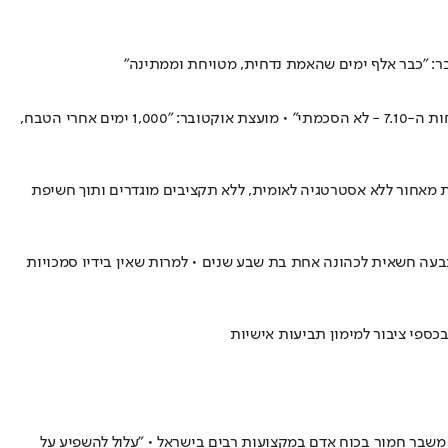
: "כבר אלף ימים שהאמת נדחית, מטויחת וממתינה"
מתניהו אנגלמן בוועידת מרכז השלטון המקומי מוני אקספו: "חלק מהעותרים לבג"ץ ביקשו שאסיר את הפרק של האחריות האישית ואז אפרסם את דוחות ה-7.10 - לא הסכמתי" • מועצת אוקטובר: "1,000 ימים אחרי הטבח,
 מאחור ללא אסטרטגיה לאומית, ללא תקציבים מוגדרים ותוך חשיפת
בעה חשאית לכהונה אחת בת שבע שנים • למרות שאין בידיו סמכויות
משבר חמור בכוח אדם במקצועות רבים בישראל • "עלול להשפיע על