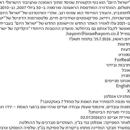
"ישראל היום" הוא גוף תקשורת שנוסד מתוך האמונה שהציבור הישראלי ראוי 
ת
ופרשנויות, וידיאו, פודקאסטים ושידורים חיים. פלטפורמות הדיגיטל של "ישרא
ב-2021 עלו לאוויר האתר החדש והיישומון החדש של "ישראל היום" בע
ואפשר לקבל אותם גם בניוזלטר. מועדון ההטבות הייחודי "הקליקה של ישרא
במייל hayom@israelhayom.co.il.
יום ראשון, 5.7.2026
כ' בתמוז תשפ"ו
חדשות
דעות
ספורט
ForReal
תרבות ובידור
אוכל
מגזין
אנחנו מגייסים
English
X
מתניהו אנגלמן
מי מנסה להסתיר את האמת על מחדל 7 באוקטובר?
בכירי מערכת הביטחון?
שירית אביטן כהן
02.07.2026
לאחר הפסיקה: אנגלמן נגד בג"ץ, העותרים מברכים על ההחלטה