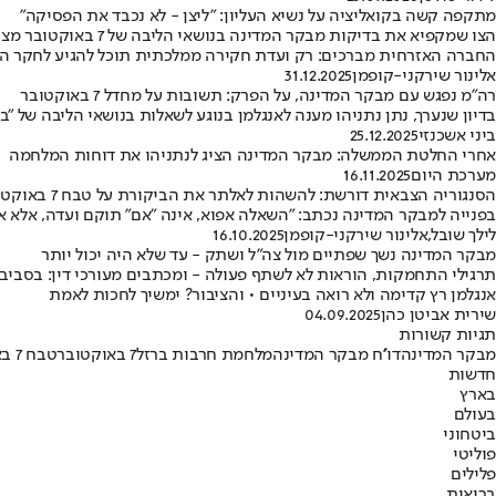
מתקפה קשה בקואליציה על נשיא העליון: "ליצן - לא נכבד את הפסיקה"
הצו שמקפיא את בדיק
החברה האזרחית מברכים: רק ועדת חקירה ממלכתית תוכל להגיע לחקר 
אלינור שירקני-קופמן
31.12.2025
רה"מ נפגש עם מבקר המדינה, על הפרק: תשובות על מחדל 7 באוקטובר
בדיון שנערך, נתן נתניהו מענה לאנגלמן בנוגע לשאלות בנושאי הליבה של "
ביני אשכנזי
25.12.2025
אחרי החלטת הממשלה: מבקר המדינה הציג לנתניהו את דוחות המלחמה
מערכת היום
16.11.2025
הסנגוריה הצבאית דורשת: להשהות לאלתר את הביקורת על טבח 7 באוקטובר
בפנייה למבקר המדינה נכתב: "השאלה אפוא, אינה "אם" תוקם ועדה, אלא אך מה יהיה מנגנון החקירה שייקב
לילך שובל
,
אלינור שירקני-קופמן
16.10.2025
מבקר המדינה נשך שפתיים מול צה"ל ושתק - עד שלא היה יכול יותר
אנגלמן רץ קדימה ולא רואה בעיניים • והציבור? ימשיך לחכות לאמת
שירית אביטן כהן
04.09.2025
תגיות קשורות
מבקר המדינה
דו''ח מבקר המדינה
מלחמת חרבות ברזל
7 באוקטובר
טבח 7 באוקטובר
חדשות
בארץ
בעולם
ביטחוני
פוליטי
פלילים
בריאות