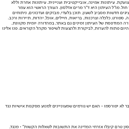
ועקת. עיתונות אמינה, אובייקטיבית ועניינית. עיתונות אחרת וללא
עור החשיפה הגבוה ביותר בימי חול. מו"ל העיתון היא ד"ר מרים אדלסון. העורך הראשי הוא עמר
 והעורך המייסד הוא עמוס רגב. אתרי האינטרנט של "ישראל היום" בעברית ובאנגלית, כמו כן היישומונים (אפליקציות) לאנדרואיד ול-iOS, מציגים חדשות מסביב לשעון, תוכן בלעדי, מבזקים ועדכונים, ניתוחים
, ספורט, כלכלה וצרכנות, בריאות, חיילים, אוכל, יהדות, תיירות ורכב.
דורה המודפסת של העיתון זמינים גם באתר, במהדורה יומית מקוונת,
היום פתוח להערות, לביקורת ולהצעות לשיפור מקהל הקוראים. פנו אלינו
עות עבודה ועדים שהיו שם ברגעי האמת - ירדו השבוע לטמיון, עם קביעת בג"ץ שדוחות המבקר על ליבת הכשל של 7 באוקטובר לא יפורסמו • האם יש גורמים שמעוניינים למנוע מסקנות אישיות נגד
ביקורת על אירועי 7 באוקטובר, וטענו כי "שלוש שנים לאחר האסון טרם קיבלו אזרחי המדינה את התשובות לשאלות הקשות" • מנגד,