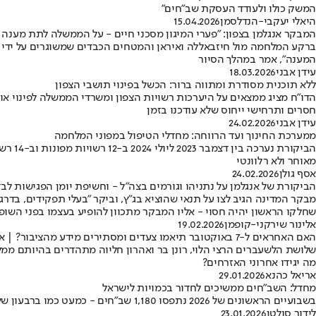
המשק כולו ולעודד העסקת שב"חים"
היאלי יעקבי-הנדלסמן
15.04.2026
המבקר אנגלמן בצפון: "פערי המיגון מסכני חיים - על הממשלה לתת מענה 
ברקע המלחמה מול חיזבאללה ואיראן והמטחים הכבדים שמשוגרים על ידי ארג
המענה", אמר במהלך הסיור
עידן אבני
18.03.2026
ללא תוכנית מסודרת ומתווה ברור: הכשל בפינוי תושבי הצפון
הדו"ח מציג ממצאים על היערכות רשויות הצפון ומשרדי הממשלה לפינוי אוכל
חסרים ותרחישי ייחוס שלא עודכנו בזמן
עידן אבני
24.02.2026
ממערכת החינוך ועד הרווחה: מחדלי הטיפול במפוני המלחמה
מאוחר ולא רלוונטי
אסף גולן
24.02.2026
הביקורת של אנגלמן על נתניהו וגורמים בצה"ל - וחשיפת יומן הפגישות לבדיק
מבקר המדינה הגיב לצו על תנאי שהוציא בג"ץ, וביקר "בעלי תפקידים, בד
שחלקו הראשון יהיה חסוי - אליו המבקר מתכוון להופיע בעצמו בפני השופטי
אלינור שירקני-קופמן
19.02.2026
האם האחראים ל-7 באוקטובר תיאמו צעדים ומסתירים מידע מהציבור? | אריאל כהנא
שלושת הלשעברים הרצי הלוי, רונן בר ואהרון חליוה מתהדרים בהיותם ממ
מה יגידו אחרוני האזרחים?
אריאל כהנא
29.01.2026
מחדל: השב"חים ממשיכים לחדור בכמויות לישראל
בשבועיים הראשונים של 2026 נתפסו 1,180 שב"חים - כמעט כמו ברבעון שלם של 2024 • צה"ל מתריע: גדר ההפרדה נכשלת ויש להעביר את המעברים לידיים אזרחיות
לידור סולטן
23.01.2026