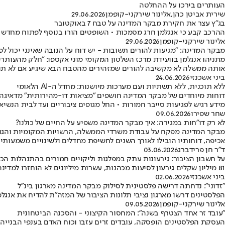
העותרים בירכו על ההחלטה
שירית אביטן כהן
,
אלינור שירקני-קופמן
29.06.2026
בג"ץ עצר את חקירת מבקר המדינה על טבח 7 באוקטובר
ההרכב קבע כי אנגלמן חרג מסמכות • השופטים הורו בנוסף לפתוח מחדש 
אלינור שירקני-קופמן
29.06.2026
מבקר המדינה: "מגיעות להורים תשובות - יש דוח על הנובה שאינני יכול ל
אותה ממשלה לא מקשיבה להורים שמזהירים מהטבח הבא שיגיע אם לא תו
ביני אשכנזי
24.06.2026
ללא תוכנית, ללא תשתיות ועם מערכות מיושנות: מחדל ה-AI הלאומי
דוחות מיוחדים של מבקר המדינה חושפים "מציאות דו-מהירותית" מדאיגה
מידע רגיש לפגיעות סייבר חמורות • החל מגופים ציבוריים ועד לבית הנשיא
שחר שפירו
09.06.2026
לא רק דו"חות במגירה: איך מבקר המדינה משפיע על החיים של כולנו?
מבקר המדינה מפקח על עבודת משרדי הממשלה, הרשויות המקומיות והגופי
אכיפה, דוחותיו הובילו לאורך השנים לחשיפת מחדלים ולשינויים משמעותי
ד"ר חן פרידברג
03.06.2026
על חשבון הציבור: גירעונות עתק במפלגות וליקויים חמורים בהתנהלות הכ
81 מיליון שקלים גירעון לסיעות מכהנות, עשרות מיליונים לא הוחזרו למדינה - וכל זה מהכסף של הציבור • ממצאים חריגים בליכוד ובהעבודה ושימוש בכספי ציבור למימון תביעות אישיות
ביני אשכנזי
02.06.2026
"זדוני": נדחתה דרישה פלסטינית לסילוק מבקר המדינה מארגון בינ"ל
הפלסטינים דרשו מארגון נציבי תלונות הציבור של המזה"ת להדיח את אנג
אלינור שירקני-קופמן
09.05.2026
"עובד זר אחד הצטרף בשנה": המחסור הקיצוני - והסכנה הביטחונית
העסקת הפלסטינים הופסקה, עובדים זרים עזבו וכוח האדם בענפי הבנייה 