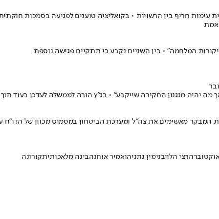
ות מבקר המדינה בנושאי הליבה של 7 באוקטובר מצית עימות חריף בין הרשויות • בקואליציה טוענים 
האמת
ביקורות המלחמה" • בין השניים נקבע כי תתקיים פגישה נוספת
ע" • בג"ץ הורה לממשלה לעדכן בעוד תוך 30 יום בנוגע להקמת ועדה ממלכתית בעלת סמכויות חקירה נרחבות
הרצי הלוי
בנימין נתניהו
אמיר אוחנה
בינה מלאכותית
קורונה