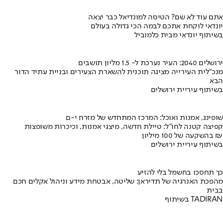
אתם עוד לא שם? הטיסה למונדיאל כבר יצאה
יונדאי לוקחת אתכם לבמה הכי גדולה בעולם
בשיתוף יונדאי מבית כלמוביל
ירושלים 2040: העיר נערכת ל- 1.5 מליון תושבים
מנכ"לית העירייה מציגה תוכנית להשארת הצעירים ובניית עתיד הדור
הבא
בשיתוף עיריית ירושלים
שופינג, אמנות ואוכל: המרכז המתחדש של מזרח י-ם
קפיצה קטנה לחו"ל: טיילת חדשה, מיצגי אמנות, וכיכרות משופצות
בהשקעה של 100 מיליון ₪
בשיתוף עיריית ירושלים
כך תחסכו בחשמל בלי להזיע
מהפכת האנרגיה של תדיראן: שליטה, אבטחת מידע וניהול אקלים חכם
בבית
בשיתוף TADIRAN