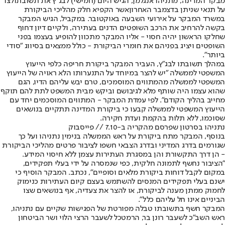
מבקר המדינה, מתניהו אנגלמן, הגיש היום (חמישי) לבג"ץ את תשובתו
לצו
על תנאי שניתן בדצמבר האחרון
אשר הקפיא חלק מהליכי הביקורת
במשרד המבקר על אירועי השבעה באוקטובר
. במקביל, הגיש המבקר
בקשה להרחיב את הרכב השופטים הדנים בעתירה, ולקיים דיון דחוף
שחלקו הראשון יהיה חסוי - אליו המבקר מתכוון להופיע בעצמו בפני
השופטים ויציג בפניהם את חומרי הביקורת - כולל ממצאים בסיווג "סודי
ביותר".
במהלך תשובתו לבג"ץ, העביר המבקר ביקורת חריפה כלפי הייעוץ
המשפטי לממשלה "יש להצר במיוחד על התנערותו הלא ראויה של הייעוץ
המשפטי לממשלה מהמתווים המוסמכים, טרם יבש עליהם הדיו, הגם
שהוא עצמו היה שותף מלא לגיבושם וביקש מבית המשפט לתת להם תוקף
מחייב בהליך הקודם". לפי עמדת המבקר - המתווים המוסכמים יחד עם
הייעוץ המשפטי לממשלה קבעו כי ביקורת המדינה תתקיים בנושאים
שסוכמו, ללא תלות בהקמת ועדת חקירה.
נתניהו בסרטון שפרסם מהקריה ב-7.10 // פייסבוק
בנוסף, המבקר מתח ביקורת על ראש הממשלה בנימין נתניהו ועל כך
שגורמים בדרג המדיני ובדרג הצבאי חשפו לציבור פרטים מהליכי הביקורת
- הן דרך התקשורת והן במסגרת העתירות עצמן ללא חיסוי המידע.
"הציבור נחשף לתמונה חלקית, כפי שנמסרה על ידי בעלי תפקידים,
במקום לקבל דוחות ביקורת מלאים וסופיים", נכתב. המבקר הוסיף כי
ישנם בעלי תפקידים המנסים להשתמש בעצם קיום העתירות כנימוק
לחמוק ממתן מענה לביקורת, או להצר את צעדיה, אף בנושאים שצו
הביניים אינו חל עליהם כלל".
המבקר חשף בתשובתו טבלה מפורטת של הפגישות שקיים עם נתניהו,
ראש השב"כ לשעבר רונן בר, הרמטכל לשעבר הרצי הלוי ושר הביטחון