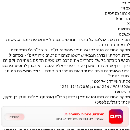
אוכל
מגזין
אנחנו מגייסים
English
X
חדשות
משפט
הביקורת של אנגלמן על נתניהו וגורמים בצה"ל - וחשיפת יומן הפגישות
לבדיקת טבח 7.10
מבקר המדינה הגיב לצו על תנאי שהוציא בג"ץ, וביקר "בעלי תפקידים,
בדרג המדיני ובדרג הצבאי שחשפו לציבור פרטים מהותיים" • במקביל,
הגיש המבקר בקשה להרחיב את הרכב השופטים הדנים בעתירה, ולקיים
דיון דחוף שחלקו הראשון יהיה חסוי - אליו המבקר מתכוון להופיע בעצמו
בפני השופטים ויציג בפניהם את חומרי הביקורת - כולל ממצאים בסיווג
"סודי ביותר"
אלינור שירקני-קופמן
19/2/2026, 12:34
,עודכן
19/2/2026, 12:51
0
השמעה
מבקר המדינה מתניהו אנגלמן והדיון בבג"ץ (ארכיון). צילום: אורן בן חקון,
יונתן זינדל/פלאש90