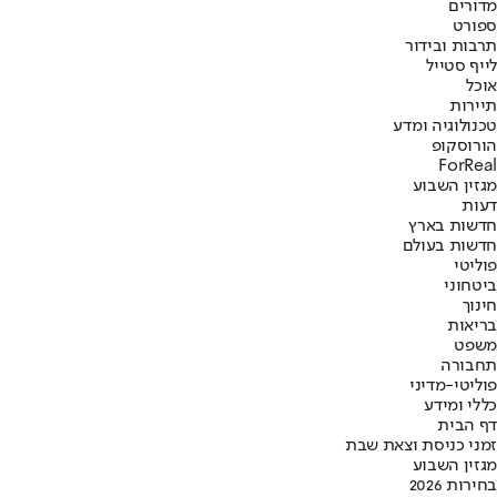
מדורים
ספורט
תרבות ובידור
לייף סטייל
אוכל
תיירות
טכנולוגיה ומדע
הורוסקופ
ForReal
מגזין השבוע
דעות
חדשות בארץ
חדשות בעולם
פוליטי
ביטחוני
חינוך
בריאות
משפט
תחבורה
פוליטי-מדיני
כללי ומידע
דף הבית
זמני כניסת וצאת שבת
מגזין השבוע
בחירות 2026