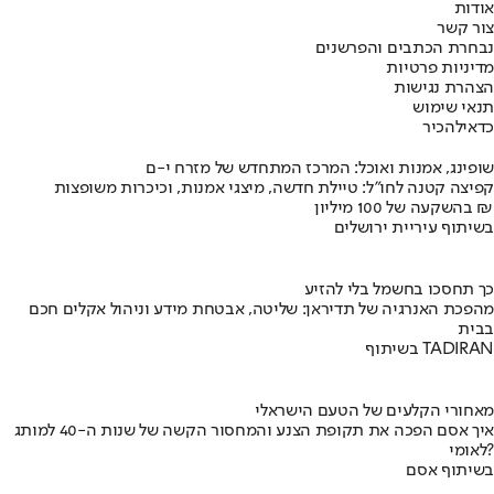
אודות
צור קשר
נבחרת הכתבים והפרשנים
מדיניות פרטיות
הצהרת נגישות
תנאי שימוש
כדאי
להכיר
שופינג, אמנות ואוכל: המרכז המתחדש של מזרח י-ם
קפיצה קטנה לחו"ל: טיילת חדשה, מיצגי אמנות, וכיכרות משופצות
בהשקעה של 100 מיליון ₪
בשיתוף עיריית ירושלים
כך תחסכו בחשמל בלי להזיע
מהפכת האנרגיה של תדיראן: שליטה, אבטחת מידע וניהול אקלים חכם
בבית
בשיתוף TADIRAN
מאחורי הקלעים של הטעם הישראלי
איך אסם הפכה את תקופת הצנע והמחסור הקשה של שנות ה-40 למותג
לאומי?
בשיתוף אסם