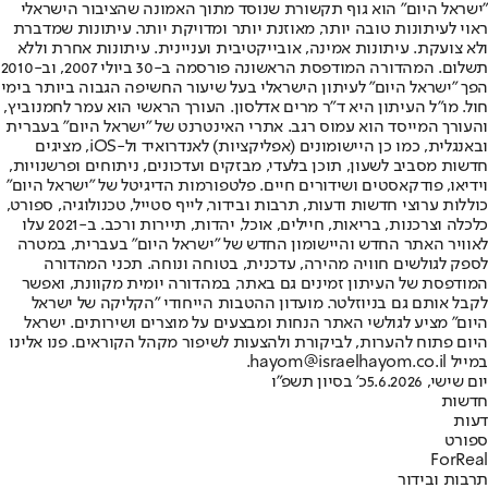
"ישראל היום" הוא גוף תקשורת שנוסד מתוך האמונה שהציבור הישראלי
ראוי לעיתונות טובה יותר, מאוזנת יותר ומדויקת יותר. עיתונות שמדברת
ולא צועקת. עיתונות אמינה, אובייקטיבית ועניינית. עיתונות אחרת וללא
תשלום. המהדורה המודפסת הראשונה פורסמה ב-30 ביולי 2007, וב-2010
הפך "ישראל היום" לעיתון הישראלי בעל שיעור החשיפה הגבוה ביותר בימי
חול. מו"ל העיתון היא ד"ר מרים אדלסון. העורך הראשי הוא עמר לחמנוביץ,
והעורך המייסד הוא עמוס רגב. אתרי האינטרנט של "ישראל היום" בעברית
ובאנגלית, כמו כן היישומונים (אפליקציות) לאנדרואיד ול-iOS, מציגים
חדשות מסביב לשעון, תוכן בלעדי, מבזקים ועדכונים, ניתוחים ופרשנויות,
וידיאו, פודקאסטים ושידורים חיים. פלטפורמות הדיגיטל של "ישראל היום"
כוללות ערוצי חדשות ודעות, תרבות ובידור, לייף סטייל, טכנולוגיה, ספורט,
כלכלה וצרכנות, בריאות, חיילים, אוכל, יהדות, תיירות ורכב. ב-2021 עלו
לאוויר האתר החדש והיישומון החדש של "ישראל היום" בעברית, במטרה
לספק לגולשים חוויה מהירה, עדכנית, בטוחה ונוחה. תכני המהדורה
המודפסת של העיתון זמינים גם באתר, במהדורה יומית מקוונת, ואפשר
לקבל אותם גם בניוזלטר. מועדון ההטבות הייחודי "הקליקה של ישראל
היום" מציע לגולשי האתר הנחות ומבצעים על מוצרים ושירותים. ישראל
היום פתוח להערות, לביקורת ולהצעות לשיפור מקהל הקוראים. פנו אלינו
במייל hayom@israelhayom.co.il.
יום שישי, 5.6.2026
כ' בסיון תשפ"ו
חדשות
דעות
ספורט
ForReal
תרבות ובידור