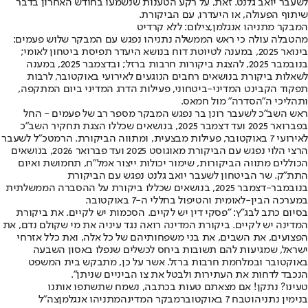
לשעבר יואב גלנט. זאת, על רקע הטענות שנשמעו בחודש האחרון בדבר
שיתוף הפעולה, או היעדרו, עם הביקורת.
המבקר מתניהו אנגלמן,צילום: ללא קרדיט
מהטבלה עולה כי ראש הממשלה נתניהו נפגש עם המבקר שלוש פעמים:
בינואר 2025, במענה לטיוטת דוח בנושא היעדר תפיסת ביטחון לאומי;
בנובמבר 2025, להצגת ביקורות חרבות ברזל; ובדצמבר 2025, במענה
לשאלות ביקורת בנושאים רחבים הנוגעים לאירועי באוקטובר, לרבות
תפקוד הקבינט המדיני-ביטחוני, פעילות הדרג המדיני ביום המתקפה,
ותהליכי ה"הסדרה" מול חמאס.
ראש השב"כ לשעבר רונן בר נפגש המבקר מספר רב של פעמים - החל
בפברואר 2025 ועד דצמבר 2025, בנושאים שכללו הצגת תחקיר השב"כ
לאירועי 7 באוקטובר, פעילות מבצעית, ומתווה הביקורת. הרמטכ"ל לשעבר
הרצי הלוי נפגש עם הביקורת מאוגוסט 2025 ועד פברואר 2026, בנושאים
הכוללים מתווה הביקורות, שימור יכולות ייצור אמל"ח, תחמושת ואיום
התת"ק. שר הביטחון לשעבר יואב גלנט נפגש עם הביקורת
בנובמבר-דצמבר 2025, בנושאים שכללו ביקורת על ההסברה הממשלתית
במערכה הבין-לאומית והטיפול בחללי ה-7 באוקטובר.
בסיום כתב לבג"ץ: "פסקי דין יש לקיים. הסכמות יש לקיים. את ביקורת
המדינה יש לקיים. ביקורת המדינה רואה נגד עיניה את מי שקולם נדם, את
הפצועים, את השבים, את בני משפחותיהם של כל אלה, ואת כלל אזרחי
ישראל, שמגיעות להם תשובות ביחס לכשלים שנפלו באסון השבעה
באוקטובר ובמלחמת חרבות ברזל. אשר על כן, מתבקש בית המשפט
הנכבד לדחות את העתירות ולבטל את צו הביניים שניתן".
טעינו? נתקן! אם מצאתם טעות בכתבה, נשמח שתשתפו אותנו
בנימין נתניהו
טבח 7 באוקטובר
מבקר המדינה
מתניהו אנגלמן
צה"ל