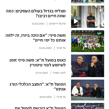
בתמונות
מצליח בגדול בעולם העסקים: כמה
שווה חיים רביבו?
מיכאל וייסרמן
22.02.2024
משה סיני: "אם נזכה ביורו, זה ילווה
אותנו כל ימי חיינו"
שי ארצי
30.06.2022
כאוס בפועל ת"א: משה סיני זומן
לשימוע לפני פיטורין
ליאב נחמני
07.12.2020
הפועל ת"א: "המצב הכלכלי הורג
אותנו"
שי ארצי
15.09.2020
הפועל ת"א דורשת לפסול את