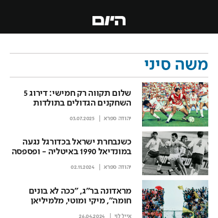
משה סיני
שלום תקווה רק חמישי: דירוג 5
השחקנים הגדולים בתולדות
הפועל תל אביב
יהודה ספרא
03.07.2025
כשנבחרת ישראל בכדורגל נגעה
במונדיאל 1990 באיטליה - ופספסה
יהודה ספרא
02.11.2024
מראדונה בר"ג, "ככה לא בונים
חומה", מיקי ומוטי, מלמיליאן
ואוחנה: היסטוריה ספורטיבית
אייל לוי
26.04.2024