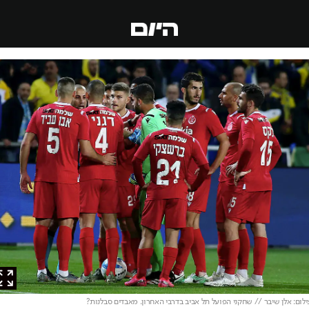
ם: אלן שיבר // שחקני הפועל תל אביב בדרבי האחרון. מאבדים סבלנות?