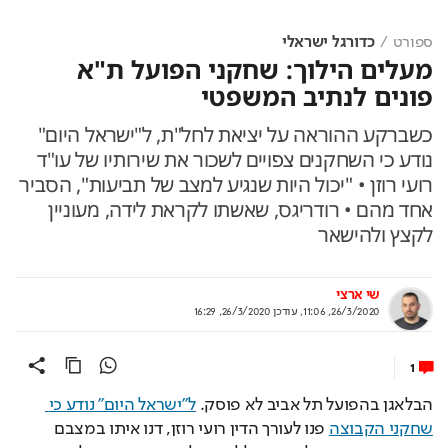
ספורט
כדורגל ישראלי
מעלים הילוך: שחקני הפועל ת"א
פונים לנתיב המשפטי
כשברקע ההוראה על יציאת לחל"ת, ל"ישראל היום"
נודע כי השחקנים צפויים לשכור את שירותיו של עו"ד
רועי רוזן • "יכול היות שנגיע למצב של תביעות", הסביר
אחד מהם • רודריגס, שאשתו לקראת לידה, מעוניין
לקצץ ולהישאר
שי ארצי
26/3/2020, 11:06
,
עודכן
26/3/2020, 16:29
1
הבלאגן בהפועל תל אביב לא פוסק. 
ל"ישראל היום" נודע כי 
שחקני הקבוצה
 פנו לעורך הדין רועי רוזן, דנו איתו במצבם 