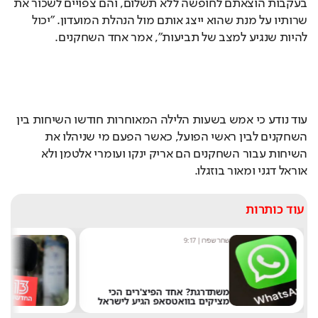
בעקבות הוצאתם לחופשה ללא תשלום, והם צפויים לשכור את 
שרותיו על מנת שהוא ייצג אותם מול הנהלת המועדון. "יכול 
להיות שנגיע למצב של תביעות", אמר אחד השחקנים. 
עוד נודע כי אמש בשעות הלילה המאוחרות חודשו השיחות בין 
השחקנים לבין ראשי הפועל, כאשר הפעם מי שניהלו את 
השיחות עבור השחקנים הם אריק ינקו ועומרי אלטמן ולא 
אוראל דגני ומאור בוזגלו. 
עוד כותרות
שחר שפירו
|
9:17
מערכ
משתדרגת? אחד הפיצ'רים הכי
מציקים בוואטסאפ הגיע לישראל
את 