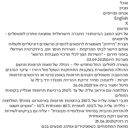
אוכל
מגזין
אנחנו מגייסים
English
X
מרשם
על רקע המצב הביטחוני: החברה הישראלית שמצאה פתרון למטופלים -
ולרופאים
חברת "היידוק" מאפשרת לרופאים להנפיק מרשמים דיגיטליים ולשלוח
אותם היישר לבתי המרקחת • השירות חוסך זמן, בירוקרטיה ואידאלי
בזמני חירום • "השירות הפך לכלי מרכזי מעבודת הרופא"
מערכת היום
02.09.2025
בשורה לחולים: החל מחודש יולי - הוזלה של מאות תרופות מרשם
ההוזלה מתאפשרת בעקבות התחזקות השקל מול היורו • עיקר הנהנים
מההטבה: מטופלים הקונים תרופות באופן פרטי או הרוכשים תרופות
יקרות • לדוגמה: מחיר זריקת ההרזיה מונג'רו יֵרד ב־75 ש'
מיטל יסעור בית-אור
26.06.2025
המלחמה עם איראן: עליה של עד 250% ברכישת תרופות אונליין בקופות
החולים
מכבי רשמה עליה של 250% בהזמנות תרופות באינטרנט במהלך המלחמה
• כללית: עליה של 100%, לאומית 80% ומאוחדת 50% • "אנשים חששו
להתרחק מהבית במיוחד אוכלוסייה מבוגרת" • עליה גם בביקוש לשירות
מרשם רוקח במאוחדת
רן רזניק
25.06.2025
מחאת המתמחים: כשמפקירים אותנו, פוגעים בכם