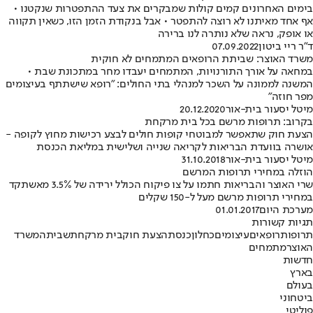
בימים האחרונים קמים קולות שמבקרים את צעד ההתפטרות שנקטנו •
אף אחד מאיתנו לא רוצה להתפטר • אבל בנקודת הזמן הזו, כשאין תקווה
או אופק, נראה שלא נותרה לנו ברירה
ד"ר ריי ביטון
07.09.2022
משרד האוצר: שביתת הרופאים המתמחים לא חוקית
במחאה על אורך התורנויות, המתמחים יעבדו מחר במתכונת שבת •
המשנה לממונה על השכר למנהלי בתי החולים: "רופא שישתתף בעיצומים
מפר חוזה"
מיטל יסעור בית-אור
20.12.2020
בקרוב: תרופות מרשם בכל בית מרקחת
הצעת חוק שתאפשר למבוטחי קופות חולים לבצע רכישות מחוץ לקופה -
אושרה בוועדת הבריאות לקריאה שנייה ושלישית במליאת הכנסת
מיטל יסעור בית-אור
31.10.2018
הוזלה במחירי תרופות המרשם
שרי האוצר והבריאות חתמו על צו פיקוח הכולל ירידה של 3.5% מאשתקד
במחירי תרופות מרשם מעל ל-150 שקלים
מערכת היום
01.01.2017
תגיות קשורות
תרופות
רופאים
עיצומים
כחלון
כנסת
הצעת חוק
בית מרקחת
שביתה
משרד
האוצר
מתמחים
חדשות
בארץ
בעולם
ביטחוני
פוליטי