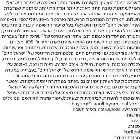
"ישראל היום" הוא גוף תקשורת שנוסד מתוך האמונה שהציבור הישראלי
ראוי לעיתונות טובה יותר, מאוזנת יותר ומדויקת יותר. עיתונות שמדברת
ולא צועקת. עיתונות אמינה, אובייקטיבית ועניינית. עיתונות אחרת וללא
תשלום. המהדורה המודפסת הראשונה פורסמה ב-30 ביולי 2007, וב-2010
הפך "ישראל היום" לעיתון הישראלי בעל שיעור החשיפה הגבוה ביותר בימי
חול. מו"ל העיתון היא ד"ר מרים אדלסון. העורך הראשי הוא עמר לחמנוביץ,
והעורך המייסד הוא עמוס רגב. אתרי האינטרנט של "ישראל היום" בעברית
ובאנגלית, כמו כן היישומונים (אפליקציות) לאנדרואיד ול-iOS, מציגים
חדשות מסביב לשעון, תוכן בלעדי, מבזקים ועדכונים, ניתוחים ופרשנויות,
וידיאו, פודקאסטים ושידורים חיים. פלטפורמות הדיגיטל של "ישראל היום"
כוללות ערוצי חדשות ודעות, תרבות ובידור, לייף סטייל, טכנולוגיה, ספורט,
כלכלה וצרכנות, בריאות, חיילים, אוכל, יהדות, תיירות ורכב. ב-2021 עלו
לאוויר האתר החדש והיישומון החדש של "ישראל היום" בעברית, במטרה
לספק לגולשים חוויה מהירה, עדכנית, בטוחה ונוחה. תכני המהדורה
המודפסת של העיתון זמינים גם באתר, במהדורה יומית מקוונת, ואפשר
לקבל אותם גם בניוזלטר. מועדון ההטבות הייחודי "הקליקה של ישראל
היום" מציע לגולשי האתר הנחות ומבצעים על מוצרים ושירותים. ישראל
היום פתוח להערות, לביקורת ולהצעות לשיפור מקהל הקוראים. פנו אלינו
במייל hayom@israelhayom.co.il.
יום רביעי, 13.5.2026
כ"ו באייר תשפ"ו
חדשות
דעות
ספורט
ForReal
תרבות ובידור