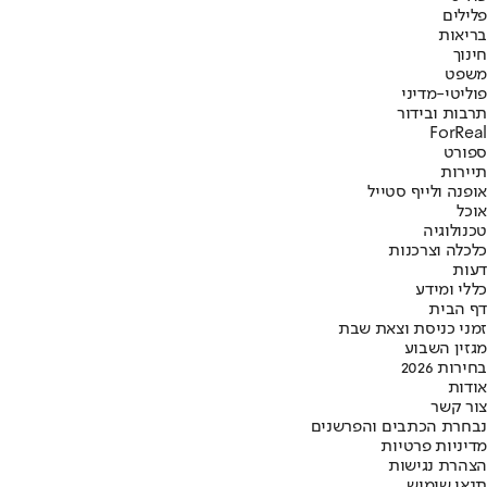
פלילים
בריאות
חינוך
משפט
פוליטי-מדיני
תרבות ובידור
ForReal
ספורט
תיירות
אופנה ולייף סטייל
אוכל
טכנולוגיה
כלכלה וצרכנות
דעות
כללי ומידע
דף הבית
זמני כניסת וצאת שבת
מגזין השבוע
בחירות 2026
אודות
צור קשר
נבחרת הכתבים והפרשנים
מדיניות פרטיות
הצהרת נגישות
תנאי שימוש