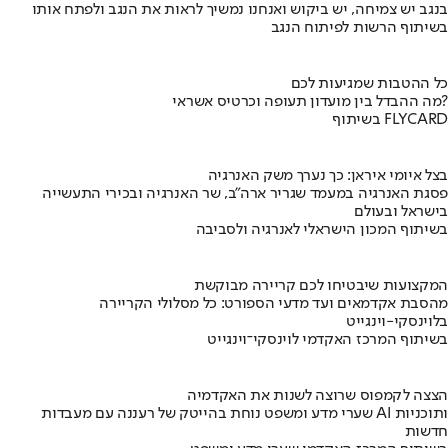
בנגב יש צמיחה, יש ביקוש ואנחנו נמשיך לראות את הנגב ולפתח אותו
בשיתוף הרשות לפיתוח הנגב
כל ההטבות שמגיעות לכם
מה ההבדל בין מועדון תעופה וכרטיס אשראי?
בשיתוף FLYCARD
בצל איומי איראן: כך נערך משק האנרגיה
פסגת האנרגיה במעמד שגריר ארה"ב, שר האנרגיה ובכירי התעשייה
בישראל ובעולם
בשיתוף המכון הישראלי לאנרגיה ולסביבה
המקצועות שיבטיחו לכם קריירה מבוקשת
מהסבת אקדמאים ועד מדעי הספורט: כל מסלולי הקריירה
בלוינסקי-וינגייט
בשיתוף המרכז האקדמי לוינסקי־וינגייט
הצצה לקמפוס שרוצה לשנות את האקדמיה
שערי מדע ומשפט נוחת בהייטק של רעננה עם מעבדות AI ותוכניות
חדשות