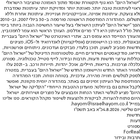
"ישראל היום" הוא גוף תקשורת שנוסד מתוך האמונה שהציבור הישראלי
ראוי לעיתונות טובה יותר, מאוזנת יותר ומדויקת יותר. עיתונות שמדברת
ולא צועקת. עיתונות אמינה, אובייקטיבית ועניינית. עיתונות אחרת וללא
תשלום. המהדורה המודפסת הראשונה פורסמה ב-30 ביולי 2007, וב-2010
הפך "ישראל היום" לעיתון הישראלי בעל שיעור החשיפה הגבוה ביותר בימי
חול. מו"ל העיתון היא ד"ר מרים אדלסון. העורך הראשי הוא עמר לחמנוביץ,
והעורך המייסד הוא עמוס רגב. אתרי האינטרנט של "ישראל היום" בעברית
ובאנגלית, כמו כן היישומונים (אפליקציות) לאנדרואיד ול-iOS, מציגים
חדשות מסביב לשעון, תוכן בלעדי, מבזקים ועדכונים, ניתוחים ופרשנויות,
וידיאו, פודקאסטים ושידורים חיים. פלטפורמות הדיגיטל של "ישראל היום"
כוללות ערוצי חדשות ודעות, תרבות ובידור, לייף סטייל, טכנולוגיה, ספורט,
כלכלה וצרכנות, בריאות, חיילים, אוכל, יהדות, תיירות ורכב. ב-2021 עלו
לאוויר האתר החדש והיישומון החדש של "ישראל היום" בעברית, במטרה
לספק לגולשים חוויה מהירה, עדכנית, בטוחה ונוחה. תכני המהדורה
המודפסת של העיתון זמינים גם באתר, במהדורה יומית מקוונת, ואפשר
לקבל אותם גם בניוזלטר. מועדון ההטבות הייחודי "הקליקה של ישראל
היום" מציע לגולשי האתר הנחות ומבצעים על מוצרים ושירותים. ישראל
היום פתוח להערות, לביקורת ולהצעות לשיפור מקהל הקוראים. פנו אלינו
במייל hayom@israelhayom.co.il.
יום שלישי, 4.8.2026
כ"א באב תשפ"ו
חדשות
דעות
ספורט
ForReal
תרבות ובידור