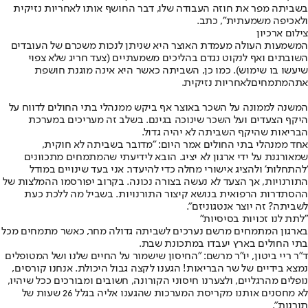
בשביתה מפר את חוזה העבודה שלו, דבר החושף אותו לאחריות נזיקית
ולאכיפה משמעתית", כתב.
צילום ארכיון
המשמעות העולה מעמדת האוצר היא שניתן לנכות משכרם של העובדים
השובתים ואף לנקוט נגדם בהליכים משמעתיים (צעד חריג שלא צפוי
שיעשו בו שימוש). כמו כן, השביתה כאשר היא אינה מוגנת חושפת
את
המתמחים
לאחריות נזיקית.
המשנה לממונה על השכר באוצר אף ביקש ממנהלי בתי החולים לדווח על
היקף הצעדים ועל השכר שינוכה בגינם. בשלב זה מעריכים במערכת
הבריאות שהיקף השביתה לא יהיה גדול.
אחד ממנהלי בתי החולים אמר היום: "מדובר בשביתה לא חוקית,
שמאורגנת על ידי ארגון לא יציג. הובא לידיעתי שהמתמחים מתכוונים
'להתחלות' ולהציג אישורי מחלה כדי להיעדר. אני בעד שינויים במודל
התורנויות, אך הצעד לא נעשה בצורה נכונה. בקרוב יפורסמו ההמלצות של
ההסתדרות הרפואית בנושא קיצור התורנויות. בשביל מה ללכת כעת
לשביתה? זה יוצר אנטגוניזם".
"לתת לנו זכויות בסיסיות"
בארגון המתמחים מרשם נערכים לשביתה גדולה מחר, כאשר מתמחים מכל
בתי החולים בארץ יעבדו במתכונת שבת.
ד"ר ריי ביטון, יו"ר מרשם: "החיסון שישמור על החיים שלנו ושל המטופלים
נמצא בידיים של שר הבריאות! הגענו לקצה גבול היכולת. אנחנו קורסים,
נופלים מהרגליים, ולצערנו חיסוני הקורונה, חשובים ומבורכים ככל שיהיו,
לא מחסנים אותנו מקריסת המערכות שהגענו אליה בגלל 26 שעות של
תורנות".