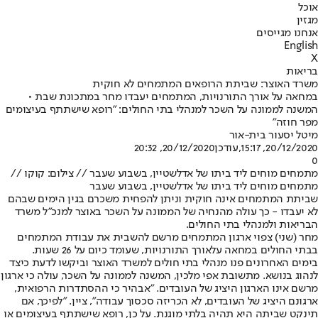
אוכל
מגזין
אנחנו מגייסים
English
X
בריאות
משרד האוצר: שביתת הרופאים המתמחים לא חוקית
במחאה על אורך התורנויות, המתמחים יעבדו מחר במתכונת שבת •
המשנה לממונה על השכר למנהלי בתי החולים: "רופא שישתתף בעיצומים
מפר חוזה"
מיטל יסעור בית-אור
20/12/2020, 15:17
,עודכן
20/12/2020, 20:32
0
מתמחים מוחים ליד ביתו של אדלשטיין, בשבוע שעבר // צילום: קוקו //
מתמחים מוחים ליד ביתו של אדלשטיין, בשבוע שעבר
שביתת המתמחים אינה חוקית וניתן להפחית משכרם בגין הימים שבהם
לא יעבדו - כך עולה מהנחיה של הממונה על השכר באוצר למנכ"ל משרד
הבריאות ולמנהלי בתי החולים.
מחר (שני) צפוי ארגון המתמחים מרשם להשבית את עבודת המתמחים
בבתי החולים במחאה על
אורך התורנויות
, שעומד כיום על 26 שעות.
בימים האחרונים פנו מנהלי בתי חולים למשרד האוצר וביקשו לדעת כיצד
לנהוג בנושא. מתשובת אפי מלכין, המשנה לממונה על השכר, עולה כי ארגון
מרשם אינו הארגון היציג של העובדים. "אבהיר כי ההסתדרות הרפואית,
ארגונם היציג של העובדים, לא הכריזה סכסוך עבודה", ציין. "לפיכך, אם
תינקט שביתה היא תהיה בלתי מוגנת. על כן, רופא שישתתף בעיצומים או