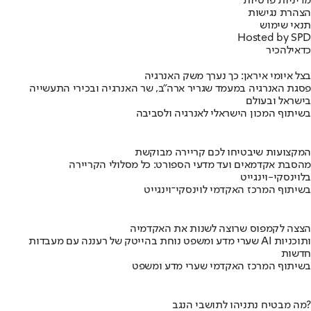
מדיניות פרטיות
הצהרת נגישות
תנאי שימוש
Hosted by SPD
כדאי
להכיר
בצל איומי איראן: כך נערך משק האנרגיה
פסגת האנרגיה במעמד שגריר ארה"ב, שר האנרגיה ובכירי התעשייה
בישראל ובעולם
בשיתוף המכון הישראלי לאנרגיה ולסביבה
המקצועות שיבטיחו לכם קריירה מבוקשת
מהסבת אקדמאים ועד מדעי הספורט: כל מסלולי הקריירה
בלוינסקי-וינגייט
בשיתוף המרכז האקדמי לוינסקי־וינגייט
הצצה לקמפוס שרוצה לשנות את האקדמיה
שערי מדע ומשפט נוחת בהייטק של רעננה עם מעבדות AI ותוכניות
חדשות
בשיתוף המרכז האקדמי שערי מדע ומשפט
מה מבטיח נתניהו לתושבי הנגב?