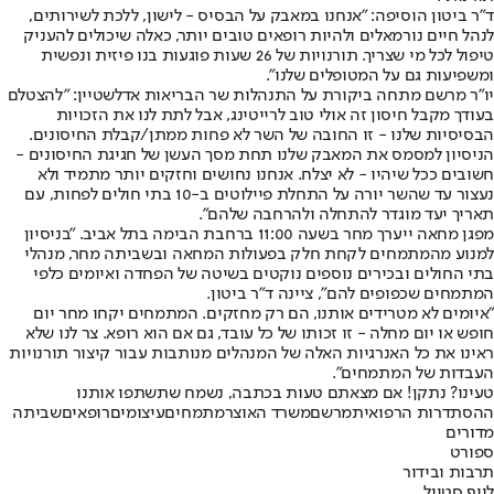
ד"ר ביטון הוסיפה: "אנחנו במאבק על הבסיס - לישון, ללכת לשירותים,
לנהל חיים נורמאלים ולהיות רופאים טובים יותר, כאלה שיכולים להעניק
טיפול לכל מי שצריך. תורנויות של 26 שעות פוגעות בנו פיזית ונפשית
ומשפיעות גם על המטופלים שלנו".
יו"ר מרשם מתחה ביקורת על התנהלות שר הבריאות אדלשטיין: "להצטלם
בעודך מקבל חיסון זה אולי טוב לרייטינג, אבל לתת לנו את הזכויות
הבסיסיות שלנו - זו החובה של השר לא פחות ממתן/קבלת החיסונים.
הניסיון למסמס את המאבק שלנו תחת מסך העשן של חגיגת החיסונים -
חשובים ככל שיהיו - לא יצלח. אנחנו נחושים וחזקים יותר מתמיד ולא
נעצור עד שהשר יורה על התחלת פיילוטים ב-10 בתי חולים לפחות, עם
תאריך יעד מוגדר להתחלה ולהרחבה שלהם".
מפגן מחאה ייערך מחר בשעה 11:00 ברחבת הבימה בתל אביב. "בניסיון
למנוע מהמתמחים לקחת חלק בפעולות המחאה ובשביתה מחר, מנהלי
בתי החולים ובכירים נוספים נוקטים בשיטה של הפחדה ואיומים כלפי
המתמחים שכפופים להם", ציינה ד"ר ביטון.
"איומים לא מטרידים אותנו, הם רק מחזקים. המתמחים יקחו מחר יום
חופש או יום מחלה - זו זכותו של כל עובד, גם אם הוא רופא. צר לנו שלא
ראינו את כל האנרגיות האלה של המנהלים מנותבות עבור קיצור תורנויות
העבדות של המתמחים".
טעינו? נתקן! אם מצאתם טעות בכתבה, נשמח שתשתפו אותנו
ההסתדרות הרפואית
מרשם
משרד האוצר
מתמחים
עיצומים
רופאים
שביתה
מדורים
ספורט
תרבות ובידור
לייף סטייל