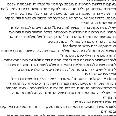
בעקבות דליפת הסרטונים ביבנה: כך תגנו על מצלמות האבטחה שלכם
מצלמות אבטחה הן כלי חיוני שעוזר לפקח אחר הנעשה בבית העסק ולייצר
הרתעה - אך הן טומנות בחובן גם סיכוני סייבר • על רקע השערורייה
ביבנה, בדקנו איך אפשר להימנע מפריצה למערכות האבטחה של עסקים
יוחאי שויגר
29.01.2025
יש לכם מצלמות בחדר הכושר (או בבית)? אתם חייבים לעשות את זה
הסרטונים המביכים ממצלמות האבטחה בחדר הכושר ביבנה שהופצו
בוואטסאפ הם תמרור אזהרה נגד "התקן ושכח" של מצלמות בבית או
במשרד. כך תימנעו מלהפוך לקרבנות הבאים
יאיר מור
,
מערכת feedy
29.01.2025
ראש מועצת מטולה כיבה את מצלמות האבטחה של היישוב; גורם ביטחוני:
"הוא מסכן את חיילי כיתת הכוננות"
לאחר שתושב המושבה חזר לביתו, החליט דוד אזולאי על כיבוי המצלמות •
למרות שפנה לצבא, החליטו המפקדים שלא לפעול נגד התושבים שבחרו
לחזור ליישוב • גורם ביטחוני: "כל זה על ריב אישי שלו עם תושב"
עידן אבני
15.10.2024
Airbnb בהחלטה דרמטית: "המטרה - ליצור כללים חדשים וברורים"
חברת השכרת הנכסים לטווח קצר הודיעה כי היא אוסרת על התקנת
מצלמות אבטחה פנימיות בדירות המוצגות בפלטפורמה • בעלי הנכסים
יידרשו ליידע את האורחים טרם ביצוע ההזמנה על מצלמות אבטחה
חיצוניות
דניאלה גינזבורג
12.03.2024
68% מהציבור חוששים מהצבת מצלמות מעקב ברחובות הערים, בפארקים
ובקניונים