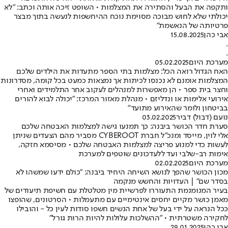
ותקפה את הבעל והסתירה את המצלמות • השופט זיכה אותה וכתב: "לא
יכולתי שלא לחוש מבוכה מסוימת נוכח ההיחשפות לנעשה בתוך מבצר
פרטיותה של הנאשמת"
אבי כהן
15.08.2025
.
.
מערכת היום
05.02.2025
האח הגדול רואה הכל: מצלמות בתי הספר מתעדות את הילדים שלכם
המצלמות אומנם לא נכנסו לכיתות אך נמצאות כמעט בכל קומה, מסדרונות
וחצר בית ספר • הן מאפשרות למנהלים לעקוב אחר התלמידים ואחרי
אירועי אלימות או ונדליזם • מנהלת מאזור המרכז: "יכולה לבוא להורים
בביטחון ולומר שהאירוע מתועד"
נועם (דבול) דביר
03.02.2025
סערת חדר הכושר ביבנה: כך תמנעו גישה למצלמות האבטחה שלכם
אלי לוין, מייסד ומנכ"ל חברת CYBEROOT מסביר מהם הצעדים שניתן
לעשות כדי למנוע פריצה למצלמות האבטחה שלכם • מסיסמא חזקה,
אימות רב-שלבי ועד ללעדכונים שוטפים למערכת
מערכת היום
02.02.2025
מכון הכושר שהפך לנושא השיחה היחיד ביבנה: "כולם ידעו שמשהו לא
בסדר שם" | העדויות והחשש מנקמה
בעיר המנומנמת התעוררו לפרשיית מין מטלטלת עם חשיפת תיעודים של
מאמן כושר מקיים יחסים אינטימיים עם מתעמלות • הסרטונים, שהופצו
ככל הנראה על ידי בעל של אחת הנשים חשפו סודות לעין כל - והובילו
לחקירה משטרתית • "ההשלכות עלולות להיות הרות גורל"
אבי כהן
29.01.2025