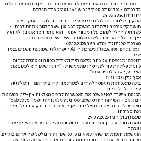
ברחובות • תושבים נראים רצים למרחבים מוגנים בזמן שרסיסים נופלים
בקרבתם • נפל אותר סמוך לכביש 444 וטופל בידי חבלנים
ירון דורון
24.03.2026
התקין מצלמות כדי לגלות מי פוגע לו ברכוש - וגילה דוב ענק | צפו
תושב קליפורניה גילה דוב במשקל רבע טון שעבר לגור מתחת לביתו •
כשהחיה החלה לנהום עליו מטווח אפס - הוא נותר חסר אונים: "לא היה
לאן לברוח" • הרשויות לא מטפלות בנושא בשל בחופשת חגים
מערכת טכנולוגיה ומדע היום
02.12.2025
"כמו עיניים שחושבות": מערכת ה-AI הישראלית שמונעת פשעים בזמן
אמת
"לומנה" מבוססת על בינה מלאכותית ולמידת מכונה ומסוגלת לזהות
כוונות פליליות עוד לפני שהן מתממשות • "החזון שלנו הוא למנוע את
האירוע, לא רק לתעד אותו"
אסף גולן
12.11.2025
בינה מלאכותית תאפשר להורים לצפות און-ליין בילדיהם - ויכולותיה
עולות על כל דמיון
הכנסת אישרה לפני כשנה את האפשרות להציב מצלמות און-ליין במעונות
יום וגנים • הפיתוח החדש שמבוסס בינה מלאכותית ושמו "babyeye",
מאפשר להורים לצפות במצלמות - אך לראות בבירור רק את הילד שלהם
ואת סביבתו
נועם (דבול) דביר
29.09.2025
תועדה מכה את בן זוגה, פוגעת ברכוש ומנסה להסתיר את הצילומים -
וזוכתה
הנאשמת והמתלונן, שהיו נשואים כ-30 שנה והורים לשלושה ילדים בוגרים,
חיו פרודים אך עדיין התגוררו תחת קורת גג אחת • האישה התפרצה