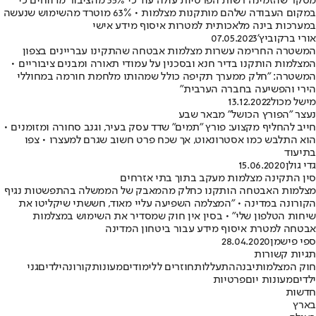
מסקר שהזמינה רשות הפרטיות עולה עוד כי 35% מהציבור מדווחים כי
במקום העבודה שלהם מותקנות מצלמות • 63% מוטרד מהשימוש שנעשה
במערכות בינה מלאכותית למטרות איסוף מידע אישי
אורי ברקוביץ'
07.05.2023
המשטרה החרימה עשרות מצלמות אבטחה שהתקינו עבריינים בצפון
המצלמות הותקנו בדיר חנא ובסכנין על עמודי תאורה ומבנים ציבוריים •
המשטרה: "חלק ממערך תקיפה כולל שמהותו מלחמת חורמה במחוללי
הירי והפשיעה בחברה הערבית"
מישל מכול
13.12.2022
נעצר "הפורץ הכושל" מבאר שבע
חייב להחליף מקצוע: פורץ "תמים" שדד עסק בעיר, וגנב סחורה ומזומנים •
הוא התלבש כמו אסטרונאוט, אך שכח פרט חשוב שגרם למעצרו • צפו
בתיעוד
גדי גולן
15.06.2020
סין התקינה מצלמות מעקב בתוך בתי אזרחים
מצלמות האבטחה הותקנו כחלק מהמאבק של הממשלה בהתפשטות נגיף
הקורונה במדינה • "המצלמה השפיעה עליי מאוד, חששתי שיקליטו את
שיחות הטלפון שלי" • בסין אין חוק שמסדיר את השימוש במצלמות
אבטחה למטרת איסוף מידע עבור ביטחון המדינה
ספי פישמן
28.04.2020
תגיות קשורות
חוק המצלמות
יבנה
התעללות
חוזרים ללימודים
מעונות
קורונה
ילדים
גני
ילדים
מעונות יום
פרטיות
חדשות
בארץ