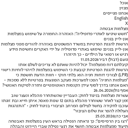
אוכל
מגזין
אנחנו מגייסים
English
X
מצלמות אבטחה
"חשש שיגיעו לאתרי פדופיליה": האזהרה החמורה על שימוש במצלמות
און-ליין בגנים
הרשות להגנת הפרטיות במשרד המשפטים באזהרה להורים מפני מצלמות
און-ליין בגנים: שימוש באתרי פדופיליה על ידי האקרים וחשיפת מידע
רגיש או רפואי על הילדים • כך תיזהרו
נועם (דבול) דביר
11.05.2026
קיבלתם דוח ממצלמה? יכול להיות שאתם לא צריכים לשלם אותו
הרשות להגנת הפרטיות קובעת כי השימוש במצלמות לזיהוי לוחיות רישוי
(LPR) לצורכי דוחות חניה הוא בלתי חוקי • חוות הדעת חושפת כי
"מצלמות החניה" הפכו למערכות מעקב הפוגעות בפרטיות ללא סמכות •
האם אנחנו בדרך לסוף עידן הקנסות האוטומטיים וחזרה לפיקוח האנושי?
אסף גולן
26.04.2026
עשרות מצלמות בניגוד לחוק: העבריין שהשתחרר מהכלא ונעצר שוב
זמן קצר לאחר ששוחרר מהכלא בתום 12 שנות מאסר, איתן חייא ובת זוגתו
עוכבו לחקירה בחשד לצילום המרחב הציבורי בניגוד לחוק • "התנהגות
העלולה להפר את שלום הציבור"
אבי כהן
25.03.2026
"רצו בין הרסיסים": כך נראתה הנפילה בראש העין במצלמות האבטחה
תיעוד ממצלמות אבטחה חושף את רגעי נפילת שברי היירוט והבהלה