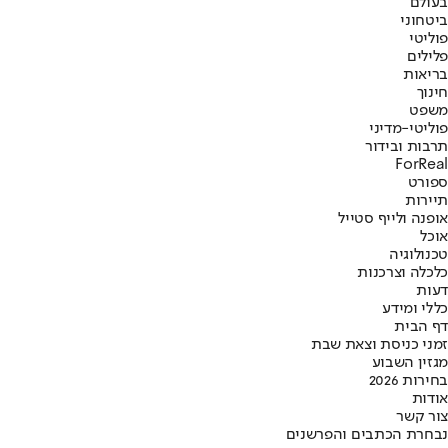
בעולם
ביטחוני
פוליטי
פלילים
בריאות
חינוך
משפט
פוליטי-מדיני
תרבות ובידור
ForReal
ספורט
תיירות
אופנה ולייף סטייל
אוכל
טכנולוגיה
כלכלה וצרכנות
דעות
כללי ומידע
דף הבית
זמני כניסת וצאת שבת
מגזין השבוע
בחירות 2026
אודות
צור קשר
נבחרת הכתבים והפרשנים