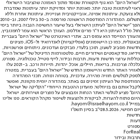
"ישראל היום" הוא גוף תקשורת שנוסד מתוך האמונה שהציבור הישראלי
ראוי לעיתונות טובה יותר, מאוזנת יותר ומדויקת יותר. עיתונות שמדברת
ולא צועקת. עיתונות אמינה, אובייקטיבית ועניינית. עיתונות אחרת וללא
תשלום. המהדורה המודפסת הראשונה פורסמה ב-30 ביולי 2007, וב-2010
הפך "ישראל היום" לעיתון הישראלי בעל שיעור החשיפה הגבוה ביותר בימי
חול. מו"ל העיתון היא ד"ר מרים אדלסון. העורך הראשי הוא עמר לחמנוביץ,
והעורך המייסד הוא עמוס רגב. אתרי האינטרנט של "ישראל היום" בעברית
ובאנגלית, כמו כן היישומונים (אפליקציות) לאנדרואיד ול-iOS, מציגים
חדשות מסביב לשעון, תוכן בלעדי, מבזקים ועדכונים, ניתוחים ופרשנויות,
וידיאו, פודקאסטים ושידורים חיים. פלטפורמות הדיגיטל של "ישראל היום"
כוללות ערוצי חדשות ודעות, תרבות ובידור, לייף סטייל, טכנולוגיה, ספורט,
כלכלה וצרכנות, בריאות, חיילים, אוכל, יהדות, תיירות ורכב. ב-2021 עלו
לאוויר האתר החדש והיישומון החדש של "ישראל היום" בעברית, במטרה
לספק לגולשים חוויה מהירה, עדכנית, בטוחה ונוחה. תכני המהדורה
המודפסת של העיתון זמינים גם באתר, במהדורה יומית מקוונת, ואפשר
לקבל אותם גם בניוזלטר. מועדון ההטבות הייחודי "הקליקה של ישראל
היום" מציע לגולשי האתר הנחות ומבצעים על מוצרים ושירותים. ישראל
היום פתוח להערות, לביקורת ולהצעות לשיפור מקהל הקוראים. פנו אלינו
במייל hayom@israelhayom.co.il.
יום חמישי, 28.5.2026
י"ב בסיון תשפ"ו
חדשות
דעות
ספורט
ForReal
תרבות ובידור