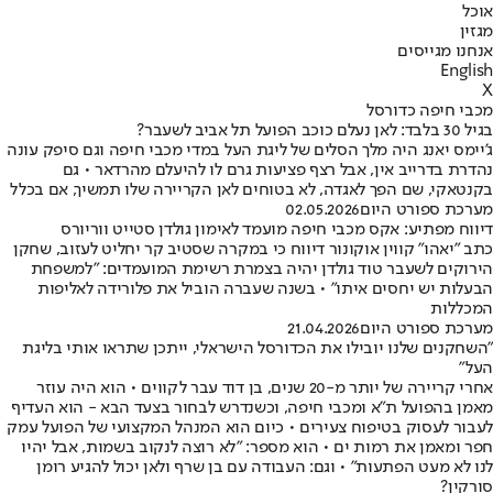
אוכל
מגזין
אנחנו מגייסים
English
X
מכבי חיפה כדורסל
בגיל 30 בלבד: לאן נעלם כוכב הפועל תל אביב לשעבר?
ג'יימס יאנג היה מלך הסלים של ליגת העל במדי מכבי חיפה וגם סיפק עונה
נהדרת בדרייב אין, אבל רצף פציעות גרם לו להיעלם מהרדאר • גם
בקנטאקי, שם הפך לאגדה, לא בטוחים לאן הקריירה שלו תמשיך, אם בכלל
מערכת ספורט היום
02.05.2026
דיווח מפתיע: אקס מכבי חיפה מועמד לאימון גולדן סטייט ווריורס
כתב "יאהו" קווין אוקונור דיווח כי במקרה שסטיב קר יחליט לעזוב, שחקן
הירוקים לשעבר טוד גולדן יהיה בצמרת רשימת המועמדים: "למשפחת
הבעלות יש יחסים איתו" • בשנה שעברה הוביל את פלורידה לאליפות
המכללות
מערכת ספורט היום
21.04.2026
"השחקנים שלנו יובילו את הכדורסל הישראלי, ייתכן שתראו אותי בליגת
העל"
אחרי קריירה של יותר מ-20 שנים, בן דוד עבר לקווים • הוא היה עוזר
מאמן בהפועל ת"א ומכבי חיפה, וכשנדרש לבחור בצעד הבא - הוא העדיף
לעבור לעסוק בטיפוח צעירים • כיום הוא המנהל המקצועי של הפועל עמק
חפר ומאמן את רמות ים • הוא מספר: "לא רוצה לנקוב בשמות, אבל יהיו
לנו לא מעט הפתעות" • וגם: העבודה עם בן שרף ולאן יכול להגיע רומן
סורקין?