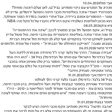
אבי סגל
10.04.2026
מנהיג על המגרש עם כינוי מפתיע: בגיל 42, לאן נעלם דונטה סמית'?
הפורוורד האגדי שזכה באליפויות מכבי חיפה והפועל ירושלים, עדיין לא
עוצר • המספרים אמנם בירידה, אבל אחרי הופעה בסדרת הגמר אשתקד,
הוא מכוון לאליפות כשלצידו אקס היורוליג וחברו של גל מקל מה-NBA
גיא צוק
08.03.2026
בגיל 41, אקס הפועל תל אביב ממשיך לככב: "שינה את ההיסטוריה"
13 שנה אחרי שזכה באליפות היסטורית עם מכבי חיפה, פול סטול עדיין
נחשב לשחקן מרכזי במקסיקו ואף קלע 25 נקודות מול ארצות הברית
בשבוע שעבר: "האייקון המוחלט של הנבחרת" • סיפורו של אגדת הלוחמים
דרור פישר
06.03.2026
"אבידה עצומה": הדרך של גלעד קרני ז"ל מיחידה מובחרת לליגת העל
אבל בכדורסל הישראלי עם מותו של הכדורסלן בגיל 38 • "הוא היה אחד
השחקנים המיוחדים והאיכותיים", מספר ברק פלג שאימן אותו במכבי
רעננה • מנכ"ל הקבוצה ערן טסל: "דמות שאהובה על כולם עם אופי שקט,
בחור אופטימי, מצחיק וחיובי"
נדב דימנד
,
אבי סגל
31.01.2026
בגיל 38 בלבד: כדורסלן העבר גלעד קרני הלך לעולמו
הפורוורד ששיחק במספר קבוצות בליגת העל והלאומית, בהן מכבי חיפה,
נפטר בטרם עת • הגיע עם מכבי אשדוד לגמר הפלייאוף ב-2012 • היו"ר
מתקופתו במכבי רעננה ספד: "איש מקסים ואדם איכותי, היה שותף לעונה
מיוחדת"
תומר גבעתי
31.01.2026
"אהבה חדשה" בחיזוק מפתיע: אקס מכבי חיפה הגיע לבקר
אז לא, אומנם זה לא כמשתתף מן המניין אלא רק על מנת לבקר את חברו