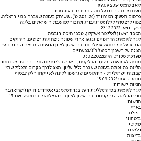
ליאב נחמני
09.09.2024
נועם ויינברג חתם על חוזה מבחנים באוסטריה
פרסום ראשון: הפורוורד (24, 2.01 מ'), ששיחק בעונה שעברה בבני הרצליה,
צפוי להצטרף לקלוסטרנויבורג ולחבור למושבת הישראלים בליגה
יעקב מאיר
22.12.2022
הפסד ראשון לאליצור אשקלון, מכבי חיפה הובסה
ליגה לאומית: הדרומיים נכנעו אחרי שמונה ניצחונות רצופים, הירוקים
הובסו על ידי הפועל עפולה ומכבי ראשון לציון המשיכה בריצה הנהדרת עם
הצגה על חשבון הפועל ר"ג/גבעתיים
מערכת ספורט היום
06.12.2022
נתניה לא תשחק בליגה הבלקנית; באר שבע/דימונה ומכבי חיפה ישתתפו
הליגה בה זכתה בעונה שעברה גליל עליון, תצא לדרך בקרוב ותכלול שתי
קבוצות ישראליות • היהלומים שנרשמו לליגה לא ייקחו חלק לבסוף
תומר גבעתי
13.09.2022
תגיות קשורות
ליגה לאומית בכדורסל
ליגת העל בכדורסל
מכבי אשדוד
עידו קוז'יקרו
אהבה
חדשה
הליגה הבלקנית
מכבי ראשון לציון
בני הרצליה
מכבי חיפה
רשת 13
חדשות
בארץ
בעולם
ביטחוני
פוליטי
פלילים
בריאות