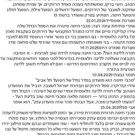
הטוב, רועי ברקו, שמשתתף בעונה כאחד הרווקים, אך עמית שמחון,
שחקנה לשעבר של הירוקים, הפועל ירושלים, הפועל אילת, הפועל חולון
והפועל חיפה, הפתיע בפרק ששודר ברשת 13
מערכת אופסייד
22.01.2026
אחרי פתיחת עונה רעה: מכבי חיפה פיטרה את הסמל הגדול שלה
עידו קוז'יקרו סיים את דרכו כמנהל המקצועי של הירוקים בעקבות מאזן
7:0 בליגה הלאומית • גם המאמן בני כץ פוטר אחרי ההפסד 85:70 למכבי
פתח תקווה • בני משפחתו התעמתו עם אוהד שהניף שלט מחאה נגדו
מערכת ספורט היום
19.11.2025
חזרה לליגת העל? מכבי חיפה עשויה לרדת שוב לארצית - זו הסיבה
הקבוצה שעלתה לליגה הלאומית בכדורסל לפני מספר חודשים מתקשה עד
כה לגייס את תקציב המינימום הדרוש - ואם לא תצליח תשוב לליגה
הארצית בחזרה
תומר גבעתי
10.08.2025
"מכבי חיפה הוא מועדון בסדר גודל של הפועל תל אביב"
עידו קוז׳יקרו, סמל הירוקים ונבחרת ישראל לשעבר, הוביל את המועדון
האהוב עליו חזרה לליגה הלאומית אחרי שנים של דעיכה • הקהל חזר
בהמוניו, החזון ברור — רוממה מלאה ומכבי חיפה שוב בליגת העל •
"הגעתי למועדון מוכה, אבל הבנתי מהר שזה מועדון ענק", הוא אומר
אבי סגל
23.06.2025
מכבי חיפה תרוויח ממכירת פיירו, אך הזמן למציאת מחליף משחק לרעתה
הירוקים יכניסו סכום עתק ממכירתו הצפויה של החלוץ, אך כעת נותרו
להם עשרה ימים בלבד להחליף ראוי • שני מועמדים ובהם אקס מילאן ירדו
מהפרק, וברק בכר במרוץ נגד השעון כדי שלא כל המעמסה תיפול על גבו
של דין דוד • תמונת מצב לקראת ימים מתוחים בכרמל