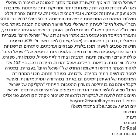
"ישראל היום" הוא גוף תקשורת שנוסד מתוך האמונה שהציבור הישראלי
ראוי לעיתונות טובה יותר, מאוזנת יותר ומדויקת יותר. עיתונות שמדברת
ולא צועקת. עיתונות אמינה, אובייקטיבית ועניינית. עיתונות אחרת וללא
תשלום. המהדורה המודפסת הראשונה פורסמה ב-30 ביולי 2007, וב-2010
הפך "ישראל היום" לעיתון הישראלי בעל שיעור החשיפה הגבוה ביותר בימי
חול. מו"ל העיתון היא ד"ר מרים אדלסון. העורך הראשי הוא עמר לחמנוביץ,
והעורך המייסד הוא עמוס רגב. אתרי האינטרנט של "ישראל היום" בעברית
ובאנגלית, כמו כן היישומונים (אפליקציות) לאנדרואיד ול-iOS, מציגים
חדשות מסביב לשעון, תוכן בלעדי, מבזקים ועדכונים, ניתוחים ופרשנויות,
וידיאו, פודקאסטים ושידורים חיים. פלטפורמות הדיגיטל של "ישראל היום"
כוללות ערוצי חדשות ודעות, תרבות ובידור, לייף סטייל, טכנולוגיה, ספורט,
כלכלה וצרכנות, בריאות, חיילים, אוכל, יהדות, תיירות ורכב. ב-2021 עלו
לאוויר האתר החדש והיישומון החדש של "ישראל היום" בעברית, במטרה
לספק לגולשים חוויה מהירה, עדכנית, בטוחה ונוחה. תכני המהדורה
המודפסת של העיתון זמינים גם באתר, במהדורה יומית מקוונת, ואפשר
לקבל אותם גם בניוזלטר. מועדון ההטבות הייחודי "הקליקה של ישראל
היום" מציע לגולשי האתר הנחות ומבצעים על מוצרים ושירותים. ישראל
היום פתוח להערות, לביקורת ולהצעות לשיפור מקהל הקוראים. פנו אלינו
במייל hayom@israelhayom.co.il.
יום רביעי, 8.7.2026
כ"ג בתמוז תשפ"ו
חדשות
דעות
ספורט
ForReal
תרבות ובידור