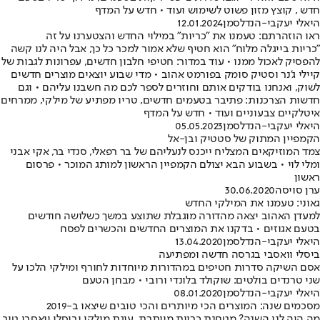
חדש , קוצץ מזון פשוט לשימוש ועוד • חדש על המדף
היאלי יעקבי-הנדלסמן
12.01.2024
ראו הוזהרתם: טעמנו את "כריות" במילוי החדש והצטערנו על זה
"כריות בייגלה מלוח" הוא חטיף שלא אמור למכר כל כך, אבל היה לנו קשה
להפסיק לאכול ממנו • עוד במדור: חטיפי חלבון חדשים, עפרונות לגבות של
קיילי ג'נר וסטיק סומק בפורמט אהוב • מדי שבוע יוצאים מוצרים חדשים
לשוק, ואנחנו בודקים אותם וחוזרים לספר לכם מה חשבנו עליהם • וגם
חדשות הצרכנות: פתיבר בטעמים חדשים, טריו מפתיע של מילקי, ממרחים
איטלקיים צבעוניים ועוד • חדש על המדף
היאלי יעקבי-הנדלסמן
05.05.2023
הקמפיין המתוק של סטטיק ובן-אל
צמד המוזיקאים המצליח ייכנס לנעליהם של בר רפאלי, סנדי בר, אקי אבני
ומלי לוי • בשבוע הבא יצולם הקמפיין הראשון למותג המוכר • פרסום
ראשון
ערן סויסה
30.06.2020
גאוני: טעמנו את המילקי החדש
למעדן האהוב יצאה מהדורה מוגבלת שתוצע במשך כשלושה חודשים
בטעם אגוזים • בדקנו את המוצרים החדשים והכשרים לפסח
היאלי יעקבי-הנדלסמן
13.04.2020
ביסלי וואסבי בגרסה חדשה ומפתיעה
אסם השיקה סדרות חטיפים במהדורות מיוחדות לחורף ומילקי הלכו על
שני טרנדים בולטים: שוקולד בלונדי ורובי • מבחן הטעם
היאלי יעקבי-הנדלסמן
08.01.2020
מסכמים שנה: המוצרים הכי מיותרים והכי טובים שיצאו ב-2019
מה היה לנו השנה? מטחנת כריות מיותרת, עוגת מילקי וביסלי וואסבי טוב