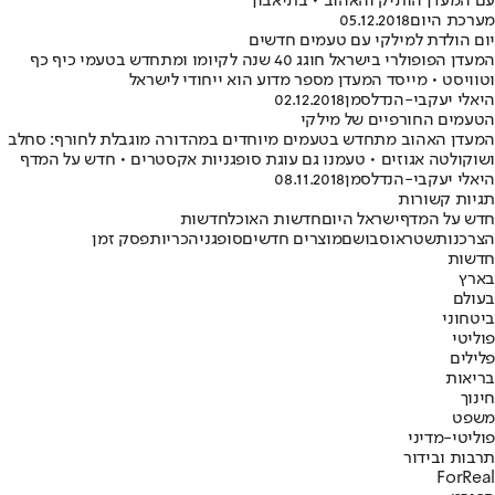
עם המעדן הותיק והאהוב • בתיאבון
מערכת היום
05.12.2018
יום הולדת למילקי עם טעמים חדשים
המעדן הפופולרי בישראל חוגג 40 שנה לקיומו ומתחדש בטעמי כיף כף
וטוויסט • מייסד המעדן מספר מדוע הוא ייחודי לישראל
היאלי יעקבי-הנדלסמן
02.12.2018
הטעמים החורפיים של מילקי
המעדן האהוב מתחדש בטעמים מיוחדים במהדורה מוגבלת לחורף: סחלב
ושוקולטה אגוזים • טעמנו גם עוגת סופגניות אקסטרים • חדש על המדף
היאלי יעקבי-הנדלסמן
08.11.2018
תגיות קשורות
חדש על המדף
ישראל היום
חדשות האוכל
חדשות
הצרכנות
שטראוס
בושם
מוצרים חדשים
סופגניה
כריות
פסק זמן
חדשות
בארץ
בעולם
ביטחוני
פוליטי
פלילים
בריאות
חינוך
משפט
פוליטי-מדיני
תרבות ובידור
ForReal