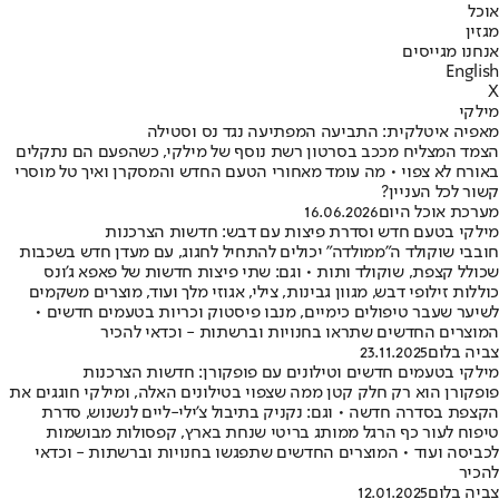
אוכל
מגזין
אנחנו מגייסים
English
X
מילקי
מאפיה איטלקית: התביעה המפתיעה נגד נס וסטילה
הצמד המצליח מככב בסרטון רשת נוסף של מילקי, כשהפעם הם נתקלים
באורח לא צפוי • מה עומד מאחורי הטעם החדש והמסקרן ואיך טל מוסרי
קשור לכל העניין?
מערכת אוכל היום
16.06.2026
מילקי בטעם חדש וסדרת פיצות עם דבש: חדשות הצרכנות
חובבי שוקולד ה"ממולדה" יכולים להתחיל לחגוג, עם מעדן חדש בשכבות
שכולל קצפת, שוקולד ותות • וגם: שתי פיצות חדשות של פאפא ג'ונס
כוללות זילופי דבש, מגוון גבינות, צילי, אגוזי מלך ועוד, מוצרים משקמים
לשיער שעבר טיפולים כימיים, מנבו פיסטוק וכריות בטעמים חדשים •
המוצרים החדשים שתראו בחנויות וברשתות - וכדאי להכיר
צביה בלום
23.11.2025
מילקי בטעמים חדשים וטילונים עם פופקורן: חדשות הצרכנות
פופקורן הוא רק חלק קטן ממה שצפוי בטילונים האלה, ומילקי חוגגים את
הקצפת בסדרה חדשה • וגם: נקניק בתיבול צ'ילי-ליים לנשנוש, סדרת
טיפוח לעור כף הרגל ממותג בריטי שנחת בארץ, קפסולות מבושמות
לכביסה ועוד • המוצרים החדשים שתפגשו בחנויות וברשתות - וכדאי
להכיר
צביה בלום
12.01.2025