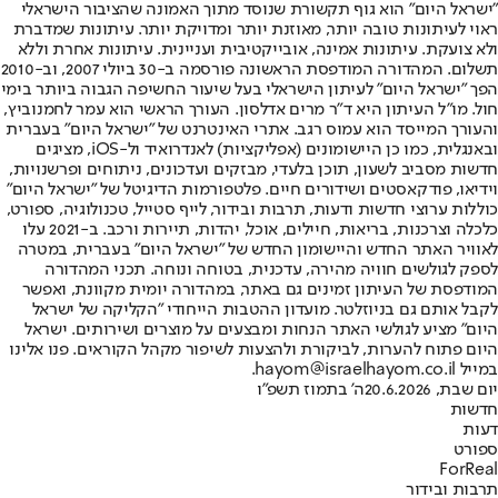
"ישראל היום" הוא גוף תקשורת שנוסד מתוך האמונה שהציבור הישראלי
ראוי לעיתונות טובה יותר, מאוזנת יותר ומדויקת יותר. עיתונות שמדברת
ולא צועקת. עיתונות אמינה, אובייקטיבית ועניינית. עיתונות אחרת וללא
תשלום. המהדורה המודפסת הראשונה פורסמה ב-30 ביולי 2007, וב-2010
הפך "ישראל היום" לעיתון הישראלי בעל שיעור החשיפה הגבוה ביותר בימי
חול. מו"ל העיתון היא ד"ר מרים אדלסון. העורך הראשי הוא עמר לחמנוביץ,
והעורך המייסד הוא עמוס רגב. אתרי האינטרנט של "ישראל היום" בעברית
ובאנגלית, כמו כן היישומונים (אפליקציות) לאנדרואיד ול-iOS, מציגים
חדשות מסביב לשעון, תוכן בלעדי, מבזקים ועדכונים, ניתוחים ופרשנויות,
וידיאו, פודקאסטים ושידורים חיים. פלטפורמות הדיגיטל של "ישראל היום"
כוללות ערוצי חדשות ודעות, תרבות ובידור, לייף סטייל, טכנולוגיה, ספורט,
כלכלה וצרכנות, בריאות, חיילים, אוכל, יהדות, תיירות ורכב. ב-2021 עלו
לאוויר האתר החדש והיישומון החדש של "ישראל היום" בעברית, במטרה
לספק לגולשים חוויה מהירה, עדכנית, בטוחה ונוחה. תכני המהדורה
המודפסת של העיתון זמינים גם באתר, במהדורה יומית מקוונת, ואפשר
לקבל אותם גם בניוזלטר. מועדון ההטבות הייחודי "הקליקה של ישראל
היום" מציע לגולשי האתר הנחות ומבצעים על מוצרים ושירותים. ישראל
היום פתוח להערות, לביקורת ולהצעות לשיפור מקהל הקוראים. פנו אלינו
במייל hayom@israelhayom.co.il.
יום שבת, 20.6.2026
ה' בתמוז תשפ"ו
חדשות
דעות
ספורט
ForReal
תרבות ובידור