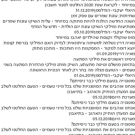
במיוחד • לקראת שנת 2020 החלטנו לסגור חשבון
היאלי יעקבי-הנדלסמן
31.12.2019
שחיתות: עוגת שמרים עם פסק זמן
השנה החדשה הולכת להיות מתוקה במיוחד • עלית השיקו עוגות שמרים
מפתיעות ומילקי השיקו עוגת יום הולדת • חדש על המדף
היאלי יעקבי-הנדלסמן
03.10.2019
מוס שוקולד וקצפת שהילדים יאהבו במיוחד
מאיה דרין נשלחה למשימה עיתונאית: לבדוק האם המילקי בגרסת קצפת
יוצא דומה למקור • המסקנות היו חותכות • מתכון מתוק
מאיה דרין
01.09.2019
ניסינו ראשונים את מילקי הפתעה
בתזמון מושלם וטיפה מתעתע, השיק מותג מילקי מהדורת הפתעה בשני
טעמים • הטועם מגלה מה בחר רק לאחר הכפית הראשונה
היאלי יעקבי-הנדלסמן
01.04.2019
סופגנייה בטעם מילקי כבר ניסיתם?
אנחנו אוהבים את הסופגניות שלנו בכל מיני טעמים • הפעם החלטנו לשלב
עם המעדן הוותיק והאהוב • בתיאבון
מערכת היום
05.12.2018
סופגניה בטעם מילקי כבר ניסיתם?
אנחנו אוהבים את הסופגניות שלנו בכל מיני טעמים • הפעם החלטנו לשלב
עם המעדן הותיק והאהוב • בתיאבון
מערכת היום
05.12.2018
סופגניה בטעם מילקי כבר ניסיתם?
אנחנו אוהבים את הסופגניות שלנו בכל מיני טעמים • הפעם החלטנו לשלב