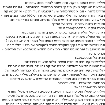
מילקי חדש בטעם בזוקה, והוא שונה לגמרי ממה שדמיינו
שטראוס משיקים מעדן מילקי בטעם המסטיק המפורסם - ואנחנו טעמנו
וחזרנו לדווח • וגם: מכשיר מסיר שיער שמבטיח עור חלק - ומהר, משקה
הצ'אי הוורוד שהפך לוויראלי, שואב שוטף שמזהה כ-100 סוגי חפצים ועוד •
מדי שבוע נוחתים מוצרים חדשים על המדפים, ואנחנו בודקים אותם
וחוזרים לדווח עליהם • חדש על המדף
היאלי יעקבי-הנדלסמן
29.11.2024
המילקי של הגלידה ובמבה במילוי מסקרן: חדשות הצרכנות
שיתוף פעולה מעניין יצר מילקי בטעם הגלידה של גולדה, וגלידה בטעם
מילקי • במבה מגיעה עם מילוי חדש בטעם ופל בלגי - מה חשבנו עליו? •
וגם: גלידות חדשות לקיץ, שוקולד מיוחד להקפאה עם מילוי נוזלי, קרם
פנים שמגן על עור מיובש ועוד • המוצרים החדשים שתפגשו על המדפים -
וכדאי להכיר
צביה בלום
14.07.2024
קולקציית קינוחים מיוחדת ופיצה-סלט: חדשות הצרכנות
שני טעמים חדשים לפודינג: במבה מתוקה ובייגלה, שעליהם מבוססת
קולקציית קינוחים עם מאפים מתוקים, ומוצר שעלה כבדיחה לעמוד של
פיצה האט והפך למציאות • וגם: טילון עם קרם בייגלה, מילקי בטעם חדש,
בושם לגבר מסדרת בוס ועוד • המוצרים החדשים שתראו על מדפים
החנויות והרשתות - וכדאי להכיר
צביה בלום
26.05.2024
מילקי מרשמלו וחטיפי חלבון חדשים: הטעמים המסקרנים של החורף
פאי קינמון, קרמל מלוח וקרם עוגיות הם רק חלק מהטעמים של חטיפי
החלבון שנחתו בשוק הישראלי - האם סוף סוף מצאנו כאלה שהם טעימים
וללא טעם לוואי? • וגם: סדרת צ'יפס ירקות בטעמים, מילקי טריו בטעם