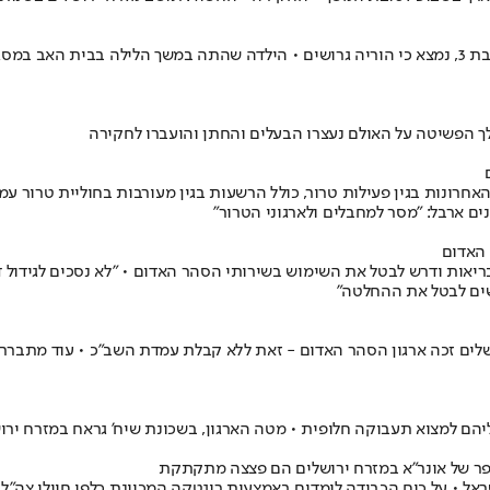
עם פתיחת חקירת האירוע בצור באהר שבמזרח ירושלים, שם נרצחה ילדה בת 3, נמצא כי הוריה גרושים • היל
לך הפשיטה על האולם נעצרו הבעלים והחתן והועברו לחקירה
עבידאת, כיום במעצר מנהלי, נעצר שבע פעמים ב-25 השנים האחרונות בגין פעילות טרור, כולל הרשעות ב
ים ארבל: "מסר למחבלים ולארגוני הטרור"
 האדום
אות ודרש לבטל את השימוש בשירותי הסהר האדום • "לא נסכים לגידול דור
רשים לבטל את ההחלטה"
ים זכה ארגון הסהר האדום - זאת ללא קבלת עמדת השב"כ • עוד מתברר 
 עליהם למצוא תעבוקה חלופית • מטה הארגון, בשכונת שיח' גראח במזרח
פר של אונר"א במזרח ירושלים הם פצצה מתקתקת
ל • על כוח הכבידה לומדים באמצעות רוגטקה המכוונת כלפי חיילי צה"ל •