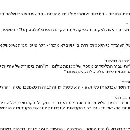
נות בחירום • התכנים יאושרו מול ועדי ההורים • החשש העיקרי שלהם הו
”
רט "פלסטין 36" • במשטרה טוענים: המידע הצביע על תמיכה וקידום מטרות טרור במסגרת האירוע
עובדה כי היא מתגוררת ב"יישוב לא מוכר" • רלף פייס, סגן הנשיא של אחד
יות עבור התלמידים מספק של מכונות צילום • דו”חות ביקורת של עיריית 
יים, אין פינה שלא עולה ממנה צחנה״
מרדף
 בבירה?
ל מקרון הכריז ביום חמישי האחרון ברשת "X" כי מדינתו תכיר במדינה פלשתינית בספטמבר הקרוב • במק
ות הישראליות • על רקע הקריאות הגוברות לסגור את הקונסוליה הירוש
ך • החקירה • החשוד: תושב מזרח ירושלים בשנות ה-30 לחייו, שנעצר בחשד שרצח את בתו בפ