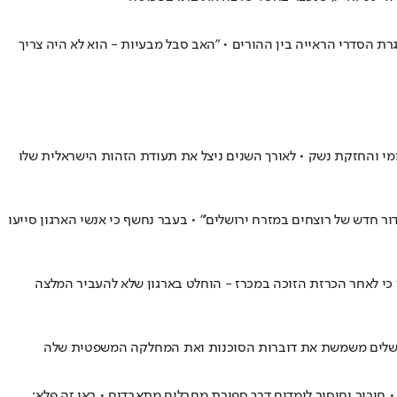
דה שהתה במשך הלילה בבית האב במסגרת הסדרי הראייה בין ההורים • "האב סבל מבעיות - הוא לא היה צריך
גין מעורבות בחוליית טרור עממי והחזקת נשק • לאורך השנים ניצל את תעודת הזהות הישראלית שלו
 חדש של רוצחים במזרח ירושלים'" • בעבר נחשף כי אנשי הארגון סייעו
כי לאחר הכרזת הזוכה במכרז - הוחלט בארגון שלא להעביר המלצה
 ירושלים משמשת את דוברות הסוכנות ואת המחלקה המשפטית שלה
 חיבור וחיסור לומדים דרך ספירת מחבלים מתאבדים • ראו זה פלא: