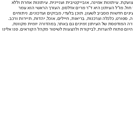
ועקת. עיתונות אמינה, אובייקטיבית ועניינית. עיתונות אחרת וללא
עור החשיפה הגבוה ביותר בימי חול. מו"ל העיתון היא ד"ר מרים אדלסון. העורך הראשי הוא עמר
 והעורך המייסד הוא עמוס רגב. אתרי האינטרנט של "ישראל היום" בעברית ובאנגלית, כמו כן היישומונים (אפליקציות) לאנדרואיד ול-iOS, מציגים חדשות מסביב לשעון, תוכן בלעדי, מבזקים ועדכונים, ניתוחים
, ספורט, כלכלה וצרכנות, בריאות, חיילים, אוכל, יהדות, תיירות ורכב.
דורה המודפסת של העיתון זמינים גם באתר, במהדורה יומית מקוונת,
היום פתוח להערות, לביקורת ולהצעות לשיפור מקהל הקוראים. פנו אלינו