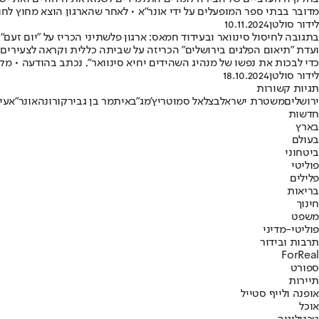
מדובר בבתי ספר המופעלים על ידי אונר"א • לאחר שהארגון הוצא מחוץ לח
לידור סולטן
10.11.2024
בתגובה לחיסול סינוואר ובעידוד חמאס: ארגון פלשתיני הכריז על "יום זעם"
ועדת "תיאום הפלגים בירושלים" הכריזה על שביתה כללית וקראה לצעירים
כדי לבכות את נפשו של מנהיג השהידים יחיא סינוואר", נכתב בהודעה • מק
לידור סולטן
18.10.2024
תגיות קשורות
ירושלים
משטרת ישראל
בצלאל סמוטריץ'
מג"ב
איתמר בן גביר
קורונה
אונר"א
עי
חדשות
בארץ
בעולם
ביטחוני
פוליטי
פלילים
בריאות
חינוך
משפט
פוליטי-מדיני
תרבות ובידור
ForReal
ספורט
תיירות
אופנה ולייף סטייל
אוכל