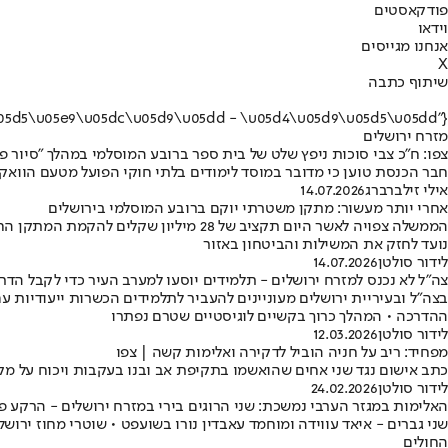
פודקאסטים
וידאו
אנחנו מגייסים
X
שיתוף כתבה
{"name":"\u05de\u05d6\u05e8\u05d7 \u05d9\u05e8\u05d5\u05e9\u05dc\u05d9\u05dd - \u05d4\u05d9\u05d5\u05dd"}
מזרח ירושלים
צפו: ח"כ צבי סוכות ניפץ שלט של בית ספר ברובע המוסלמי במהלך "סיור פ
חבר הכנסת טוען כי מדובר במוסד לימודים בלתי חוקי הפועל מטעם הווא
אילי זילברברג
14.07.2026
אחרי יותר מעשור: מתקן משטרתי יוקם ברובע המוסלמי בירושלים
הממשלה צפויה לאשר היום תקציב של 28 
נועד לחזק את המשילות והביטחון באזור
לידור סולטן
14.07.2026
צה״ל לא נכנס למזרח ירושלים - תלמידים יוסעו למערב העיר כדי לקבל הדר
בצה"ל ובעיריית ירושלים מעוניינים להעביר לתלמידים הכשרות ייעודיות 
ההדרכה • המהלך כרוך בקשיים לוגיסטיים שטרם נפתרו
לידור סולטן
12.03.2026
מפחיד: ריב על חניה הוביל לדקירה ואלימות קשה | צפו
כתב אישום נגד שני אחים שהואשמו בתקיפת אב ובנו בעקבות ויכוח על מק
לידור סולטן
24.02.2026
האלימות במגזר הערבי נמשכת: שני הרוגים בירי במזרח ירושלים - הרקע פל
החולים