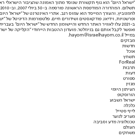
"ישראל היום" הוא גוף תקשורת שנוסד מתוך האמונה שהציבור הישראלי ראוי 
ת
ופרשנויות, וידיאו, פודקאסטים ושידורים חיים. פלטפורמות הדיגיטל של "ישרא
ב-2021 עלו לאוויר האתר החדש והיישומון החדש של "ישראל היום" בע
ואפשר לקבל אותם גם בניוזלטר. מועדון ההטבות הייחודי "הקליקה של ישרא
במייל hayom@israelhayom.co.il.
מבזקים
חדשות
אוכל
תשחץ
ForReal
תרבות
דעות
ספורט
מגזין
העיתון היומי
הורוסקופ
ישראל השבוע
כלכלה
לייף סטייל
מעריב לנוער
טכנולוגיה מדע וסביבה
העולם
משחקים