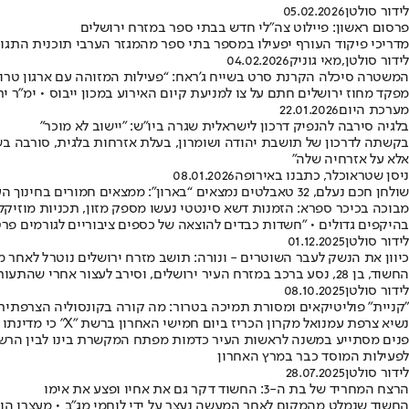
לידור סולטן
05.02.2026
פרסום ראשון: פיילוט צה"לי חדש בבתי ספר במזרח ירושלים
מדריכי פיקוד העורף יפעילו במספר בתי ספר מהמגזר הערבי תוכנית התגונ
לידור סולטן
,
מאי גוניק
04.02.2026
המשטרה סיכלה הקרנת סרט בשייח ג'ראח: “פעילות המזוהה עם ארגון טרור
מפקד מחוז ירושלים חתם על צו למניעת קיום האירוע במכון ייבוס • ימ"ר ירושלים הגיעה למקום והפסיקה את ההקרנת הס
מערכת היום
22.01.2026
בלגיה סירבה להנפיק דרכון לישראלית שגרה ביו"ש: "יישוב לא מוכר"
בקשתה לדרכון של תושבת יהודה ושומרון, בעלת אזרחות בלגית, סורבה בשל ה
אלא על אזרחיה שלה"
ניסן שטראוכלר, כתבנו באירופה
08.01.2026
שולחן חכם נעלם, 32 טאבלטים נמצאים “בארון”: ממצאים חמורים בחינוך הערבי בירושלים
מבוכה בכיכר ספרא: הזמנות דשא סינטטי נעשו מספק מזון, תכניות מוזיקל
בהיקפים גדולים • ״חשדות כבדים להוצאה של כספים ציבוריים לגורמים פרט
לידור סולטן
01.12.2025
כיוון את הנשק לעבר השוטרים - ונורה: תושב מזרח ירושלים נוטרל לאחר 
החשוד, בן 28, נסע ברכב במזרח העיר ירושלים, וסירב לעצור אחרי שהתעורר חשד שברשותו כלי נשק • הוא נוטרל ופונה לביה"ח כשמצבו קשה - הרקע למקרה פלילי
לידור סולטן
08.10.2025
"קניית" פוליטיקאים ומסורת תמיכה בטרור: מה קורה בקונסוליה הצרפתית
נשיא צרפת עמנוא
פנים מסתייע במשנה לראשות העיר כדמות מפתח המקשרת בינו לבין הרשוי
לפעילות המוסד כבר במרץ האחרון
לידור סולטן
28.07.2025
הרצח המחריד של בת ה-3: החשוד דקר גם את אחיו ופצע את אימו
החשוד שנמלט מהמקום לאחר המעשה נעצר על ידי לוחמי מג"ב • מעצרו הוארך בשבוע לטובת המש