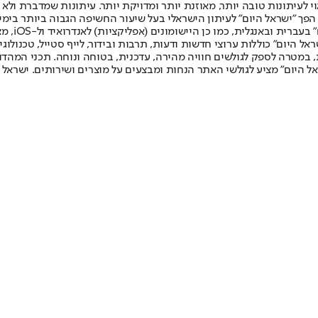
לעיתונות טובה יותר, מאוזנת יותר ומדויקת יותר. עיתונות שמדברת ולא צ
שלום. המהדורה המודפסת הראשונה פורסמה ב-30 ביולי 2007, וב-2010 הפך "ישראל היום" לעיתון הישראלי בעל שי
לחמנוביץ,
ל היום" כוללות ערוצי חדשות ודעות, תרבות ובידור, לייף סטייל, טכנולוגיה
ברית, במטרה לספק לגולשים חוויה מהירה, עדכנית, בטוחה ונוחה. תכני המה
ל היום" מציע לגולשי האתר הנחות ומבצעים על מוצרים ושירותים. ישראל 