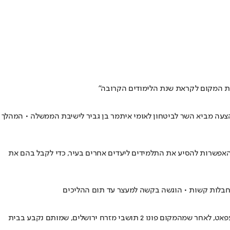
רת המקום לקראת שנת הלימודים הקרובה"
ושוטרים • את ההצעה מביא השר לביטחון לאומי איתמר בן גביר לישיבת הממשלה • המהלך
ת האפשרות להסיע את התלמידים ליעדים אחרים בעיר, כדי לקבל בהם את
ו חבלות קשות • הוגשה בקשה למעצר עד תום ההליכים
שני גברים - איאד עווידה ומוחמד עאבדין נורו בשועפט • שוטרי מחוז ירושלים פתחו בשעות האחרונות בחקירת אירוע רצח כפול במחנה הפליטים שועפאט, לאחר שמהמקום פונו 2 תושבי מזרח ירושלים, שמותם נקבע בבית