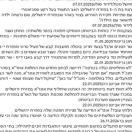
מישל מכול
,
לידור סולטן
07.07.2025
רצח בת ה-3 במזרח ירושלים: האב החשוד בעל רקע פסכיאטרי
להשאר עם הילדה"
לידור סולטן
07.07.2025
בעקבות ירי: כוחות הביטחון הפסיקו חתונה בכפר פלשתיני, החתן נעצר
הכוחות נכנסו לכפר בעקבות דיווחים על שמיעת ירי מאולם חתונות • במה
חנן גרינווד
11.05.2025
שר הפנים ארבל בצעד חריג: בוטלה תושבות קבע של פעיל טרור ממזרח י-ם
מוחמד אסעד 
לפעילות נגד ביטחון המדינה, למרות שהתגורר דרך קבע באבו דיס • שר הפנ
חנן גרינווד
22.01.2025
"לא מחליפים נבלה בטרפה": דרישה לבחון מחדש את החלפת אונר"א בסהר
מנכ"ל תנועת "אם תרצו" שהובילה את המאבק לסגירת אונר"א, פנה לשר הברי
למחבלים, כולל במלחמה • מנכ"ל "עד כאן": "שיקול דעת מעוות ושגוי - דו
שירית אביטן כהן
22.01.2025
ללא חוות דעת ביטחונית: זה הארגון שיחליף את אונר"א במזרח ירושלים
במכרז שערך משרד הבריאות להחלפת סוכנות הסעד של האו"ם במזרח ירושל
בעניין מטעם מערכת הביטחון
שירית אביטן כהן
22.01.2025
הלחץ עובד? אונר"א הודיעה על סגירת המטה שלה במזרח ירושלים
העובדים הפלשתינים של הסוכנו תקיבלו הודעה כי יפוטרו בתוך שנה וכי
נטע בר
26.11.2024
סופרים מחבלים במקום תפוחים, פיגועי התאבדות זוכים לתהילה: בתי הס
בחלקיה הערביים של הבירה לומדים התלמידים לשנוא את היהודים ואת ישרא