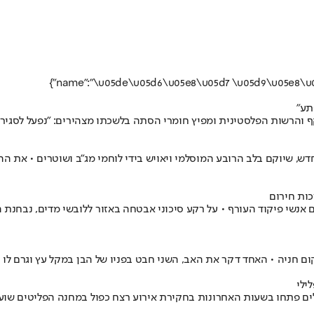
תע"
קף והרשות הפלסטינית ומפיץ חומרי הסתה בלשכתו מצהירים: "נפעל לסגי
מיליון שקלים להקמת המתקן החדש, שיוקם בלב הרובע המוסלמי ויאויש בידי לוחמי מג"ב 
כות חירום
עם אנשי פיקוד העורף • על רקע סיכוני אבטחה באזור ללובשי מדים, נבחנ
ום חניה • האחד דקר את האב, השני חבט בפניו של הבן במקל עץ וגרם ל
ילי