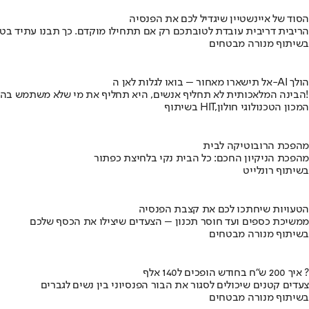
הסוד של איינשטיין שיגדיל לכם את הפנסיה
הריבית דריבית עובדת לטובתכם רק אם תתחילו מוקדם. כך תבנו עתיד בט
בשיתוף מנורה מבטחים
אל תישארו מאחור – בואו לגלות לאן ה-AI הולך
הבינה המלאכותית לא תחליף אנשים, היא תחליף את מי שלא משתמש בה!
בשיתוף HIT,המכון הטכנולוגי חולון
מהפכת הרובוטיקה לבית
מהפכת הניקיון החכם: כל הבית נקי בלחיצת כפתור
בשיתוף רונלייט
הטעויות שיחתכו לכם את קצבת הפנסיה
ממשיכת כספים ועד חוסר תכנון – הצעדים שיצילו את הכסף שלכם
בשיתוף מנורה מבטחים
איך 200 ש"ח בחודש הופכים ל140 אלף ?
צעדים קטנים שיכולים לסגור את הבור הפנסיוני בין נשים לגברים
בשיתוף מנורה מבטחים