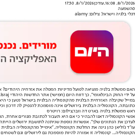
8/1/2026, 16:08
,עודכן
8/1/2026, 17:30
0
השמעה
דגלי בלגיה וישראל. צילום: alamy
האם ממשלת בלגיה מוציאה לפועל מדיניות המפלה את אזרחיה היהודים? אז
על ידי החוק הבינלאומי", כך דווח היום (חמישי) אתר החדשות היהודי Israj.
במייל שקיבלה האזרחית הבלגית מהקונסוליה הבלגית בישראל נטען כי היא מ
כתובתה, הקונסוליה הבלגית בירושלים אינה מוסמכת להנפיק לה דרכון וכי
ראש ממשלת בלגיה בארט דה וובר,צילום: רויטרס
אנשי הקונסוליה דאגו להבהיר כי אם היא תעבור לכתובת מגורים אחרת, ה
לעדכן את הנתונים שלך". אפשרות נוספת שניתנה לתושבת ירושלים הייתה
עו"ד ג'וליאן כהן גינה את החלטת הקונסוליה, "אימייל מהקונסוליה הבלגי
הקונסוליה... קונסוליה זו אמורה להיות מוסמכת גם לירושלים וגם לשטחים 