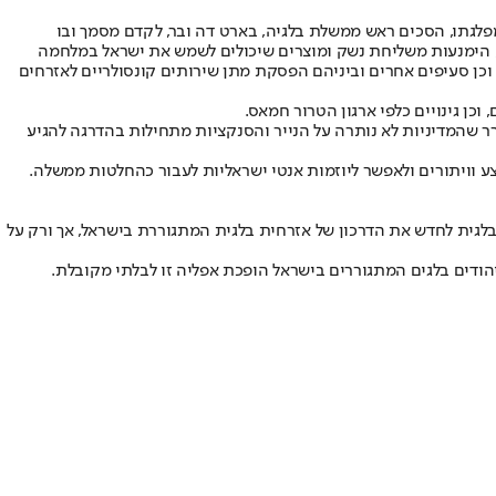
פלגתו, הסכים ראש ממשלת בלגיה, בארט דה ובר, לקדם מסמך ובו
רון ומזרח ירושלים, הימנעות משליחת נשק ומוצרים שיכולים לשמש את ישראל במלחמה
 וכן סעיפים אחרים וביניהם הפסקת מתן שירותים קונסולריים לאזרחים
ן גינויים כלפי ארגון הטרור חמאס.
ר שהמדיניות לא נותרה על הנייר והסנקציות מתחילות בהדרגה להגיע
ע וויתורים ולאפשר ליוזמות אנטי ישראליות לעבור כהחלטות ממשלה.
היהודי למידע ותיעוד (JID) מגנה בתוקף את סירובה של הקונסוליה הבלגית לחדש את הדרכון של אזרחית בלגית המתגוררת בישראל, אך ורק על
ביהודים בלגים המתגוררים בישראל הופכת אפליה זו לבלתי מקובלת.