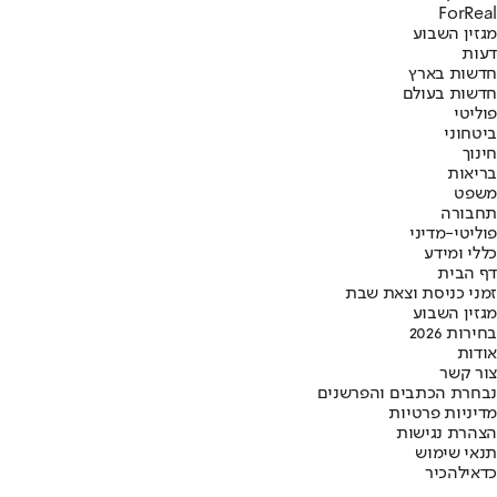
ForReal
מגזין השבוע
דעות
חדשות בארץ
חדשות בעולם
פוליטי
ביטחוני
חינוך
בריאות
משפט
תחבורה
פוליטי-מדיני
כללי ומידע
דף הבית
זמני כניסת וצאת שבת
מגזין השבוע
בחירות 2026
אודות
צור קשר
נבחרת הכתבים והפרשנים
מדיניות פרטיות
הצהרת נגישות
תנאי שימוש
כדאי
להכיר