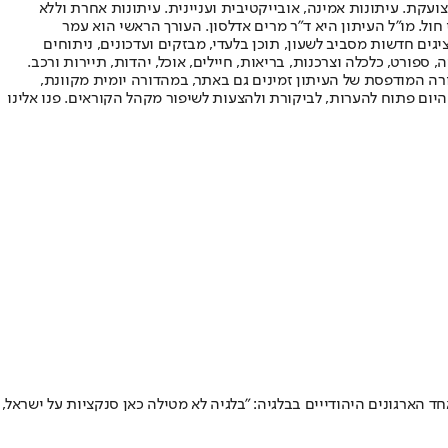
ועקת. עיתונות אמינה, אובייקטיבית ועניינית. עיתונות אחרת וללא
עור החשיפה הגבוה ביותר בימי חול. מו"ל העיתון היא ד"ר מרים אדלסון. העורך הראשי הוא עמר
 והעורך המייסד הוא עמוס רגב. אתרי האינטרנט של "ישראל היום" בעברית ובאנגלית, כמו כן היישומונים (אפליקציות) לאנדרואיד ול-iOS, מציגים חדשות מסביב לשעון, תוכן בלעדי, מבזקים ועדכונים, ניתוחים
, ספורט, כלכלה וצרכנות, בריאות, חיילים, אוכל, יהדות, תיירות ורכב.
דורה המודפסת של העיתון זמינים גם באתר, במהדורה יומית מקוונת,
היום פתוח להערות, לביקורת ולהצעות לשיפור מקהל הקוראים. פנו אלינו
 הארגונים היהודייים בבלגיה: "בלגיה לא מטילה כאן סנקציות על ישראל,