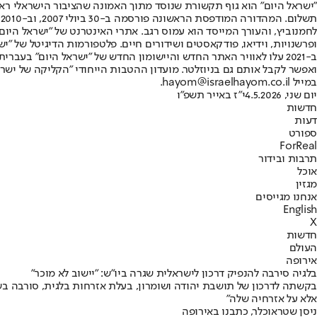
"ישראל היום" הוא גוף תקשורת שנוסד מתוך האמונה שהציבור הישראלי ראוי 
ת
ופרשנויות, וידיאו, פודקאסטים ושידורים חיים. פלטפורמות הדיגיטל של "ישרא
ב-2021 עלו לאוויר האתר החדש והיישומון החדש של "ישראל היום" בע
ואפשר לקבל אותם גם בניוזלטר. מועדון ההטבות הייחודי "הקליקה של ישרא
במייל hayom@israelhayom.co.il.
יום שני, 4.5.2026
י"ז באייר תשפ"ו
חדשות
דעות
ספורט
ForReal
תרבות ובידור
אוכל
מגזין
אנחנו מגייסים
English
X
חדשות
העולם
אירופה
בלגיה סירבה להנפיק דרכון לישראלית שגרה ביו"ש: "יישוב לא מוכר"
בקשתה לדרכון של תושבת יהודה ושומרון, בעלת אזרחות בלגית, סורבה בשל ה
אלא על אזרחיה שלה"
ניסן שטראוכלר, כתבנו באירופה