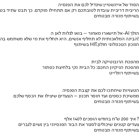
הסוד של איינשטיין שיגדיל לכם את הפנסיה
הריבית דריבית עובדת לטובתכם רק אם תתחילו מוקדם. כך תבנו עתיד בט
בשיתוף מנורה מבטחים
אל תישארו מאחור – בואו לגלות לאן ה-AI הולך
הבינה המלאכותית לא תחליף אנשים, היא תחליף את מי שלא משתמש בה!
בשיתוף HIT,המכון הטכנולוגי חולון
מהפכת הרובוטיקה לבית
מהפכת הניקיון החכם: כל הבית נקי בלחיצת כפתור
בשיתוף רונלייט
הטעויות שיחתכו לכם את קצבת הפנסיה
ממשיכת כספים ועד חוסר תכנון – הצעדים שיצילו את הכסף שלכם
בשיתוף מנורה מבטחים
איך 200 ש"ח בחודש הופכים ל140 אלף ?
צעדים קטנים שיכולים לסגור את הבור הפנסיוני בין נשים לגברים
בשיתוף מנורה מבטחים