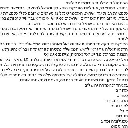
הקונסוליה הבלגית בירושלים,צילום: .
בחודש ספטמבר, עוד לפני הפסקת האש בין ישראל לחמאס, וכתוצאה מלחץ ש
סנקציות רבות נגד ישראל. המסמך שכלל 
בעזה, סירוב ויזות לאזרחים ישראלים מאיו"ש, איסור מעבר של טיסות צבאי
בלגים המתגוררים בישראל ביהודה, שומרון ומזרח ירושלים.
המסמך גם כלל קידום צעדים נגד ישראל ברמת האיחוד האירופי, הכרה במדי
בירושלים הביעו אכזבה משורת הסנקציות שהטילה בלגיה על ישראל, אם כי
לשטח.
הסנקציות הקשות הפתיעו את ישראל מאחר וראש הממשלה דה ובר ידוע כתומך
החלטות אלה אף גרמו לראש הממשלה נתניהו לקרוא לדה ובר "מנהיג חלש 
הפגנה בבריסל נגד ישראל (ארכיון),צילום: אי.פי.אי
בסיס מקום מגוריה. החלטה זו מהווה סנקציה דה-פקטו נגד אזרחית בלגית
לדברי פייס: "דרכון הוא זכות בסיסית, לא כלי של מדיניות חוץ. בלגיה לא
הממשלה הבלגית למעשה מפלה את אזרחיה שלה על בסיס השתייכות פוליטית 
טעינו? נתקן! אם מצאתם טעות בכתבה, נשמח שתשתפו אותנו
בלגיה
דרכון
מזרח ירושלים
מדורים
ספורט
תרבות ובידור
לייף סטייל
אוכל
תיירות
טכנולוגיה ומדע
הורוסקופ