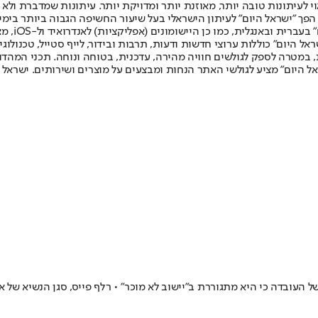
לעיתונות טובה יותר, מאוזנת יותר ומדויקת יותר. עיתונות שמדברת ולא צ
שלום. המהדורה המודפסת הראשונה פורסמה ב-30 ביולי 2007, וב-2010 הפך "ישראל היום" לעיתון הישראלי בעל שי
לחמנוביץ,
ל היום" כוללות ערוצי חדשות ודעות, תרבות ובידור, לייף סטייל, טכנולוגיה
ברית, במטרה לספק לגולשים חוויה מהירה, עדכנית, בטוחה ונוחה. תכני המה
ל היום" מציע לגולשי האתר הנחות ומבצעים על מוצרים ושירותים. ישראל 
עובדה כי היא מתגוררת ב"יישוב לא מוכר" • רלף פייס, סגן הנשיא של אחד