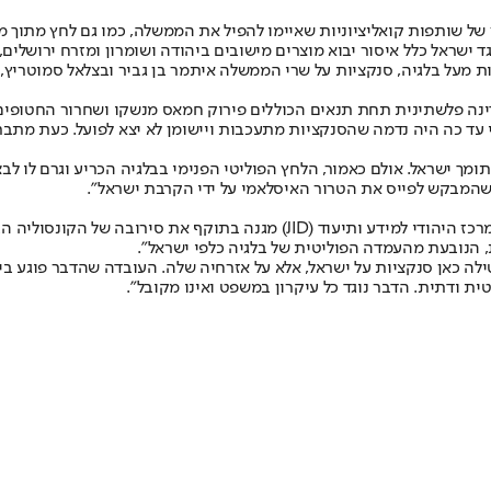
ל שותפות קואליציוניות שאיימו להפיל את הממשלה, כמו גם לחץ מתוך מ
12 סעיפים שרובם כללו סנקציות נגד ישראל כלל איסור יבוא מוצרים מישובים ביהודה ושומ
ות מעל בלגיה, סנקציות על שרי הממשלה איתמר בן גביר ובצלאל סמוטריץ,
נה פלשתינית תחת תנאים הכוללים פירוק חמאס מנשקו ושחרור החטופים, וכ
 עד כה היה נדמה שהסנקציות מתעכבות ויישומן לא יצא לפועל. כעת מתבר
 ישראל. אולם כאמור, הלחץ הפוליטי הפנימי בבלגיה הכריע וגרם לו לבצ
שהמבקש לפייס את הטרור האיסלאמי על ידי הקרבת ישראל".
ראלף פייס, סגן נשיא המרכז היהודי למידע ותיעוד בבלגיה (JID) אמר כי, "המרכז 
, הנובעת מהעמדה הפוליטית של בלגיה כלפי ישראל".
 מטילה כאן סנקציות על ישראל, אלא על אזרחיה שלה. העובדה שהדבר פוגע 
ודתית. הדבר נוגד כל עיקרון במשפט ואינו מקובל".