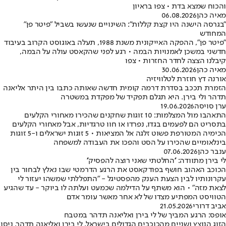
והכוח שמצא בדת • צפו בראיון
מאיה כהן
06.08.2026
"בגרסה הישנה היו קצת קללות": השינויים שנעשו בשביל "פיטר פן"
המחודש
"פיטר פן", ההפקה האייקונית משנת 1988, תעלה באוגוסט הקרוב בעיבוד
חדשני במשכן לאמנויות הבמה • רגע לפני שהקאסט עולה על הבמה,
קיבלנו הצצה לחדר החזרות • צפו
מאיה כהן
30.06.2026
אורנה דץ חוזרת לטלוויזיה
הזמרת תככב בסדרת דרמה קומית חדשה שאותה כתבו בין היתר אליאנה
תדהר ולי בירן. היא תגלם תפקיד של מפקדת במשטרה
ערן סויסה
19.06.2026
התאהבו מול המצלמות: 10 זוגות שחקנים שהכירו מאחורי הקלעים
בתסריט הם לפעמים בגדו, נפרדו או חוו טרגדיות, אבל מאחורי הקלעים
הכימיה המטורפת פשוט זלגה אל המציאות • 5 זוגות ישראלים ו-5 זוגות
בינלאומיים שהכירו על הסט והפכו את העבודה למשפחה
ענבר כהן
07.06.2026
לי בירן מתוודה: ''החלטתי שאני רוצה להפסיק''
הכוכב האהוב חושף בפודקאסט את הרגע הדרמטי שבו נאלץ לבחור בין
עקרונותיו לבין הצעת הענק מהפסטיגל - "התפללתי שמשהו יעזור לי
לצאת מזה" • הוא משתף על הדילמה שכמעט ועלתה לו ביוקר - עד שהגיע
הטוויסט המפתיע מצדו של לא אחר מאשר עומר אדם
אביב דרורי
21.05.2026
אופס: הרגע המביך של לי בירן ואליאנה תדהר במטבח
הזוג הנוצץ ושניים מהכוכבים הגדולים בישראל, לי בירן ואליאנה תדהר, ניסו