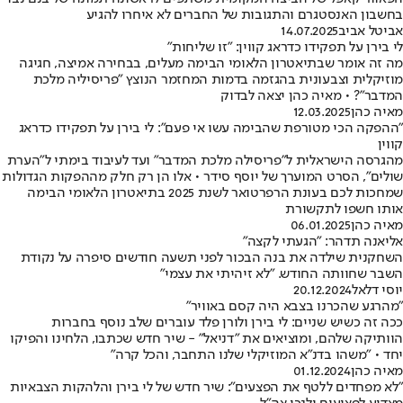
בחשבון האנסטגרם והתגובות של החברים לא איחרו להגיע
אביטל אביב
14.07.2025
לי בירן על תפקידו כדראג קווין: "זו שליחות"
מה זה אומר שבתיאטרון הלאומי הבימה מעלים, בבחירה אמיצה, חגיגה
מוזיקלית וצבעונית בהגזמה בדמות המחזמר הנוצץ "פריסיליה מלכת
המדבר"? • מאיה כהן יצאה לבדוק
מאיה כהן
12.03.2025
"ההפקה הכי מטורפת שהבימה עשו אי פעם": לי בירן על תפקידו כדראג
קווין
מהגרסה הישראלית ל"פריסילה מלכת המדבר" ועד לעיבוד בימתי ל"הערת
שולים", הסרט המוערך של יוסף סידר • אלו הן רק חלק מההפקות הגדולות
שמחכות לכם בעונת הרפרטואר לשנת 2025 בתיאטרון הלאומי הבימה
אותו חשפו לתקשורת
מאיה כהן
06.01.2025
אליאנה תדהר: "הגעתי לקצה"
השחקנית שילדה את בנה הבכור לפני תשעה חודשים סיפרה על נקודת
השבר שחוותה החודש. "לא זיהיתי את עצמי"
יוסי דלאל
20.12.2024
"מהרגע שהכרנו בצבא היה קסם באוויר"
ככה זה כשיש שניים: לי בירן ולורן פלד עוברים שלב נוסף בחברות
הוותיקה שלהם, ומוציאים את "דניאל" - שיר חדש שכתבו, הלחינו והפיקו
יחד • "משהו בדנ"א המוזיקלי שלנו התחבר, והכל קרה"
מאיה כהן
01.12.2024
״לא מפחדים ללטף את הפצעים": שיר חדש של לי בירן והלהקות הצבאיות