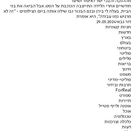
מההנקה והבכי ישר לאיפור ושיער"
חודשיים אחרי הלידה התייצבה הכוכבת על הסט, אבל הביאה את בני
הבית, בעלה לי בירן ובנם הבכור נבו שילוו אותה ביום הצילומים • "זה לא
מרגיש כמו עבודה", היא אומרת
דור גבאי
29.05.2024
תגיות קשורות
חדשות
בארץ
בעולם
ביטחוני
פוליטי
פלילים
בריאות
חינוך
משפט
פוליטי-מדיני
תרבות ובידור
ForReal
ספורט
תיירות
אופנה ולייף סטייל
אוכל
טכנולוגיה
כלכלה וצרכנות
דעות