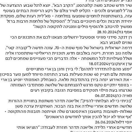
מצדיע לפצועים ולנכי צה"ל
שיר חדש שכתב משה קלוגהפט, "הקרב הבא", יוצא לרגל שבוע ההצדעה של
צה"ל לפצועים ולנכים • הקליפ לשיר צולם על רקע הריסות הבתים בעוטף
עזה, בהשתתפות לוחמים שנפצעו במלחמה • סא״לית רעות שלום, מפקדת
יחידת תרבות וכלים חינוכיים בצה״ל: "הפסקול של מלחמת חרבות ברזל
ממשיך להיכתב ולהוסיף מילים ומנגינה לתקופה הקשה"
אסף גולן
28.10.2024
רן דנקר, סידני סוויני ופסטיבל ירושלים: מצאנו לכם את התכנונים הכי
שווים לשבוע הבא
דרמה ישראלית בישראל של סוף שנות ה-70, עונה חדשה ל"קוברה קאי",
עלמה גוב חוזרת, ריטה באלבום חדש, תוכנית הריאליטי שתתמכרו אליה
ושלל פעילויות לכל המשפחה • אלה הדברים הכי מעניינים שמחכים לכם
ערן איצקוביץ
18.07.2024
"ימנע מהם להתדרדר לתהום": לי בירן וחנן בן ארי מתגייסים
עמותת עלם תציין 40 שנות פעילות בערב התרמה מיוחד למען נוער בסיכון
• את האירוע ינחה בירן בהתנדבות מלאה, כשבחלק האמנותי יופיע בן ארי
• בנוסף יתקיים טקס מרגש להנצחתם של שלושה ממתנדבי העמותה
שנרצחו בעת מילוי תפקידם במסיבת הנובה בקיבוץ רעים
מאיה כהן
06.07.2024
"בכיתי כי לא הצלחתי להניק": אליאנה תדהר משתפת בחוויית ההורות
שלושה חודשים אחרי שילדה את בנה הבכור, השחקנית ערכה סשן
שאלות-תשובות בחשבון האינסטגרם שלה ושיתפה תובנות מהתקופה •
"אף אחד לא יכול להכין אותך לחודשים הראשונים"
יוסי דלאל
26.06.2024
חודשיים אחרי הלידה אליאנה תדהר חוזרת לעבודה: "הוציאו אותי