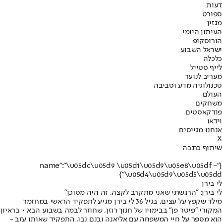
דעות
ספורט
מגזין
העיתון היומי
הורוסקופ
ישראל השבוע
כלכלה
לייף סטייל
מעריב לנוער
טכנולוגיה מדע וסביבה
העולם
משחקים
פודקאסטים
וידאו
אנחנו מגייסים
X
שיתוף כתבה
{"name":"\u05dc\u05d9 \u05d1\u05d9\u05e8\u05df -
\u05d4\u05d9\u05d5\u05dd"}
לי בירן
לי בירן: "הרגשתי שאני מתקרב לקצה, זה היה מסוכן"
מילד שקפץ על עצים, בגיל 36 לי בירן מגיע לתפקיד הראשי במחזמר
המקורי "פיטר פן" בבימויו של חנוך רוזן, שחוזר לבמה בשבוע הבא • בראיון
הוא מספר על חיי המשפחה עם אליאנה ובנם נבו, התפקיד שאותו עזב -