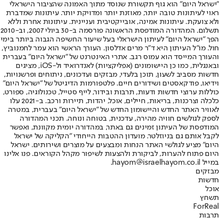
"ישראל היום" הוא גוף תקשורת שנוסד מתוך האמונה שהציבור הישראלי
ראוי לעיתונות טובה יותר, מאוזנת יותר ומדויקת יותר. עיתונות שמדברת
ולא צועקת. עיתונות אמינה, אובייקטיבית ועניינית. עיתונות אחרת וללא
תשלום. המהדורה המודפסת הראשונה פורסמה ב-30 ביולי 2007, וב-2010
הפך "ישראל היום" לעיתון הישראלי בעל שיעור החשיפה הגבוה ביותר בימי
חול. מו"ל העיתון היא ד"ר מרים אדלסון. העורך הראשי הוא עמר לחמנוביץ,
והעורך המייסד הוא עמוס רגב. אתרי האינטרנט של "ישראל היום" בעברית
ובאנגלית, כמו כן היישומונים (אפליקציות) לאנדרואיד ול-iOS, מציגים
חדשות מסביב לשעון, תוכן בלעדי, מבזקים ועדכונים, ניתוחים ופרשנויות,
וידיאו, פודקאסטים ושידורים חיים. פלטפורמות הדיגיטל של "ישראל היום"
כוללות ערוצי חדשות ודעות, תרבות ובידור, לייף סטייל, טכנולוגיה, ספורט,
כלכלה וצרכנות, בריאות, חיילים, אוכל, יהדות, תיירות ורכב. ב-2021 עלו
לאוויר האתר החדש והיישומון החדש של "ישראל היום" בעברית, במטרה
לספק לגולשים חוויה מהירה, עדכנית, בטוחה ונוחה. תכני המהדורה
המודפסת של העיתון זמינים גם באתר, במהדורה יומית מקוונת, ואפשר
לקבל אותם גם בניוזלטר. מועדון ההטבות הייחודי "הקליקה של ישראל
היום" מציע לגולשי האתר הנחות ומבצעים על מוצרים ושירותים. ישראל
היום פתוח להערות, לביקורת ולהצעות לשיפור מקהל הקוראים. פנו אלינו
במייל hayom@israelhayom.co.il.
מבזקים
חדשות
אוכל
תשחץ
ForReal
תרבות