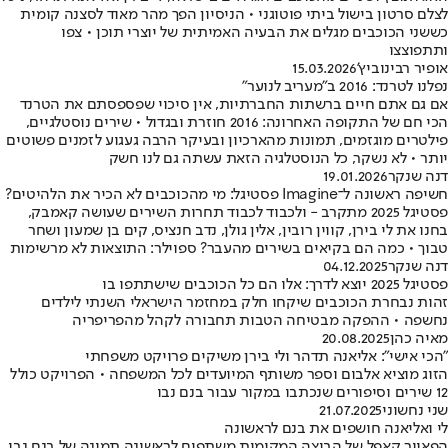
לצלם סרטון בישול ביתי פוטוגני • הניסיון הפך מהר מאוד לסצנה קומית
כששני הכוכבים מגלים את הבעיה האמיתית של יוצרי תוכן • צפו
ותתפוצצו
אופיר רבינוביץ'
15.03.2026
נפלנו לטרנד: 2016 ב״מעריב לנוער״
אם גם אתם חיים ברשתות החברתיות, אין סיכוי שפספסתם את הטרנד
הכי חם של התקופה האחרונה: 2016 חוזרת ובגדול • שירים נוסטלגיים,
פילטרים מוגזמים, תמונות מהארכיון ובעיקר הרבה געגוע לזמנים פשוטים
יותר • לא נשקר, כל הנוסטלגיה הזאת עשתה גם לנו חשק
דנה שנקר
19.01.2026
חשיפה ראשונה ל־Imagine פסטיגל: מי מהכוכבים לא הכיר את הלהיטים?
פסטיגל 2025 מתקרב - ולכבוד לכבוד תחרות השירים שעושה קאמבק,
בחנו את לי בירן, קווין רובין, אלין גולן, נדב חנציס, קים בן שמעון ושחר
טבוך • כמה הם בקיאים בשירים מהעבר? ספוילר: התוצאות לא מרשימות
דנה שנקר
04.12.2025
פסטיגל 2025 יוצא לדרך: אלו הם כל הכוכבים שישתתפו בו
זהות נבחרת הכוכבים שיקחו חלק במחזמר הישראלי השנתי לילדים
נחשפה • ההפקה מבטיחה הטבות תחבורה לקהל מהפריפריה
מאיה כהן
20.08.2025
"הכי אישי": אליאנה תדהר ולי בירן משיקים פרויקט משפחתי
הזוג מוציא אלבום וספר משותף המיועדים לכל המשפחה • הפרויקט כולל
12 שירים וסיפורים שנכתבו במקור עבור בנם נבו
שני נחשוני
21.07.2025
לי ואליאנה חושפים את בנם לראשונה
הפאוור קאפל של הביצה המקומית משתפים לראשונה תמונה של בנם נבו