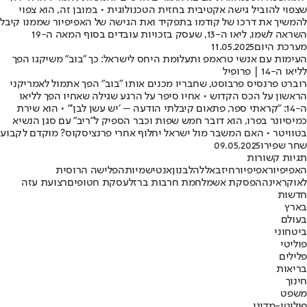
שצפוי להוביל גישה אקטיבית בחזית הטכנולוגית • במובן זה, הוא צפוי
להמשיך את דרכו של קודמו בתפקיד ואת הגישה של האפיפיור שממנו קיבל
השראה לשמו, ליאו ה-13, שעסק בזכויות עובדים בסוף המאה ה-19
מערכת היום
11.05.2025
העימות עם אנשי טראמפ ותעלומת היחס לישראל: כך ״בוב״ משיקגו הפך
לליאו ה-14 | פרופיל
רוברט פרנסיס פרבוסט, שחבריו מכנים אותו ״בוב״ הפך אתמול לאמריקני
הראשון על הכס הקדוש • אחיו סיפר על הרגע שגילה שאחיו הפך לליאו
ה-14: ״קראתי ספר, פתאום קיבלתי הודעה – ׳יש עשן לבן׳״ • הוא שירת
כמיסיונר בפרו, הוא דובר חמש שפות וכבר הספיק ל״ריב״ עם סגן הנשיא
בטוויטר • האם המשבר מול ישראל יחלוף אחרי פרנציסקוס? מוקדם לקבוע
שחר שפירו
09.05.2025
תגיות קשורות
האפיפיור
אפיפיור
חיזבאללה
לבנון
אנטישמיות
הפלישה הרוסית
לאוקראינה
הפסקת אש
מלחמת חרבות ברזל
עסקת חטופים
רצועת עזה
חדשות
בארץ
בעולם
ביטחוני
פוליטי
פלילים
בריאות
חינוך
משפט
פוליטי-מדיני