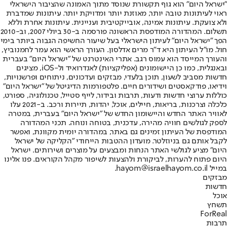
"ישראל היום" הוא גוף תקשורת שנוסד מתוך האמונה שהציבור הישראלי
ראוי לעיתונות טובה יותר, מאוזנת יותר ומדויקת יותר. עיתונות שמדברת
ולא צועקת. עיתונות אמינה, אובייקטיבית ועניינית. עיתונות אחרת וללא
תשלום. המהדורה המודפסת הראשונה פורסמה ב-30 ביולי 2007, וב-2010
הפך "ישראל היום" לעיתון הישראלי בעל שיעור החשיפה הגבוה ביותר בימי
חול. מו"ל העיתון היא ד"ר מרים אדלסון. העורך הראשי הוא עמר לחמנוביץ,
והעורך המייסד הוא עמוס רגב. אתרי האינטרנט של "ישראל היום" בעברית
ובאנגלית, כמו כן היישומונים (אפליקציות) לאנדרואיד ול-iOS, מציגים
חדשות מסביב לשעון, תוכן בלעדי, מבזקים ועדכונים, ניתוחים ופרשנויות,
וידיאו, פודקאסטים ושידורים חיים. פלטפורמות הדיגיטל של "ישראל היום"
כוללות ערוצי חדשות ודעות, תרבות ובידור, לייף סטייל, טכנולוגיה, ספורט,
כלכלה וצרכנות, בריאות, חיילים, אוכל, יהדות, תיירות ורכב. ב-2021 עלו
לאוויר האתר החדש והיישומון החדש של "ישראל היום" בעברית, במטרה
לספק לגולשים חוויה מהירה, עדכנית, בטוחה ונוחה. תכני המהדורה
המודפסת של העיתון זמינים גם באתר, במהדורה יומית מקוונת, ואפשר
לקבל אותם גם בניוזלטר. מועדון ההטבות הייחודי "הקליקה של ישראל
היום" מציע לגולשי האתר הנחות ומבצעים על מוצרים ושירותים. ישראל
היום פתוח להערות, לביקורת ולהצעות לשיפור מקהל הקוראים. פנו אלינו
במייל hayom@israelhayom.co.il.
מבזקים
חדשות
אוכל
תשחץ
ForReal
תרבות