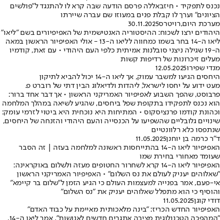
נכנס לתפקיד • חיזבאללה פרסם הודעה שבה קרא לו להתנגד ל״פולשים
הציונים״ וערך לו קבלת פנים במעוזו שם עברה שיירתו
מערכת היום
,
רויטרס
30.11.2025
היהודים ירצו לשכוח: ההיסטוריה האנטישמית של האפיפיורים בשם "ליאו"
ליאו ה-14 בחר בשמו כמחווה לליאו ה-13 - אולי האפיפיור הראשון במאה
ה-19 שגילה ניצני סובלנות אמיתית כלפי העם היהודי • עם זאת, קודמיו
מעלים זיכרונות של רדיפות קשות
מנדי שפירו
12.05.2025
היחסים הגיעו למשבר עמוק, אך ליאו ה-14 יכול להביא לתיקון
מעט ידוע על יחסו לישראל, ליהדות ולדיאלוג הבין דתי של רוברט פ.
פרבוסט, שהפך השבוע לאפיפיור האמריקני הראשון • אך דבר אחד ברור:
הוא נכנס לתפקידו בתקופת שפל ביחסים, שהגיע לשיאה במהלך המלחמה
וכהונת קודמו פרנציסקוס • המתיחות היא נוכחית היא ביטוי לזרמי עומק:
שינויים גלובליים שהשפיעו על הכנסייה והעם היהודי והזנחה של היחסים,
שנתפסו כלא רלוונטיים
ד״ר כרמה בן יוחנן
11.05.2025
האפיפיור ליאו ה-14 בהתייחסות ראשונה למלחמה בעזה | זה הסבר
שעומד מאחורי בחירת שמו
האפיפיור ליאו ה-14 קרא לשחרור החטופים מעזה ולשלום באוקראינה:
"שאלוהים יעניק לעולם את נס השלום" • האפיפיור האמריקני הראשון
אי-פעם, אמר בפנייה למעצמות העולם כי הגיע הזמן ל"שלום בר קיימא"
והוסיף כי הוא מתפלל שאלוהים יעניק את "נס השלום"
דודי קוגן
11.05.2025
האפיפיור החדש הכריז: "בינה מלאכותית מאיימת על כבוד האדם"
"המהפכה הטכנולוגית מציבה אתגרים חדשים לאנושות", אמר ליאו ה-14,