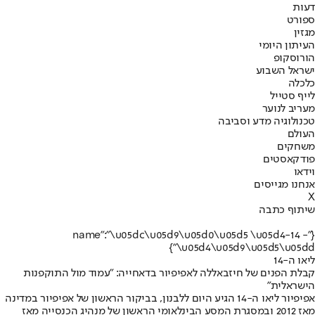
דעות
ספורט
מגזין
העיתון היומי
הורוסקופ
ישראל השבוע
כלכלה
לייף סטייל
מעריב לנוער
טכנולוגיה מדע וסביבה
העולם
משחקים
פודקאסטים
וידאו
אנחנו מגייסים
X
שיתוף כתבה
{"name":"\u05dc\u05d9\u05d0\u05d5 \u05d4-14 -
\u05d4\u05d9\u05d5\u05dd"}
ליאו ה-14
קבלת הפנים של חיזבאללה לאפיפיור בדאחייה: ״עמוד מול התוקפנות
הישראלית״
אפיפיור ליאו ה-14 הגיע היום ללבנון, בביקור הראשון של אפיפיור במדינה
מאז 2012 ובמסגרת המסע הבינלאומי הראשון של מנהיג הכנסייה מאז