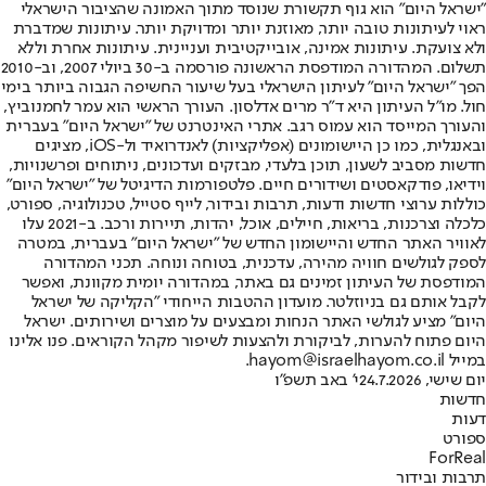
"ישראל היום" הוא גוף תקשורת שנוסד מתוך האמונה שהציבור הישראלי
ראוי לעיתונות טובה יותר, מאוזנת יותר ומדויקת יותר. עיתונות שמדברת
ולא צועקת. עיתונות אמינה, אובייקטיבית ועניינית. עיתונות אחרת וללא
תשלום. המהדורה המודפסת הראשונה פורסמה ב-30 ביולי 2007, וב-2010
הפך "ישראל היום" לעיתון הישראלי בעל שיעור החשיפה הגבוה ביותר בימי
חול. מו"ל העיתון היא ד"ר מרים אדלסון. העורך הראשי הוא עמר לחמנוביץ,
והעורך המייסד הוא עמוס רגב. אתרי האינטרנט של "ישראל היום" בעברית
ובאנגלית, כמו כן היישומונים (אפליקציות) לאנדרואיד ול-iOS, מציגים
חדשות מסביב לשעון, תוכן בלעדי, מבזקים ועדכונים, ניתוחים ופרשנויות,
וידיאו, פודקאסטים ושידורים חיים. פלטפורמות הדיגיטל של "ישראל היום"
כוללות ערוצי חדשות ודעות, תרבות ובידור, לייף סטייל, טכנולוגיה, ספורט,
כלכלה וצרכנות, בריאות, חיילים, אוכל, יהדות, תיירות ורכב. ב-2021 עלו
לאוויר האתר החדש והיישומון החדש של "ישראל היום" בעברית, במטרה
לספק לגולשים חוויה מהירה, עדכנית, בטוחה ונוחה. תכני המהדורה
המודפסת של העיתון זמינים גם באתר, במהדורה יומית מקוונת, ואפשר
לקבל אותם גם בניוזלטר. מועדון ההטבות הייחודי "הקליקה של ישראל
היום" מציע לגולשי האתר הנחות ומבצעים על מוצרים ושירותים. ישראל
היום פתוח להערות, לביקורת ולהצעות לשיפור מקהל הקוראים. פנו אלינו
במייל hayom@israelhayom.co.il.
יום שישי, 24.7.2026
י' באב תשפ"ו
חדשות
דעות
ספורט
ForReal
תרבות ובידור