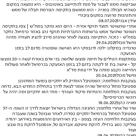
שביקשה ממנו לעבור על מנת להתיישב באוטובוס • היא נמצאה במקום
כשהיא חבולה בפניה • הוא מואשם בתקיפה הגורמת חבלה של ממש
והתנהגות פרועה במקום ציבורי
עידן אבני
08.07.2025
אחרי שהשוטר תועד תוקף אזרח - היום הוא נחקר במח"ש | צפו בתקיפה
השוטר שתועד אמש ברשתות החברתיות תוקף נהג באזור כרמיאל, נחקר
במח"ש • כזכור, התקיפה בוצעה לאחר שהנהג סירב להציג תעודה מזהה
מישל מכול
29.06.2025
טרגדיה במקלט: ילנה זדובסקי היא האישה שנפטרה מדום לב בזמן
האזעקה
במתקפת הטילים על חיפה נפצעו שלושה בני אדם באורח קשה ו-20 נפצעו
קל • אישה בת 51 לקתה בדום לב בזמן האזעקה בכרמיאל ולאחר פעולות
החייאה נקבע מותה על ידי צוות מד"א
מישל מכול
20.06.2025
בעקבות המלחמה: הפסטיבל הוותיק לא יתקיים במועד המתוכנן
פסטיבל מחול כרמיאל שהיה אמור לצאת לדרך בתחילת החודש הבא, נדחה
בעקבות המלחמה והנחיות פיקוד העורף • מתי הוא יתקיים ומה יהיה על
רוכשי הכרטיסים?
מאיה כהן
18.06.2025
שיר של אחרי מלחמה: החגיגה הגדולה בישראל יוצאת לדרך זו השנה ה-37
פסטיבל המחול בכרמיאל יתקיים כסדרו, לאחר שבוטל בשנה שעברה
בעקבות הלחימה העזה בצפון • בין האירועים וההופעות באירוע: יהודה
פוליקר, נטע ברזילי, להקת טיפקס, אברהם טל, אנסמבל להקת בת שבע
ועוד
מאיה כהן
08.06.2025