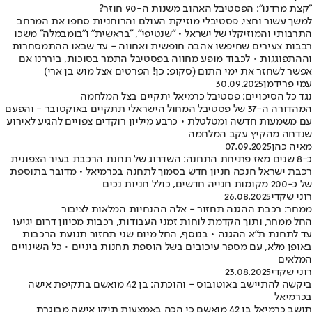
"קצת מרדנו": הפסטיבל האהוב משנות ה-90 חוזר?
למשך עשור וחצי, פסטיבלי מוזיקת העולם והרוחניות סחפו את המרחב
התרבותי והמוזיקלי של ישראל • "שנטיפי", "בראשית" ו"בומבמלה" משכו
רבבות צעירים שחיפשו אהבה חופשית ואחווה - עד שבאו ההתמסחרות
וההתפוגגות • לכבוד מופע מחווה בפסטיבל התמר בסוכות, ביררנו אם
אפשר לשחזר את ימי התום (סקופ: כן! הפרטים אצל מוש בן ארי)
עמי פרידמן
30.09.2025
נגד כל הסיכויים: פסטיבל כרמיאל יתקיים בצל המלחמה
המהדורה ה-37 של פסטיבל המחול הישראלי תתקיים באוקטובר - והפעם
עם משמעות חדשה ומטלטלת • כרבע מיליון רוקדים צפויים להגיע לאירוע
שנדחה מהקיץ עקב המלחמה
מאיה כהן
07.09.2025
כ-8 שנים מאז פתיחת התחנה: השדרוג של תחנת הרכבת בעיר הצפונית
רכבת ישראל חנכה חניון חדש בסמוך לתחנה בכרמיאל • מדובר בתוספת
של כ-200 מקומות חנייה חדשים, כולל חניות נכים
רוני שקדי
26.08.2025
ממחר: רכבת ההגנה תחזור - אלה ההנחיות המלאות לציבור
החל ממחר, ותוך הקדמת לוחות זמני העבודות, רכבות מכיוון דרום יגיעו
עד לתחנת ת"א ההגנה • בנוסף, החל מיום שני תחזור תנועת הרכבות
באופן מלא, עם מספר עיכובים בשל הוספת תחנות ביניים • כל השינויים
המלאים
רוני שקדי
23.08.2025
ביקשה להתיישב באוטובוס - והוכתה: בן 42 מואשם בתקיפת אישה
בכרמיאל
תושב כרמיאל בן 42 מואשם כי הכה באמצעות תיקו אישה מבוגרת