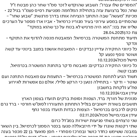
"המסרים שלו עברו": השבוע שהוקדש לזכר סמ"ר שחר כהן מבטח ז"ל
שחר, נפל ברצועת עזה בתחילת המלחמה מפגיעת רסיס פצמ"ר בגיל 22 •
מכינת "מעשה" שבה התחנך הנציחה אותו בדרך מרגשת: "שבוע שחר" -
שהסתיים במסע עירוני בעיר מגוריו כרמיאל • אביו ארז מספר על הערכים
שליוו את בנו: "הוא היה מרגיש לא בנוח על כך שהוא במוקד"
צח כהן
28.04.2025
תיעוד מתחנת המשטרה בכרמיאל: המאבטח מנסה להדוף את התוקף -
ונדקר
כל כיווני החקירה עדיין נבדקים • המאבטח אושפז במצב בינוני עד קשה
ושוטר נוסף נפצע קל
מישל מכול
10.12.2024
כל כיווני החקירה נבדקים: מאבטח נדקר בתחנת המשטרה בכרמיאל,
מצבו קשה
חשוד הגיע לתחנת המשטרה בכרמיאל - התעמת עם מאבטח התחנה ועם
שוטר - ודקר • בתחילה נטען כי הרקע פלילי, אולם גם אפשרות לאירוע
פח"ע נלקחת בחשבון
עידן אבני
10.12.2024
סנונית של חורף: ברד, הצפות וסופת ברקים תועדו בצפון הארץ
תושבים בשורת יישובים בגליל התחתון התעוררו לסופ"ש חורפי • ברד גרם
נזקים לרכבים בכרמיאל • הצפות כבדות תועדו בכפר נחף
עידן אבני
,
מישל מכול
02.11.2024
שני נרצחים בשתי פגיעות ישירות במג'דל כרום
שתי רקטות שוגרו על ידי חיזבאללה פגעו בכפר הסמוך לכרמיאל, בין השאר
במבנה ששימש כחדר כושר ובמרכז מסחרי • חסן סואעד בן 22 מכפר בענה