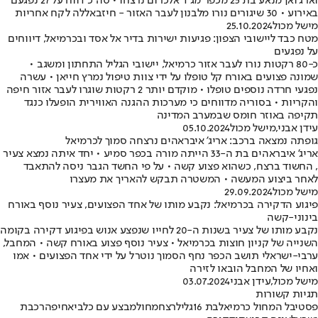
וארג׳ואן מנאע בת 25 מכפר מג׳ד אלכרום נרצחו • סה"כ דווח על 27 נפגעם
באירוע • 30 שיגורים נורו מלבנון לעבר האזור - חיזבאללה לקח אחריות
מישל מכול
25.10.2024
מטח כבד ליישובי הצפון: פגיעות ישירות בדיר אל אסד ובכרמיאל, דיווחים
על נפגעים
כ-80 רקטות נורו לעבר אזור כרמיאל, יישובי הגליל התחתון ומשגב •
שמונה פצועים באורח קל טופלו על ידי צוות טיפול נמרץ חייאן • עשרה
נפגעי חרדה נוספים טופלו • מוקדם יותר 2 רקטות שוגרו לעבר אזור חיפה
והקריות • בסוריה מדווחים כי מערכות ההגנה האווירית הופעלו כנגד
תקיפה באוזר חומס שבמערב המדינה
עידן אבני
,
מישל מכול
05.10.2024
גופתה נמצאה ברכב: אריג' איבראהים נרצחה סמוך לכרמיאל
אריג' איבראהים בת ה-33 הייתה מורה בכפר סמיע • יחד איתה נמצא צעיר
, החשוד ברצח, כשהוא פצוע קשה • על פי החשד הגבר ניסה להתאבד
לאחר ביצוע המעשה • המשטרה תבקש להאריך את מעצרו
מישל מכול
29.09.2024
פיגוע הדקירה בכרמיאל: נקבע מותו של אחד הפצועים, צעיר נוסף באורח
בינוני-קשה
נקבע מותו של צעיר בשנות ה-20 לחייו שנפצע אנוש בפיגוע דקירה בקומה
השנייה של קניון חוצות בכרמיאל • צעיר נוסף פצוע באורח קשה • המחבל,
ערבי-ישראלי תושב הכפר נחף הסמוך נוטרל על ידי אחד הפצועים • אמו
ואחיו של המחבל הובאו לזירה
מישל מכול
,
עידן אבני
03.07.2024
תגיות קשורות
פסטיבל המחול כרמיאל
בת 16
גליל
רצח
מחול
מבצע עם כלביא
חיפה
רכבת