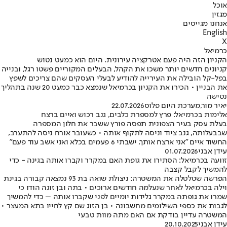
אוכל
מגזין
אנחנו מגייסים
English
X
כרמיאל
הקניון הזה היה פעם אטרקציה עירונית. היום הוא כמעט נטוש
קניונים חדשים יותר משכו את הקהל, הבעלים המקוריים פשטו רגל, ובנייה
בפל-קל הובילה את העירייה להודיע לבעלי העסקים שהם צריכים לשפץ
את הבניין • הכירו את הקניון בכרמיאל שנמצא כבר כמעט 20 שנה בתהליך
נטישה
יאיר מור
,
מערכת היום פלוס
22.07.2026
אלימות בכרמיאל: פרץ למספרת כלבים, גנב רכוש ואיים ברצח
בעלת עסק בעיר הצפונית תפסה פורץ ששבר את חלון המספרה
שבבעלותה, גנב ציוד וניסה לתקוף אותה • כשעובר אורח ניסה להתערב,
החשוד איים "אני ארצח אותך, ישבתי 6 פעמים בכלא ואני אשב עוד פעם"
עידן אבני
01.07.2026
זוועה בכרמיאל: הסתירו את גופת האם במקרר וקברו אותה בגינה - כדי
להמשיך לקבל קצבה
הפרשה שטלטלה את המשטרה: ניצולת שואה בת 93 נמצאה קבורה בגינת
וילה בכרמיאל לאחר שנעלמה חודשים ארוכים • בתה ובן זוגה הודו כי
שמרו את גופתה במקרר גלידות יומיים לפני שקברו אותה – כדי להמשיך
לגבות את כספי השילומים מחשבונה • בן הזוג שם קץ לחייו בתא המעצר •
המשטרה עדיין בודקת אם האם מתה מוות טבעי
עידן אבני
20.10.2025