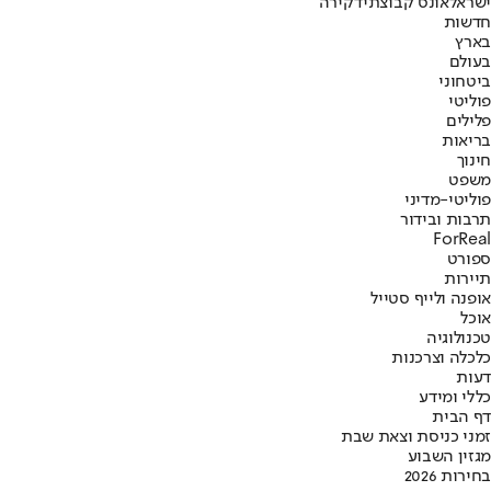
ישראל
אונס קבוצתי
דקירה
חדשות
בארץ
בעולם
ביטחוני
פוליטי
פלילים
בריאות
חינוך
משפט
פוליטי-מדיני
תרבות ובידור
ForReal
ספורט
תיירות
אופנה ולייף סטייל
אוכל
טכנולוגיה
כלכלה וצרכנות
דעות
כללי ומידע
דף הבית
זמני כניסת וצאת שבת
מגזין השבוע
בחירות 2026