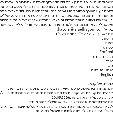
"ישראל היום" הוא גוף תקשורת שנוסד מתוך האמונה שהציבור הישראלי ראוי 
ת
ופרשנויות, וידיאו, פודקאסטים ושידורים חיים. פלטפורמות הדיגיטל של "ישרא
ב-2021 עלו לאוויר האתר החדש והיישומון החדש של "ישראל היום" בע
ואפשר לקבל אותם גם בניוזלטר. מועדון ההטבות הייחודי "הקליקה של ישרא
במייל hayom@israelhayom.co.il.
יום ראשון, 12.7.2026
כ"ז בתמוז תשפ"ו
חדשות
דעות
ספורט
ForReal
תרבות ובידור
אוכל
מגזין
אנחנו מגייסים
English
X
כנפיים של קרמבו
יום הגיוון הבינלאומי: פרטנר משיקה תכנית סיבים וטלוויזיה חברתית
קבוצת התקשורת משיקה את תכנית הסיבים והטלוויזיה החברתית Better Future All-In • במסגרת המיזם, החברה תתרום 10 שקלים בחודש מכל מנוי לעמותות מובילות
מערכת טכנולוגיה ומדע היום
20.05.2026
יום הולדת שמח, אהובת ליבי: עדי אלטשולר בטור מיוחד
לכל מי שמאמין שהמגוון הוא הנכס הכי גדול שלנו • לכל מי שבוחר לברוא 
תשפ"ו, עדי אלטשולר, פונה למדינת ישראל בת ה-78