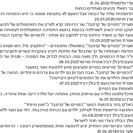
עדי אלטשולר
21.04.2026
בר רפאלי וקיציס מאחדים כוחות
הדוגמנית עולה על הבמה אבל הפעם לא בתצוגת אופנה כי היא והמנחה הוות
ערן סויסה
20.03.2025
סערת "כנפיים של קרמבו": שר הרווחה קרא לפרק את המונופולים של תנועו
יעקב מרגי השיב לשאילתה בכנסת בנושא התמיכה הממשלתית לעמותה שהוד
נוער ועל כן משרד החינוך צריך לתקצב גם אותה • לכנפיים של קרמבו הבטיח
אפרת פורשר
10.05.2023
סערת "כנפיים של קרמבו": בממשלה מתגוננים - "התקציב גדל, הוא פשוט מ
הודעת העמותה על כך שתבטל את מחנות הקיץ בעקבות קשיים תקציביים גור
יו"ר ועדת הכספים, ח"כ משה גפני, הבטיח לבדוק את הסוגיה • סגנית שר הא
נועם (דבול) דביר
,
אפרת פורשר
08.05.2023
"הצופים" פורשים כנפיים ומציעים סיוע לתנועת נוער במשבר
"הכנפיים של קרמבו", שבה חברים גם ילדים עם צרכים מיוחדים, הגיעה אל 
לרשות הילדים את כל התנאים לקיום הקייטנה"
אפרת פורשר
,
נועם (דבול) דביר
07.05.2023
תאומות עם כנפיים
מיכל פלאוט נולדה עם שיתוק מוחין, אחותה יעל נולדה דקה אחת אחריה, 
ערן נבון
16.07.2020
האו"ם בחר בתנועת הנוער "כנפיים של קרמבו" כ"יועץ מיוחד"
התנועה מיישמת מודל לשילוב ילדים עם נכויות מורכבות, יחד עם נוער ללא מוגבלויות • היא מפעילה 65 סניפים ברחבי הארץ, 
נועם (דבול) דביר
04.08.2018
מלך הבלוז באדי גאי חוזר לישראל
הזמר והגיטריסט הוותיק יגיע להופעה אחת באמפיפארק רעננה • הרווחים מ
סער גמזו
25.06.2018