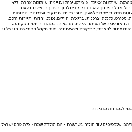
ועקת. עיתונות אמינה, אובייקטיבית ועניינית. עיתונות אחרת וללא
עור החשיפה הגבוה ביותר בימי חול. מו"ל העיתון היא ד"ר מרים אדלסון. העורך הראשי הוא עמר
 והעורך המייסד הוא עמוס רגב. אתרי האינטרנט של "ישראל היום" בעברית ובאנגלית, כמו כן היישומונים (אפליקציות) לאנדרואיד ול-iOS, מציגים חדשות מסביב לשעון, תוכן בלעדי, מבזקים ועדכונים, ניתוחים
, ספורט, כלכלה וצרכנות, בריאות, חיילים, אוכל, יהדות, תיירות ורכב.
דורה המודפסת של העיתון זמינים גם באתר, במהדורה יומית מקוונת,
היום פתוח להערות, לביקורת ולהצעות לשיפור מקהל הקוראים. פנו אלינו
 מוזהב, שמוסיפים עוד חוליה בשרשרת • יום הולדת שמח • כלת פרס ישראל