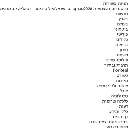
תגיות קשורות
פרטנר
יום העצמאות 2026
מגזין
פרס ישראל
אייל קיציס
בר רפאלי
יעקב מרגי
מש
חדשות
בארץ
בעולם
ביטחוני
פוליטי
פלילים
בריאות
חינוך
משפט
פוליטי-מדיני
תרבות ובידור
ForReal
ספורט
תיירות
אופנה ולייף סטייל
אוכל
טכנולוגיה
כלכלה וצרכנות
דעות
כללי ומידע
דף הבית
זמני כניסת וצאת שבת
מגזין השבוע