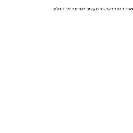
רד הרווחה
אישור תקציב המדינה
טלי גוטליב