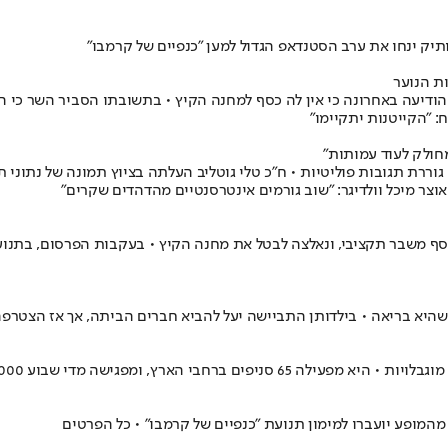
יק ינחו את ערב הסטנדאפ הגדול למען "כנפיים של קרמבו"
ת הנוער
יעה באחרונה כי אין לה כסף למחנה הקיץ • בתשובתו הסביר השר כי ה
: "הקייטנות יתקיימו"
חולק לעוד עמותות"
רת תגובות פוליטיות • ח"כ טלי גוטליב העלתה בציוץ תמונה של נתוני 
וצר מיכל וולדיגר: "שוב גורמים אינטרסנטיים מהדהדים שקרים"
סף משבר תקציבי, ונאלצה לבטל את מחנה הקיץ • בעקבות הפרסום, בתנועת 
כשהיא בריאה • בילדותן התביישה יעל להביא חברים הביתה, אך אז הצטרפ
ומפגישה מדי שבוע 6,000 בני נוער פעילים
המופע יועברו למימון תנועת "כנפיים של קרמבו" • כל הפרטים