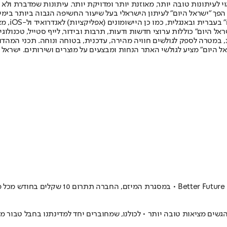
לעיתונות טובה יותר, מאוזנת יותר ומדויקת יותר. עיתונות שמדברת ולא צ
שלום. המהדורה המודפסת הראשונה פורסמה ב-30 ביולי 2007, וב-2010 הפך "ישראל היום" לעיתון הישראלי בעל שי
לחמנוביץ,
ל היום" כוללות ערוצי חדשות ודעות, תרבות ובידור, לייף סטייל, טכנולוגיה
ברית, במטרה לספק לגולשים חוויה מהירה, עדכנית, בטוחה ונוחה. תכני המה
ל היום" מציע לגולשי האתר הנחות ומבצעים על מוצרים ושירותים. ישראל 
ולהגשים מציאות טובה יותר • לכולנו, שמחוברים יחד למדינתנו בחבל טבור