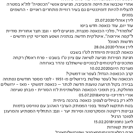
אחרי שכבשו את חיפה והסביבה, מגיעים אנשי "הכנופיה" לת"א במטרה
להצליח להיות דומיננטיים גם בעיר רוויית מתחרים ראויים • הרשמים
בפנים
לירן אוהלי
23.07.2020
עוד יום, עוד כנאפה חדש ביפו
"אלמהדי", מלכי הכנאפה מנצרת, מגיעים ליפו • וגם: חצר אחורית סודית
ל"קפה אירופה", איטלקית חדשה בנתניה ושפע תפריטי קיץ חדשים •
חדשות האוכל
לירן אוהלי
28.06.2020
כנאפה לבנונית מיוחדת לט"ו בשבט
חגיגת הפירות מגיעה לשיאה עם ציון ט"ו בשבט • פרח ראסלן רקחה
מתכונים לקינוחים לבנוניים שישתלבו נהדר בארוחה
מערכת היום
10.02.2020
קרב הכנאפה הגדול: ג'עפר או דמשקי?
הכנאפה של ג'עפר שולטת בירושלים מ-1951 • לפני מספר חודשים נפתחה
בבירה בקול תרועה טוענת חדשה לכתר – כנאפה דמשקי • מאז - ירושלים
מחולקת, בין תומכי הכנאפה הפלשתינית לזו הסורית • מבחן טעימה
אורי רודריגז-גרסיא
05.07.2018
ללא רק בטיולים לצפון: כנאפה בהכנה ביתית
בטח תתקשו לעמוד בפני הממתק הערבי האהוב עם טוויסט בדמות
גבינות ריקוטה ומסקרפונה ופירות יער • וגם: התחליף המפתיע והמרענן
לסוכר הרגיל
ליאב נחמני
15.02.2018
תגיות קשורות
פרח רסלאן
קינוחים
מאסטר שף
ירושלים
אוכל