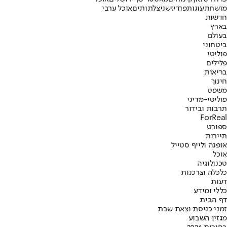
מושחת
עוגות
פודיז
שניצל
תותים
אוכל ערבי
חדשות
בארץ
בעולם
ביטחוני
פוליטי
פלילים
בריאות
חינוך
משפט
פוליטי-מדיני
תרבות ובידור
ForReal
ספורט
תיירות
אופנה ולייף סטייל
אוכל
טכנולוגיה
כלכלה וצרכנות
דעות
כללי ומידע
דף הבית
זמני כניסת וצאת שבת
מגזין השבוע