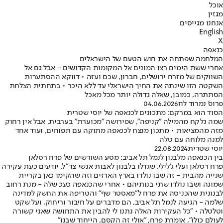
אוכל
מגזין
אנחנו מגייסים
English
X
כנאפה
המלחמה שפתחה את חוש הטעם של הישראלים
אחרי ששת הימים רצו המונים אל המקומות הקדושים - אבל גם אל
השווקים של מזרח ירושלים, חברון, שכם ועזה • דווקא ההסתערות
השקטה הזו שינתה את החיך הישראלי עד ללא היכר • בתחתית הצלחת
הסתתרה, כמובן, שאלה גדולה יותר מכל מאכל
פרופ' נמרוד לוז
04.06.2026
הסוד הוא במרקם: מתכונים לכנאפה של יוסי שטרית
שמה נלקח מהמילה "קניפה", שפירושה "מכוערת" בערבית, אבל אין רחוק
מזה מהמציאות • מתכון מנצח לכנאפה מתוקה עם תפוחים, ועוד אחד
למנה מלוחה עם טלה
יוסי שטרית
22.08.2024
בין הכנאפה מלבנון לנמל תל אביב: מסע השורשים של פרח רסלאן
פרח רסלאן ועלי ג'לילי, שגדלו בלבנון לאבות אנשי צד"ל, יודעים כעת עקירה
שנייה מהבית - זה שבו נולדו בארץ הארזים וזה שהקימו כאן בקריית
שמונה ושבו נולדו שתי בנותיהם • אחרי שהכנאפה כעכ שלה - מנת רחוב
לבנונית שהכניסה את פרח ל"מאסטר שף" והטריפה את החשק למדינה
שלמה - הגיעה לנמל תל אביב, הם מדברים על חיבור וריחוק, ועל שקט
וטלטלה • "כל העקירות האלה נתנו לי להבין את התחושה שאני קשורה
לעולם כולו", אומרת פרח, "אולי זה הקסם, הייחוד שבנו"