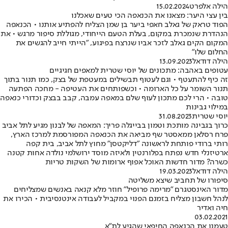
הילה אלפרט
15.02.2024
בין עצי היער: מצאנו את הכנאפה הכי טעים שאכלנו
הפוד טראק של גאלב חאפי ביער בן שמן הצליח להפתיע אותנו • הכנאפה
הנהדרת שנמכרת במקום, בעלת הטעם הייחודי, מגוללת סיפור מרגש • את
המקום הקים גאלב לזכר אביו שנרצח בפיגוע, "הייתי חייב להגשים את
החלום שלו"
הילה דודאל
13.09.2023
עטופים באהבה: מתכונים של יוסי שטרית למאפים חגיגיים
זה כיף להתעטף • וגם לעטוף תבשילים במעטפת של בצק, כמו תנור בתוך
תנור השומר על כל הארומה • וכשפותחים את העטיפה - מחכה הפתעה
טובה • הרי לכם מתכון לעוף שלם במאפה עמבה, קבב בבצק וכדורי כנאפה
במילוי גבינות
יוסי שטרית
31.08.2023
כרוך בגבינה מותכת וטמון בבייגלה פריך: המאפה של לבנון מגיע לתל אביב
פרח רסלאן ממאסטר שף מביאה את הכנאפה המפורסמת למרכז הארץ,
רותי ברודי פותחת לראשונה "דליקטסן" מחוץ לתל אביב, בית קפה
ארטיזנלי חדש נפתח בפלורנטין ולאיזה מוסד ירושלמי נולדה אחות קטנה
כשרה? מדור חדשות האוכל אפוף ארומות של השקות טריות
הילה דודאל
19.03.2023
סיפורו של תחביב שיצא משליטה
מדור האינסטגרם "מרימה פרופיל" חוזר מלא קנאה באנשים שמצליחים
לנהל חשבון מצליח בזמנם הפנוי במקביל לעבודה אינטנסיבית • הכירו את
חיה ואדיר
03.02.2021
טעמנו את הכנאפה החיפאי שהגיע לת"א