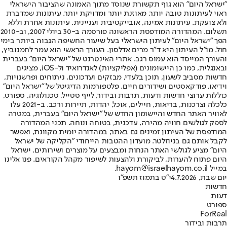
"ישראל היום" הוא גוף תקשורת שנוסד מתוך האמונה שהציבור הישראלי
ראוי לעיתונות טובה יותר, מאוזנת יותר ומדויקת יותר. עיתונות שמדברת
ולא צועקת. עיתונות אמינה, אובייקטיבית ועניינית. עיתונות אחרת וללא
תשלום. המהדורה המודפסת הראשונה פורסמה ב-30 ביולי 2007, וב-2010
הפך "ישראל היום" לעיתון הישראלי בעל שיעור החשיפה הגבוה ביותר בימי
חול. מו"ל העיתון היא ד"ר מרים אדלסון. העורך הראשי הוא עמר לחמנוביץ,
והעורך המייסד הוא עמוס רגב. אתרי האינטרנט של "ישראל היום" בעברית
ובאנגלית, כמו כן היישומונים (אפליקציות) לאנדרואיד ול-iOS, מציגים
חדשות מסביב לשעון, תוכן בלעדי, מבזקים ועדכונים, ניתוחים ופרשנויות,
וידיאו, פודקאסטים ושידורים חיים. פלטפורמות הדיגיטל של "ישראל היום"
כוללות ערוצי חדשות ודעות, תרבות ובידור, לייף סטייל, טכנולוגיה, ספורט,
כלכלה וצרכנות, בריאות, חיילים, אוכל, יהדות, תיירות ורכב. ב-2021 עלו
לאוויר האתר החדש והיישומון החדש של "ישראל היום" בעברית, במטרה
לספק לגולשים חוויה מהירה, עדכנית, בטוחה ונוחה. תכני המהדורה
המודפסת של העיתון זמינים גם באתר, במהדורה יומית מקוונת, ואפשר
לקבל אותם גם בניוזלטר. מועדון ההטבות הייחודי "הקליקה של ישראל
היום" מציע לגולשי האתר הנחות ומבצעים על מוצרים ושירותים. ישראל
היום פתוח להערות, לביקורת ולהצעות לשיפור מקהל הקוראים. פנו אלינו
במייל hayom@israelhayom.co.il.
יום שבת, 4.7.2026
י"ט בתמוז תשפ"ו
חדשות
דעות
ספורט
ForReal
תרבות ובידור