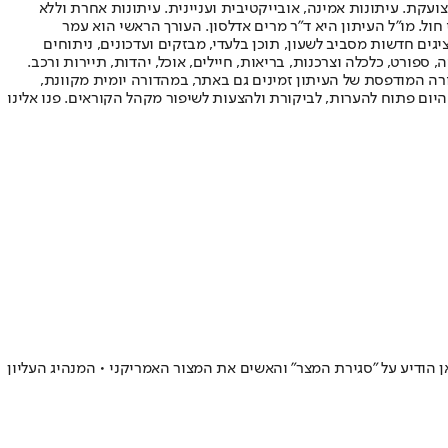
ועקת. עיתונות אמינה, אובייקטיבית ועניינית. עיתונות אחרת וללא
עור החשיפה הגבוה ביותר בימי חול. מו"ל העיתון היא ד"ר מרים אדלסון. העורך הראשי הוא עמר
 והעורך המייסד הוא עמוס רגב. אתרי האינטרנט של "ישראל היום" בעברית ובאנגלית, כמו כן היישומונים (אפליקציות) לאנדרואיד ול-iOS, מציגים חדשות מסביב לשעון, תוכן בלעדי, מבזקים ועדכונים, ניתוחים
, ספורט, כלכלה וצרכנות, בריאות, חיילים, אוכל, יהדות, תיירות ורכב.
דורה המודפסת של העיתון זמינים גם באתר, במהדורה יומית מקוונת,
היום פתוח להערות, לביקורת ולהצעות לשיפור מקהל הקוראים. פנו אלינו
ן הודיע על "סגירת המצר" והאשים את המצור האמריקני • המנהיג העליון