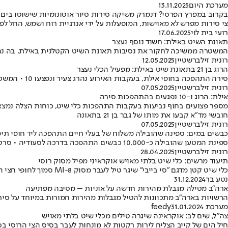
מערכת היום
13.11.2025
בקרוב במפרץ הפרסי? דנמרק משיקה סירות סיור אוטונומיות שישוטו בים 
צי סירות מפרש לא מאוישות, המופעלות על ידי אנרגיית רוח ושמש, החל לפעו
רועי בית לוי
17.06.2025
תאונת השיט באילת: חשוד נוסף נעצר
המשטרה ממשיכה לחקור את נסיבות תאונת השיט הקטלנית באילת, בה נהרג גבר בשנות ה20 לחייו ונפצעו 11 נוספים • מעצרם של שני 
רונית זילברשטיין
12.05.2025
הרוג בן 21 בתאונת שיט באילת: מפעיל הכלי נעצר
סירה התהפכה בחופי אילת, בעקבות האירוע נהרג צעיר ונפצעו 10 • המשטרה החרימה את כלי השיט ועצרה לחקירה את המפעיל ותבקש להאריך את מעצרו בבית המשפט
רונית זילברשטיין
07.05.2025
אילת: הרוג ו-10 נפגעים בהתהפכות סירה
חובשי מד"א קבעו את מותו של גבר בן 21 בתאונה
רונית זילברשטיין
07.05.2025
כבשים במים: ספינה שהובילה משלוח של בעלי חיים התהפכה ליד חופי תימ
ספינת המטען שהובילה כ-10,000 כבשים התהפכה בדרכה לסעודיה • סרטון ויראלי תיעד את מאמצי החילוץ של דייגים מקומיים • פעילים קוראים: "יש לאסור הובלת בעלי חיים בספינות"
רונית זילברשטיין
28.04.2025
תיעוד מרשים: כלי שיט בלתי מאויש אוקראיני מפיל מסוק רוסי
כלי שיט קטן מדגם "סי בייבי" שיגר טיל לעבר מסוק MI-8 סמוך לחופי חצי האי קרים • בתיעוד שפורסם נראה כלי הטיס כשהוא מתרסק
נטע בר
31.12.2024
ארה"ב מטילה מגבלת מהירות חדשה על אוניות – מסיבה מפתיעה
הרשויות בארה"ב מתכוונות להטיל מגבלות מהירות חמורות במיוחד על סיר
מערכת feedy
31.01.2024
צה"ל, שים לב: אוקראינה שיגרה טילים מכלי שיט בלתי מאויש
חיל הים של קייב הצליח לירות רקטות לא מונחות לעבר בסיס הצי הרוסי ב