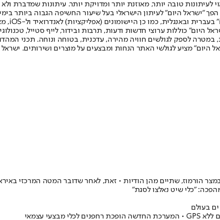
לעיתונות טובה יותר, מאוזנת יותר ומדויקת יותר. עיתונות שמדברת ולא צ
שלום. המהדורה המודפסת הראשונה פורסמה ב-30 ביולי 2007, וב-2010 הפך "ישראל היום" לעיתון הישראלי בעל שי
לחמנוביץ,
ל היום" כוללות ערוצי חדשות ודעות, תרבות ובידור, לייף סטייל, טכנולוגיה
ברית, במטרה לספק לגולשים חוויה מהירה, עדכנית, בטוחה ונוחה. תכני המה
ל היום" מציע לגולשי האתר הנחות ומבצעים על מוצרים ושירותים. ישראל 
במצר הורמוז, שתיים מהן הודיות • זאת, לאחר שדובר המטה המרכזי באירא
פכה: "כלי שיט נאלצו לסגת"
ים בעולם
צעי עצמאי