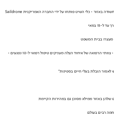
אזור • כלי השיט פותחו על ידי החברה האמריקנית Saildrone
מספר פצועים בחוף נביעות בעקבות התהפכות כלי שיט, כוחות הצלה נמצאים בזירה • לפי בדיווחים הסירה לקחה סיבוב חד מדי וזה גרם להתהפכות • צוותי הרפואה של איחוד הצלה מעניקים טיפול רפואי ל-10 נפגעים •
ט שלהן באזור ממילא מסוכן גם במהירות הקיימת
לחמה רבים בעולם