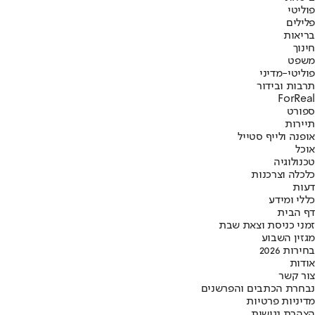
פוליטי
פלילים
בריאות
חינוך
משפט
פוליטי-מדיני
תרבות ובידור
ForReal
ספורט
תיירות
אופנה ולייף סטייל
אוכל
טכנולוגיה
כלכלה וצרכנות
דעות
כללי ומידע
דף הבית
זמני כניסת וצאת שבת
מגזין השבוע
בחירות 2026
אודות
צור קשר
נבחרת הכתבים והפרשנים
מדיניות פרטיות
הצהרת נגישות