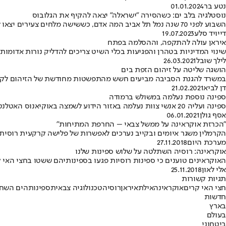
נטע בר
01.01.2024
נוסטלגיה בלב ים: כשהסירה "ישראלה" יצאה להקיף את הגלובוס
השבוע לפני 70 שנה נמל תל אביב המה אדם, כששישה מלחים צעירים יצאו ל"מסע ימי מסביב לעולם" על סירת מפרש קטנה • התכנון המקורי היה לבצע לשוט בימים במשך שנה וחצי - מה קרה בפועל?
דייויד סלע
19.07.2023
איראן עולה להתקפה, וההסלמה בפתח
שינוי המדיניות בטהרן והפגיעות בכלי השיט צריכים להדליק נורות אדומות
לילך שובל
26.03.2021
הושגה שליטה על זיהום הזפת בים
במשרד להגנת הסביבה מביעים חשש מהתפשטות מחודשת של הזיהום לקראת ה
דן לביא
21.02.2021
ספינה נוספת נעלמה במשולש ברמודה
ספינה ועליה 20 אנשי צוות נעלמה באזור הידוע לשמצה באוקיאנוס האטלנטי • משמר החופים סרק שטח של כ-50 אלף קילומטרים - אך לא מצא זכר לכלי השיט
אסף גולן
06.01.2021
"הכרזת אוקראינה על ממשל צבאי – החרפת המתיחות"
הקרמלין משגר איומים ובקייב נערכים לאפשרות של פלישה קרקעית רוסית •
מערכת היום
27.11.2018
אוקראינה: רוסיה השתלטה על שלוש ספינות שלנו
האוקראינים טוענים כי ספינות רוסיות פגעו בספינותיהם ששטו בחצי האי 
אלי לאון
25.11.2018
תגיות קשורות
חצי האי קרים
אוקראינה
אילת
איראן
רוסיה
טכנולוגיה צבאית
ספינות
הים השחו
חדשות
בארץ
בעולם
ביטחוני