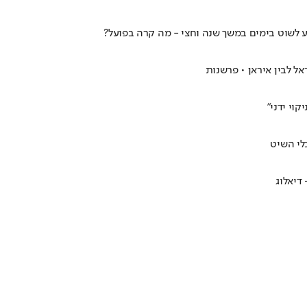
ל לבין איראן • פרשנות
וי ידני"
דיאלוג