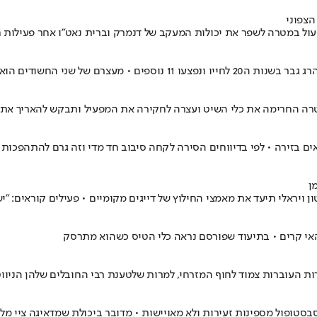
הצפוני
ל במטרה לשפר את יכולות המעקב של דנמרק וברית נאט"ו אחר פעילות חשודה ב
החשודים הוארך עד ל-15 במאי
ן
ות העוברות צמוד לחוף המזרחי, למרות שלטענת רבי החובלים שלהן הניוו
סבסטופול מספינות זעירות ולא מאויישות • מדובר ביכולת שמדאיגה ציי מ