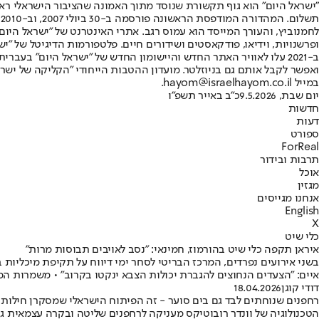
"ישראל היום" הוא גוף תקשורת שנוסד מתוך האמונה שהציבור הישראלי ראוי 
ת
ופרשנויות, וידיאו, פודקאסטים ושידורים חיים. פלטפורמות הדיגיטל של "ישרא
ב-2021 עלו לאוויר האתר החדש והיישומון החדש של "ישראל היום" בע
ואפשר לקבל אותם גם בניוזלטר. מועדון ההטבות הייחודי "הקליקה של ישרא
במייל hayom@israelhayom.co.il.
יום שבת, 9.5.2026
כ"ב באייר תשפ"ו
חדשות
דעות
ספורט
ForReal
תרבות ובידור
אוכל
מגזין
אנחנו מגייסים
English
X
כלי שיט
איראן תקפה כלי שיט בהורמוז, חמינאי: "נסב לאויבים תבוסות מרות"
בשני אירועים נפרדים, המרכז הבריטי לסחר ימי דיווח על תקיפת מיכליות 
איים: "הצעדים הנחוצים להגברת יכולות הצבא ינקטו בקרוב" • משמרות המה
דודי קוגן
18.04.2026
רחפנים שנוחתים לבד גם בים סוער - זה הפיתוח הישראלי שמסקרן חילות 
הטכנולוגיה של וונדר רובוטיקס מעניקה לרחפנים שליטה ובקרה עצמאית גם ללא GPS • המערכת החדשה הופכת רחפנים לכלי מב