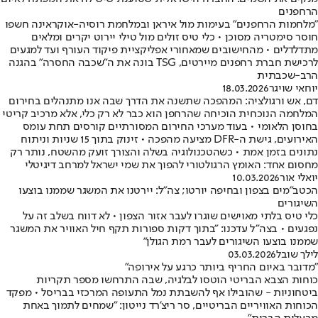
הרחפנים
"מלחמות הרחפנים" בעימות מול איראן ובמלחמת רוסיה-אוקראינה חשפו
חוסר סימטריה מסוכן • כלי טיס זולים מול טילי יירוט יקרים ומלאים
מתדלדלים • מהחישובים שמאחורי אפליקציית פיקוד העורף ועד למגעים
לרכישת חברת רחפנים מיירטים, TSG בונה את ה"שכבה החסרה" בהגנה
הרב-שכבתית
יוחאי שויגר
18.03.2026
דם, אש ורגולציה: המהפכה שתשנה את הדרך שבה אנו מתנהלים בחירום
המלחמה הנוכחית הוכיחה שהרחפן הוא כבר לא רק כלי, אלא מרכיב קריטי
בחוסן הלאומי • בעוד מערכי החירום המסורתיים קורסים תחת עומס
האירועים, גישת ה-DFR מציעה מהפכה • זינוק בתוך 15 שניות וניתוח
נתונים בזמן אמת • כשהטכנולוגיה בשלה והצורך זועק מהשטח, נותר רק
מחסום אחד: האומץ הרגולטורי להפוך את שמי ישראל למרחב דיגיטלי
יואלי אור
10.03.2026
הכטב"מים בצפון ובחיפה יורטו; צה"ל: יירטנו את המשגר שממנו בוצעו
השיגורים
כלי טיס בלתי מאוישים שוגרו לעבר אזור הצפון • לא דווח בשלב זה על
נפגעים • בצה"ל עדכנו: "בתוך דקות ספורות תקף חיל האוויר את המשגר
שממנו בוצעו השיגורים לעבר רמת הגולן"
לילך שובל
03.03.2026
"מדובר באיום החריף ביותר כרגע על אירופה"
כוחות הצבא הבריטי הוטסו לבלגיה, שבה התרחשו מספר תקריות
ביטחוניות - שהובילו אף להשבתת נמל התעופה המרכזי בבריסל • מפקד
הכוחות האוויריים הבריטיים, סר ריצ'רד נייטון: "שמחים לתמוך באחת