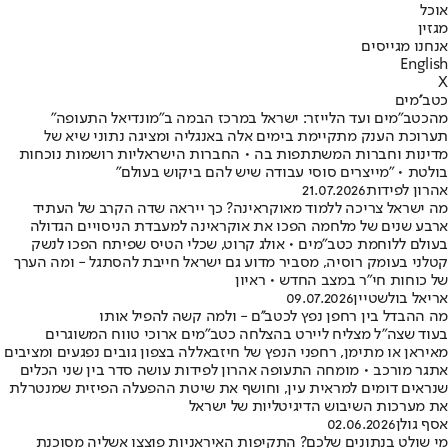
אוכל
מגזין
אנחנו מגייסים
English
X
כטב''מים
מהכטב"מים ועד הלייזר: ישראל במרכז הבמה ב"מונדיאל התעופה"
תערוכת הענק מתקיימת בימים אלה באנגליה ומציגה נתוני שיא של
מדינות וחברות המשתתפות בה • החברות הישראליות רושמות נוכחות
בולטת • "מייצרים סוסי עבודה שיש להם ביקוש בעולם"
אהרון לפידות
21.07.2026
מה ישראל צריכה ללמוד מאוקראינה? כך ייראה שדה הקרב של העתיד
ארבע שנים של מלחמה הפכו את אוקראינה למעבדת הניסויים הגדולה
בעולם ללוחמת כטב"מים • אולג קרוט, שכלי הטיס שפיתח הפכו לנשק
קטלני בעומק רוסיה, מסביר מדוע גם ישראל חייבת להסתגל - ומה הערך
של כוחות חי"ר במצב החדש • ראיון
אריאל בולשטיין
09.07.2026
מה ההבדל בין רחפן נפץ לכטב''ם - ולמה קשה להפיל אותו
בעוד שצה"ל מצליח ליירט בהצלחה כטב"מים ארוכי טווח המשוגרים
מאיראן או מתימן, רחפני הנפץ של חיזבאללה בצפון גובים נפגעים ומציבים
אתגר מורכב • מומחה התעופה אהרון לפידות עושה סדר בין שני הכלים
שנראים דומים למראית עין, וחושף את שיטת ההפעלה הפיזית שמנטרלת
את מערכות השיבוש הדיגיטליות של ישראל
אסף גולן
02.06.2026
מי שולט בנתונים שלכם? התקיפות האיראניות פוצצו אשליה מסוכנת