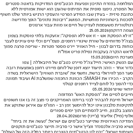
המלחמה במזרח התיכון ופגיעות הכטב"מים המדויקות בדאטה סנטרים
של המפרץ, ניפצו סופית את המיתוס שהענן הוא ישות אמורפית ללא
כתובת פיזית • בעידן שבו המידע הפרטי והעסקי הרגיש ביותר שלנו חשוף
לסכנות ביטחוניות מוחשיות, המושג "ריבונות נתונים" הופך מדרישה
רגולטורית משעממת לעניין של חיים או מוות עבור ארגונים
נעמה דרוקמן
25.05.2026
"זו לא הפסקת אש - זו אש ללא הפסקה": אזעקות בלתי פוסקות בצפון
בצה"ל מדווחים על שורת שיגורי רחפנים, פצמ"רים וכלי טיס עוינים לעבר
כוחות בדרום לבנון • חיל האוויר יירט מספר מטרות • שריפה פרצה סמוך
לראש הנקרה בעקבות נפילת פריט אמל"ח
מערכת היום
15.05.2026
עם הנשק האישי: חייל צה"ל מיירט כטב"ם של חיזבאללה | צפו
כדור אחד - וזהו: תיעוד יוצא דופן של לוחם מיירט רחפן באמצעות רובה
סער הפך לוויראלי ברשת, וחשף את "שוברת השוויון" הישראלית בשדה
הקרב • הכירו את SMASH: הכוונת החכמה שמשלבת AI ועיבוד תמונה
כדי להפוך כל לוחם לצייד רחפנים קטלני
יוחאי שויגר
03.05.2026
חייבים לסיים את "הפסקת האש" המדומה
ישראל חייבת להבהיר לבני בריתנו האמריקנים כי מצב זה בו אנו חשופים
לתקיפות מלבנון אינו יכול להימשך זמן רב • המו"מ עם איראן שתוקע את
המצב בלבנון, חייב להסתיים תוך ימים ספורים
אלוף (מיל') אליעזר (צ'ייני) מרום
28.04.2026
המדינה האירופית שתייצר כטב"מים עם ישראל: "נעשה את זה ביחד"
נשיא סרביה אלכסנדר ווצ'יץ' אישר כי סרביה תייצר כטב״מים תוקפים
בשיתוף ישראל: ״יהיו לנו הכטב״מים הטובים ביותר בחלק הזה של העולם״