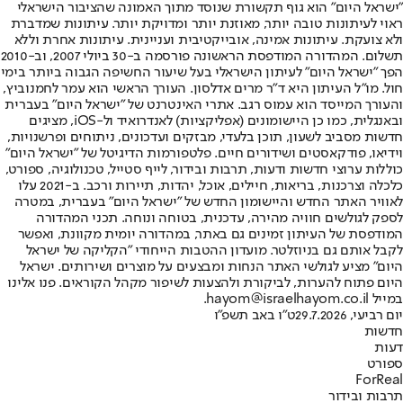
"ישראל היום" הוא גוף תקשורת שנוסד מתוך האמונה שהציבור הישראלי
ראוי לעיתונות טובה יותר, מאוזנת יותר ומדויקת יותר. עיתונות שמדברת
ולא צועקת. עיתונות אמינה, אובייקטיבית ועניינית. עיתונות אחרת וללא
תשלום. המהדורה המודפסת הראשונה פורסמה ב-30 ביולי 2007, וב-2010
הפך "ישראל היום" לעיתון הישראלי בעל שיעור החשיפה הגבוה ביותר בימי
חול. מו"ל העיתון היא ד"ר מרים אדלסון. העורך הראשי הוא עמר לחמנוביץ,
והעורך המייסד הוא עמוס רגב. אתרי האינטרנט של "ישראל היום" בעברית
ובאנגלית, כמו כן היישומונים (אפליקציות) לאנדרואיד ול-iOS, מציגים
חדשות מסביב לשעון, תוכן בלעדי, מבזקים ועדכונים, ניתוחים ופרשנויות,
וידיאו, פודקאסטים ושידורים חיים. פלטפורמות הדיגיטל של "ישראל היום"
כוללות ערוצי חדשות ודעות, תרבות ובידור, לייף סטייל, טכנולוגיה, ספורט,
כלכלה וצרכנות, בריאות, חיילים, אוכל, יהדות, תיירות ורכב. ב-2021 עלו
לאוויר האתר החדש והיישומון החדש של "ישראל היום" בעברית, במטרה
לספק לגולשים חוויה מהירה, עדכנית, בטוחה ונוחה. תכני המהדורה
המודפסת של העיתון זמינים גם באתר, במהדורה יומית מקוונת, ואפשר
לקבל אותם גם בניוזלטר. מועדון ההטבות הייחודי "הקליקה של ישראל
היום" מציע לגולשי האתר הנחות ומבצעים על מוצרים ושירותים. ישראל
היום פתוח להערות, לביקורת ולהצעות לשיפור מקהל הקוראים. פנו אלינו
במייל hayom@israelhayom.co.il.
יום רביעי, 29.7.2026
ט"ו באב תשפ"ו
חדשות
דעות
ספורט
ForReal
תרבות ובידור