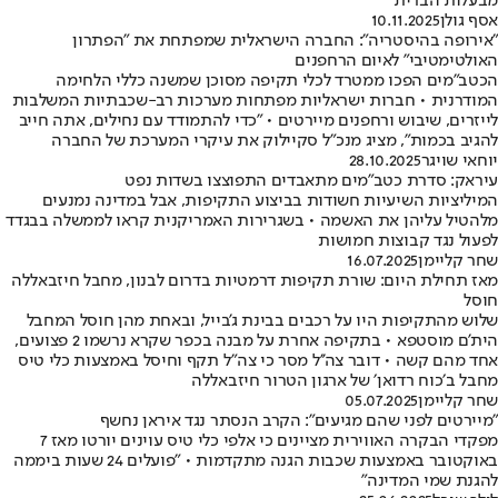
מבעלות הברית"
אסף גולן
10.11.2025
"אירופה בהיסטריה": החברה הישראלית שמפתחת את "הפתרון
האולטימטיבי" לאיום הרחפנים
הכטב"מים הפכו ממטרד לכלי תקיפה מסוכן שמשנה כללי הלחימה
המודרנית • חברות ישראליות מפתחות מערכות רב-שכבתיות המשלבות
לייזרים, שיבוש ורחפנים מיירטים • "כדי להתמודד עם נחילים, אתה חייב
להגיב בכמות", מציג מנכ"ל סקיילוק את עיקרי המערכת של החברה
יוחאי שויגר
28.10.2025
עיראק: סדרת כטב"מים מתאבדים התפוצצו בשדות נפט
המיליציות השיעיות חשודות בביצוע התקיפות, אבל במדינה נמנעים
מלהטיל עליהן את האשמה • בשגרירות האמריקנית קראו לממשלה בבגדד
לפעול נגד קבוצות חמושות
שחר קליימן
16.07.2025
מאז תחילת היום: שורת תקיפות דרמטיות בדרום לבנון, מחבל חיזבאללה
חוסל
שלוש מהתקיפות היו על רכבים בבינת ג'בייל, ובאחת מהן חוסל המחבל
הית'ם מוסטפא • בתקיפה אחרת על מבנה בכפר שקרא נרשמו 2 פצועים,
אחד מהם קשה • דובר צה''ל מסר כי צה"ל תקף וחיסל באמצעות כלי טיס
מחבל ב׳כוח רדואן׳ של ארגון הטרור חיזבאללה
שחר קליימן
05.07.2025
"מיירטים לפני שהם מגיעים": הקרב הנסתר נגד איראן נחשף
מפקדי הבקרה האווירית מציינים כי אלפי כלי טיס עוינים יורטו מאז 7
באוקטובר באמצעות שכבות הגנה מתקדמות • "פועלים 24 שעות ביממה
להגנת שמי המדינה"