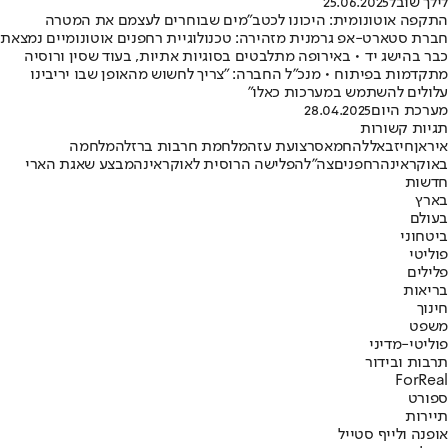
לילך שובל
25.06.2025
התקפה אוטונומית: היכונו לכטב"מים שבוחרים לעצמם את המטרה
חברת סטארט-אפ גרמנית מזהירה: טכנולוגיית רחפנים אוטונומיים נמצאת
כבר בהישג יד • באירופה מתלבטים בסוגיות אתיות, בעוד שסין ורוסיה
מתקדמות בפיתוח • מנכ"ל החברה: "צריך לחשוש מהאופן שבו יריבינו
עלולים להשתמש במערכות כאלו"
מערכת היום
28.04.2025
תגיות קשורות
איראן
חיזבאללה
חמאס
רצועת עזה
מלחמת חרבות ברזל
המלחמה
באוקראינה
רחפנים
צה"ל
הפלישה הרוסית לאוקראינה
מבצע שאגת הארי
חדשות
בארץ
בעולם
ביטחוני
פוליטי
פלילים
בריאות
חינוך
משפט
פוליטי-מדיני
תרבות ובידור
ForReal
ספורט
תיירות
אופנה ולייף סטייל