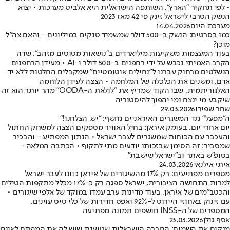
• לפי תחקיר "הארץ", השותפה הישראלית היא אלביט מערכות • יצוא
הנשק הסרבי לישראל זינק פי 42 מאז 2023
מערכת היום
14.04.2026
כמו בסרטים: הנשק ב-500 דולר שמשמיד טנקים במיליונים - והאם צה"ל
מוכן?
בעוד המעצמות משקיעות מיליארדים ב"נושאות מטוסים מזהב", שדה
הקרב האמיתי נכבש על ידי רחפנים ב-500 דולר ו-AI • מעידן הרחפנים
הנשלטים מרחוק עברנו ל"נחילים אוטומטיים" שמקבלים החלטות ללא יד
אדם, ומשנים את הכלכלה של המלחמה • הצצה לעידן הלוחמה
האלגוריתמית, שבו הקוד שמריץ את "לולאת ה-OODA" מהר יותר הוא זה
שיקבע מי ינצח ומי יהפוך להיסטוריה
שחר שפירו
29.03.2026
ה"מפעל" נגד המשגרים האיראניים נחשף: "יש, הצלחנו!"
יום אחרי יום, בעומק איראן: בחיל האוויר מספקים הצצה למשחק החתול
והעכבר עם הכוחות שמשגרים לעבר ישראל • הנתון המפתיע - והבכיר
שמסביר: זה הסימן שבזכותו יודעים מתי לתקוף • הכתבה המלאה -
בסופ"ש באתר וב"ישראל שישבת"
איתי אילנאי
24.03.2026
מספרים מפתיעים: רק 17% מהשיגורים של איראן כוונו לעבר ישראל
למרות התחושה הציבורית, ישראל ספגה רק כ-17% מכלל מתקפות הטילים
והכטב"מים של איראן, בעוד מדינות ערב עמדו במוקד של אלפי שיגורים •
עם זינוק באחוזי היירוט ל-92% ואפס חדירות של כלי טיס עוינים,
המספרים של ה-INSS חושפים תמונה מפתיעה
אסף גולן
23.03.2026
מנקים את השמים: החברה הישראלית שטוענת שיש לה את המפתח לאיום