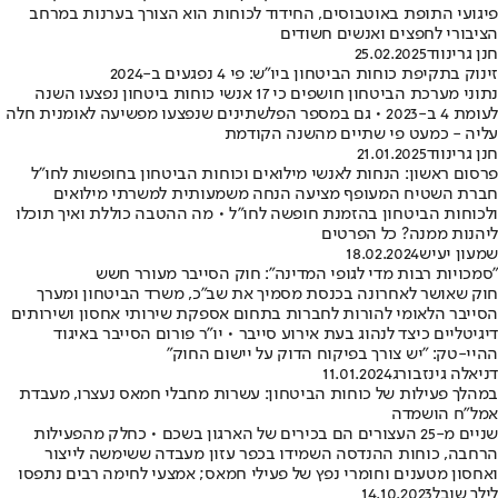
פיגועי התופת באוטבוסים, החידוד לכוחות הוא הצורך בערנות במרחב
הציבורי לחפצים ואנשים חשודים
חנן גרינווד
25.02.2025
זינוק בתקיפת כוחות הביטחון ביו"ש: פי 4 נפגעים ב-2024
נתוני מערכת הביטחון חושפים כי 17 אנשי כוחות ביטחון נפצעו השנה
לעומת 4 ב-2023 • גם במספר הפלשתינים שנפצעו מפשיעה לאומנית חלה
עליה - כמעט פי שתיים מהשנה הקודמת
חנן גרינווד
21.01.2025
פרסום ראשון: הנחות לאנשי מילואים וכוחות הביטחון בחופשות לחו״ל
חברת השטיח המעופף מציעה הנחה משמעותית למשרתי מילואים
ולכוחות הביטחון בהזמנת חופשה לחו"ל • מה ההטבה כוללת ואיך תוכלו
ליהנות ממנה? כל הפרטים
שמעון יעיש
18.02.2024
"סמכויות רבות מדי לגופי המדינה": חוק הסייבר מעורר חשש
חוק שאושר לאחרונה בכנסת מסמיך את שב"כ, משרד הביטחון ומערך
הסייבר הלאומי להורות לחברות בתחום אספקת שירותי אחסון ושירותים
דיגיטליים כיצד לנהוג בעת אירוע סייבר • יו"ר פורום הסייבר באיגוד
ההיי-טק: "יש צורך בפיקוח הדוק על יישום החוק"
דניאלה גינזבורג
11.01.2024
במהלך פעילות של כוחות הביטחון: עשרות מחבלי חמאס נעצרו, מעבדת
אמל"ח הושמדה
שניים מ-25 העצורים הם בכירים של הארגון בשכם • כחלק מהפעילות
הרחבה, כוחות ההנדסה השמידו בכפר עזון מעבדה ששימשה לייצור
ואחסון מטענים וחומרי נפץ של פעילי חמאס; אמצעי לחימה רבים נתפסו
לילך שובל
14.10.2023