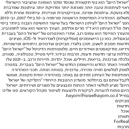
"ישראל היום" הוא גוף תקשורת שנוסד מתוך האמונה שהציבור הישראלי
ראוי לעיתונות טובה יותר, מאוזנת יותר ומדויקת יותר. עיתונות שמדברת
ולא צועקת. עיתונות אמינה, אובייקטיבית ועניינית. עיתונות אחרת וללא
תשלום. המהדורה המודפסת הראשונה פורסמה ב-30 ביולי 2007, וב-2010
הפך "ישראל היום" לעיתון הישראלי בעל שיעור החשיפה הגבוה ביותר בימי
חול. מו"ל העיתון היא ד"ר מרים אדלסון. העורך הראשי הוא עמר לחמנוביץ,
והעורך המייסד הוא עמוס רגב. אתרי האינטרנט של "ישראל היום" בעברית
ובאנגלית, כמו כן היישומונים (אפליקציות) לאנדרואיד ול-iOS, מציגים
חדשות מסביב לשעון, תוכן בלעדי, מבזקים ועדכונים, ניתוחים ופרשנויות,
וידיאו, פודקאסטים ושידורים חיים. פלטפורמות הדיגיטל של "ישראל היום"
כוללות ערוצי חדשות ודעות, תרבות ובידור, לייף סטייל, טכנולוגיה, ספורט,
כלכלה וצרכנות, בריאות, חיילים, אוכל, יהדות, תיירות ורכב. ב-2021 עלו
לאוויר האתר החדש והיישומון החדש של "ישראל היום" בעברית, במטרה
לספק לגולשים חוויה מהירה, עדכנית, בטוחה ונוחה. תכני המהדורה
המודפסת של העיתון זמינים גם באתר, במהדורה יומית מקוונת, ואפשר
לקבל אותם גם בניוזלטר. מועדון ההטבות הייחודי "הקליקה של ישראל
היום" מציע לגולשי האתר הנחות ומבצעים על מוצרים ושירותים. ישראל
היום פתוח להערות, לביקורת ולהצעות לשיפור מקהל הקוראים. פנו אלינו
במייל hayom@israelhayom.co.il.
מבזקים
חדשות
אוכל
תשחץ
ForReal
תרבות