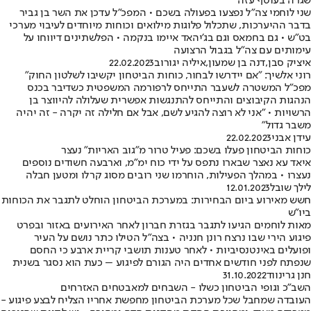
שגרה בעוטף עזה
שני לוחמי צה"ל נפצעו בפעולה בשכם • המפכ"ל עדכן את השר בן גביר
בדבר ההיערכות, שתכלול פלוגות מילואים וכוחות מיוחדים לעיבוי מערכי
בט״ש • גם בחמאס וגם בג'יהאד איימו בנקמה • הפלשתינים דיווחו על
עימותים עם צה"ל בגבול הרצועה
איציק סבן
,
דנה בן שמעון
,
איליה יגורוב
22.02.2023
רוני אלשיך: "אם יידרשו לבחור, כוחות הביטחון יקשיבו לשלטון החוק"
מפכ"ל המשטרה לשעבר התייחס לרפורמה המשפטית כשדיבר בכנס
הנהגות הקיבוצים והתייחס להתנגשות אפשרית שעלולה להיווצר בן
הרשויות • "אני לא רוצה להגיע לשם, אבל אם חלילה זה יקרה - זה יהיה
משבר גדול"
עידן אבני
22.02.2023
כוחות הביטחון פעלו בשכם: פעיל טרור מ"גוב האריות" נעצר
איאד עא נאצר שבארו נתפס על ידי כוח ימ"מ, וארבעה חשודים נוספים
נעצרו • במהלך הפעילות, הוחרמו שני רובים מסוג קרלו ומטען חבלה
לילך שובל
12.01.2023
חשש מאירוע ביום הבחירות: במערכת הביטחון הוחלט לתגבר את הכוחות
ביו"ש
מאות לוחמים הגיעו לתגבר בגזרת חברון לאחר האירועים באזור ובפרט
פיגוע הירי שבו נרצח רונן חנניה • בצה"ל הטילו כתר נושם על העיר
ופועלים באינטנסיביות • לאחר טענות תושבי קריית ארבע כי החסם
שנפתח לפני חודשים אחדים היה הגורם לפיגוע – כעת הוא נסגר בשנית
חנן גרינווד
31.10.2022
השב"כ וגופי הביטחון כשלו - השבחים למאבטחים האזרחים
העובדה שמחבל שכל מערכת הביטחון מחפשת אחריו הצליח לבצע פיגוע -