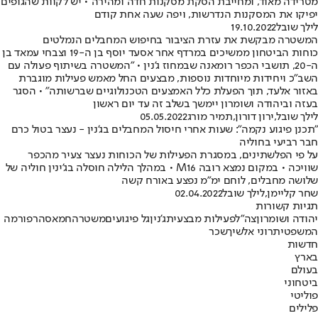
מטרידה מאוד, ומחייבת הסקת מסקנות חדה ומהירה • יש לקוות שהגופים
יפיקו את המסקנות הנדרשות, ויפה שעה אחת קודם
לילך שובל
19.10.2022
המשטרה מבקשת את עזרת הציבור בחיפוש המחבלים הנמלטים
כוחות הביטחון ממשיכים במרדף אחר אסעד יוסף בן ה-19 וצבחי עמאד בן
ה-20, תושבי הכפר רומאנה שבמחוז ג'נין • "המשטרה בשיתוף פעולה עם
השב"כ ויחידות מיוחדות נוספות, מבצעים החל מאמש פעילות מוגברת
באזור אלעד, תוך הפעלת כלל האמצעים הטכנולוגיים שברשותה" • הסגר
בעזה וביהודה ושומרון יימשך בשלב זה עד יום ראשון
לילך שובל
,
ירון דורון
,
תמיר מורג
05.05.2022
"תכנן פיגוע נקמה": שעות אחרי חיסול המחבלים בג'נין - נעצר בטול כרם
חבר רביעי בחוליה
על פי הפלשתינים, במסגרת הפעילות של הכוחות נעצר צעיר מהכפר
שוויכה • במקום נמצא רובה M16 • במהלך הלילה חוסלה בג'ינין חוליה של
שלושה מחבלים, לוחם ימ"מ נפצע באורח קשה
שחר קליימן
,
לילך שובל
02.04.2022
תגיות קשורות
יהודה ושומרון
צה"ל
פעילות מבצעית
ג'נין
גל פיגועים
משטרה
חמאס
הרפורמה
המשפטית
רוני אלשיך
שכר
חדשות
בארץ
בעולם
ביטחוני
פוליטי
פלילים