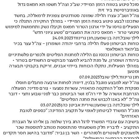
סוכל פיגוע בטווח הזמן המיידי: שב"כ וצה"ל חשפו תא חמאס גדול
באוניברסיטת ביר זית
צה"ל ושב"כ עצרו הלילה שמונה סטודנטים צפונית לרמאללה, בחשד
שתכננו לבצע פיגוע בטוח הזמן המיידי • במהלך החקירה התגלה כי
הפעילים גויסו על ידי ארגון הטרור חמאס וקיבלו נשק ותחמושת למימוש
פיגועי טרור • חמאס כינה את המעצרים "פשע ציוני חדש"
לילך שובל
,
דנה בן שמעון
,
חנן גרינווד
24.09.2023
כוחות הביטחון פעלו הלילה ברחבי יהודה ושומרון - צה"ל עצר בכיר
בג'יהאד האסלאמי
כוחות הביטחון נכנסו גם הלילה למחנות הפליטים ולכפרים פלשתיניים
ביהודה ושומרון, על מנת להביא למעצר מבוקשים החשודים בטרור •
במהלך הפעילות, נתקלו הכוחות ביידוי אבנים, זריקת בקבוקי תבערה
ומטען
חנן גרינווד
,
לילך שובל
07.09.2023
צה"ל יצא למבצע מוגבל בג'נין, דיווח: לפחות ארבעה מחבלים חוסלו
מפקדת חמ"ל הותקפה מהאוויר, עשרות נפצעו • גורם מדיני: הפעולה
הנרחבת אושרה על ידי רה"מ ושר הביטחון כבר לפני שבוע וחצי • דובר
צה"ל: "לא באנו לכבוש את מחנה הפליטים"
לילך שובל
,
דנה בן שמעון
,
שירית אביטן כהן
03.07.2023
מנכ"ל המשרד לביטחון לאומי על תקציב המדינה: "כספים לטובת
האזרחים"
בישיבה עם עובדי המשרד לרגל החג בירך שלמה בן אליהו על העברת
התקציב • לדבריו חלק משמעותי מהתוספת מנותב לתוספות שכר
ולמענקים לשוטרים ולסוהרים • השר בן גביר: "מדובר בהישג חסר תקדים
להחזרת ההרתעה והמשילות"