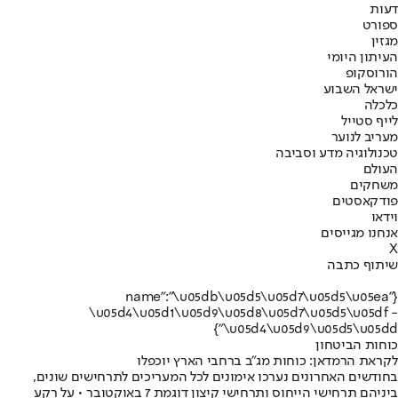
דעות
ספורט
מגזין
העיתון היומי
הורוסקופ
ישראל השבוע
כלכלה
לייף סטייל
מעריב לנוער
טכנולוגיה מדע וסביבה
העולם
משחקים
פודקאסטים
וידאו
אנחנו מגייסים
X
שיתוף כתבה
{"name":"\u05db\u05d5\u05d7\u05d5\u05ea
\u05d4\u05d1\u05d9\u05d8\u05d7\u05d5\u05df -
\u05d4\u05d9\u05d5\u05dd"}
כוחות הביטחון
לקראת הרמדאן: כוחות מג"ב ברחבי הארץ יוכפלו
בחודשים האחרונים נערכו אימונים לכל המעריכים לתרחישים שונים,
ביניהם תרחישי הייחוס ותרחישי קיצון דוגמת 7 באוקטובר • על רקע