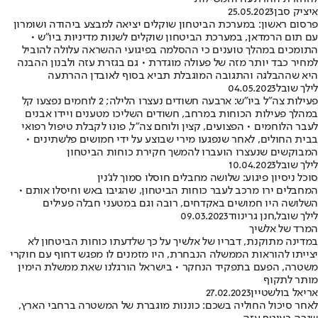
איציק סבן
25.05.2023
פרסום ראשון: במערכת הביטחון שוקלים יציאה למבצע ביהודה ושומרון
עם תום הרמדאן, במערכת הביטחון שוקלים לשנות מדיניות ביו"ש •
התומכים במהלך טוענים כי ההסלמה בפיגועי ההשראה עלולה להוביל
למחיר כבד יותר מזה של פעולה מוגדרת • גם בגזרת עזה ולבנון ההבנה
היא שההבלגה והתגובה המוגבלת תביא בסוף לאובדן ההרתעה
לילך שובל
04.05.2023
פעילות צה"ל ביו"ש: ארבעה חשודים נעצרו הלילה; 2 לוחמים נפצעו קל
במהלך פעילות הכוחות במרחב, חשודים השליכו מטענים ויידו אבנים
לעבר הלוחמים • הפצועים, קצין ולוחם צה"ל, פונו לקבלת טיפול רפואי
בבית החולים, לאחר שנפגעו מירי שבוצע על ידי חמושים פלשתינים •
המבוקשים שנעצרו הועברו להמשך חקירת כוחות הביטחון
לילך שובל
10.04.2023
סוכל ניסיון פיגוע: שלושה מחבלים חוסלו סמוך לג'נין
המחבלים ירו מרכב לעבר כוחות הביטחון, שהגיבו באש וחיסלו אותם •
השלושה היו חמושים באקדחים, רובה וגם במטעני חבלה פעילים
לילך שובל
,
חנן גרינווד
09.03.2023
המרד של אלשיך
במדינה מתוקנת, דבריו של אלשיך על כך שלדעתו כוחות הביטחון לא
יצייתו להוראות הממשלה הנבחרת, היו מזמנים לו מפגש דחוף עם חוקרי
משטרה, הפעם בתפקיד הנחקר • בישראל הורגלנו שאת ממשלת הימין
מותר לתקוף
אריאל בולשטיין
27.02.2023
לאחר סיכול החוליה בשכם: כוננות מוגברת של המשטרה ברחבי הארץ,