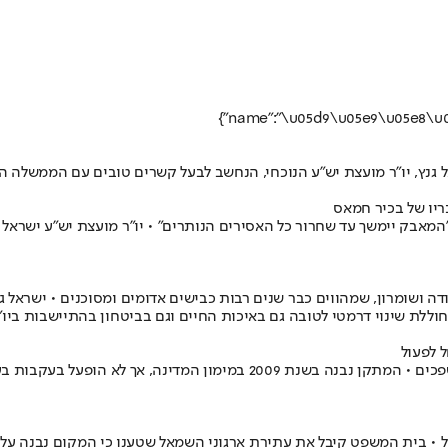
נץ, יו"ר מועצת יש"ע הנוכחי, הנחשב לבעל קשרים טובים עם הממשלה הנ
ריו של בכיר חמאס
המאבק יימשך עד שחרור כל האסירים הנותרים" • יו"ר מועצת יש"ע ישראל 
ושומרון, שמהווים כבר שנים רבות כבישים אדומים ומסוכנים • ישראל גנץ,
ללת שינוי דרמטי לטובה גם באיכות החיים וגם בביטחון בהתיישבות ביו"
זו השנה השנייה מאז התחייבות המדינה לבג"ץ על הפעלת מתקן טיהור השפכים •
 בית המשפט קיבל את עתירת ארגוני השמאל שטענו כי המקום נבנה על ק