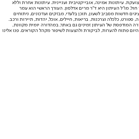
ועקת. עיתונות אמינה, אובייקטיבית ועניינית. עיתונות אחרת וללא
עור החשיפה הגבוה ביותר בימי חול. מו"ל העיתון היא ד"ר מרים אדלסון. העורך הראשי הוא עמר
 והעורך המייסד הוא עמוס רגב. אתרי האינטרנט של "ישראל היום" בעברית ובאנגלית, כמו כן היישומונים (אפליקציות) לאנדרואיד ול-iOS, מציגים חדשות מסביב לשעון, תוכן בלעדי, מבזקים ועדכונים, ניתוחים
, ספורט, כלכלה וצרכנות, בריאות, חיילים, אוכל, יהדות, תיירות ורכב.
דורה המודפסת של העיתון זמינים גם באתר, במהדורה יומית מקוונת,
היום פתוח להערות, לביקורת ולהצעות לשיפור מקהל הקוראים. פנו אלינו