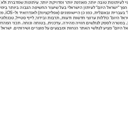
לעיתונות טובה יותר, מאוזנת יותר ומדויקת יותר. עיתונות שמדברת ולא צ
שלום. המהדורה המודפסת הראשונה פורסמה ב-30 ביולי 2007, וב-2010 הפך "ישראל היום" לעיתון הישראלי בעל שי
לחמנוביץ,
ל היום" כוללות ערוצי חדשות ודעות, תרבות ובידור, לייף סטייל, טכנולוגיה
ברית, במטרה לספק לגולשים חוויה מהירה, עדכנית, בטוחה ונוחה. תכני המה
ל היום" מציע לגולשי האתר הנחות ומבצעים על מוצרים ושירותים. ישראל 