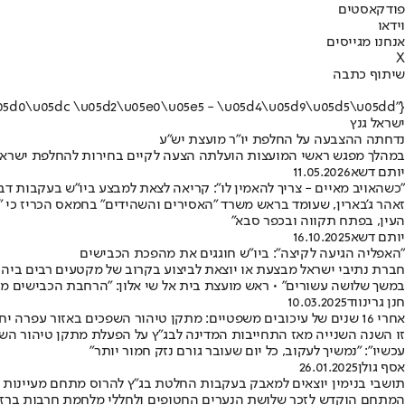
פודקאסטים
וידאו
אנחנו מגייסים
X
שיתוף כתבה
{"name":"\u05d9\u05e9\u05e8\u05d0\u05dc \u05d2\u05e0\u05e5 - \u05d4\u05d9\u05d5\u05dd"}
ישראל גנץ
נדחתה ההצבעה על החלפת יו"ר מועצת יש"ע
במהלך מפגש ראשי המועצות הועלתה הצעה לקיים בחירות להחלפת ישראל ג
יותם דשא
11.05.2026
"כשהאויב מאיים - צריך להאמין לו": קריאה לצאת למבצע ביו"ש בעקבות דב
זאהר ג'בארין, שעומד בראש משרד "האסירים והשהידים" בחמאס הכריז כי "
העין, בפתח תקווה ובכפר סבא"
יותם דשא
16.10.2025
"האפליה הגיעה לקיצה": ביו"ש חוגגים את מהפכת הכבישים
חברת נתיבי ישראל מבצעת או יוצאת לביצוע בקרוב של מקטעים רבים ביהודה 
במשך שלושה עשורים" • ראש מועצת בית אל שי אלון: "הרחבת הכבישים מחו
חנן גרינווד
10.03.2025
אחרי 16 שנים של עיכובים משפטיים: מתקן טיהור השפכים באזור עפרה יחל לפעול
עכשיו": "נמשיך לעקוב, כל יום שעובר גורם נזק חמור יותר"
אסף גולן
26.01.2025
תושבי בנימין יוצאים למאבק בעקבות החלטת בג"ץ להרוס מתחם מעיינות
המתחם הוקדש לזכר שלושת הנערים החטופים ולחללי מלחמת חרבות ברזל •