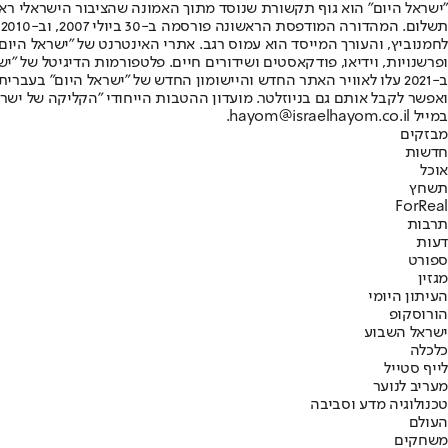
"ישראל היום" הוא גוף תקשורת שנוסד מתוך האמונה שהציבור הישראלי ראוי 
ת
ופרשנויות, וידיאו, פודקאסטים ושידורים חיים. פלטפורמות הדיגיטל של "ישרא
ב-2021 עלו לאוויר האתר החדש והיישומון החדש של "ישראל היום" בע
ואפשר לקבל אותם גם בניוזלטר. מועדון ההטבות הייחודי "הקליקה של ישרא
במייל hayom@israelhayom.co.il.
מבזקים
חדשות
אוכל
תשחץ
ForReal
תרבות
דעות
ספורט
מגזין
העיתון היומי
הורוסקופ
ישראל השבוע
כלכלה
לייף סטייל
מעריב לנוער
טכנולוגיה מדע וסביבה
העולם
משחקים