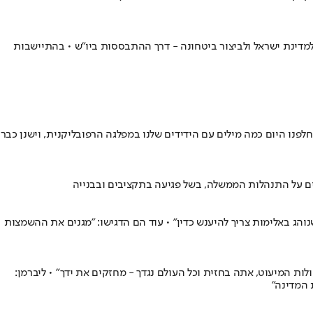
 שעת כושר לקדם מהלכים הרי גורל למדינת ישראל ולביצור ביטחונה - דרך ההתבססות ביו"ש • בהתיישבות
חלפנו היום כמה מילים עם הידידים שלנו במפלגה הרפובליקנית, וישנן כבר
מים על התנהלות הממשלה, בשל פגיעה בתקציבים ובבנייה
נוהג באלימות צריך להיענש כדין" • עוד הם הדגישו: "מגנים את ההשמצות
לות המיעוט, אתה בחזית וכל העולם נגדך - מחזקים את ידך" • ליברמן: