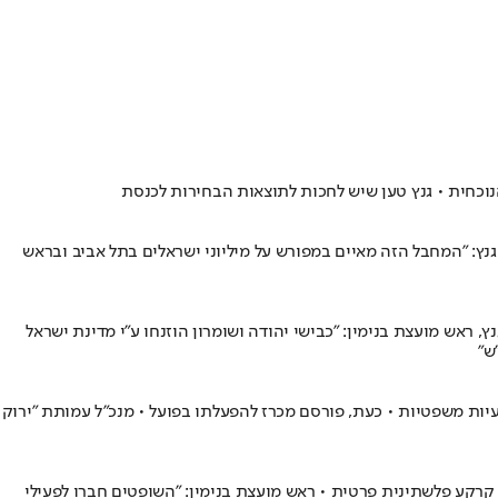
וכחית • גנץ טען שיש לחכות לתוצאות הבחירות לכנסת
גנץ: "המחבל הזה מאיים במפורש על מיליוני ישראלים בתל אביב ובראש
 ראש מועצת בנימין: "כבישי יהודה ושומרון הוזנחו ע"י מדינת ישראל
ש"
 המתקן נבנה בשנת 2009 במימון המדינה, אך לא הופעל בעקבות בעיות משפטיות • כעת, פורסם מכרז להפעלתו בפועל • מנכ"ל עמותת "ירוק
רקע פלשתינית פרטית • ראש מועצת בנימין: "השופטים חברו לפעילי