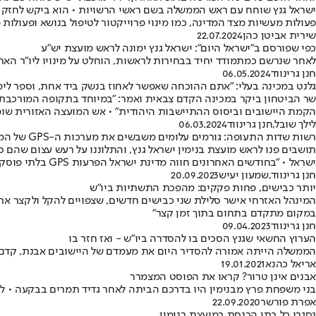
ישראל גנץ שוחח עם ראש הממשלה בשם ראשי הרשויות • הוא ביקש לחזק או
פעולות מעשיות מצד המדינה, כמו מינוי פרוייקטור לטיפול בנושא ופעולות
שירית אביטן כהן
22.07.2024
כפי שפורסם ב"ישראל היום": ישראל גנץ ימונה לראש מועצת יש"ע
לאחר שנרשם כמתמודד יחיד בבחירות לראשות, הוחלט על מינויו ליו"ר הארג
חנן גרינווד
06.05.2024
גלנט במכינה בעלי: "אתם ההוכחה שאפשר לאחוז בנשק ביד אחת, וספר לימ
שר הביטחון ביקר במכינה הקדם צבאית ואמר: "במיוחד בתקופה המורכבת שאנ
הקמת היישובים וביסוס ההתיישבות היהודית" • אש המועצה האזורית שומרון
לילך שובל
,
חנן גרינווד
06.03.2024
רשות שדות התעופה: גורמים עלומים משבשים את מערכות ה-GPS של המטוסים בדרך לנתב"ג
תושבים פנו לראש מועצת בנימין ישראל גנץ, והתלוננו על רעש עצום שהם
ישראל • "בחודשים האחרונים חווה מדינת ישראל הפרעות GPS בלתי פוסקות ממקורות עלומים, כנראה מחוץ לישראל", כתבו והסבירו כי הדבר מכריח אותם לבחור במסלולי הנחיתה שעוברים מעל ליישובים
חנן גרינווד
,
שמעון יעיש
20.09.2023
יותר כבישים, פחות פקקים: מהפכת התשתיות ביו"ש
המינהל האזרחי אישר סלילת שני כבישים חדשים, שצפויים להקל ולקצר את ה
במקום מתקדם בתחום בתוך זמן קצר"
חנן גרינווד
09.04.2023
הערוץ החשאי שגנץ הסכים בו להסדרה ביו"ש - ואז חזר בו
הממשלה הייתה אמורה להסדיר היום את מעמדם של היישובים אבנת, קדם ער
אריאל כהנא
19.01.2021
אבנים אינן טרור? קראו את הפוסט המצמרר
בני משפחת פרץ מבנימין היו בדרכם הביתה לאחר גדיד תמרים בבקעה • ל
אפרת פורשר
22.09.2020
נסגרו כל בתי הכנסת במועצת בנימין