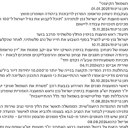
השמאל הקיצוני"
חנן גרינווד
01.01.2025
בעקבות ניצחון טראמפ: המרוץ לריבונות ביהודה ושומרון מואץ
רא
מכינים תוכניות עבודה ליישום
חנן גרינווד
15.11.2024
תיעוד: ראש מועצת בנימין מחלץ פלשתיני מרכב בוער
ישראל גנץ סייע להציל בסוף השבוע את חייו של נהג פלשתיני, לאחר שנקלע 
חנן גרינווד
10.11.2024
טעמו של ניצחון: במועצת בנימין השיקו יחד עם יקב פסגות את "יין טראמפ"
ביהודה ושומרון חוגגים את נצחון טראמפ והרפובליקנים ומחכים לבאות • רא
תכניות משמעותיות שבע"ה נקדם יחד״
שירית אביטן כהן
06.11.2024
בהחלטת הדרג המדיני: תקועה בנייה של יותר מ־10,000 יחידות דיור ביו"ש
גורמים מדיניים אמרו לראשי ההתיישבות כי מועצת התכנון העליונה לא מ
חנן גרינווד
30.10.2024
ראשי המועצות מגנים את האירוע בגבעת רונן: "משרת את השמאל ואויבי יש
יו"ר מועצת יש"ע ומועצת בנימין ישראל גנץ וראש המועצה האזורית שומרון
וההכללות מצד פוליטיקאים בשמאל נגד כלל ההתיישבות"
חנן גרינווד
11.08.2024
למרות התנגדות היועמ"שית: הממשלה תאשר את הליך מינוי נציב שירות ה
נתניהו מעוניין לבחור את הנציב הבא בעצמו ולהביא אותו לאישור הוועדה ל
"בזמן שיש 115 חטופים ויותר מ-140 אלף מפונים מהצפון והדרום - נתניהו עסוק בחוק הג׳ובים החדש שיעניק לו סמכות בלעדית למנות את נציב שירות המדינה"
אריאל כהנא
08.08.2024
לאחר הזעם על ביטול הפגישה ברגע האחרון: יו"ר מועצת יש"ע שוחח עם נתנ