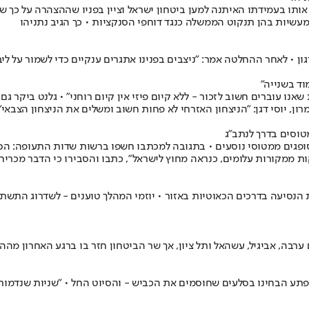
תו בעמידתו האיתנה למען ביטחון ישראל וציין בפניו שההצהרה על כך ש
 מעשיות בהן תנקוט הממשלה כנגד דוחפי הסנקציות • כך הגיב נתניהו
ון • לאחר ההחלטה אמר: "ניצבים בפנינו אתגרים ענקיים כדי לשמור על לי
וד בשנייה"
ו עוברים חשוב לזכור - ללא קיום פיזי אין קיום רוחני" • גלנט ביקר גם
, יוסי דגן: "הניצחון האזרחי לא פחות חשוב ומשלים את הניצחון הצבאי"
 סופגים ממטוסי נוסעים • בתגובה למכתבו חשפו ברשות שדות התעופה: ה
נסיעה בדרכים הכאוטיות באזור • יוזמי המהלך טוענים - לשדרוג התשתיות
בה, אביגיל, עשהאל ותל ציון, אך שר הביטחון חזר בו ברגע האחרון מה
פתע הבחינו בסלעים שחוסמים את הכביש - והסיוט החל • "שניות שנדמות