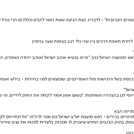
ש מועצת יש"ע ישראל גנץ לנתניהו: "תוכל לקבוע את גורל ישראל ל־100 השנים הקרובות" • לדבריו, כעת הגיעה
לזירת תאונת דרכים בין שני כלי רכב בצומת שער בנימין
ש המועצה ישראל גנץ: "זכינו בנשיא אוהב ישראל ואוהב יהודה ושומרון, ה
תכנסת בשל הרגישות מול האמריקנים, שנמצאים לפני בחירות • ביו"ש זוע
ראל"
 יוסי דגן בהצהרה משותפת: "בשום אופן אסור לקחת את החוק לידיים, מי ש
מדינה הבא
מינויים בכירים • ראש מועצת יש"ע ישראל גנץ אמר לרה"מ: "אל תתייחס לקו
יהו