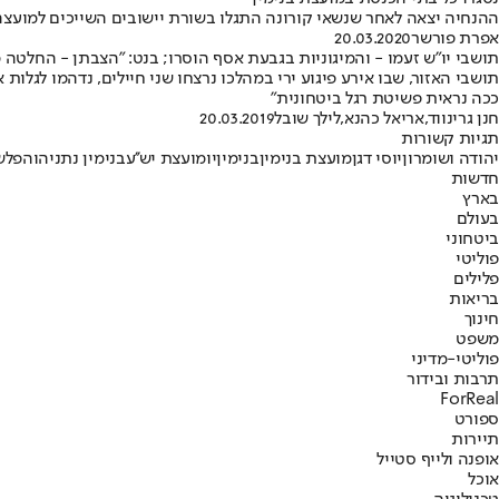
ההנחיה יצאה לאחר שנשאי קורונה התגלו בשורת יישובים השייכים למועצ
אפרת פורשר
20.03.2020
תושבי יו"ש זעמו - והמיגוניות בגבעת אסף הוסרו; בנט: "הצבתן - החלטה 
תושבי האזור, שבו אירע פיגוע ירי במהלכו נרצחו שני חיילים, נדהמו לגל
ככה נראית פשיטת רגל ביטחונית"
חנן גרינווד
,
אריאל כהנא
,
לילך שובל
20.03.2019
תגיות קשורות
יהודה ושומרון
יוסי דגן
מועצת בנימין
בנימין
יו
מועצת יש''ע
בנימין נתניהו
הפלשת
חדשות
בארץ
בעולם
ביטחוני
פוליטי
פלילים
בריאות
חינוך
משפט
פוליטי-מדיני
תרבות ובידור
ForReal
ספורט
תיירות
אופנה ולייף סטייל
אוכל