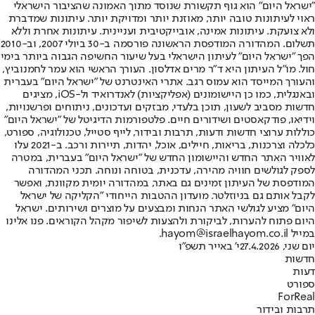
"ישראל היום" הוא גוף תקשורת שנוסד מתוך האמונה שהציבור הישראלי
ראוי לעיתונות טובה יותר, מאוזנת יותר ומדויקת יותר. עיתונות שמדברת
ולא צועקת. עיתונות אמינה, אובייקטיבית ועניינית. עיתונות אחרת וללא
תשלום. המהדורה המודפסת הראשונה פורסמה ב-30 ביולי 2007, וב-2010
הפך "ישראל היום" לעיתון הישראלי בעל שיעור החשיפה הגבוה ביותר בימי
חול. מו"ל העיתון היא ד"ר מרים אדלסון. העורך הראשי הוא עמר לחמנוביץ,
והעורך המייסד הוא עמוס רגב. אתרי האינטרנט של "ישראל היום" בעברית
ובאנגלית, כמו כן היישומונים (אפליקציות) לאנדרואיד ול-iOS, מציגים
חדשות מסביב לשעון, תוכן בלעדי, מבזקים ועדכונים, ניתוחים ופרשנויות,
וידיאו, פודקאסטים ושידורים חיים. פלטפורמות הדיגיטל של "ישראל היום"
כוללות ערוצי חדשות ודעות, תרבות ובידור, לייף סטייל, טכנולוגיה, ספורט,
כלכלה וצרכנות, בריאות, חיילים, אוכל, יהדות, תיירות ורכב. ב-2021 עלו
לאוויר האתר החדש והיישומון החדש של "ישראל היום" בעברית, במטרה
לספק לגולשים חוויה מהירה, עדכנית, בטוחה ונוחה. תכני המהדורה
המודפסת של העיתון זמינים גם באתר, במהדורה יומית מקוונת, ואפשר
לקבל אותם גם בניוזלטר. מועדון ההטבות הייחודי "הקליקה של ישראל
היום" מציע לגולשי האתר הנחות ומבצעים על מוצרים ושירותים. ישראל
היום פתוח להערות, לביקורת ולהצעות לשיפור מקהל הקוראים. פנו אלינו
במייל hayom@israelhayom.co.il.
יום שני, 27.4.2026
י' באייר תשפ"ו
חדשות
דעות
ספורט
ForReal
תרבות ובידור