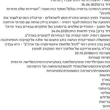
משרד ההגנה הרוסי הלכו וגברו | פרופיל
דוד ברון
24.06.2023
ניסיון ההפיכה ברוסיה נבלם? מפקד כוח ואגנר: "השיירות שלנו חוזרות
לחזית"
במשרד החוץ הוציאו אזהרת מסע לישראלים • פריגוז'ין הסכים לעצור את
התנועה של הכוחות לעבר רוסיה • הנשיא ביידן שוחח עם מנהיגי אירופה
על המצב • המורדים שולטים ברוסטוב ועל מתקנים צבאיים בעיר וורונז'
דוד ברון
| עורך חדשות החוץ
24.06.2023
אישום: רוסיה יזמה קנוניה נגד הבחירות לקונגרס בארה"ב
הממשלה האמריקנית הגישה כתב אישום נגד אלנה אלקסיבנה חוסיאינובה
(44) בגין ניסיון רוסי "לנהל מלחמת אינפורמציה נגד ארה"ב" • היא עבדה
כרו"ח בראש פרויקט של אוליגרך רוסי המקורב לפוטין
מערכת היום
20.10.2018
תגיות קשורות
כוח ואגנר
ולדימיר פוטין
המלחמה באוקראינה
רוסיה
הפלישה הרוסית
לאוקראינה
פוטין
אלכסנדר לוקשנקו
המחאה נגד הרפורמה
המשפטית
הרפורמה המשפטית
התפרעויות
חדשות
בארץ
בעולם
ביטחוני
פוליטי
פלילים
בריאות
חינוך