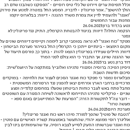
וכלל תפיסת ערים ויירוט של כלי טיס רוסיים • "הפסקנו כשהבנו שדם רב
הולך להישפך", אמר פריגוז'ין • לדבריו, המסע החל במטרה למנוע את פירוק
"ואגנר" ולהעמיד לדין את צמרת משרד ההגנה • דיווח: בבלארוס יוקמו
מחנות עבור החמושים
נטע בר
,
דוד ברון
26.06.2023
הנקמה החלה? דיווח: בניגוד להבטחת הקרמלין, התיק נגד פריגוז'ין לא
נסגר
מפקד "כוח ואגנר" לא נראה בפומבי קרוב ליממה וקיימים דיווחים שונים על
מקום הימצאו • בינתיים ייתכן כי הקרמלין החל בטיהור מערכת הביטחון •
דיווח: חיילים שצידדו בפריגוז'ין הוצאו להורג • בתוך כך, פורסם תיעוד של
שר ההגנה שויגו, אך התברר כי הוא צולם לפני המרד
דוד ברון
,
נטע בר
26.06.2023
ניסיון הפיכה ברוסיה וסנגורי נתניהו ואלוביץ' במתקפה על היועמ"שית:
סיכום חדשות השבת
מבלארוס נמסר כי מפקד כוח ואגנר הסכים לעצור את הלחימה • במוקדים
מרכזיים ברחבי הארץ אזרחים יצאו להפגין נגד הרפורמה המשפטית •
מחבל פתח באש לעבר כוחות הביטחון שפעלו במחסום קלנדיה ופצע
שניים • פרקליטי נתניהו התייחסו לראשונה לשיחה הסגורה עם השופטים
• דובר צה"ל לתקשורת הזרה: "הפרעות של המתיישבים באום ספא -
מעשה טרור"
מערכת היום
24.06.2023
"הטבח של פוטין" שהפך למורד: מיהו ראש כוח ואגנר פריגוז'ין?
אוליגרך רוסי ממוצא יהודי, שהתעשר באמצעות קשריו האישיים עם פוטין •
כוח ואגנר שברשותו הוזעק לסייע לצבא רוסיה, עד שהעימותים בינו לבין