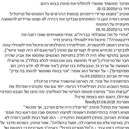
מוזכר כמועמד אפשרי להחליף את פוטין בבוא היום
דוד ברון
22.12.2023
פוטין: "נמצאו שרידי רימונים בגופות ההרוגים על המטוס של פריגוז'ין"
נשיא רוסיה טען כי המומחים שבדקו את הזירה לא מצאו שרידים להשפעה
חיצונית על המטוס
דוד ברון
05.10.2023
"אחרי כל מה שסבלתי בבריה"מ, אותי מאשימים שאני רוצה פה
דיקטטורה?": מיכאל מירילשווילי בראיון נדיר
בראיון ראשון לתקשורת, המיליארדר והפילנתרופ מיכאל מירילשווילי עונה
למבקריו, מכחיש שיש לו קשרים עם פוטין ("אף פעם לא היה קשר אישי"),
וטוען בתוקף שלא היה לו חלק בחטיפת האנשים שחטפו את אביו, שהיה
חבר של פריגוז'ין ("יש לי תחושת בטן שנכנסתי לכלא בגללו"), או שיש לו
השפעה על ערוץ 14, שבבעלות בנו יצחק ("אני אפילו לא יודע היכן הם
ממוקמים") • על ישראל הוא אומר: "אני בטוח שאפשר להשיג בה צדק"
שירית אביטן כהן
14.09.2023
הסימפוניה של וגנר: זה הארגון שהשאיר אחריו פריגוז'ין
בסוף השבוע נהרג המיליארדר הרוסי, יחד עם שני מקורביו שניהלו את
"קבוצת וגנר" בפיצוץ מטוסו הפרטי של האוליגרך. מה טיבו של הצבא הפרטי
שניהלו, והאם הוא באמת פרטי?
מערכת feedy
27.08.2023
מאשר את מותו? פוטין: "פריגוז'ין היה אדם מורכב, אך מוכשר"
נשיא רוסיה בהתייחסות ראשונה לפיצוץ המטוס שבו טס ראש כוח ואגנר
וצמרת הארגון: נמתין לתוצאות החקירה • הוא פעל רבות למען רוסיה לא
רק בארצנו אלא גם מחוצה לה, ופעל בהצלחה", אמר פוטין, כשהוא מדבר על
פריגוז'ין בזמן עבר • ה"וול סטריט ג'ורנל": בארה"ב מעריכים כי במטוס של