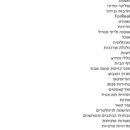
משפט
פוליטי-מדיני
תרבות ובידור
ForReal
ספורט
תיירות
אופנה ולייף סטייל
אוכל
טכנולוגיה
כלכלה וצרכנות
דעות
כללי ומידע
דף הבית
זמני כניסת וצאת שבת
מגזין השבוע
הורוסקופ
בחירות 2026
פודקאסטים
תחזית מזג אוויר
אודות
צור קשר
הרשמה לניוזלטרים
נבחרת הכתבים והפרשנים
משרות פתוחות
מדיניות פרטיות