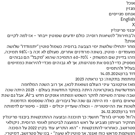
אוכל
מגזין
אנחנו מגייסים
English
X
יבגני פריגוז'ין
ה"בחירות" לנשיאות רוסיה: כולם יודעים שפוטין ייבחר - אז למה לקיים
אותן?
מחר יתחילו שלושת ימי הצבעה ברוסיה כשמול פוטין "יתמודדו" שלושה
מועמדים • פוטין, בשונה מרודנים אחרים, מעולם לא זכה ב-98% תמיכה,
וזהו בדיוק שם המשחק • 60-70% התמיכה שהוא "מקבל" הם גבוהים
מספיק כדי לבסס את מנהיגותו, אך לא גבוהים מכדי להיראות כמזויפים
בעליל ולהתסיס
דוד ברון
14.03.2024
נחתמת בתקווה: כך נראתה 2023
מאז אוקטובר עיני העולם נשואות לכאן, אך רוב השנה המלחמה
המדשדשת באוקראינה היתה במוקד החדשות בעולם • 2023 היתה שנה
שבה שוגרה משימה לחקר השמש ונפתחו אופקים חדש ב־AI, אבל גם שנת
שיאים בחום • וזו היתה גם שנה של גיבורים, כאלה שפספסו הזדמנות
לשנות את ההיסטוריה - וכאלה שעדיין יכולים • 2023 - סיפורים לדמותה
דוד ברון
24.12.2023
ה"וול סטריט ג'ורנל" חושף: כך תוכננה ובוצעה ההתנקשות ביבגני פריגוז'ין
תחקיר העיתון מצביע על ראש המועצה לביטחון לאומי הרוסית, ניקולאי
פטרושב, כאחראי להתנקשות • "הוא התריע עוד בקיץ 2022 על הסכנה
הנשקפת מראש כוח ואגנר, אך פוטין לא שעה" • בנו של פטרושב, דמיטרי,