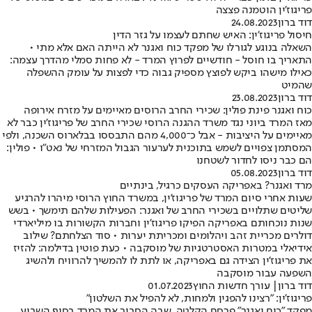
פריגוז'ין הוטמנה פצצה
דוד ברון
24.08.2023
חיסול פריגוז'ין: האיש שחתם לעצמו על גזר הדין
השאלה בנוגע לגורלו של מפקד כוח ואגנר לא הייתה האם אלא מתי •
התאריך בו חוסל - חודשיים לפרוץ המרד - לא פחות סמלי מהדרך עצמה:
כאילו מישהו ביקש לפוצץ מספיק גבוה כדי לפצות על עומק ההשפלה
שהמיט
דוד ברון
23.08.2023
כוח ואגנר פינת פולין: שכירי החרב הרוסים מאיימים על מזרח אירופה
מאז המרד ביוני נגד משרד ההגנה הרוסי שכירי החרב של פריגוז'ין כבר לא
מאיימים על היציבות - אבל כ־4,000 מהם התבססו בבלארוס השכנה, ולפי
המסתמן צפויים לשמש בתוכנית לערעור הגבול המזרחי של נאט"ו • פולין:
הם כבר ניסו לחדור לשטחנו
דוד ברון
05.08.2023
מרד ואגנר? באפריקה העסקים כרגיל, בינתיים
שעות אחרי סיום המרד של פריגוז'ין, במשרד החוץ הרוסי מיהרו להרגיע
שליטים שתלויים בשכירי החרב של ואגנר: הפעילות שלהם תימשך • בשש
שנות נוכחותם באפריקה הפיקו פריגוז'ין וחברות הקשורות בו מיליארדי
דולרים מכריית זהב ויהלומים ומכריתת יערות • סוד הצלחתם? שילוב
אידיאלי במטרות האסטרטגיות של מוסקבה • כעת פוטין בדילמה: להזיז
את פריגוז'ין הצידה גם באפריקה, או לתת לו להמשיך להרוויח ולהשיג
השפעה עבור מוסקבה
דוד ברון
| עורך חדשות החוץ
01.07.2023
פריגוז'ין: "רצינו להפגין ולמחות, לא להפיל את השלטון"
מפקד "כוח ואגנר" פרסם הקלטה, שבה הסביר את המרד בסוף השבוע