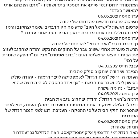
המתמודד הדומיננטי שיתף את תומכיו בתחושותיו • "אתם הפכתם אותי
למאושר באדם"
ערן סויסה
06.03.2021
חשיפה: פרטים חדשים מהדחתו של יהודה
פרסום ראשון: ל"ישראל היום" נודע מה היו הדברים שאמר יצחקוב וגרמו
לאח הגדול להדיח אותו מהבית • ואיך הדייר הגיב אחרי עזיבתו?
ערן סויסה
04.03.2021
כך הגיבו בוגרי "האח הגדול" להדחתו של יהודה
הרשת סוערת: אחרי ששוב עבר על החוקים התבקש יהודה יצחקוב לעזוב
את הבית • יוצאי הריאליטי הגיבו: "ברוך שפטרנו" אבל גם "ההפקה שומרת
על רמי"
ענבל חייט
04.03.2021
הסיבה שיהודה יצחקוב סולק מהבית
העונה ה-11 של "האח הגדול" לא מפסיקה לייצר דרמות • יהודה סולק
באישון לילה ושבר את הרשת • "אף אחד בהפקה לא היה רוצה שהוא
יעזוב" • זה מה שקרה
ערן סויסה
04.03.2021
דרמה ב"האח הגדול": יהודה יצחקוב עזב את הבית
במהלך הלילה יצחקוב, אחת הדמויות הסוערות במהלך העונה, יצא לאחר
שהפר את חוקי הבית על פי ההפקה • העזיבה: רגע לפני הגמר הגדול של
התוכנית
ערן סויסה
04.03.2021
תגיות קשורות
האח הגדול
רמי ורד
אסיף אלקיים
פודקאסט האח הגדול
גל גברעם
דרור