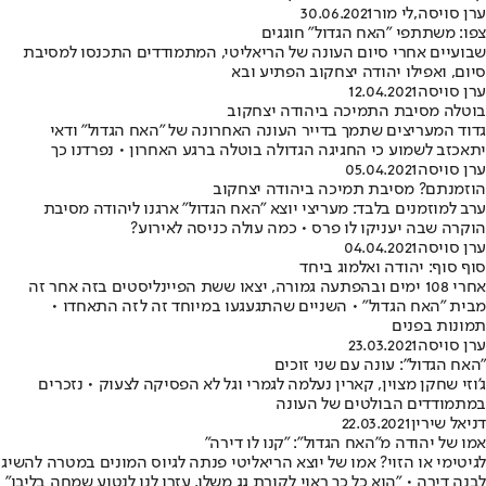
ערן סויסה
,
לי מור
30.06.2021
צפו: משתתפי "האח הגדול" חוגגים
שבועיים אחרי סיום העונה של הריאליטי, המתמודדים התכנסו למסיבת
סיום, ואפילו יהודה יצחקוב הפתיע ובא
ערן סויסה
12.04.2021
בוטלה מסיבת התמיכה ביהודה יצחקוב
גדוד המעריצים שתמך בדייר העונה האחרונה של "האח הגדול" ודאי
יתאכזב לשמוע כי החגיגה הגדולה בוטלה ברגע האחרון • נפרדנו כך
ערן סויסה
05.04.2021
הוזמנתם? מסיבת תמיכה ביהודה יצחקוב
ערב למוזמנים בלבד: מעריצי יוצא "האח הגדול" ארגנו ליהודה מסיבת
הוקרה שבה יעניקו לו פרס • כמה עולה כניסה לאירוע?
ערן סויסה
04.04.2021
סוף סוף: יהודה ואלמוג ביחד
אחרי 108 ימים ובהפתעה גמורה, יצאו ששת הפיינליסטים בזה אחר זה
מבית "האח הגדול" • השניים שהתגעגעו במיוחד זה לזה התאחדו •
תמונות בפנים
ערן סויסה
23.03.2021
"האח הגדול": עונה עם שני זוכים
ג'וזי שחקן מצוין, קארין נעלמה לגמרי וגל לא הפסיקה לצעוק • נזכרים
במתמודדים הבולטים של העונה
דניאל שירין
22.03.2021
אמו של יהודה מ"האח הגדול": "קנו לו דירה"
לגיטימי או הזוי? אמו של יוצא הריאליטי פנתה לגיוס המונים במטרה להשיג
לבנה דירה • "הוא כל כך ראוי לקורת גג משלו, עזרו לנו לנטוע שמחה בליבו"