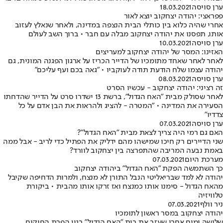
ערן סויסה
18.03.2021
פפראצי: יהודה יצחקוב יוצא לאור
אחרי שהיה כלוא בין כותלי הבית הנצפה במדינה, ולאחר שנאלץ לעזוב
אותו, תפסנו את יהודה יצחקוב מבלה עם חבר • ברוך השב לעולם
ערן סויסה
10.03.2021
האזינו: המסר של יהודה יצחקוב למעריצים
לאחר לאחר שאחד מתומכיו של הדייר הכריז על ארגון הפגנה המונית, גם
יהודה עצמו שלח הודעת תודה לעוקביו • "גאה בכם ועף עליכם"
ערן סויסה
08.03.2021
זה רציני: יהודה יצחקוב - עכשיו הסרט
לאחר שסולק מבית "האח הגדול", ברשת 13 ישדרו סרט על הדייר שהדחתו
הסעירה את המדינה • "המטרה - להציג ולהראות את הבן אדם על כל
צדדיו"
ערן סויסה
07.03.2021
האם גם רמי היה צריך לצאת מבית "האח הגדול"?
שני הדיירים רק חיכו שמישהו מהם ידליק את הפתיל כדי לריב - אבל ממה
באמת נבעה המריבה שהתפרצה בין יצחקוב לוורד?
מערכת היום
07.03.2021
כך השתמשה הפקת "האח הגדול" ביהודה יצחקוב
יהודה לא למד שבריאליטי הנבל התורן לא מנצח, ולמרות הדחיפה שקיבל
מהאח הגדול - סימנו אותו כמנצח ואז זרקו אותו מהבית • ביקורת
טלוויזיה
ניר וולף
07.03.2021
יהודה יצחקוב במסר ראשון לתומכיו
שלושה ימים אחרי שעזב את בית "האח הגדול" בגין הפרת החוקים,