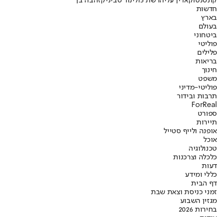
קונטנטו
קארין עליה
רשת 13
לינור סביניק
זהבה בן
חדשות
בארץ
בעולם
ביטחוני
פוליטי
פלילים
בריאות
חינוך
משפט
פוליטי-מדיני
תרבות ובידור
ForReal
ספורט
תיירות
אופנה ולייף סטייל
אוכל
טכנולוגיה
כלכלה וצרכנות
דעות
כללי ומידע
דף הבית
זמני כניסת וצאת שבת
מגזין השבוע
בחירות 2026