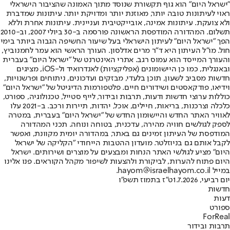
"ישראל היום" הוא גוף תקשורת שנוסד מתוך האמונה שהציבור הישראלי
ראוי לעיתונות טובה יותר, מאוזנת יותר ומדויקת יותר. עיתונות שמדברת
ולא צועקת. עיתונות אמינה, אובייקטיבית ועניינית. עיתונות אחרת וללא
תשלום. המהדורה המודפסת הראשונה פורסמה ב-30 ביולי 2007, וב-2010
הפך "ישראל היום" לעיתון הישראלי בעל שיעור החשיפה הגבוה ביותר בימי
חול. מו"ל העיתון היא ד"ר מרים אדלסון. העורך הראשי הוא עמר לחמנוביץ,
והעורך המייסד הוא עמוס רגב. אתרי האינטרנט של "ישראל היום" בעברית
ובאנגלית, כמו כן היישומונים (אפליקציות) לאנדרואיד ול-iOS, מציגים
חדשות מסביב לשעון, תוכן בלעדי, מבזקים ועדכונים, ניתוחים ופרשנויות,
וידיאו, פודקאסטים ושידורים חיים. פלטפורמות הדיגיטל של "ישראל היום"
כוללות ערוצי חדשות ודעות, תרבות ובידור, לייף סטייל, טכנולוגיה, ספורט,
כלכלה וצרכנות, בריאות, חיילים, אוכל, יהדות, תיירות ורכב. ב-2021 עלו
לאוויר האתר החדש והיישומון החדש של "ישראל היום" בעברית, במטרה
לספק לגולשים חוויה מהירה, עדכנית, בטוחה ונוחה. תכני המהדורה
המודפסת של העיתון זמינים גם באתר, במהדורה יומית מקוונת, ואפשר
לקבל אותם גם בניוזלטר. מועדון ההטבות הייחודי "הקליקה של ישראל
היום" מציע לגולשי האתר הנחות ומבצעים על מוצרים ושירותים. ישראל
היום פתוח להערות, לביקורת ולהצעות לשיפור מקהל הקוראים. פנו אלינו
במייל hayom@israelhayom.co.il.
יום רביעי, 1.7.2026
ט"ז בתמוז תשפ"ו
חדשות
דעות
ספורט
ForReal
תרבות ובידור