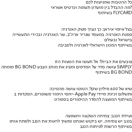
כל ההטבות שמגיעות לכם
מה ההבדל בין מועדון תעופה וכרטיס אשראי?
בשיתוף FLYCARD
בצל איומי איראן: כך נערך משק האנרגיה
פסגת האנרגיה במעמד שגריר ארה"ב, שר האנרגיה ובכירי התעשייה
בישראל ובעולם
בשיתוף המכון הישראלי לאנרגיה ולסביבה
צובעים את הבית? אל תעשו את הטעות הזו
מומחה BG BOND עושה סדר על המדפים ומציג את מותג הצבע SIMPLY
בשיתוף BG BOND
שיא של 600 מיליון שקל: הטוטו עושה מהפיכה
יחסי הימור משופרים, הפקדות ב-Apple Pay ותשלום זכיות מיידי
בשיתוף המועצה להסדר ההימורים בספורט
ועידת הנגב: צמיחה השקעה והשפעה
בנגב יש צמיחה, יש ביקוש ואנחנו נמשיך לראות את הנגב ולפתח אותו
בשיתוף הרשות לפיתוח הנגב