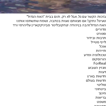
בזכות הקשר עם גל, אבל לא רק. תום בבית "האח הגדול"
טעינו? נתקן! אם מצאתם טעות בכתבה, נשמח שתשתפו אותנו
האח הגדול
זהבה בן
יהודה יצחקוב
לינור סביניק
קארין עליה
רמי ורד
מדורים
ספורט
תרבות ובידור
לייף סטייל
אוכל
תיירות
טכנולוגיה ומדע
הורוסקופ
ForReal
מגזין השבוע
דעות
חדשות בארץ
חדשות בעולם
פוליטי
ביטחוני
חינוך
בריאות
משפט