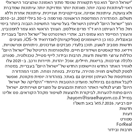
"ישראל היום" הוא גוף תקשורת שנוסד מתוך האמונה שהציבור הישראלי
ראוי לעיתונות טובה יותר, מאוזנת יותר ומדויקת יותר. עיתונות שמדברת
ולא צועקת. עיתונות אמינה, אובייקטיבית ועניינית. עיתונות אחרת וללא
תשלום. המהדורה המודפסת הראשונה פורסמה ב-30 ביולי 2007, וב-2010
הפך "ישראל היום" לעיתון הישראלי בעל שיעור החשיפה הגבוה ביותר בימי
חול. מו"ל העיתון היא ד"ר מרים אדלסון. העורך הראשי הוא עמר לחמנוביץ,
והעורך המייסד הוא עמוס רגב. אתרי האינטרנט של "ישראל היום" בעברית
ובאנגלית, כמו כן היישומונים (אפליקציות) לאנדרואיד ול-iOS, מציגים
חדשות מסביב לשעון, תוכן בלעדי, מבזקים ועדכונים, ניתוחים ופרשנויות,
וידיאו, פודקאסטים ושידורים חיים. פלטפורמות הדיגיטל של "ישראל היום"
כוללות ערוצי חדשות ודעות, תרבות ובידור, לייף סטייל, טכנולוגיה, ספורט,
כלכלה וצרכנות, בריאות, חיילים, אוכל, יהדות, תיירות ורכב. ב-2021 עלו
לאוויר האתר החדש והיישומון החדש של "ישראל היום" בעברית, במטרה
לספק לגולשים חוויה מהירה, עדכנית, בטוחה ונוחה. תכני המהדורה
המודפסת של העיתון זמינים גם באתר, במהדורה יומית מקוונת, ואפשר
לקבל אותם גם בניוזלטר. מועדון ההטבות הייחודי "הקליקה של ישראל
היום" מציע לגולשי האתר הנחות ומבצעים על מוצרים ושירותים. ישראל
היום פתוח להערות, לביקורת ולהצעות לשיפור מקהל הקוראים. פנו אלינו
במייל hayom@israelhayom.co.il.
יום רביעי, 15.7.2026
א' באב תשפ"ו
חדשות
דעות
ספורט
ForReal
תרבות ובידור