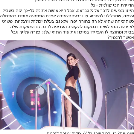
הכי עצבני, בלי לתפוס צד. יהודה // צילום: מיכה לובטון
הדיירת הכי קולנית - גל
היינו מציעים לדבר על גל גברעם, אבל היא עושה את זה כל-כך יפה בשביל
עצמה, שחבל לנו להפריע.
גל גברעם
הצעירה אמנם הפתיעה אותנו בהתחלה
כשהוכיחה שהיא לא רק בחורה יפה, אלא גם בעלת יכולות וורבליות, פשוט
לא ידעה מתי לעצור ובמקום להקשיב העדיפה לדבר. גם הצעקות שלה
בבית ומחוצה לו העמידו בסיכון את עור התוף שלנו. כפרה עלייך, אבל
אפשר להנמיך?
שומעים? כן, ברור שכן. גל // צילום: מיכה לובטון