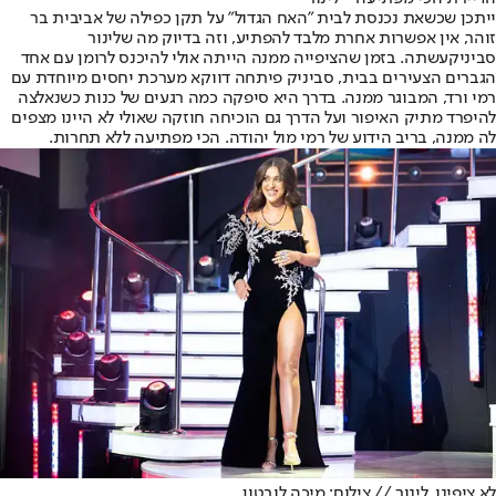
ייתכן שכשאת נכנסת לבית "האח הגדול" על תקן כפילה של אביבית בר
זוהר, אין אפשרות אחרת מלבד להפתיע, וזה בדיוק מה ש
לינור
סביניק
עשתה. בזמן שהציפייה ממנה הייתה אולי להיכנס לרומן עם אחד
הגברים הצעירים בבית, סביניק פיתחה דווקא מערכת יחסים מיוחדת עם
רמי ורד, המבוגר ממנה. בדרך היא סיפקה כמה רגעים של כנות כשנאלצה
להיפרד מתיק האיפור ועל הדרך גם הוכיחה חוזקה שאולי לא היינו מצפים
לה ממנה, בריב הידוע של רמי מול יהודה. הכי מפתיעה ללא תחרות.
לא ציפינו. לינור // צילום: מיכה לובטון