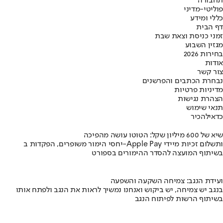
תחבורה
פוליטי-מדיני
כללי ומידע
דף הבית
זמני כניסת וצאת שבת
מגזין השבוע
בחירות 2026
אודות
צור קשר
נבחרת הכתבים והפרשנים
מדיניות פרטיות
הצהרת נגישות
תנאי שימוש
כדאי
להכיר
שיא של 600 מיליון שקל: הטוטו עושה מהפיכה
יחסי הימור משופרים, הפקדות ב-Apple Pay ותשלום זכיות מיידי
בשיתוף המועצה להסדר ההימורים בספורט
ועידת הנגב: צמיחה השקעה והשפעה
בנגב יש צמיחה, יש ביקוש ואנחנו נמשיך לראות את הנגב ולפתח אותו
בשיתוף הרשות לפיתוח הנגב