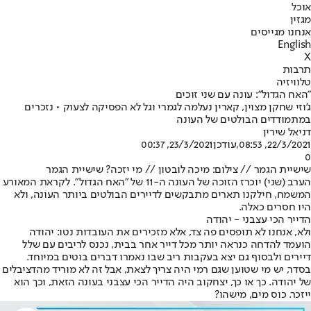
אוכל
מגזין
אנחנו מגייסים
English
X
תרבות
טלוויזיה
"האח הגדול": עונה עם שני זוכים
ג'וזי שחקן מצוין, קארין נעלמה לגמרי וגל לא הפסיקה לצעוק • נזכרים
במתמודדים הבולטים של העונה
דניאל שירין
22/3/2021, 08:53
,עודכן
23/3/2021, 00:37
0
שישיית הגמר // צילום: מיכה לובטון // מי יזכה? שישיית הגמר
הערב (שני) יוכרז הזוכה של העונה ה-11 של "
האח הגדול
". לקראת המאורע
המשמח, חילקנו תארים מתבקשים לדיירים הבולטים ביותר העונה, ולא
היו חסרים כאלה.
הדייר הכי עצבני - יהודה
ולא, אנחנו לא תופסים פה צד, אלא מזכירים את העובדות נטו: יהודה
הועמד להדחה כנראה יותר מכל דייר אחר בבית, נכנס לריבים עם שלל
דיירים ולבסוף גם יצא בעקבות ריב שבו נאמרו דברים בוטים במיוחד.
בסדר, יש מי שטוען שגם רמי היה צריך לצאת, אבל זה לא מוריד מהדציבלים
של יהודה. כך או כך, יצחקוב היה הדייר הכי עצבני בעונה הזאת, וכך הוא
ייזכר. כוס מים, מישהו?