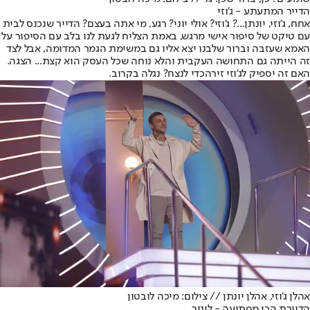
הדייר המתעתע - ג'וזי
אחח, ג'וזי, יונתן...? ג'וזי? אולי יוני? רגע, מי אתה בעצם? הדייר שנכנס לבית
עם טיקט של סיפור אישי מרגש, באמת הצליח לגעת לנו בלב עם הסיפור על
האמא שעזבה וברור שלבנו יצא אליו גם במשימת הגמר המדומה, אבל לצד
זה הייתה גם התחושה העקבית והלא נוחה שכל העסק הוא קצת... הצגה.
האם זה יספיק ל
ג'וזי זירה
כדי לנצח? נגלה בקרוב.
אהלן ג'וזי, אהלן יונתן // צילום: מיכה לובטון
הדיירת הכי מפתיעה - לינור