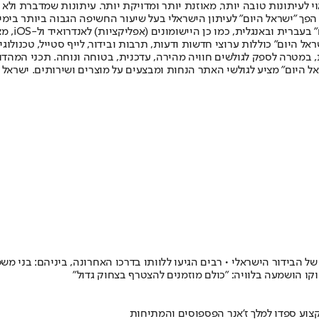
לעיתונות טובה יותר, מאוזנת יותר ומדויקת יותר. עיתונות שמדברת ולא צ
שלום. המהדורה המודפסת הראשונה פורסמה ב-30 ביולי 2007, וב-2010 הפך "ישראל היום" לעיתון הישראלי בעל שי
לחמנוביץ,
ל היום" כוללות ערוצי חדשות ודעות, תרבות ובידור, לייף סטייל, טכנולוגיה
ברית, במטרה לספק לגולשים חוויה מהירה, עדכנית, בטוחה ונוחה. תכני המה
ל היום" מציע לגולשי האתר הנחות ומבצעים על מוצרים ושירותים. ישראל 
 הבידור הישראלי • רבים הגיעו ללוותו בדרכו האחרונה, ביניהם: בני משפח
וקו הושמעה בלוויה: "כולם מוזמנים להצטרף בצחוק גדול"
מקצוע ספדו למלך ז'אנר הפספוסים והמתיחות