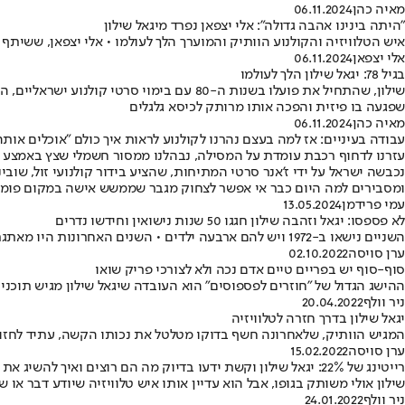
מאיה כהן
06.11.2024
"היתה בינינו אהבה גדולה": אלי יצפאן נפרד מיגאל שילון
איש הטלוויזיה והקולנוע הוותיק והמוערך הלך לעולמו • אלי יצפאן, ששיתף
אלי יצפאן
06.11.2024
בגיל 78: יגאל שילון הלך לעולמו
שילון, שהתחיל את פועלו בשנות ה-80 עם ב
שפגעה בו פיזית והפכה אותו מרותק לכיסא גלגלים
מאיה כהן
06.11.2024
עבודה בעיניים: אז למה בעצם נהרנו לקולנוע לראות איך כולם "אוכלים אותה
עזרנו לדחוף רכבת עומדת על המסילה, נבהלנו ממסור חשמלי שצץ באמצע ברי
נכבשה ישראל על ידי ז'אנר סרטי המתיחות, שהציע בידור קולנועי זול, שובינ
ומסבירים למה היום כבר אי אפשר לצחוק מגבר שממשש אישה במקום פומ
עמי פרידמן
13.05.2024
לא פספסו: יגאל וזהבה שילון חגגו 50 שנות נישואין וחידשו נדרים
השניים נישאו ב-1972 ויש להם ארבעה ילדים • השנים האחרונות היו מאתגרות עבור הזוג עקב מחלתו של שילון, שכידוע וכפי שחשף בסרט תיעודי, נשאר משותק עד גפיו התחתונות בעקבות תאונה
ערן סויסה
02.10.2022
סוף-סוף יש בפריים טיים אדם נכה ולא לצורכי פריק שואו
ההישג הגדול של "חוזרים לפספוסים" הוא העובדה שיגאל שילון מגיש תוכנית
ניר וולף
20.04.2022
יגאל שילון בדרך חזרה לטלוויזיה
המגיש הוותיק, שלאחרונה חשף בדוקו מטלטל את נכותו הקשה, עתיד לחזור למסך בת
ערן סויסה
15.02.2022
רייטינג של 22%: יגאל שילון וקשת ידעו בדיוק מה הם רוצים ואיך להשיג את זה
שילון אולי משותק בגופו, אבל הוא עדיין אותו איש טלוויזיה שיודע דבר או 
ניר וולף
24.01.2022