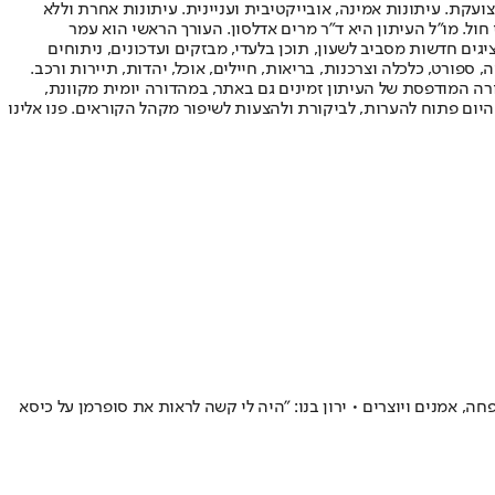
ועקת. עיתונות אמינה, אובייקטיבית ועניינית. עיתונות אחרת וללא
עור החשיפה הגבוה ביותר בימי חול. מו"ל העיתון היא ד"ר מרים אדלסון. העורך הראשי הוא עמר
 והעורך המייסד הוא עמוס רגב. אתרי האינטרנט של "ישראל היום" בעברית ובאנגלית, כמו כן היישומונים (אפליקציות) לאנדרואיד ול-iOS, מציגים חדשות מסביב לשעון, תוכן בלעדי, מבזקים ועדכונים, ניתוחים
, ספורט, כלכלה וצרכנות, בריאות, חיילים, אוכל, יהדות, תיירות ורכב.
דורה המודפסת של העיתון זמינים גם באתר, במהדורה יומית מקוונת,
היום פתוח להערות, לביקורת ולהצעות לשיפור מקהל הקוראים. פנו אלינו
ה, אמנים ויוצרים • ירון בנו: "היה לי קשה לראות את סופרמן על כיסא