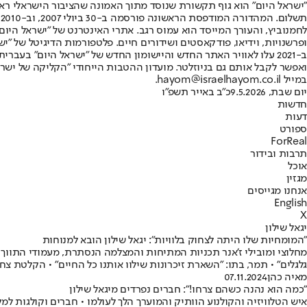
"ישראל היום" הוא גוף תקשורת שנוסד מתוך האמונה שהציבור הישראלי ראוי 
ת
ופרשנויות, וידיאו, פודקאסטים ושידורים חיים. פלטפורמות הדיגיטל של "ישרא
ב-2021 עלו לאוויר האתר החדש והיישומון החדש של "ישראל היום" בע
ואפשר לקבל אותם גם בניוזלטר. מועדון ההטבות הייחודי "הקליקה של ישרא
במייל hayom@israelhayom.co.il.
יום שבת, 9.5.2026
כ"ב באייר תשפ"ו
חדשות
דעות
ספורט
ForReal
תרבות ובידור
אוכל
מגזין
אנחנו מגייסים
English
X
יגאל שילון
"המומחיות שלו היתה לצחוק בלוויות": יגאל שילון הובא למנוחות
מחלוצי ומובילי ז'אנר תכניות המתיחות והמצלמה הנסתרת, מעמודי התווך של
גלגלים" • תמר, בתו: "השארת זיכרונות שילוו אותנו כל החיים" • הקלטת צח
מאיה כהן
07.11.2024
"כמה הוא נהנה כשהם צרחו!": חברים נפרדים מיגאל שילון
איש הטלוויזיה והקולנוע הוותיק והמוערך הלך לעולמו • חברים וקולגות ל