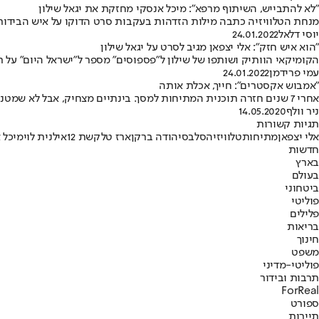
"לא להתבייש, השיתוף מרפא": מיכל אנסקי מחזקת את יגאל שילון
מנחת הטלוויזיה כתבה מילות הזדהות בעקבות סרט הדוקו על איש הבידור 
יוסי דלאל
24.01.2022
"הוא איש חזק": אלי יצפאן מגיב לסרט על יגאל שילון
הקומיקאי הוותיק ושותפו של שילון ל"פספוסים" מספר ל"ישראל היום" על ת
עמי פרידמן
24.01.2022
"אמבוש אקסטרים": חייך, אכלת אותה
אחרי 7 שנים חזרה תוכנית המתיחות למסך. בינתיים מצחיק, אבל לא שמטנו לסתות • עפר שכטר מעולה בתפקיד המתחן הראשי
ניר וולף
14.05.2020
תגיות קשורות
אלי יצפאן
מתיחות
טלוויזיה
סלבס
יהודה ברקן
ארז טל
קשת 12
אילנית לוי
מיכל 
חדשות
בארץ
בעולם
ביטחוני
פוליטי
פלילים
בריאות
חינוך
משפט
פוליטי-מדיני
תרבות ובידור
ForReal
ספורט
תיירות