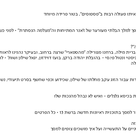
 איתו פעולה רבות ב"פספוסים", בטור פרידה מיוחד
ימוי סרטי קולנוע ישראליים, הפך למלך הבלתי מעורער של ז'אנר המתיחות וה"מצלמה הנס
"?
ת מילה, ברחנו מגורילה "מהספארי" שרצה ברחוב, ובעיקר נהנינו לראות א
יסטי ונטול פי.סי - בהובלת יהודה ברקן, בועז דוידזון, יגאל שילון ושות' 
לה
 בכיסא גלגלים - ואיש לא נבהל מהנכות שלו
וכנית ראיונות חדשה ברשת 13 • כל הפרטים
שניים על התעשייה ועל איך מושכים צופים למסך