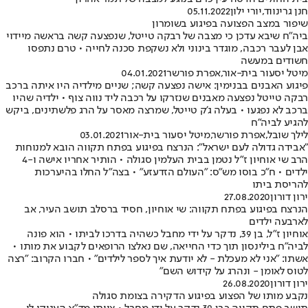
חנן גרינווד
,
יורי ילון
05.11.2022
שיפור במצב הפצועה בפיגוע בשומרון
ביה"ח שיבא עדכן כי מצבה של רבקה טייטל, שנפצעה קשה בראשה מיידוי
אבן לעבר רכבה, מוגדר בינוני ולא נשקפת סכנה לחייה • טרם נתפסו
חשודים במעשה
מיטל יסעור בית-אור
,
אפרת פורשר
04.01.2021
פיגוע האבנים בבנימין: אישה נפצעה קשה; שניים מילדיה היו איתה ברכב
רבקה טייטל נפצעה מאבנים שנזרקו על רכבה ליד נווה צוף • ילדיה שהיו
ברכב לא נפגעו • בעלה ג'ק טייטל, שמרצה מאסר על הרג פלשתינים, ביקש
להגיע לביה"ח
לילך שובל
,
אפרת פורשר
,
מיטל יסעור בית-אור
03.01.2021
"אבידה גדולה לעם ישראל": הנרצח בפיגוע בפתח תקווה הובא למנוחות
הרב שי אוחיון ז"ל נטמן בבית העלמין סגולה • הותיר אחריו אישה ו-4
ילדים • ח"כ בוסו מש"ס: "העולם הזדעזע" • בצה"ל החלו בהיערכות
להריסת ביתו
ירון דורון
27.08.2020
הנרצח בפיגוע בפתח תקווה: שי אוחיון, חסיד ברסלב תושב העיר, אב
לארבעה ילדים
אוחיון ז"ל, בן 39, נדקר על ידי מחבל כשהיה בדרכו לביתו • הוא פונה
לביה"ח בילינסון תוך כדי החייאה, שם נאלצו הרופאים לקבוע את מותו •
אשתו: "אני לא מעכלת - לא יודעת איך לספר לילדים" • חברו הקרוב: "רצה
לטוס לאומן - ונהרג על קידוש השם"
ירון דורון
26.08.2020
נקבע מותו של הפצוע בפיגוע הדקירה בצומת סגולה