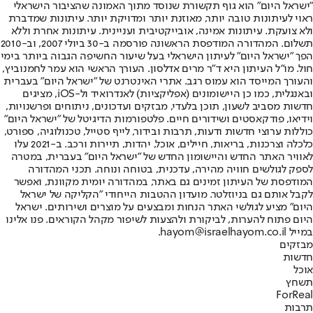
"ישראל היום" הוא גוף תקשורת שנוסד מתוך האמונה שהציבור הישראלי
ראוי לעיתונות טובה יותר, מאוזנת יותר ומדויקת יותר. עיתונות שמדברת
ולא צועקת. עיתונות אמינה, אובייקטיבית ועניינית. עיתונות אחרת וללא
תשלום. המהדורה המודפסת הראשונה פורסמה ב-30 ביולי 2007, וב-2010
הפך "ישראל היום" לעיתון הישראלי בעל שיעור החשיפה הגבוה ביותר בימי
חול. מו"ל העיתון היא ד"ר מרים אדלסון. העורך הראשי הוא עמר לחמנוביץ,
והעורך המייסד הוא עמוס רגב. אתרי האינטרנט של "ישראל היום" בעברית
ובאנגלית, כמו כן היישומונים (אפליקציות) לאנדרואיד ול-iOS, מציגים
חדשות מסביב לשעון, תוכן בלעדי, מבזקים ועדכונים, ניתוחים ופרשנויות,
וידיאו, פודקאסטים ושידורים חיים. פלטפורמות הדיגיטל של "ישראל היום"
כוללות ערוצי חדשות ודעות, תרבות ובידור, לייף סטייל, טכנולוגיה, ספורט,
כלכלה וצרכנות, בריאות, חיילים, אוכל, יהדות, תיירות ורכב. ב-2021 עלו
לאוויר האתר החדש והיישומון החדש של "ישראל היום" בעברית, במטרה
לספק לגולשים חוויה מהירה, עדכנית, בטוחה ונוחה. תכני המהדורה
המודפסת של העיתון זמינים גם באתר, במהדורה יומית מקוונת, ואפשר
לקבל אותם גם בניוזלטר. מועדון ההטבות הייחודי "הקליקה של ישראל
היום" מציע לגולשי האתר הנחות ומבצעים על מוצרים ושירותים. ישראל
היום פתוח להערות, לביקורת ולהצעות לשיפור מקהל הקוראים. פנו אלינו
במייל hayom@israelhayom.co.il.
מבזקים
חדשות
אוכל
תשחץ
ForReal
תרבות