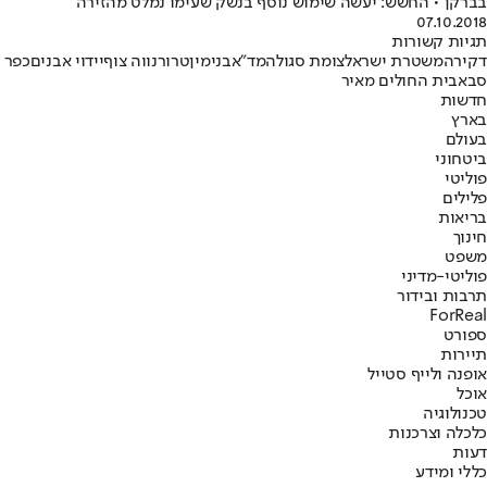
בברקן • החשש: יעשה שימוש נוסף בנשק שעימו נמלט מהזירה
07.10.2018
תגיות קשורות
דקירה
משטרת ישראל
צומת סגולה
מד"א
בנימין
טרור
נווה צוף
יידוי אבנים
כפר
סבא
בית החולים מאיר
חדשות
בארץ
בעולם
ביטחוני
פוליטי
פלילים
בריאות
חינוך
משפט
פוליטי-מדיני
תרבות ובידור
ForReal
ספורט
תיירות
אופנה ולייף סטייל
אוכל
טכנולוגיה
כלכלה וצרכנות
דעות
כללי ומידע