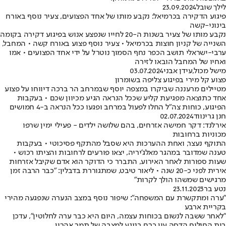
לילך שובל
23.09.2024
פיגוע הדקירה בכרמיאל: נקבע מותו של אחד הפצועים, צעיר נוסף באורח
בינוני-קשה
נקבע מותו של צעיר בשנות ה-20 לחייו שנפצע אנוש בפיגוע דקירה בקומה
השנייה של קניון חוצות בכרמיאל • צעיר נוסף פצוע באורח קשה • המחבל,
ערבי-ישראלי תושב הכפר נחף הסמוך נוטרל על ידי אחד הפצועים • אמו
ואחיו של המחבל הובאו לזירה
מישל מכול
,
עידן אבני
03.07.2024
פצוע קל מירי בפיגוע צליפה בשומרון
מטיילים מרעננה שביקרו במצפה יוסף שבמרחב הר ברכה דיווחו על פצוע
אחד כתוצאה מפגיעת קליע שככל הנראה הגיע מכיוון שכם • בעקבות
הפיגוע, כוחות צה״ל החלו לפעול במרחב ופגעו ככל הנראה ב-4 חמושים
חנן גרינווד
02.07.2024
אירלנד: דקר חמישה אזרחים, בהם שלושה ילדים - פעילי ימין שרפו
מכוניות ברחובות
התוקף נעצר, ואחת ההערכות היא שסבל מהתקף פסיכוטי • בעקבות
טענה שמדובר במהגר מאלג'יריה, יצאו פורעים לרחובות והציתו רכוש •
שעות ספורות לאחר האירוע, התברר כי הדוקר הוא אדם שקיבל אזרחות
אירית לפני כ-20 שנה • ליאור טיבט, שמתגוררת בדבלין: "כבר הרבה זמן
מרגישים שמשהו הולך לקרות"
נטע בר
23.11.2023
"ערה ומתקשרת עם המשפחה": שיפור נוסף במצב הנערה שנפגעה מהירי
בקריית ארבע
"לאחר ששבה לנשום בכוחות עצמה, היום היא כבר ערה לחלוטין", עדכן
בית החולים הדסה עין כרם בנוגע למצבה של תמר אהרון