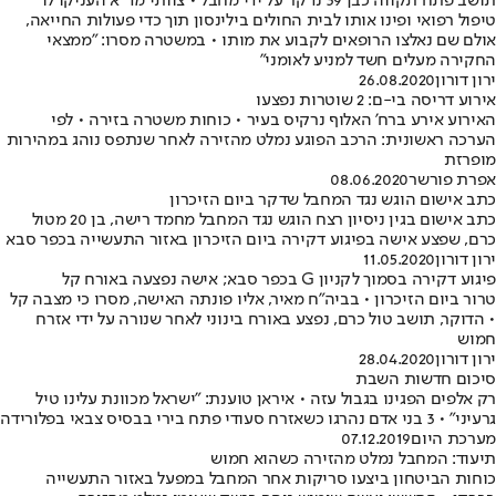
תושב פתח תקווה כבן 39 נדקר על ידי מחבל • צוותי מד"א העניקו לו
טיפול רפואי ופינו אותו לבית החולים בילינסון תוך כדי פעולות החייאה,
אולם שם נאלצו הרופאים לקבוע את מותו • במשטרה מסרו: "ממצאי
החקירה מעלים חשד למניע לאומני"
ירון דורון
26.08.2020
אירוע דריסה בי-ם: 2 שוטרות נפצעו
האירוע אירע ברח' האלוף נרקיס בעיר • כוחות משטרה בזירה • לפי
הערכה ראשונית: הרכב הפוגע נמלט מהזירה לאחר שנתפס נוהג במהירות
מופרזת
אפרת פורשר
08.06.2020
כתב אישום הוגש נגד המחבל שדקר ביום הזיכרון
כתב אישום בגין ניסיון רצח הוגש נגד המחבל מחמד רישה, בן 20 מטול
כרם, שפצע אישה בפיגוע דקירה ביום הזיכרון באזור התעשייה בכפר סבא
ירון דורון
11.05.2020
פיגוע דקירה בסמוך לקניון G בכפר סבא; אישה נפצעה באורח קל
טרור ביום הזיכרון • בביה"ח מאיר, אליו פונתה האישה, מסרו כי מצבה קל
• הדוקר, תושב טול כרם, נפצע באורח בינוני לאחר שנורה על ידי אזרח
חמוש
ירון דורון
28.04.2020
סיכום חדשות השבת
רק אלפים הפגינו בגבול עזה • איראן טוענת: "ישראל מכוונת עלינו טיל
גרעיני" • 3 בני אדם נהרגו כשאזרח סעודי פתח בירי בבסיס צבאי בפלורידה
מערכת היום
07.12.2019
תיעוד: המחבל נמלט מהזירה כשהוא חמוש
כוחות הביטחון ביצעו סריקות אחר המחבל במפעל באזור התעשייה