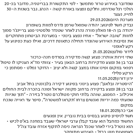
שמדובר באירוע טרור מתמשך • לפי התקשורת בבריטניה, מדובר בכ-20
הולכי רגל שנדרסו, וחלקם נפצעו באורח קשה • הנהג, גבר בשנות ה-30
לחייו, נעצר
מערכת היום
29.03.2026
נבדק חשד לפיגוע: יהודה שמואל שרמן נדרס למוות בשומרון
יהודה בן ה-18 מאלון מורה נהרג לאחר שטנדר פלסטיני פגע בריינג’ר סמוך
לחוות “שובה ישראל” • אחיו נפצע בינוני • במערכת הביטחון מתחקרים
את נסיבות האירוע שהוגדר תחילה כתאונת דרכים, ואילו כעת כפיגוע על
רקע לאומני
לידור סולטן
21.03.2026
שתי זירות אותרו: פצוע קשה מדקירה בפרדס חנה-כרכור
גבר בן 36 נפצע מדקירות ברחוב הגאון בעיר • צוותי מד"א העניקו לו טיפול
רפואי במקום ופינו אותו במצב קשה ולא יציב • הדוקר נמלט • מסתמן כי
הרקע פלילי
ירון דורון
11.05.2025
"היסטריה ובלאגן": פצוע בינוני בפיגוע דקירה בלבונטין בתל אביב
גבר בן 28 נפצע בדקירה ברחוב מקווה ישראל ופונה בהכרה לבית החולים
איכילוב • המפגע, שוהה בלתי חוקי מטולכרם נוטרל בזירה • "תוך שניות
שמעתי כמה יריות ואנשים צרחו 'תקראו למשטרה'", סיפר עד ראייה שנכח
במקום
אבי כהן
18.01.2025
חשד לניסיון פיגוע בבסיס בבית גוברין, אין נפגעים
החשוד כמחבל הוא עובד קבלן ערבי ישראלי שעבד במחנה בא"פ לכיש •
הוא נוטרל בירי לאחר שככל הנראה ניסה לתקוף אזרח עובד צה"ל
באמצעות מוט ברזל • האירוע מתוחקר