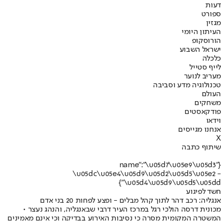
דעות
ספורט
מגזין
העיתון היומי
הורוסקופ
ישראל השבוע
כלכלה
לייף סטייל
מעריב לנוער
טכנולוגיה מדע וסביבה
העולם
משחקים
פודקאסטים
וידאו
אנחנו מגייסים
X
שיתוף כתבה
{"name":"\u05d7\u05e9\u05d3
\u05dc\u05e4\u05d9\u05d2\u05d5\u05e2 -
\u05d4\u05d9\u05d5\u05dd"}
חשד לפיגוע
אנגליה: רכב דהר לתוך קהל מבלים - ופצע לפחות 20 בני אדם
מכונית דרסה הולכי רגל במרכז העיר דרבי שבאנגליה, והנהג נעצר •
המשטרה המקומית מסרה כי נסיבות האירוע בבדיקה וכי אינם מאמינים