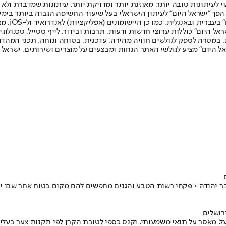
לעיתונות טובה יותר, מאוזנת יותר ומדויקת יותר. עיתונות שמדברת ולא צ
שלום. המהדורה המודפסת הראשונה פורסמה ב-30 ביולי 2007, וב-2010 הפך "ישראל היום" לעיתון הישראלי בעל שי
לחמנוביץ,
ל היום" כוללות ערוצי חדשות ודעות, תרבות ובידור, לייף סטייל, טכנולוגיה
ברית, במטרה לספק לגולשים חוויה מהירה, עדכנית, בטוחה ונוחה. תכני המה
ל היום" מציע לגולשי האתר הנחות ומבצעים על מוצרים ושירותים. ישראל 
יהודה • פקחי רשות הטבע והגנים מחפשים להם מקום בטוח אחר שבו יוכל
רושלים
המשפט להשית על הנאשם 22 חודשי מאסר בפועל, מאסר על תנאי משמעותי, וקנס כספי לטובת הקרן 