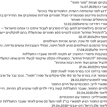
בקיום מצוות "פטר חמור"
אבי כהן
14.07.2025
"רגע לפני שהאדמה רועדת, החמורים שלי בוכים"
גיורגוס סיריגוס מסנטוריני מגדל חמורים ופרדות שסוחבים את התיירים בהר
והחתולים שנותרו מאחור
אורי רודריגז-גרסיא
12.02.2025
"ארגונים בינלאומיים למען בע"ח מסרבים לעבוד איתנו כי אנחנו מישראל – 
ב"להתחיל מחדש" תכננו להטיס 600 חמורים שהתעללו בהם למקלטים ייעודיים בחו"ל – אך סורבו • שרון כהן, מייסדת העמותה: "חלקם אמרו שהיו שמחים לעזור, אך הם חוששים – ואנו מתקשים לתפעל את המקום"
אסף גולן
02.07.2024
השבוע לפני 70 שנה: הגיעו אוניות השילומים
ציוד מהסכם השילומים מגיע לנמל חיפה, מגדלי העגבניות עושים פדיחה, 
דייויד סלע
17.08.2023
בעקבות סיפורי הזוועה: יש תקווה לחיות שעברו התעללות
עמותת "להתחיל מחדש", המפעילה מקלט שיקומי לבעלי חיים שחוו התעללות 
להציל אותם ועוד חיות רבות אחרות"
אסף גולן
27.04.2023
סמי ברדוגו זכה בפרס ספיר לשנת 2021
הסופר זכה בפרס על סך 150 אלף שקלים על ספרו "חמור", ובכך גבר על ארבעה מועמדים אחרים • מנימוקי השופטים: "מאיר פינות של עזובה והזנחה בדרך שטרם נעשתה"
עמר לחמנוביץ
28.02.2021
ספארי לייב: המכנסיים של חיים החמור
לחיים החמור, שעבר התעללות קשה בידי ילדים לפני שהגיע לגן החיות, הי
ליאור פלג
30.06.2020
ספארילייב: החמור עם המכנסיים
חיים החמור הגיע לספארי בר"ג לפני מעל 20 שנים לאחר שעבר התעללות קשה • לאחר תהליך ארוך, האמון שלו בבני אדם חזר
ליאור פלג
,
דניאל רוט-אבנרי
29.06.2020