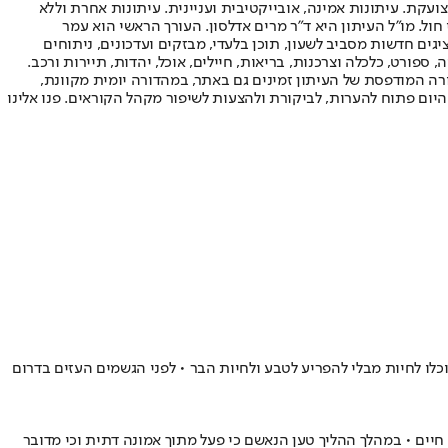
ועקת. עיתונות אמינה, אובייקטיבית ועניינית. עיתונות אחרת וללא
עור החשיפה הגבוה ביותר בימי חול. מו"ל העיתון היא ד"ר מרים אדלסון. העורך הראשי הוא עמר
 והעורך המייסד הוא עמוס רגב. אתרי האינטרנט של "ישראל היום" בעברית ובאנגלית, כמו כן היישומונים (אפליקציות) לאנדרואיד ול-iOS, מציגים חדשות מסביב לשעון, תוכן בלעדי, מבזקים ועדכונים, ניתוחים
, ספורט, כלכלה וצרכנות, בריאות, חיילים, אוכל, יהדות, תיירות ורכב.
דורה המודפסת של העיתון זמינים גם באתר, במהדורה יומית מקוונת,
היום פתוח להערות, לביקורת ולהצעות לשיפור מקהל הקוראים. פנו אלינו
ו לחיות מבלי להפריע לטבע ולחיות הבר • לפני הגשמים העזים בדרום
לפי תקנות צער בעלי חיים • במהלך ההליך טען הנאשם כי פעל מתוך אמונה דתית וכי מדובר