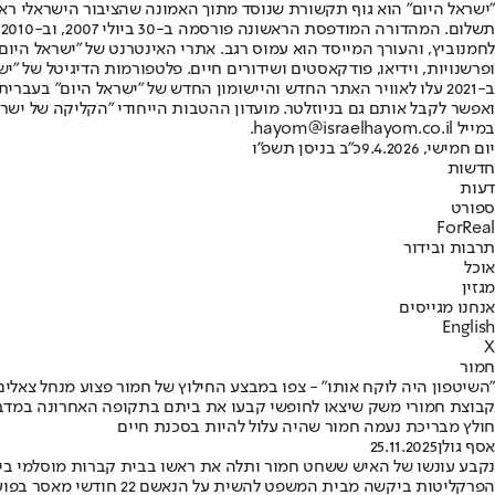
"ישראל היום" הוא גוף תקשורת שנוסד מתוך האמונה שהציבור הישראלי ראוי 
ת
ופרשנויות, וידיאו, פודקאסטים ושידורים חיים. פלטפורמות הדיגיטל של "ישרא
ב-2021 עלו לאוויר האתר החדש והיישומון החדש של "ישראל היום" בע
ואפשר לקבל אותם גם בניוזלטר. מועדון ההטבות הייחודי "הקליקה של ישרא
במייל hayom@israelhayom.co.il.
יום חמישי, 9.4.2026
כ"ב בניסן תשפ"ו
חדשות
דעות
ספורט
ForReal
תרבות ובידור
אוכל
מגזין
אנחנו מגייסים
English
X
חמור
"השיטפון היה לוקח אותו" - צפו במבצע החילוץ של חמור פצוע מנחל צאלים
קבוצת חמורי משק שיצאו לחופשי קבעו את ביתם בתקופה האחרונה במדבר 
חולץ מבריכת נעמה חמור שהיה עלול להיות בסכנת חיים
אסף גולן
25.11.2025
נקבע עונשו של האיש ששחט חמור ותלה את ראשו בבית קברות מוסלמי בי
הפרקליטות ביקשה מבית 