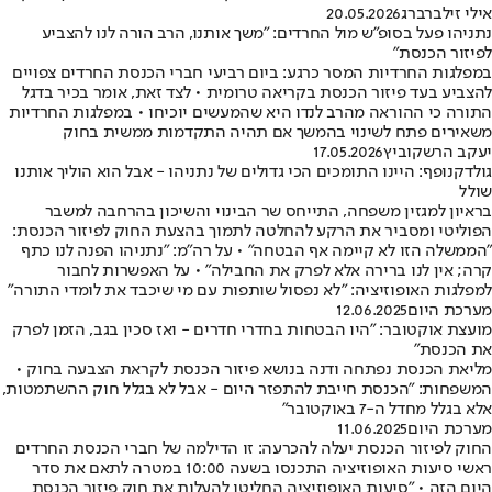
אילי זילברברג
20.05.2026
נתניהו פעל בסופ"ש מול החרדים: "משך אותנו, הרב הורה לנו להצביע
לפיזור הכנסת"
במפלגות החרדיות המסר כרגע: ביום רביעי חברי הכנסת החרדים צפויים
להצביע בעד פיזור הכנסת בקריאה טרומית • לצד זאת, אומר בכיר בדגל
התורה כי ההוראה מהרב לנדו היא שהמעשים יוכיחו • במפלגות החרדיות
משאירים פתח לשינוי בהמשך אם תהיה התקדמות ממשית בחוק
יעקב הרשקוביץ
17.05.2026
גולדקנופף: היינו התומכים הכי גדולים של נתניהו - אבל הוא הוליך אותנו
שולל
בראיון למגזין משפחה, התייחס שר הבינוי והשיכון בהרחבה למשבר
הפוליטי ומסביר את הרקע להחלטה לתמוך בהצעת החוק לפיזור הכנסת:
"הממשלה הזו לא קיימה אף הבטחה" • על רה"מ: "נתניהו הפנה לנו כתף
קרה; אין לנו ברירה אלא לפרק את החבילה" • על האפשרות לחבור
למפלגות האופוזיציה: "לא נפסול שותפות עם מי שיכבד את לומדי התורה"
מערכת היום
12.06.2025
מועצת אוקטובר: "היו הבטחות בחדרי חדרים - ואז סכין בגב, הזמן לפרק
את הכנסת"
מליאת הכנסת נפתחה ודנה בנושא פיזור הכנסת לקראת הצבעה בחוק •
המשפחות: "הכנסת חייבת להתפזר היום - אבל לא בגלל חוק ההשתמטות,
אלא בגלל מחדל ה-7 באוקטובר"
מערכת היום
11.06.2025
החוק לפיזור הכנסת יעלה להכרעה: זו הדילמה של חברי הכנסת החרדים
ראשי סיעות האופוזיציה התכנסו בשעה 10:00 במטרה לתאם את סדר
היום הזה • "סיעות האופוזיציה החליטו להעלות את חוק פיזור הכנסת