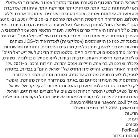
"ישראל היום" הוא גוף תקשורת שנוסד מתוך האמונה שהציבור הישראלי
ראוי לעיתונות טובה יותר, מאוזנת יותר ומדויקת יותר. עיתונות שמדברת
ולא צועקת. עיתונות אמינה, אובייקטיבית ועניינית. עיתונות אחרת וללא
תשלום. המהדורה המודפסת הראשונה פורסמה ב-30 ביולי 2007, וב-2010
הפך "ישראל היום" לעיתון הישראלי בעל שיעור החשיפה הגבוה ביותר בימי
חול. מו"ל העיתון היא ד"ר מרים אדלסון. העורך הראשי הוא עמר לחמנוביץ,
והעורך המייסד הוא עמוס רגב. אתרי האינטרנט של "ישראל היום" בעברית
ובאנגלית, כמו כן היישומונים (אפליקציות) לאנדרואיד ול-iOS, מציגים
חדשות מסביב לשעון, תוכן בלעדי, מבזקים ועדכונים, ניתוחים ופרשנויות,
וידיאו, פודקאסטים ושידורים חיים. פלטפורמות הדיגיטל של "ישראל היום"
כוללות ערוצי חדשות ודעות, תרבות ובידור, לייף סטייל, טכנולוגיה, ספורט,
כלכלה וצרכנות, בריאות, חיילים, אוכל, יהדות, תיירות ורכב. ב-2021 עלו
לאוויר האתר החדש והיישומון החדש של "ישראל היום" בעברית, במטרה
לספק לגולשים חוויה מהירה, עדכנית, בטוחה ונוחה. תכני המהדורה
המודפסת של העיתון זמינים גם באתר, במהדורה יומית מקוונת, ואפשר
לקבל אותם גם בניוזלטר. מועדון ההטבות הייחודי "הקליקה של ישראל
היום" מציע לגולשי האתר הנחות ומבצעים על מוצרים ושירותים. ישראל
היום פתוח להערות, לביקורת ולהצעות לשיפור מקהל הקוראים. פנו אלינו
במייל hayom@israelhayom.co.il.
יום ראשון, 5.7.2026
כ' בתמוז תשפ"ו
חדשות
דעות
ספורט
ForReal
תרבות ובידור