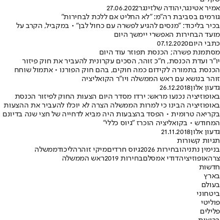
אמיר אטינגר
,
יהודה שלזינגר
27.06.2022
גורמים בסביבת רה"מ: "לא החליט אם ללכת לבחירות"
בכיר בליכוד: "מנסים להגיע לפשרה עם כחול לבן" • במקביל, הקרב על
מועד הבחירות האפשרי יימשך היום
כתבי היום
07.12.2020
מסתמנת פשרה; הכנסת תפוזר עוד היום
יו"ר ועדת הכנסת, ח"כ זוהר, הסכים עקרונית להעביר את חוק פיזור
הכנסת בתמורה לקידום כמה חוקים, בהם חוק הפורנו • אתמול שוחח
זוהר בנושא עם ראש הממשלה ויו"ר הקואליציה
גדעון אלון
26.12.2018
באופוזיציה נכנעו מראש: ירדו מסדר היום הצעות החוק לפיזור הכנסת
באופוזיציה הבינו כי למרות הממשלה הצרה לא יוכלו להעביר את ההצעות
בקריאה טרומית • הפסד בהצבעות היה מביא לדחייה של חצי שנה בדיונם
המחודש • בקואליציה הוכרז "גיוס כללי"
גדעון אלון
21.11.2018
תגיות קשורות
בנימין נתניהו
בחירות 2026
גיוס חרדים
מיקי זוהר
הליכוד
ממשלה
צרה
אופוזיציה
דודי אמסלם
בחירות 2019
ראש הממשלה
חדשות
בארץ
בעולם
ביטחוני
פוליטי
פלילים