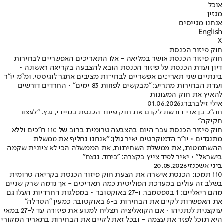
אוכל
מגזין
אנחנו מגייסים
English
X
חוק פיזור הכנסת
חוק פיזור הכנסת אושר במליאה - אלו התאריכים האפשריים לבחירות
דיון ועדת הכנסת על פיזור הכנסת הובא להצבעה בקריאה ראשונה •
בינתיים שני תאריכים אפשריים לבחירות מציבים אתגר לוגיסטי, ומ"מ יו"ר
ועדת הבחירות מתריע: "מבקשים לפחות 83 ימים" • החרדים דורשים
להאיץ את חוק המעונות
אילי זילברברג
01.06.2026
חה"כ בן ארי דורשת לקדם את חוק פיזור הכנסת במיידי; גנץ: "לעצור
חקיקה"
חוק פיזור הכנסת עבר היום בהצבעה טרומית ברוב של 110 ח"כים וללא
מתנגדים • יו"ר הדמוקרטים יאיר גולן: "אנחנו נחליף את ממשלת
ההשתמטות, את ממשלת השחיתות, את הממשלה הכי לא ציונית שקמה
בישראל" • יאיר לפיד צייץ בקצרה: "ביחד. ננצח"
ביני אשכנזי
20.05.2026
110 תמכו: הכנסת אישרה את הצעת חוק פיזור הכנסת בקריאה טרומית
בשלב זה עולים במערכת הפוליטית כמה תאריכים - אך נדמה שרק שניים
מהם ריאליים: 1 בספטמבר, ו-27 באוקטובר • במפלגות החרדיות העלו גם
את האפשרות לקיים את הבחירות ב-6 באוקטובר, כמעין "הטרלה"
עוקצנית לנתניהו • אם הקואליציה תצליח למנוע את פיזורה עד ל-27 במאי
היא תוכל לפזר את עצמה - ובכל זאת לקיים את הבחירות בתאריך המקורי