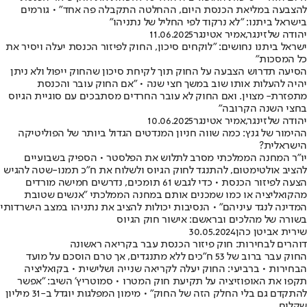
להצבעה במליאת הכנסת היום, ההחלטה התקבלה פה אחד" • גורמים
בישראל ביתנו: "לא נרקוד לפי החליל של נתניהו"
יהודה שלזינגר
,
אמיר אטינגר
11.06.2025
ישראל ביתנו נחושים: "לוקחים סיכון, החוק לפיזור הכנסת יעלה ויסיר את
כל המסכות"
הסיעה תדרוש הצבעה על החוק תוך לקיחת סיכון שהחוק ייפול ולא ניתן
יהיה להעלות אותו שוב במשך חצי שנה • "אם החוק עובר והכנסת
מתפזרת- מצוין. ואם החוק לא עובר החרדים מסתבכים עם סוגיית הגיוס
בחצי השנה הקרובה"
יהודה שלזינגר
,
אמיר אטינגר
10.06.2025
ההימור של גנץ: כמה שווה חניון המנדטים הגדול ביותר של הפוליטיקה
הישראלית?
יו"ר המחנה הממלכתי מסרב לתלוש את הפלסטר • הספיק בשבועיים
להציב אולטימטום, להתנגד לחוק הגיוס ולשלוח את ח"כ תמנו-שטה להגיש
הצעה לפיזור הכנסת • כדי לגבש 61 תומכים, נדרשים חמישה מורדים
מהקואליציה או כמו שמכנים אותם במחנה הממלכתי "אנשים שטובת
המדינה לנגד עיניהם" • הנסיבות יכולות להציב את נתניהו במצב הישרדותי
בשורה של מהלכים ובראשם: אישור חוק הגיוס
שירית אביטן כהן
30.05.2024
דוהרים לבחירות: חוק פיזור הכנסת עבר בקריאה ראשונה
החוק עבר ברוב של 53 ח"כים ללא מתנגדים, אך טרם הוסכם על מועד
הבחירות • ברביעי: החוק יעלה לקריאה שנייה ושלישית • בקואליציה
תקפו את האופוזיציה על תקיעת חוק המטרו • סמוטריץ' השיב: "אפשר
להתקדם גם בלי החלק הזה של החוק" • מימון המפלגות יוגדל ב-31 מיליון
שקלים