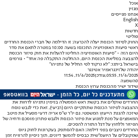
אוכל
מגזין
אנחנו מגייסים
English
X
חדשות
פוליטי
החוק לפיזור הכנסת יעלה להכרעה: זו הדילמה של חברי הכנסת החרדים
ראשי סיעות האופוזיציה התכנסו בשעה 10:00 במטרה לתאם את סדר
היום הזה • "סיעות האופוזיציה החליטו להעלות את חוק פיזור הכנסת
להצבעה במליאת הכנסת היום, ההחלטה התקבלה פה אחד" • גורמים
בישראל ביתנו: "לא נרקוד לפי החליל של נתניהו"
יהודה שלזינגר
אמיר אטינגר
11/6/2025, 05:55
,עודכן
11/6/2025, 11:54
0
השמעה
שידור ישיר מהכנסת ערוץ הכנסת
החרדים שוקלים את בקשת ראש הממשלה בנימין נתניהו לדחות את
ההצבעה לפיזור הכנסת שתתקיים היום (רביעי), זאת כדי לגבש נוסח
שיזכה להגנת הייעוץ המשפטי. גם ‏יו״ר ש״ס אריה דרעי מפעיל את מיטב
המאמצים על מנת למנוע את פיזור הכנסת ולגבש פתרון מוסכם ודחיה של
הפיזור וללחוץ על דגל התורה להסכים.
החרדים ניצבים בפני דילמה: האם להסתפק בעקרונות לחוק גיוס
שמקובלים על היועמ"שית כבסיס להמשך דיונים, תוך ניסיון להרוויח זמן