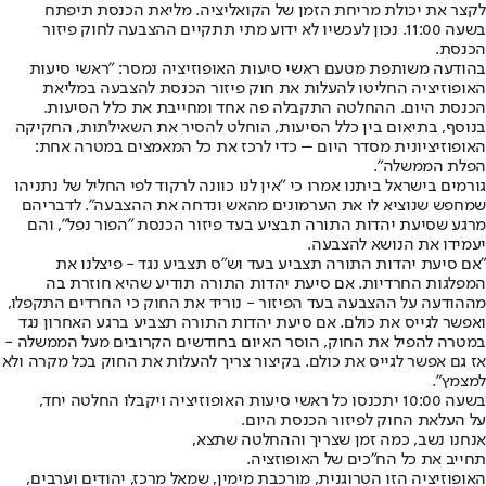
לקצר את יכולת מריחת הזמן של הקואליציה. מליאת הכנסת תיפתח
בשעה 11:00. נכון לעכשיו לא ידוע מתי תתקיים ההצבעה לחוק פיזור
הכנסת.
בהודעה משותפת מטעם ראשי סיעות האופוזיציה נמסר: "ראשי סיעות
האופוזיציה החליטו להעלות את חוק פיזור הכנסת להצבעה במליאת
הכנסת היום. ההחלטה התקבלה פה אחד ומחייבת את כלל הסיעות.
בנוסף, בתיאום בין כלל הסיעות, הוחלט להסיר את השאילתות, החקיקה
האופוזיציונית מסדר היום – כדי לרכז את כל המאמצים במטרה אחת:
הפלת הממשלה".
גורמים בישראל ביתנו אמרו כי "אין לנו כוונה לרקוד לפי החליל של נתניהו
שמחפש שנוציא לו את הערמונים מהאש ונדחה את ההצבעה". לדבריהם
מרגע שסיעת יהדות התורה תבציע בעד פיזור הכנסת "הפור נפל", והם
יעמידו את הנושא להצבעה.
"אם סיעת יהדות התורה תצביע בעד וש״ס תצביע נגד - פיצלנו את
המפלגות החרדיות. אם סיעת יהדות התורה תודיע שהיא חוזרת בה
מההודעה על ההצבעה בעד הפיזור - נוריד את החוק כי החרדים התקפלו,
ואפשר לגייס את כולם. אם סיעת יהדות התורה תצביע ברגע האחרון נגד
במטרה להפיל את החוק, הוסר האיום בחודשים הקרובים מעל הממשלה -
אז גם אפשר לגייס את כולם. בקיצור צריך להעלות את החוק בכל מקרה ולא
למצמץ".
בשעה 10:00 יתכנסו כל ראשי סיעות האופוזיציה ויקבלו החלטה יחד,
על העלאת החוק לפיזור הכנסת היום.
אנחנו נשב, כמה זמן שצריך וההחלטה שתצא,
תחייב את כל הח"כים של האופוזציה.
האופוזיציה הזו הטרוגנית, מורכבת מימין, שמאל מרכז, יהודים וערבים,