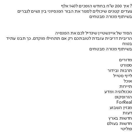
איך 200 ש"ח בחודש הופכים ל140 אלף ?
צעדים קטנים שיכולים לסגור את הבור הפנסיוני בין נשים לגברים
בשיתוף מנורה מבטחים
הסוד של איינשטיין שיגדיל לכם את הפנסיה
הריבית דריבית עובדת לטובתכם רק אם תתחילו מוקדם. כך תבנו עתיד
בטוח
בשיתוף מנורה מבטחים
מדורים
ספורט
תרבות ובידור
לייף סטייל
אוכל
תיירות
טכנולוגיה ומדע
הורוסקופ
ForReal
מגזין השבוע
דעות
חדשות בארץ
חדשות בעולם
פוליטי