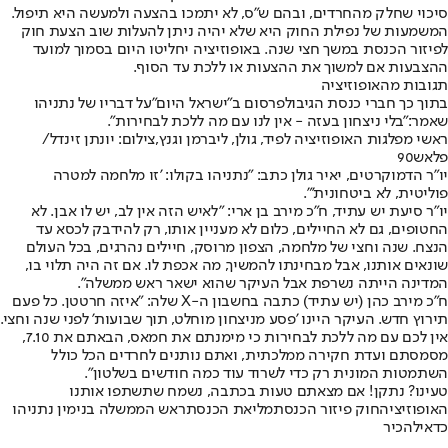
סיכוי שחלק מהחרדים, ובהם ש"ס, לא יתמכו בהצעה ולמעשה היא תיפול.
המשמעות של נפילת החוק היא שלא יהיה ניתן להעלות שוב הצעת חוק
לפיזור הכנסת במשך חצי שנה. באופוזיציה יחליטו היום בסמוך למועד
ההצבעות אם למשוך את ההצעות או ללכת עד הסוף.
תגובות מהאופוזיציה
בתוך כך חברי כנסת הגיבו
לפרסום ב"ישראל היום"
על דבריו של נתניהו
שאמר:
"בלי ניצחון בעזה - אין לנו עם מה ללכת לבחירות".
ראשי מפלגות האופוזיציה לפיד, גולן, ליברמן וגנץ,צילום: יונתן זינדל/
פלאש90
יו"ר הדמוקרטים, יאיר גולן כתב: "נתניהו בקולו: 'זו מלחמה למטרה
פוליטית, לא ביטחונית'".
יו"ר סיעת יש עתיד, ח"כ מירב בן ארי: "לאיש הזה אין לב, יש לו אבן. לא
החטופים, גם לא החיילים, כלום לא מעניין אותו, רק להידבק לכסא עד
הנצח. שנה וחצי של מלחמה, הצפון מרוסק, חיילים נהרגים, בכל העולם
שונאים אותנו, אבל מבחינתו להמשיך, מה אכפת לו. אם זה היה תלוי בו,
המדינה הייתה נשרפת אבל העיקר שהוא ישאר ראש ממשלה".
ח"כ מירב כהן (יש עתיד) כתבה בחשבון ה-X שלה: "איזה חרטטן. כל פעם
תירוץ חדש. העיקר היינו 'פסע מניצחון מוחלט, תוך שבועות' לפני שנה וחצי.
אין לכם עם מה ללכת לבחירות כי מימנתם את חמאס, הבאתם את 7.10,
מסמסתם ועדת חקירה ממלכתית, ואתם נותנים לחרדים הכל כולל
השתמטות המונית רק כדי לשרוד עוד כמה חודשים בשלטון".
טעינו? נתקן! אם מצאתם טעות בכתבה, נשמח שתשתפו אותנו
האופוזיציה
חוק פיזור הכנסת
מליאת הכנסת
ראש הממשלה בנימין נתניהו
כדאי
להכיר