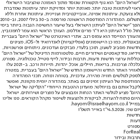
"ישראל היום" הוא גוף תקשורת שנוסד מתוך האמונה שהציבור הישראלי
ראוי לעיתונות טובה יותר, מאוזנת יותר ומדויקת יותר. עיתונות שמדברת
ולא צועקת. עיתונות אמינה, אובייקטיבית ועניינית. עיתונות אחרת וללא
תשלום. המהדורה המודפסת הראשונה פורסמה ב-30 ביולי 2007, וב-2010
הפך "ישראל היום" לעיתון הישראלי בעל שיעור החשיפה הגבוה ביותר בימי
חול. מו"ל העיתון היא ד"ר מרים אדלסון. העורך הראשי הוא עמר לחמנוביץ,
והעורך המייסד הוא עמוס רגב. אתרי האינטרנט של "ישראל היום" בעברית
ובאנגלית, כמו כן היישומונים (אפליקציות) לאנדרואיד ול-iOS, מציגים
חדשות מסביב לשעון, תוכן בלעדי, מבזקים ועדכונים, ניתוחים ופרשנויות,
וידיאו, פודקאסטים ושידורים חיים. פלטפורמות הדיגיטל של "ישראל היום"
כוללות ערוצי חדשות ודעות, תרבות ובידור, לייף סטייל, טכנולוגיה, ספורט,
כלכלה וצרכנות, בריאות, חיילים, אוכל, יהדות, תיירות ורכב. ב-2021 עלו
לאוויר האתר החדש והיישומון החדש של "ישראל היום" בעברית, במטרה
לספק לגולשים חוויה מהירה, עדכנית, בטוחה ונוחה. תכני המהדורה
המודפסת של העיתון זמינים גם באתר, במהדורה יומית מקוונת, ואפשר
לקבל אותם גם בניוזלטר. מועדון ההטבות הייחודי "הקליקה של ישראל
היום" מציע לגולשי האתר הנחות ומבצעים על מוצרים ושירותים. ישראל
היום פתוח להערות, לביקורת ולהצעות לשיפור מקהל הקוראים. פנו אלינו
במייל hayom@israelhayom.co.il.
יום שני, 4.5.2026
י"ז באייר תשפ"ו
חדשות
דעות
ספורט
ForReal
תרבות ובידור