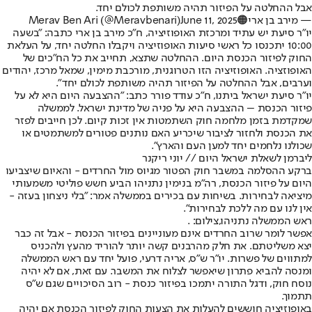
אבל ההחלטה על הפיזור תהיה משותפת לכולם יחד.
— מירב בן ארי🟠Merav Ben Ari (@Meravbenari)
June 11, 2025
יו״ר סיעת יש עתיד ומרכזת האופוזיציה, ח״כ מירב בן ארי כתבה: "בשעה
10:00 יתכנסו כל ראשי סיעות האופוזיציה ויקבלו החלטה יחד, על העלאת
החוק לפיזור הכנסת היום. ההחלטה שתצא, ‏תחייב את כל הח"כים של
האופוזציה. ‏האופוזיציה הזו הטרוגנית, מורכבת מימין, שמאל מרכז, יהודים
וערבים, ‏אבל ההחלטה על הפיזור תהיה משותפת לכולם יחד".
יו"ר סיעת ישראל ביתנו, ח"כ עודד פורר כתב: "ההצבעה היום היא לא על
פיזור הכנסת – ההצבעה היא על פניה של מדינת ישראל. לממשלה
שמקדמת בזמן מלחמה חוק השתמטות אין זכות קיום. לכן חייבים לפזר
את הכנסת ולחזור לציבור שיכריע האם נותנים פטורים למשתמטים או
שכולנו נלחמים יחד למען העם והארץ".
ליברמן לשאלת ישראל היום // יוני ריקנר
ברקע ההסלמה במשבר חוק הפטור מגיוס מול החרדים - והאיום שיצביעו
היום על פיזור הכנסת, רה"מ בנימין נתניהו הביע חשש פוליטי משמעותי
מיציאה לבחירות. בשיחות עם בכירים בממשלה אמר: "בלי ניצחון בעזה -
אין לנו עם מה ללכת לבחירות".
ראש הממשלה נתניהו,צילום: .
אפשר לומר שרוב החרדים אינם מעוניינים בפיזור הכנסת - אבל זה כבר
יצא משליטתם. את חלק מהרבנים קשה יותר להוריד מהעץ ולהכניס
למתווים של פשרות. יו"ר ש"ס, אריה דרעי, פועל יחד עם ראש הממשלה
ומנסה להביא פתרון שיאפשר לצלוח את המשבר. עם זאת, אם לא יהיה
נוסח חוק, ודגל התורה יתמכו בפיזור כנסת - רוב הסיכויים שגם ש"ס
תתמוך.
באופוזיציה חוששים להעלות את הצעות החוק לפיזור הכנסת אם יהיה