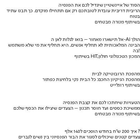
הסוד של איינשטיין שיגדיל לכם את הפנסיה
הריבית דריבית עובדת לטובתכם רק אם תתחילו מוקדם. כך תבנו עתיד
בטוח
בשיתוף מנורה מבטחים
אל תישארו מאחור – בואו לגלות לאן ה-AI הולך
הבינה המלאכותית לא תחליף אנשים, היא תחליף את מי שלא משתמש
בה!
בשיתוף HIT,המכון הטכנולוגי חולון
מהפכת הרובוטיקה לבית
מהפכת הניקיון החכם: כל הבית נקי בלחיצת כפתור
בשיתוף רונלייט
הטעויות שיחתכו לכם את קצבת הפנסיה
ממשיכת כספים ועד חוסר תכנון – הצעדים שיצילו את הכסף שלכם
בשיתוף מנורה מבטחים
איך 200 ש"ח בחודש הופכים ל140 אלף ?
צעדים קטנים שיכולים לסגור את הבור הפנסיוני בין נשים לגברים