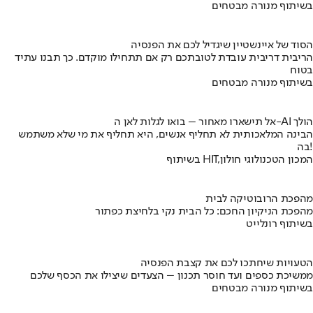
בשיתוף מנורה מבטחים
הסוד של איינשטיין שיגדיל לכם את הפנסיה
הריבית דריבית עובדת לטובתכם רק אם תתחילו מוקדם. כך תבנו עתיד
בטוח
בשיתוף מנורה מבטחים
אל תישארו מאחור – בואו לגלות לאן ה-AI הולך
הבינה המלאכותית לא תחליף אנשים, היא תחליף את מי שלא משתמש
בה!
בשיתוף HIT,המכון הטכנולוגי חולון
מהפכת הרובוטיקה לבית
מהפכת הניקיון החכם: כל הבית נקי בלחיצת כפתור
בשיתוף רונלייט
הטעויות שיחתכו לכם את קצבת הפנסיה
ממשיכת כספים ועד חוסר תכנון – הצעדים שיצילו את הכסף שלכם
בשיתוף מנורה מבטחים