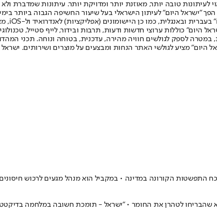
לעיתונות טובה יותר, מאוזנת יותר ומדויקת יותר. עיתונות שמדברת ולא צ
שלום. המהדורה המודפסת הראשונה פורסמה ב-30 ביולי 2007, וב-2010 הפך "ישראל היום" לעיתון הישראלי בעל שי
לחמנוביץ,
ל היום" כוללות ערוצי חדשות ודעות, תרבות ובידור, לייף סטייל, טכנולוגיה
ברית, במטרה לספק לגולשים חוויה מהירה, עדכנית, בטוחה ונוחה. תכני המה
ל היום" מציע לגולשי האתר הנחות ומבצעים על מוצרים ושירותים. ישראל 
נוכח התפשטות הקורונה במדינה • במקביל הוא מנהל מגעים לרכוש חיסונים
 הצבא שהבריחו לטהרן את החומר • "ישראל - תומכת חשובה במלחמה בדיקטט