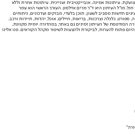
ועקת. עיתונות אמינה, אובייקטיבית ועניינית. עיתונות אחרת וללא
עור החשיפה הגבוה ביותר בימי חול. מו"ל העיתון היא ד"ר מרים אדלסון. העורך הראשי הוא עמר
 והעורך המייסד הוא עמוס רגב. אתרי האינטרנט של "ישראל היום" בעברית ובאנגלית, כמו כן היישומונים (אפליקציות) לאנדרואיד ול-iOS, מציגים חדשות מסביב לשעון, תוכן בלעדי, מבזקים ועדכונים, ניתוחים
, ספורט, כלכלה וצרכנות, בריאות, חיילים, אוכל, יהדות, תיירות ורכב.
דורה המודפסת של העיתון זמינים גם באתר, במהדורה יומית מקוונת,
היום פתוח להערות, לביקורת ולהצעות לשיפור מקהל הקוראים. פנו אלינו
ורה"