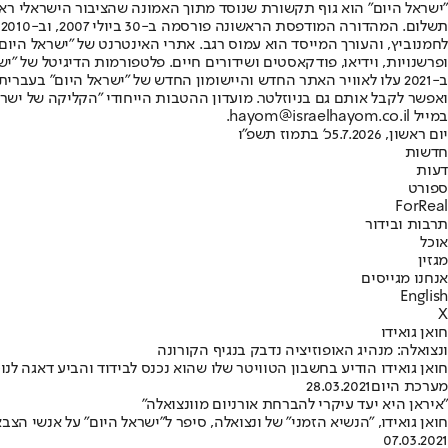
"ישראל היום" הוא גוף תקשורת שנוסד מתוך האמונה שהציבור הישראלי ראוי 
ת
ופרשנויות, וידיאו, פודקאסטים ושידורים חיים. פלטפורמות הדיגיטל של "ישרא
ב-2021 עלו לאוויר האתר החדש והיישומון החדש של "ישראל היום" בע
ואפשר לקבל אותם גם בניוזלטר. מועדון ההטבות הייחודי "הקליקה של ישרא
במייל hayom@israelhayom.co.il.
יום ראשון, 5.7.2026
כ' בתמוז תשפ"ו
חדשות
דעות
ספורט
ForReal
תרבות ובידור
אוכל
מגזין
אנחנו מגייסים
English
X
חואן גואידו
ונצואלה: מנהיג האופוזיציה נדבק בנגיף הקורונה
חואן גואידו הודיע בחשבון הטוויטר שלו שהוא נכנס לבידוד והביע דאגה ל
מערכת היום
28.03.2021
"איראן היא יעד עיקרי להברחת אורניום מוונצואלה"
חואן גואידו, "הנשיא הזמני" של ונצואלה, סיפר ל"ישראל היום" על אנשי
07.03.2021