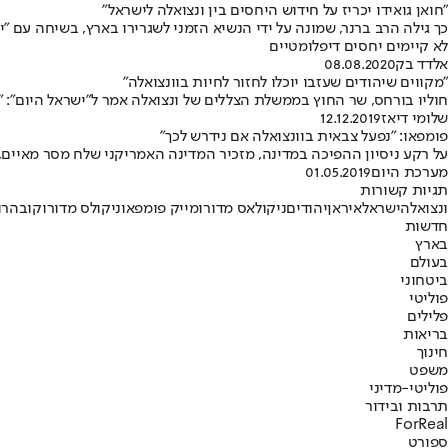
"חואן גואידו יכריז על חידוש היחסים בין ונצואלה לישראל"
כך גילה הרב ברנר, שמונה על ידי הנשיא הזמני לשגרירו בארץ, בשיחה עם 
לא קיימים יחסים דיפלומטיים
אלדד בק
08.08.2020
"מקווים שיהודים שעזבו יוכלו לחזור לחיות בוונצואלה"
חוליו בורחס, שר החוץ בממשלת הצללים של ונצואלה אמר ל"ישראל היום": "חי
שלומי דיאז
12.12.2019
פומפאו: "נפעל צבאית בוונצואלה אם נידרש לכך"
על רקע ניסיון ההפיכה במדינה, מזכיר המדינה האמריקני שלח מסר מאיים, 
מערכת היום
01.05.2019
תגיות קשורות
ונצואלה
ישראל
איראן
יהודים
ניקולאס מדורו
מייק פומפאו
ניקולס מדורו
קובה
רו
חדשות
בארץ
בעולם
ביטחוני
פוליטי
פלילים
בריאות
חינוך
משפט
פוליטי-מדיני
תרבות ובידור
ForReal
ספורט