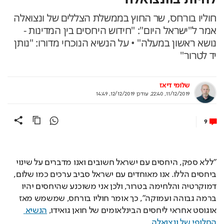
חוליו בורחס, שר החוץ בממשלת הצללים של ונצואלה
אמר ל"ישראל היום": "חידוש היחסים בין המדינות -
נושא ראשון במעלה" • על הנשיא הנוכחי מדורו: "נותן
יד לטרור"
שלומי דיאז
11/12/2019, 22:40
,
עודכן
12/12/2019, 14:49
9
"ללא ספק, היחסים עם ישראל חשובים ואנו מדברים על שינוי 
ביחסים הללו. אנו מאוחדים עם ישראל סביב ערכים כמו שלום, 
דמוקרטיה והלחימה בטרור, ולכן אני משוכנע שהיחסים יהיו 
ברמה גבוהה ועמוקה", כך אומר חוליו בורחס, שמשמש מאז 
אוגוסט אחראי ליחסים הבינלאומים של חואן גואידו, 
הנשיא 
החלופי של ונצואלה.