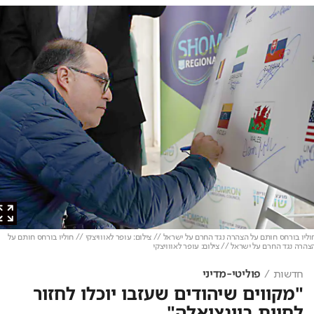
ו בורחס חותם על הצהרה נגד החרם על ישראל // צילום: עופר לאווויצקי // חוליו בורחס חותם על
ה נגד החרם על ישראל // צילום: עופר לאווויצקי
חדשות
פוליטי-מדיני
"מקווים שיהודים שעזבו יוכלו לחזור
לחיות בוונצואלה"