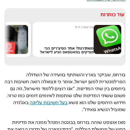
עוד כותרות
שחר שפירו
|
9:17
מערכ
משתדרגת? אחד הפיצ'רים הכי
מציקים בוואטסאפ הגיע לישראל
את 
בורחס, שביקר בארץ והשתתף בוועידה של השדולה 
הפרלמנטרית למען ישראל, אומר כי ונצואלה רואה חשיבות רבה 
ביחסים בין שתי המדינות. "אנו רוצים ללמוד מישראל, וזה גם 
משום ששתי המדינות שלנו שותפות לאיומים דומים כמו טרור. 
חידוש היחסים שלנו הוא נושא 
בעל חשיבות עליונה
 באג'נדה 
שמוביל הנשיא גואידו". 
מאז אוגוסט שוהה בורחס בבוגטה ומנהל ממנה את מדיניות 
החוץ של ממשלת הצללים. "הדיקטטורה של מדורו הביאה את 