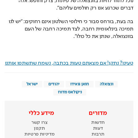
נוכל לחזור לחיות בוונצואלה של פיתוח, צדק וחופש. אלה 
דברים שכרגע אנו רק חולמים עליהם".
בה בעת, בורחס סבור כי חילופי השלטון אינם רחוקים: "יש לנו 
תמיכה בינלאומית רחבה, לצד תמיכה רחבה של העם 
בוונצואלה, שנתן את כל כולו".
טעינו? נתקן! אם מצאתם טעות בכתבה, נשמח שתשתפו אותנו
ונצואלה
חואן גואידו
יהודים
ישראל
ניקולאס מדורו
מדורים
מידע כללי
חדשות
צרו קשר
דעות
תקנון
תרבות
מדיניות פרטיות