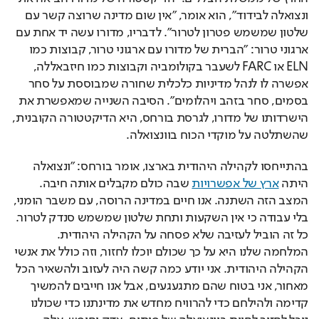
ונצואלה לבידוד", הוא אומר, "אין שום מדינה שרוצה קשר עם 
שלטון שמשמש פטרון לטרור". לדבריו, מדורו עשה יד אחת עם 
ארגוני טרור: "הברית של מדורו עם ארגוני טרור, קבוצות כמו 
ELN או FARC לשעבר בקולומביה וקבוצות כמו חיזבאללה, 
אפשרה לו לנהל מדיניות כלכלית שחורה שמבוססת על סחר 
בסמים, סחר בזהב ויהלומים". הסיבה השנייה שמאפשרת את 
הישרדותו של מדורו, לגרסת בורחס, היא הדיקטטורה הקובנית, 
שהשתלטה על מוקדי הכוח בוונצואלה.
בהתייחסו לקהילה היהודית בארצו, אומר בורחס: "ונצואלה 
היתה 
ארץ של אפשרויות
 שבה כולם מקבלים אותה חיבה. 
המצב הזה השתנה. אנו חיים במדינה הרוסה, עם משבר הומני, 
בלי עבודה כי אין השקעות ותחת שלטון שמשמש סנדק לטרור. 
כל זה הוביל לעזיבה שלא פסחה על הקהילה היהודית. 
המלחמה שלנו היא על כך שכולם יוכלו לחזור, וזה כולל את אנשי 
הקהילה היהודית. אני יודע כמה קשה היה לעזוב ולהשאיר הכל 
מאחור, אני בטוח שהם מתגעגעים, אבל אנו חייבים להמשיך 
קדימה ולהילחם כדי להרוויח מחדש את מדינתנו כדי שכולנו 