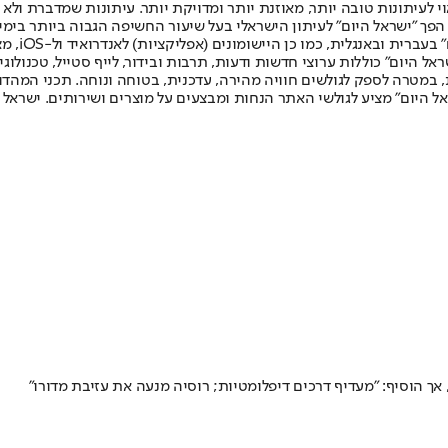
לעיתונות טובה יותר, מאוזנת יותר ומדויקת יותר. עיתונות שמדברת ולא צ
שלום. המהדורה המודפסת הראשונה פורסמה ב-30 ביולי 2007, וב-2010 הפך "ישראל היום" לעיתון הישראלי בעל שי
לחמנוביץ,
ל היום" כוללות ערוצי חדשות ודעות, תרבות ובידור, לייף סטייל, טכנולוגיה
ברית, במטרה לספק לגולשים חוויה מהירה, עדכנית, בטוחה ונוחה. תכני המה
ל היום" מציע לגולשי האתר הנחות ומבצעים על מוצרים ושירותים. ישראל 
אך הוסיף: "מעדיף דרכים דיפלומטיות; רוסיה מנעה את עזיבת מדורו"