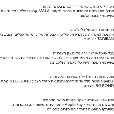
הפרויקט החדש שמסקרן רוכשים בפתח תקווה
קבוצת אלמוג מציגה את פרויקט MALA: מגדלי הפרימיום האחרונים בפתח תקווה
בשיתוף קבוצת אלמוג
כך תחסכו בחשמל בלי להזיע
מהפכת האנרגיה של תדיראן: שליטה, אבטחת מידע וניהול אקלים חכם בבי
בשיתוף TADIRAN
בצל איומי איראן: כך נערך משק האנרגיה
פסגת האנרגיה במעמד שגריר ארה"ב, שר האנרגיה ובכירי התעשייה בישראל
בשיתוף המכון הישראלי לאנרגיה ולסביבה
צובעים את הבית? אל תעשו את הטעות הזו
מומחה BG BOND עושה סדר על המדפים ומציג את מותג הצבע SIMPLY
בשיתוף BG BOND
שיא של 600 מיליון שקל: הטוטו עושה מהפיכה
יחסי הימור משופרים, הפקדות ב-Apple Pay ותשלום זכיות מיידי
בשיתוף המועצה להסדר ההימורים בספורט