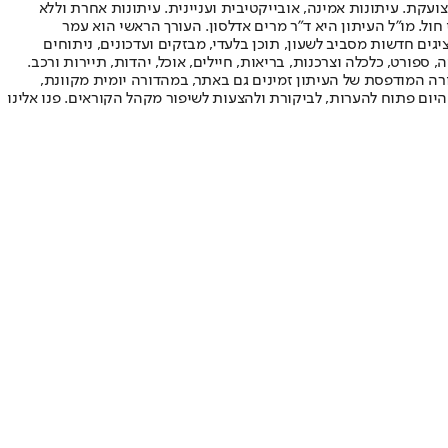
ועקת. עיתונות אמינה, אובייקטיבית ועניינית. עיתונות אחרת וללא
עור החשיפה הגבוה ביותר בימי חול. מו"ל העיתון היא ד"ר מרים אדלסון. העורך הראשי הוא עמר
 והעורך המייסד הוא עמוס רגב. אתרי האינטרנט של "ישראל היום" בעברית ובאנגלית, כמו כן היישומונים (אפליקציות) לאנדרואיד ול-iOS, מציגים חדשות מסביב לשעון, תוכן בלעדי, מבזקים ועדכונים, ניתוחים
, ספורט, כלכלה וצרכנות, בריאות, חיילים, אוכל, יהדות, תיירות ורכב.
דורה המודפסת של העיתון זמינים גם באתר, במהדורה יומית מקוונת,
היום פתוח להערות, לביקורת ולהצעות לשיפור מקהל הקוראים. פנו אלינו