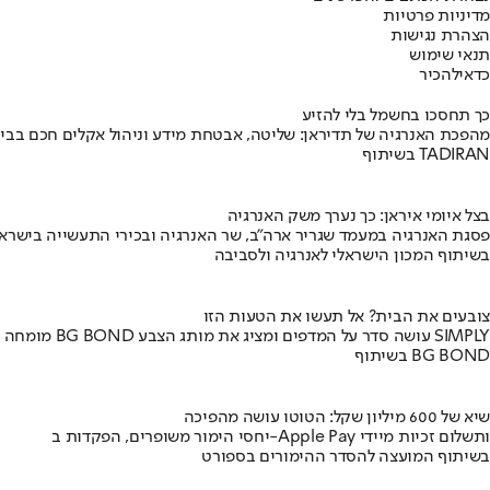
מדיניות פרטיות
הצהרת נגישות
תנאי שימוש
כדאי
להכיר
כך תחסכו בחשמל בלי להזיע
מהפכת האנרגיה של תדיראן: שליטה, אבטחת מידע וניהול אקלים חכם בבי
בשיתוף TADIRAN
בצל איומי איראן: כך נערך משק האנרגיה
פסגת האנרגיה במעמד שגריר ארה"ב, שר האנרגיה ובכירי התעשייה בישראל
בשיתוף המכון הישראלי לאנרגיה ולסביבה
צובעים את הבית? אל תעשו את הטעות הזו
מומחה BG BOND עושה סדר על המדפים ומציג את מותג הצבע SIMPLY
בשיתוף BG BOND
שיא של 600 מיליון שקל: הטוטו עושה מהפיכה
יחסי הימור משופרים, הפקדות ב-Apple Pay ותשלום זכיות מיידי
בשיתוף המועצה להסדר ההימורים בספורט