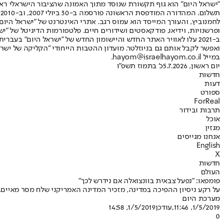
"ישראל היום" הוא גוף תקשורת שנוסד מתוך האמונה שהציבור הישראלי ראוי 
ת
ופרשנויות, וידיאו, פודקאסטים ושידורים חיים. פלטפורמות הדיגיטל של "ישרא
ב-2021 עלו לאוויר האתר החדש והיישומון החדש של "ישראל היום" בע
ואפשר לקבל אותם גם בניוזלטר. מועדון ההטבות הייחודי "הקליקה של ישרא
במייל hayom@israelhayom.co.il.
יום ראשון, 5.7.2026
כ' בתמוז תשפ"ו
חדשות
דעות
ספורט
ForReal
תרבות ובידור
אוכל
מגזין
אנחנו מגייסים
English
X
חדשות
העולם
פומפאו: "נפעל צבאית בוונצואלה אם נידרש לכך"
על רקע ניסיון ההפיכה במדינה, מזכיר המדינה האמריקני שלח מסר מאיים, 
מערכת היום
1/5/2019, 11:46
,עודכן
1/5/2019, 14:58
0