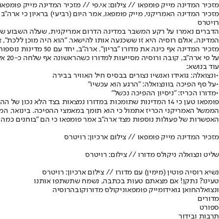
מזכיר המדינה מייק פומפאו // צילום: אי.פי // מזכיר המדינה מייק פומפאו /
מזכיר המדינה האמריקני, מייק פומפאו, אמר היום (רביעי) בראיון כי ארה"
רויטרס
הדברים נאמרו על רקע המשבר במדינה הדרום אמריקנית, שעלה השבוע שוב לכ
המדינה, אולם רוסיה היא זו ששכנעה אותו להישאר. "הוא היה מוכן ללכת", א
מזכיר המדינה אף כינה את מדורו "בריון". ארה"ב, יחד עם 50 מדינות נוספות (כולל ישראל) לא מכירה בשלטונו של מדורו לאחר ניצחונו האחרון בבחירות ב-2018, בשל הטענה כי מדובר בניצחון שהושג על ידי הונאה.
על פי ארה"ב, קובה ורוסיה מסייעות למדורו כשהראשונה אף שלחה כ-20 אלף חיילים וסוכנים לפעול בוונצואלה למען הנשיא במאבקו נגד מנהיג האופוזיציה, חואן גואידו.
עוד בנושא:
•
ונצואלה: גואידו ואנשיו נצורים בבסיס חיל האוויר בבירה
•
על סף הפיכה בוונצואלה: "הרגע הוא עכשיו"
•
מדורו הכריז: "ניסיון ההפיכה נכשל"
פומפאו טען כי 14 המדינות שתומכות במדורו נמצאות בצד הלא נכון של ההיסטוריה. "זה הזמן של מדורו לעזוב ולבנות מחדש את הכלכלה הזו שפעם הייתה משגשגת", אמר.
הממשל האמריקני הכריז אתמול כי הוא תומך במאמצי ההפיכה. בינואר, הממש
האפשרות של פעולות נוספות מצד ארה"ב אמר פומפאו כי הם "בוחנים כמה 
מזכיר המדינה מייק פומפאו // צילום ארכיון: רויטרס
שליט ונצואלה ניקולס מדורו // צילום: רויטרס
נשיא רוסיה פוטין (מימין) עם מדורו // צילום ארכיון: רויטרס
טעינו? נתקן! אם מצאתם טעות בכתבה, נשמח שתשתפו אותנו
ונצואלה
חואן גואידו
מייק פומפאו
ניקולס מדורו
קובה
רוסיה
מדורים
ספורט
תרבות ובידור