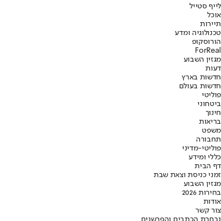
לייף סטייל
אוכל
תיירות
טכנולוגיה ומדע
הורוסקופ
ForReal
מגזין השבוע
דעות
חדשות בארץ
חדשות בעולם
פוליטי
ביטחוני
חינוך
בריאות
משפט
תחבורה
פוליטי-מדיני
כללי ומידע
דף הבית
זמני כניסת וצאת שבת
מגזין השבוע
בחירות 2026
אודות
צור קשר
נבחרת הכתבים והפרשנים