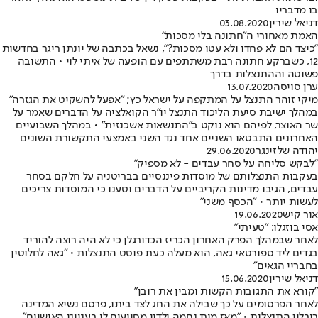
בו מדבריו
דניאל שירין
03.08.2020
האמת מאחורי ה"חתונה בלי מסכות"
"כיצד הם לא פחדו ולא עטו מסכות?", נשאל בכתבה של יונתן ריגר בחדשות
12, כשברקע חתונה רבת משתתפים עם הופעה של איתי לוי • התשובה
פשוטה וההתנצלות בדרך
ערן סויסה
13.07.2020
מיקי זוהר התנצל על המתקפה על ישראל כץ; "אפעל להשקיט את הגזרה"
במהלך ישיבת סיעת הליכוד התנצל יו"ר הקואלציה על הדברים שאמר על
שר האוצר, לפיהם הוא נוקט ב"התנשאות אשכנזית" • במהלך השבועיים
האחרונים התבטאו השניים אחד נגד השני באמצעי התקשורת השונים
יהודה שלזינגר
29.06.2020
"לבקש סליחה על סחר עבדים - לא מספיק"
בעקבות התנצלותם של מוסדות פיננסיים בבריטניה על חלקם בסחר
עבדים, הגיבו מדינות הקריביים על הדברים וטענו כי המוסדות צריכים
לעשות יותר • "הכסף משני"
אור קיש
19.06.2020
אסי בוזגלו: "טעיתי"
לאחר שבמהלך הפרק האחרון הכריז הכדורגלן כי לא היה רוצה להוריד
בגדים ליד ספורטאי גאה, הוא מעלה כעת פוסט התנצלות • "גאה לחלוטין
בחבריי הגאים"
דניאל שירין
15.06.2020
"קורא את התגובות הקשות ומבין את רובן"
לאחר הפרסומים על כך שבילה את החג לצד ביתו, פרסם נשיא המדינה
ריבלין התנצלות • "מאז מות נחמה ילדיי מסייעים לי בענייני האישיים"