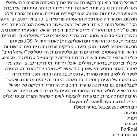
"ישראל היום" הוא גוף תקשורת שנוסד מתוך האמונה שהציבור הישראלי
ראוי לעיתונות טובה יותר, מאוזנת יותר ומדויקת יותר. עיתונות שמדברת
ולא צועקת. עיתונות אמינה, אובייקטיבית ועניינית. עיתונות אחרת וללא
תשלום. המהדורה המודפסת הראשונה פורסמה ב-30 ביולי 2007, וב-2010
הפך "ישראל היום" לעיתון הישראלי בעל שיעור החשיפה הגבוה ביותר בימי
חול. מו"ל העיתון היא ד"ר מרים אדלסון. העורך הראשי הוא עמר לחמנוביץ,
והעורך המייסד הוא עמוס רגב. אתרי האינטרנט של "ישראל היום" בעברית
ובאנגלית, כמו כן היישומונים (אפליקציות) לאנדרואיד ול-iOS, מציגים
חדשות מסביב לשעון, תוכן בלעדי, מבזקים ועדכונים, ניתוחים ופרשנויות,
וידיאו, פודקאסטים ושידורים חיים. פלטפורמות הדיגיטל של "ישראל היום"
כוללות ערוצי חדשות ודעות, תרבות ובידור, לייף סטייל, טכנולוגיה, ספורט,
כלכלה וצרכנות, בריאות, חיילים, אוכל, יהדות, תיירות ורכב. ב-2021 עלו
לאוויר האתר החדש והיישומון החדש של "ישראל היום" בעברית, במטרה
לספק לגולשים חוויה מהירה, עדכנית, בטוחה ונוחה. תכני המהדורה
המודפסת של העיתון זמינים גם באתר, במהדורה יומית מקוונת, ואפשר
לקבל אותם גם בניוזלטר. מועדון ההטבות הייחודי "הקליקה של ישראל
היום" מציע לגולשי האתר הנחות ומבצעים על מוצרים ושירותים. ישראל
היום פתוח להערות, לביקורת ולהצעות לשיפור מקהל הקוראים. פנו אלינו
במייל hayom@israelhayom.co.il.
יום חמישי, 7.5.2026
כ' באייר תשפ"ו
חדשות
דעות
ספורט
ForReal
תרבות ובידור