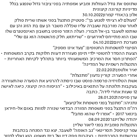
שתופס את גודל העוולות ומביע אמפתיה בפני ציבור גדול שנפגע בגלל
מדיניות קורונה קיצונית
אלון בר
,
אודי קמרון
30.10.2022
"מעולם לא רציתי לפגוע בך": סטטיק מתנצל בפני אשתו שרית פולק
לאחר שנה מורכבת שעברה עליו שכללה משבר הן עם בת הזוג והן עם
שותפו לשעבר בן-אל תבורי, העלה הזמר פוסט בחשבון האינסטגרם שלו
שבו הוא מתייחס לאירועים • "שריתוש, חלק מהאשמה הוא גם שלי"
מערכת היום
04.10.2022
הפיצוי למשפחות החטופים: "צעד אינו מספק"
הצעת ההסדר לחטופי ילדי תימן מעוררת דעות חלוקות בקרב המשפחות •
"הפתרון חסר את המרכיב המשמעותי ביותר בתהליך לקיחת האחריות -
התנצלות רשמית של המדינה"
יאיר אלטמן
22.02.2021
אחרי הסערה: קורין גדעון "מתנצלת"
אשת הטלוויזיה פרסמה פוסט שבו ניסתה להרגיע את הסערה שהתעוררה
בעקבות תלונתה על התנאים באיכילוב • "הניסוח היה קיצוני, כיאה לאישה
12 שעות אחרי לידה", כתבה
ערן סויסה
28.01.2021
נתניהו: "מתנצל בפני משפחת אלקיעאן"
רה"מ התנצל בפני משפחת המורה הבדואי שנורה למוות באום אל-חיראן
בינואר 2017 • "אמרו לי שהוא מחבל"
יהודה שלזינגר
08.09.2020
התנצלות פומבית בפני ליאור שליין
עפר קניספל, תסריטאי "גב האומה" לשעבר, יצא נגד המנחה בכתבות
וברשתות החברתיות • בעקבות פסק דין של בית משפט, הוא נאלץ לחזור