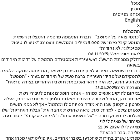
אוכל
מגזין
אנחנו מגייסים
English
X
התנצלות
"כתמי צואה על המושב" - חברת התעופה פרסמה התנצלות רשמית
הנוסע קיבל פיצוי של 5,000 מיילים והגולשים זועמים: "מגיע לו טיפול
פסיכולוגי, לא נקודות"
ליאת מופז מילצ'ן
06.11.2025
"חלק ממכונת הרשע": ראש עיריית אמסטרדם התנצלה על רדיפת היהודים
בשואה
בדברים שנשאה באירוע לציון יום הזיכרון לשואה, התייחסה פמקה הלסמה
לתפקידם של פקידי העירייה ברצח פעיל של היהודים בעיר • "הממשל,
כשהגיע הרגע, לא היה הרואי ואכזב את תושביו היהודים בצורה נוראית"
מערכת היום
25.04.2025
במקום להוקיע אנשים כמוהו - אנחנו הופכים אותם לגיבורי רשת
אביתר כהן, החייל שהודה בהצבת מצלמת טלפון בשירותי הרכבת, העלה
סרטון טיקטוק שבו הוא מודה במיוחס לו ומתנצל - אך לא בפני הנשים
שאותן צילם • למרות זאת, נראה שהרשת אהבה את "קבלת האחריות" שלו
ושלחה לו חיבוק חזרה - "אל תשפטו אותו", ו"למי זה לא קרה?" • טור דעה
מיוחד של מאיה לי לוי
מאיה לי לוי
22.09.2024
סליחה, כבר הצבעת?
מפתיע שערב בחירות שיוכרעו בשברי אחוזים, אין פוליטיקאי מכהן אחד