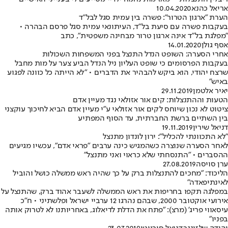
אריאל כהנא
10.04.2020
הערת "ארגון הטרור": פשרה בין עמית סגל לבל"ד
בעקבות פשרה עם סיעת בל"ד, העיתונאי עמית סגל פרסם הבהרה •
"מפלגת בל"ד אינה ארגון טרור מבחינה משפטית", כתב
אסף גולן
14.01.2020
אחרי הסערה: השופט הנדל התנצל בפני המשפחות השכולות
בעקבות הפרסומים כי שופט העליון ניל הנדל הביע צער על מות מחבל
שרצח יהודי, הוא ביקש להבהיר את הדברים • "לא הייתה כל כוונה לפגוע
באיש"
יאיר אלטמן
29.11.2019
הטעות וההתנצלות: קים אור אזולאי נגד מעיין אדם
ציטוט לא נכון שיוחס לקים אור אזולאי ע"י מעיין אדם הביא לחיכוך עוקצני
בין השתיים ברשת החברתית, עד הסוף המפתיע
דניאל שירין
19.11.2019
"לא התכוונתי להכליל": ירון לונדון מתנצל
לאחר הסערה שנוצרה כשהמגיש כינה ערבים "פראי אדם", עכשיו מגיעים
ההסברים • "התנסחתי שלא כראוי ואני מתנצל"
ערן סויסה
27.08.2019
הליכוד: "מחכים להתנצלות ברק על כך שהיה ראש ממשלה כושל והוביל
לאינתיפאדה"
במפלגה תקפו בחריפות את ראש הממשלה לשעבר אהוד ברק, שהתנצל על
אירועי אוקטובר 2000, שבהם נהרגו 12 ערביי ישראל ופלשתיני • ח"כ
עיסאווי פריג' (מרצ): "פתח את הדלת לדיאלוג, באחריותנו לא לטרוק אותה
בפניו"