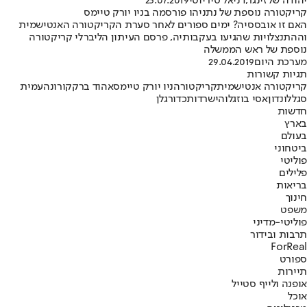
יהודה שלזינגר
,
דניאל סיריוטי
23.07.2019
קריקטורה נוספת של נתניהו פורסמה בניו יורק טיימס
האם זו אובססיה? ימים ספורים לאחר סערת הקריקטורה האנטישמית
וההתנצלויות שהגיעו בעקבותיה, פרסם העיתון הליברלי קריקטורה
נוספת של ראש הממשלה
מערכת היום
29.04.2019
תגיות קשורות
קריקטורה אנטישמית
קריקטורה
ניו יורק טיימס
אהוד ברק
קורונה
עמית
סגל
לונדון
אסי בוזגלו
הישרדות
כדורגלן
חדשות
בארץ
בעולם
ביטחוני
פוליטי
פלילים
בריאות
חינוך
משפט
פוליטי-מדיני
תרבות ובידור
ForReal
ספורט
תיירות
אופנה ולייף סטייל
אוכל