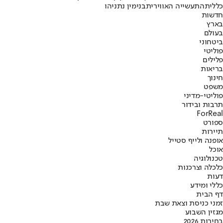
כללית
התעשייה האווירית
בנימין נתניהו
חדשות
בארץ
בעולם
ביטחוני
פוליטי
פלילים
בריאות
חינוך
משפט
פוליטי-מדיני
תרבות ובידור
ForReal
ספורט
תיירות
אופנה ולייף סטייל
אוכל
טכנולוגיה
כלכלה וצרכנות
דעות
כללי ומידע
דף הבית
זמני כניסת וצאת שבת
מגזין השבוע
בחירות 2026