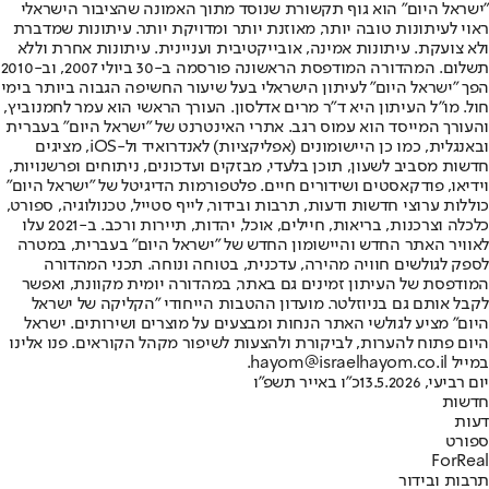
"ישראל היום" הוא גוף תקשורת שנוסד מתוך האמונה שהציבור הישראלי
ראוי לעיתונות טובה יותר, מאוזנת יותר ומדויקת יותר. עיתונות שמדברת
ולא צועקת. עיתונות אמינה, אובייקטיבית ועניינית. עיתונות אחרת וללא
תשלום. המהדורה המודפסת הראשונה פורסמה ב-30 ביולי 2007, וב-2010
הפך "ישראל היום" לעיתון הישראלי בעל שיעור החשיפה הגבוה ביותר בימי
חול. מו"ל העיתון היא ד"ר מרים אדלסון. העורך הראשי הוא עמר לחמנוביץ,
והעורך המייסד הוא עמוס רגב. אתרי האינטרנט של "ישראל היום" בעברית
ובאנגלית, כמו כן היישומונים (אפליקציות) לאנדרואיד ול-iOS, מציגים
חדשות מסביב לשעון, תוכן בלעדי, מבזקים ועדכונים, ניתוחים ופרשנויות,
וידיאו, פודקאסטים ושידורים חיים. פלטפורמות הדיגיטל של "ישראל היום"
כוללות ערוצי חדשות ודעות, תרבות ובידור, לייף סטייל, טכנולוגיה, ספורט,
כלכלה וצרכנות, בריאות, חיילים, אוכל, יהדות, תיירות ורכב. ב-2021 עלו
לאוויר האתר החדש והיישומון החדש של "ישראל היום" בעברית, במטרה
לספק לגולשים חוויה מהירה, עדכנית, בטוחה ונוחה. תכני המהדורה
המודפסת של העיתון זמינים גם באתר, במהדורה יומית מקוונת, ואפשר
לקבל אותם גם בניוזלטר. מועדון ההטבות הייחודי "הקליקה של ישראל
היום" מציע לגולשי האתר הנחות ומבצעים על מוצרים ושירותים. ישראל
היום פתוח להערות, לביקורת ולהצעות לשיפור מקהל הקוראים. פנו אלינו
במייל hayom@israelhayom.co.il.
יום רביעי, 13.5.2026
כ"ו באייר תשפ"ו
חדשות
דעות
ספורט
ForReal
תרבות ובידור