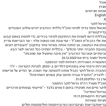
אוכל
מגזין
אנחנו מגייסים
English
X
הראל לוקר
מכשול נוסף בדרך למינוי מנכ"ל כללית: הורוביץ דורש שילוב העובדים
בדירקטוריון
בכללית דרשו לשנות את ההתקנון למינוי בכירים, כדי למנות באופן קבוע
את אלי כהן מ"מ המנכ"ל - אף שבת זוגו כפופה אליו • שר הבריאות עדיין
בוחן את הבקשה, אך מתנה אותה בשינוי אחר בתקנון: "העובדים רוצים
בטובת החברה יותר מכולם" • בכללית ימתינו ככל הנראה לשר הבא
ובינתיים יצאו נגד הורוביץ: "אין סיבה שיפעיל את סמכותו"
מיטל יסעור בית-אור
22.12.2022
התעשייה האווירית: רווחיות לפני ההנפקה
מכירות ורווחי שיא במונחים דולריים ב-2020, למרות הקורונה • יו"ר
החברה הראל לוקר הוביל אותה להנפקה עוד השנה, אך הודיע על פרישתו
• לדבריו, "החברה עברה מהפך ענק בשנים האחרונות"
ערן בר-טל
21.03.2021
מנכ"ל משרד רה"מ הראל לוקר התפטר
לוקר סיים את תפקידו בתום 3 שנים בלבד • "סייעתי בצמתים מרכזיים
בניהול המדינה"
מערכת היום
19.11.2014
תגיות קשורות
בריאות
בריאות הציבור
ניצן הורוביץ
קופת חולים
קופת חולים