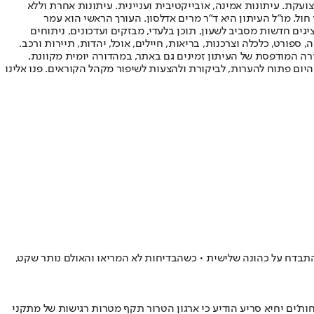
ועקת. עיתונות אמינה, אובייקטיבית ועניינית. עיתונות אחרת וללא
עור החשיפה הגבוה ביותר בימי חול. מו"ל העיתון היא ד"ר מרים אדלסון. העורך הראשי הוא עמר
 והעורך המייסד הוא עמוס רגב. אתרי האינטרנט של "ישראל היום" בעברית ובאנגלית, כמו כן היישומונים (אפליקציות) לאנדרואיד ול-iOS, מציגים חדשות מסביב לשעון, תוכן בלעדי, מבזקים ועדכונים, ניתוחים
, ספורט, כלכלה וצרכנות, בריאות, חיילים, אוכל, יהדות, תיירות ורכב.
דורה המודפסת של העיתון זמינים גם באתר, במהדורה יומית מקוונת,
היום פתוח להערות, לביקורת ולהצעות לשיפור מקהל הקוראים. פנו אלינו
והתבדח על כהונה שלישית • כשהבדיחות לא המריאו והאולם נותר שקט,
ות'ים יחיא סריע הודיע כי ארגון הטרור תקף מטרות רגישות של מתקני