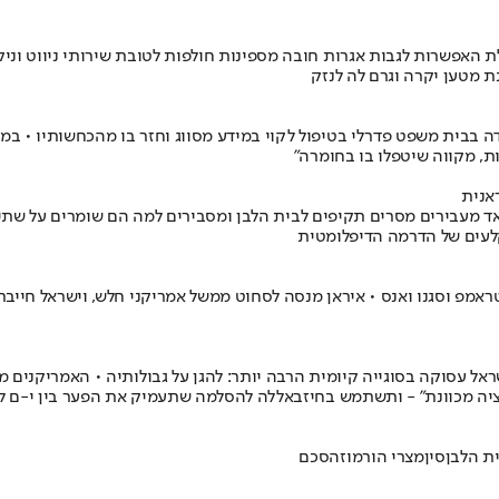
ת האפשרות לגבות אגרות חובה מספינות חולפות לטובת שירותי ניווט וניק
ת מטען יקרה וגרם לה לנזק
אנית
מעבירים מסרים תקיפים לבית הלבן ומסבירים למה הם שומרים על שתיקה 
קלעים של הדרמה הדיפלומטית
ראמפ וסגנו ואנס • איראן מנסה לסחוט ממשל אמריקני חלש, וישראל חייבת
ראל עסוקה בסוגייה קיומית הרבה יותר: להגן על גבולותיה • האמריקנים
קציה מכוונת" - ותשתמש בחיזבאללה להסלמה שתעמיק את הפער בין י-ם לו
ת הלבן
סין
מצרי הורמוז
הסכם