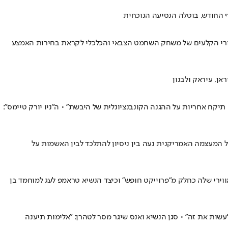
 החודש, בוטלה הנסיעה הנוכחית
חורי הקלעים של משחק השחמט הצבאי והכלכלי לקראת בחירות האמצע
, עיראק ולבנון
כנסים בטורקיה בצל יחסים רעועים ודרישה אמריקנית להעלות את רף ההוצאות ל־5% מהתמ"ג: "אירופה תיקח אחריות על ההגנה הקונבנציונלית של היבשת" • ה"ניו יורק טיימס":
ון מכוסה דגלים, הרשויות בכוננות שיא, וירידי הענק מוכנים ל־4 ביולי, אך מאחורי מפגני העוצמה ומופעי הזיקוקים ההיסטוריים, שנת ה־250 של המעצמה האמריקנית נעה בין ניסיון להתלכד לבין האשמות על
ירי שלה כחלק מ"פרוייקט חופש" וכיצד הנשיא טראמפ לעג למוחמד בן
שות את זה" • סגן הנשיא ואנס שיגר מסר לטהרן: "אלימות תיענה