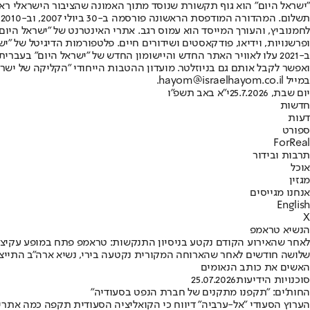
"ישראל היום" הוא גוף תקשורת שנוסד מתוך האמונה שהציבור הישראלי ראוי 
ת
ופרשנויות, וידיאו, פודקאסטים ושידורים חיים. פלטפורמות הדיגיטל של "ישרא
ב-2021 עלו לאוויר האתר החדש והיישומון החדש של "ישראל היום" בע
ואפשר לקבל אותם גם בניוזלטר. מועדון ההטבות הייחודי "הקליקה של ישרא
במייל hayom@israelhayom.co.il.
יום שבת, 25.7.2026
י"א באב תשפ"ו
חדשות
דעות
ספורט
ForReal
תרבות ובידור
אוכל
מגזין
אנחנו מגייסים
English
X
הנשיא טראמפ
לאחר שהאירוע הקודם נקטע בניסיון התנקשות: טראמפ פתח במופע עקיצ
שלושה חודשים לאחר שהארוחה המקורית נקטעה בירי, נשיא ארה"ב התייצב ש
האשים את כותב הנאומים
סוכנויות הידיעות
25.07.2026
החות'ים: "תקפנו מתקנים של חברת הנפט בסעודיה"
הערוץ הסעודי "אל-ערביה" דיווח כי הקואליציה הסעודית תקפה כמה אתרים