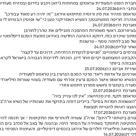
חברת הנפט הסעודית עראמקו במחוזות ג'יזאן וינבע בדרום ובמזרח סעודי
כתבי היום
24.07.2026
טראמפ מזהיר את סין ורוסיה מחימוש איראן: "זה יהיה רע מאוד עבורכן"
אזהרה חריפה מוושינגטון: הנשיא האמריקני טען כי "שי ופוטין הבטיחו לי 
מערכת היום
24.07.2026
בעיוורונם, ראשי משמרות המהפכה מובילים את טהרן לחורבן
מתוך שיכרון כוח, דווקא ההנהגה החדשה באיראן מונעת הסכם דיפלומטי שי
של סבב לחימה נוסף • פרשנות
שחר קליימן
24.07.2026
גורמים ביטחוניים: "מגיעים לנקודת הרתיחה, דרוכים עד לקצה"
הקבינט המצומצם יקיים מחר דיון, הוכחה לדריכות הגבוהה בישראל לקראת
הגבוהה ביותר
שירית אביטן כהן
23.07.2026
אורניום על אדמת ריאד: פרטי הסכם הגרעין בין טראמפ לסעודיה
הנשיא טראמפ אישר הסכם גרעין אזרחי עם סעודיה בשווי עשרות מיליארדי 
סערה בקונגרס וחשש ממרוץ חימוש אזורי
מערכת היום
22.07.2026
טראמפ תקף, סין מכחישה: "אין לנו עניין בזה"
"האשמות חסרות בסיס": בייג'ינג דוחה בתוקף את טענותיו של נשיא ארה"ב 
הוצגו ראיות להטיית תוצאות
מערכת היום
17.07.2026
גורם ביטחוני ל"היום": ארה"ב עשויה להחריף את התקיפות - אך תנסה לה
התקיפה תתמקד בשמירה על הסחר הימי, ובהגנה על באב אל מנדב בים האד
הקפיאה מיליארדי דולרים של איראן בנכסים דיגיטליים, והעימות הפנימי 
דני זקן
16.07.2026