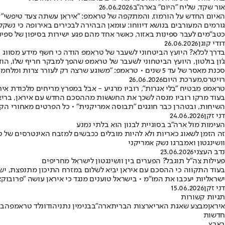
אור שקד, שליח "היום" בארה"ב
26.06.2026
האיום החדש על הורמוז, והמתקפה של טראמפ: "איראן עשתה צעד טיפשי"
גורמים המעורבים בנושא דיווחו: עומאן הבהירה לבכירים באירופה כי נשקל
כטב"מים לעבר ספינות באזור, כאשר אחד מהם פגע ישירות בסיפון של ספינ
דודי קוגן
26.06.2026
בדרך לכלא? היועץ הביטחוני לשעבר של טראמפ הודה כי חשף מידע מסווג
סכנת מאסר של עד 5 שנים • טראמפ: "משוגע שרצה רק לעורר צרות ומלחמות, מקווה שיטפלו בו בחומרה"
רויטרס
,
מערכת היום
26.06.2026
טראמפ מבטיח "בלי אגרות", רוביו מרגיע - אבל במפרץ מריחים מלכודת איר
בעוד מרקו רוביו מנסה לשכך את החששות מההסכם החדש עם איראן, בריאד 
השיחות, ובטהרן כבר חוגגים "תבוסה אמריקנית" • כל הפרטים מאחורי ה
דני זקן
24.06.2026
העימות מול ארה"ב בסוגיית לבנון הוא בלתי נמנע
זה הזמן לשאוג כאריות ולא להיות מובלים ככבשים למזבח האינטרסים של ט
וושינגטון ואמברגו נשק אמריקני
נדב העצני
23.06.2026
פעילות צה"ל תוגבל? הפערים בין וושינגטון לישראל מחריפים
בעוד התקווה כי ההסכם עם איראן יביא לשלום במזרח התיכון מתנפצת, יש
ישראליות יעכבו את המו"מ • בישראל טוענים מנגד כי איראן עושה "פרובו
דני זקן
15.06.2026
תגיות קשורות
איראן
מבצע שאגת הארי
ארצות הברית
ארה"ב
בנימין נתניהו
דונלד טראמפ
הבי
חדשות
בארץ