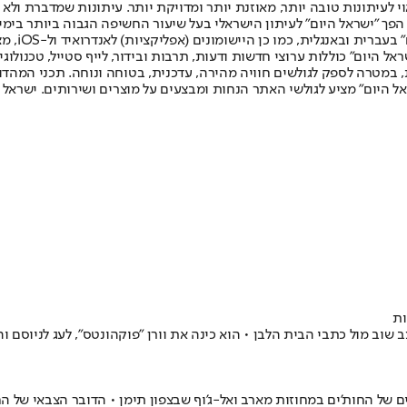
לעיתונות טובה יותר, מאוזנת יותר ומדויקת יותר. עיתונות שמדברת ולא צ
שלום. המהדורה המודפסת הראשונה פורסמה ב-30 ביולי 2007, וב-2010 הפך "ישראל היום" לעיתון הישראלי בעל שי
לחמנוביץ,
ל היום" כוללות ערוצי חדשות ודעות, תרבות ובידור, לייף סטייל, טכנולוגיה
ברית, במטרה לספק לגולשים חוויה מהירה, עדכנית, בטוחה ונוחה. תכני המה
ל היום" מציע לגולשי האתר הנחות ומבצעים על מוצרים ושירותים. ישראל 
ות
וב מול כתבי הבית הלבן • הוא כינה את וורן "פוקהונטס", לעג לניוסם 
 של החות'ים במחוזות מארב ואל-ג'וף שבצפון תימן • הדובר הצבאי של הח