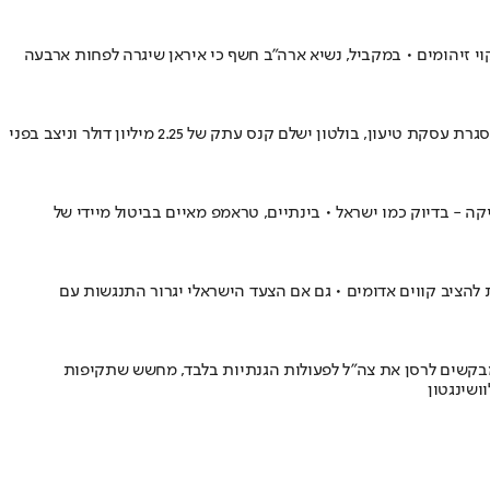
וי זיהומים • במקביל, נשיא ארה"ב חשף כי איראן שיגרה לפחות ארבעה
ג'ון בולטון, היועץ הביטחוני לשעבר של טראמפ שהפך למבקר חריף שלו, הודה בבית משפט פדרלי בטיפול לקוי במידע מסווג וחזר בו מהכחשותיו • במסגרת עסקת טיעון, בולטון ישלם קנס עתק של 2.25 מיליון דולר וניצב בפני
- בדיוק כמו ישראל • בינתיים, טראמפ מאיים בביטול מיידי של
 להציב קווים אדומים • גם אם הצעד הישראלי יגרור התנגשות עם
 מבקשים לרסן את צה"ל לפעולות הגנתיות בלבד, מחשש שתקיפות
ושינגטון