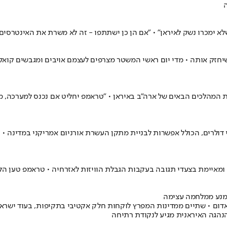
ה
שלא ימכרו נשק לאיראן" • "אם הן כן ישתתפו - זה לא משרת את האינטרסים
חזק אותה • מדי יום ראשי המשטר מצרפים לעצמם אויבים ומגבשים קואליצי
 המהלכים הבאים של ארה"ב באיראן • "טראמפ יחליט אם נכנס למערכה, מע
דולרים, הכולל אפשרות לבניית מתקן העשרת אורניום אמריקני במדינה • ה
ומאיימת בצעדי תגובה בעקבות הגבלת הוויזות לאזרחיה • טראמפ טען הליל
ימנע ממלחמה עצימה
ום • שתיים ממדינות המפרץ לוקחות חלק אקטיבי בתקיפות, בעוד ישראל 
בהנהגה האיראנית מגיע לנקודת רתיחה