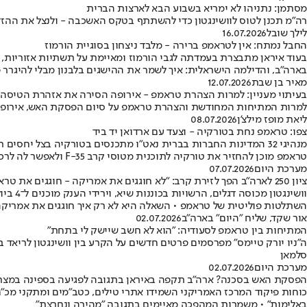
מסתמן: נתניהו לא ימריא בשבוע הבא לארצות הברית
רה"מ תכנן לטוס לוושינגטון כדי להשתתף בטקס האשכבה - ולנצל את הה
לילך שובל
16.07.2026
החבל נמתח: אין לטראמפ ברירה - מלבד ניצחון בסוגיית הורמוז
בעוד איראן מתבצרת בעמדתה לגבי הורמוז ומאיימת על תשתיות אזוריות,
בארה"ב, והדילמה הישראלית: איך לשמר את ההישגים בלבנון מבלי להיגרר פ
מאיר בן שבת
12.07.2026
בעיתוי מעניין: למרות הצהרת טראמפ - אירופה הסירה את אזהרת הטיסה 
למרות המתיחות המחודשת והצהרת טראמפ על סיום הפסקת האש, אירופה ב
ליאת מופז מילצ'ן
08.07.2026
צפו: טראמפ נחת בטורקיה - וצעד עם ארדואן יד ביד
טראמפ מוכן להחזיר את טורקיה לתוכנית מטוסי קרב F-35 ולאפשר לה לרכוש את הטכנולוגיה המתקדמת
מערכת היום
07.07.2026
ציון 250 לארה"ב הפך לזירת קרב: "לא חוגגים את אמריקה - חוגגים את טראמפ"
השתלטות פוליטית של טראמפ • השאלה היא לא רק איך חוגגים את אמריקה 
אור שקד, שליח "היום" בארה"ב
02.07.2026
המתיחות בין טראמפ לסעודיה: "הוא לא חשב שיישק לי בתחת"
ה"ניו יורק טיימס" מפרסמים פרטים חדשים על הקרע בין וושינגטון לריא
סלמאן
מערכת היום
02.07.2026
הפסקת האש בסכנה? ארה"ב תקפה באיראן בתגובה לפגיעה בספינה במצר 
כוחות פיקוד המרכז האמריקני השמידו אתרי טילים, כטב"מים ומתקני מכ"ם 
באלימות" • משמרות המהפכה מאיימים בתגובה "מהירה ונחרצת"