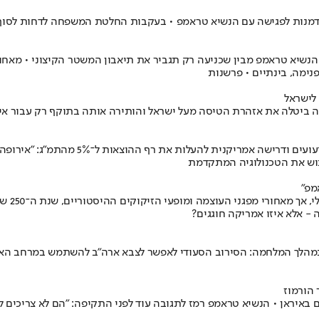
זדמנות לפגישה עם הנשיא טראמפ • בעקבות החלטת המשפחה לדחות לסוף
 הנשיא טראמפ מבין שכניעה רק תגביר את תיאבון המשטר הקיצוני • מא
נימה, בינתיים • פרשנות
לישראל
יטלה את אזהרת הטיסה מעל ישראל והותירה אותה בתוקף רק עבור איראן
מנהיגי 32 המדינות החברות בברית נאט"ו מת
וושינגט
- אלא איזו אמריקה חוגגים?
ד במהלך המלחמה: הסירוב הסעודי לאפשר לצבא ארה"ב להשתמש במרחב האוו
הורמוז
באיראן • הנשיא טראמפ רמז לתגובה עוד לפני התקיפה: "הם לא צריכים לע