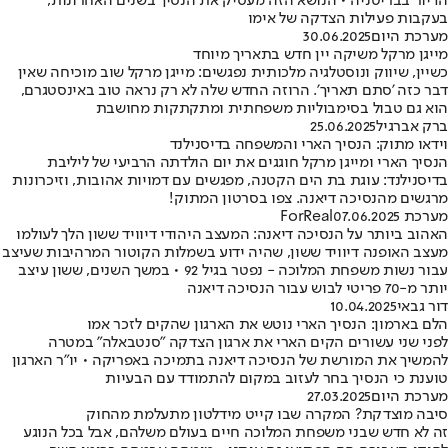
הדיור בבריטניה • הנושא הזה מעסיק את הנסיך בשנים האחרונות,
בעקבות פעילות הצדקה של אימו
מערכת היום
30.06.2025
מייגן מרקל משיקה יין חדש בתאריך מיוחד
כשיין, שיווק ונוסטלגיה מלכותית נפגשים: מייגן מרקל שוב מוכיחה שאין
דבר כזה 'סתם תאריך'. הרוזה החדש שלה לא רק נראה טוב באינסטגרם,
הוא גם טבול בסימבוליות משפחתית ומתקתקות מחושבת
ברק אברגיל
25.06.2025
וידאו מתוק: הנסיך הארי והמשפחה בדיסנילנד
הנסיך הארי ומייגן מרקל חוגגים את יום הולדתה הרביעי של ליליבת
בדיסנילנד: עוגת בת הים הקטנה, מפגשים עם דמויות אהובות, וזיכרונות
מרגשים מהנסיכה דיאנה. צפו בסרטון המתוק!
מערכת ForReal
07.06.2025
האהוב ביותר על הנסיכה דיאנה: המעצב היהודי דיוויד ששון הלך לעולמו
מעצב האופנה דיוויד ששון, שהיה ידוע בשמלות הקוטור המרהיבות שעיצב
עבור נשות משפחת המלוכה - נפטר בגיל 92 • במשך השנים, ששון עיצב
יותר מ-70 פריטי לבוש עבור הנסיכה דיאנה
דור גבאי
10.04.2025
הלם בארמון: הנסיך הארי נוטש את הארגון שהקים לזכר אמו
לפני שני עשורים הקים הארי את ארגון הצדקה "סנטבאלה" במטרה
להמשיך את המורשת של הנסיכה דיאנה בתמיכה באפריקה • יו"ר הארגון
טוענת כי הנסיך בחר לעזוב במקום להתמודד עם הבעיות
מערכת היום
27.03.2025
סיבה מוצדקת? המקרה שבו קייט מידלטון מתעלמת מהחוק
זה לא חדש שבני משפחת המלוכה חיים בעולם משלהם, אבל בכל הנוגע