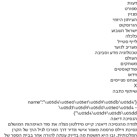
דעות
ספורט
מגזין
העיתון היומי
הורוסקופ
ישראל השבוע
כלכלה
לייף סטייל
מעריב לנוער
טכנולוגיה מדע וסביבה
העולם
משחקים
פודקאסטים
וידאו
אנחנו מגייסים
X
שיתוף כתבה
{"name":"\u05d4\u05e0\u05e1\u05d9\u05db\u05d4
\u05d3\u05d9\u05d0\u05e0\u05d4 -
\u05d4\u05d9\u05d5\u05dd"}
הנסיכה דיאנה
למדה מהנסיכה דיאנה: קייט מידלטון מגלה את סוד האימהות המושלם
נסיכת ויילס פרסמה מאמר אישי ונדיר דרך המרכז לגיל הרך של הקרן
המלכותית, ובו היא חושפת מה בדיוק ענתה להורה אחר בבית הספר של