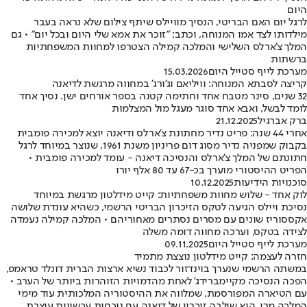
היום
לרגל יום האם הבריטי, הנסיך מוויילס שיתף צילום שלא נראה בעבר
מילדותו לצד אמו המנוחה, וכתב: "זוכר את אמא שלי היום ובכל יום" • גם
המלך צ'ארלס השלישי והמלכה קמילה הצטרפו למחוות המשפחתיות
ברשתות
מערכת לייף סטייל היום
15.03.2026
קריצה לסבתא המנוחה: וויליאם וג'ורג' במחווה מרגשת לדיאנה
32 שנים, סינר מטבח אחד וחתימה קטנה בספר אורחים ישן. נסיך אחד
לומד לבשל, ואבא אחד סוגר מעגל מול המצלמות
ברק אברגיל
21.12.2025
אחרי 44 שנה: פריט נדיר מחתונת צ'ארלס ודיאנה יוצא למכירה פומבית
בקבוק שמפניה נדיר מסוג דום פריניון משנת 1961, שנוצר במיוחד לרגל
חתונתם של המלך צ'ארלס והנסיכה דיאנה - עומד למכירה פומבית •
הפריט ההיסטורי מוערך בכ-67 עד 80 אלף יורו
סוכנויות הידיעות
10.12.2025
לוק אחד - שלוש מחוות משפחתיות: קייט מידלטון מרגשת במיוחד
נסיכת ויילס הגיעה לטקס הזיכרון הבריטי הרשמי, כשהיא עונדת שלושה
אקססוריז שונים עם מסרים נסתרים מאחוריהם • המלכה קמילה נעמדה
לצידה בטקס, וערכה מחווה דומה משלה
מערכת לייף סטייל היום
09.11.2025
חזרה לעצמה: קייט מידלטון נוצצת מתמיד
במשתה הרשמי שנערך בוינדזור לכבוד נשיא ארצות הברית דונלד טראמפ,
הפכה הנסיכה מקיימברידג' לאחת מהדמויות הזוהרות ביותר של הערב •
עם הטיארה המפורסמת, שמלווה את ההיסטוריה המלכותית עוד מימי
המלכה מרי, היא שילבה זיכרון של דיאנה עם נוכחות עכשווית עוצרת