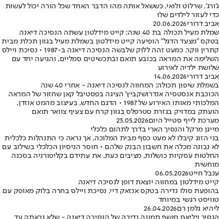
ג'ורג', שרלוט ולואי, כששאל אותה מהו הדבר האחד שכל הורה יכול לעשות
כדי לעזור לילדים שלו
אביב דרורי
20.06.2026
שמלת מעיל תכולה בת 40 שנה: קייט מידלטון עשתה הנסיכה דיאנה
בטקס "מצעד הדגל" הופיעה קייט מידלטון בשמלת מעיל בגוון תכלת מבית
קתרין ווקר, כמעט זהה ללוק שלבשה הנסיכה דיאנה ב-1987 • נסיכת ויילס
השלימה את המראה בכובע תואם ובתכשיטים סמליים, והגיעה יחד עם
שלושת ילדיה לאירוע
אביב דרורי
14.06.2026
בשמלת שיפון תכולה: המחווה לנסיכה דיאנה - אחרי 40 שנה
הכוכבת אנסטסיה אנדרושקביץ' הציגה בפסטיבל קאן שחזור של המראה
המלכותי מאותו האירוע של 1987 • הדגם החדש, בעיצוב מהמט אוזדן,
הועתק במדויק בגזרת סטרפלס בגוון קרח עם צעיף צוואר תואם
מערכת לייף סטייל היום
23.05.2026
מייגן מרקל והנסיך הארי בדרך לתהום כלכלי
בני הזוג קיבלו לא מעט כסף מבית המלוכה, אך נראה כי התנהלות כלכלית
לא נבונה מכלה את חשבון הבנק שלהם • חוסר הניסיון הכלכלי בשילוב עם
החלטות עסקיות כושלות, מציבים כעת, את עתידם בקליפורניה בסכנה
מוחשית
ענבל חייט
06.05.2026
קייט מידלטון במחווה יוצאת דופן לנסיכה דיאנה
בהופעת סולו נדירה בטקס אנזאק דיי, נסיכת ויילס בחרה בלוק מאופק עם
טוויסט רגשי במיוחד
ליהיא גלמן רם
26.04.2026
הנסיך ויליאם חושף תמונה נדירה של הנסיכה דיאנה - שלא נראתה עד