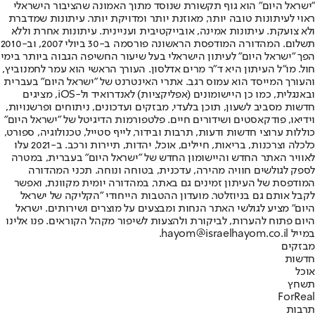
"ישראל היום" הוא גוף תקשורת שנוסד מתוך האמונה שהציבור הישראלי
ראוי לעיתונות טובה יותר, מאוזנת יותר ומדויקת יותר. עיתונות שמדברת
ולא צועקת. עיתונות אמינה, אובייקטיבית ועניינית. עיתונות אחרת וללא
תשלום. המהדורה המודפסת הראשונה פורסמה ב-30 ביולי 2007, וב-2010
הפך "ישראל היום" לעיתון הישראלי בעל שיעור החשיפה הגבוה ביותר בימי
חול. מו"ל העיתון היא ד"ר מרים אדלסון. העורך הראשי הוא עמר לחמנוביץ,
והעורך המייסד הוא עמוס רגב. אתרי האינטרנט של "ישראל היום" בעברית
ובאנגלית, כמו כן היישומונים (אפליקציות) לאנדרואיד ול-iOS, מציגים
חדשות מסביב לשעון, תוכן בלעדי, מבזקים ועדכונים, ניתוחים ופרשנויות,
וידיאו, פודקאסטים ושידורים חיים. פלטפורמות הדיגיטל של "ישראל היום"
כוללות ערוצי חדשות ודעות, תרבות ובידור, לייף סטייל, טכנולוגיה, ספורט,
כלכלה וצרכנות, בריאות, חיילים, אוכל, יהדות, תיירות ורכב. ב-2021 עלו
לאוויר האתר החדש והיישומון החדש של "ישראל היום" בעברית, במטרה
לספק לגולשים חוויה מהירה, עדכנית, בטוחה ונוחה. תכני המהדורה
המודפסת של העיתון זמינים גם באתר, במהדורה יומית מקוונת, ואפשר
לקבל אותם גם בניוזלטר. מועדון ההטבות הייחודי "הקליקה של ישראל
היום" מציע לגולשי האתר הנחות ומבצעים על מוצרים ושירותים. ישראל
היום פתוח להערות, לביקורת ולהצעות לשיפור מקהל הקוראים. פנו אלינו
במייל hayom@israelhayom.co.il.
מבזקים
חדשות
אוכל
תשחץ
ForReal
תרבות