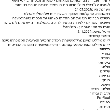
לחוקי תעבורה הם הפתיעו גם אותנו • מומחה אבטחה בריטי חשף
לאחרונה ל"דיילי מייל" מדוע הם לא תמיד חוגרים חגורת בטיחות
מערכת היום
24.03.2025
המאהבת, ההקלטות והכסף: השערוריות של המלך צ'ארלס
השליט הבריטי חגג את יום הולדתו כשהוא על הכס לו ציפה למעלה
משבעה עשורים • למרות הניסיון להאחז בממלכתיות, יש סקנדלים שילוו
אותו עד יומו האחרון • מזל טוב!
מיטל קויפמן
15.11.2024
תגיות קשורות
קייט מידלטון
מייגן מרקל
משפחת המלוכה
הנסיך הארי
בית המלוכה
הנסיכה
קייט מידלטון
אופנה
נטפליקס
הנסיך וויליאם
משפחת המלוכה הבריטית
חדשות
בארץ
בעולם
ביטחוני
פוליטי
פלילים
בריאות
חינוך
משפט
פוליטי-מדיני
תרבות ובידור
ForReal
ספורט
תיירות