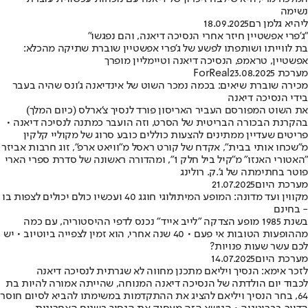
נשימה
ליהיא גלמן רם
18.09.2025
"ג'פרי אפשטיין חיזר אחרי הנסיכה דיאנה, והם נפגשו"
בת לווייתו ושותפתו לפשע של ג'פרי אפשטיין שוברת שתיקה מהכלא:
אפשטיין, טראמפ, הנסיכה דיאנה וטיימליין מופרך
מערכת ForReal
23.08.2025
מכירה שוברת שיאים: בכמה נמכר השוט של אינדיאנה ג'ונס שהיה בעבר
בידי הנסיכה דיאנה
את השוט המפורסם העביר האריסון פורד לנסיך צ'ארלס (כיום המלך)
בהקרנת הבכורה הבריטית של הסרט, וזה הועבר כמתנה לנסיכה דיאנה •
פריטים שעדיין ממתינים להצעות כוללים כובע סרוג של מקוליי קלקין
מ"שכחו אותי בבית", אקדח של קורט ראסל מ"וויאט ארפ", זוג חרבות אביזר
"האטורי האנזו" מ"קיל ביל חלק 1", ומהדורה ראשונה של סדרת ספרי הארי
פוטר בחתימתה של ג'.ק. רולינג
מערכת היום
21.07.2025
מקווין ועד מדונה: המופע המיתולוגי חוגג 40 ועכשיו כולם יכולים לצפות בו
- בחינם
בשנת 1985 מופע הצדקה "לייב אייד" נכנס לדפי ההיסטוריה, עם כמה
מההופעות הטובות אי פעם • 40 שנה אחרי, הוא זמין לצפייה ביוטיוב • יש
לכם עשר שעות פנויות?
מערכת היום
14.07.2025
לזכר אימא: הנסיך ויליאם מתכנן מחווה לא שגרתית לנסיכה דיאנה
לכבוד יום הולדתה של הנסיכה דיאנה המנוחה, שהייתה אמורה להיות בת
64, בחר הנסיך ויליאם להציג את ההתקדמות במשימתו להביא לסיום חוסר