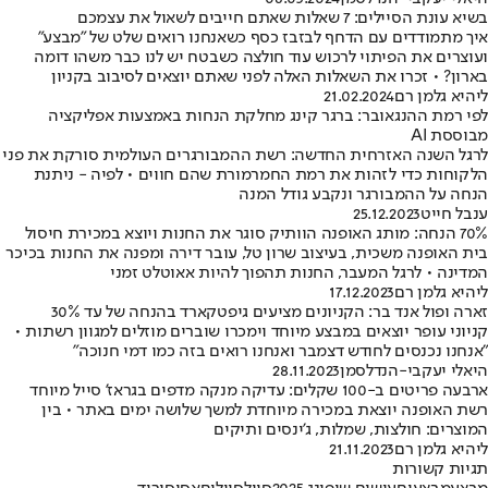
בשיא עונת הסיילים: 7 שאלות שאתם חייבים לשאול את עצמכם
איך מתמודדים עם הדחף לבזבז כסף כשאנחנו רואים שלט של "מבצע"
ועוצרים את הפיתוי לרכוש עוד חולצה כשבטח יש לנו כבר משהו דומה
בארון? • זכרו את השאלות האלה לפני שאתם יוצאים לסיבוב בקניון
ליהיא גלמן רם
21.02.2024
לפי רמת ההנגאובר: ברגר קינג מחלקת הנחות באמצעות אפליקציה
מבוססת AI
לרגל השנה האזרחית החדשה: רשת ההמבורגרים העולמית סורקת את פני
הלקוחות כדי לזהות את רמת החמרמורת שהם חווים • לפיה - ניתנת
הנחה על ההמבורגר ונקבע גודל המנה
ענבל חייט
25.12.2023
70% הנחה: מותג האופנה הוותיק סוגר את החנות ויוצא במכירת חיסול
בית האופנה משכית, בעיצוב שרון טל, עובר דירה ומפנה את החנות בכיכר
המדינה • לרגל המעבר, החנות תהפוך להיות אאוטלט זמני
ליהיא גלמן רם
17.12.2023
זארה ופול אנד בר: הקניונים מציעים גיפטקארד בהנחה של עד 30%
קניוני עופר יוצאים במבצע מיוחד וימכרו שוברים מוזלים למגוון רשתות •
"אנחנו נכנסים לחודש דצמבר ואנחנו רואים בזה כמו דמי חנוכה"
היאלי יעקבי-הנדלסמן
28.11.2023
ארבעה פריטים ב-100 שקלים: עדיקה מנקה מדפים בגראז' סייל מיוחד
רשת האופנה יוצאת במכירה מיוחדת למשך שלושה ימים באתר • בין
המוצרים: חולצות, שמלות, ג'ינסים ותיקים
ליהיא גלמן רם
21.11.2023
תגיות קשורות