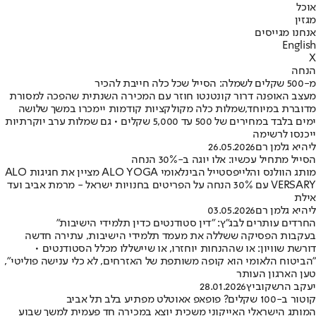
אוכל
מגזין
אנחנו מגייסים
English
X
הנחה
מ-500 שקלים לשמלה: הסייל שכל כלה חייבת להכיר
מעצב האופנה דרור קונטנטו חוזר עם המכירה השנתית שהפכה למסורת
מדוברת במיוחד,שמלות כלה מקולקציות קודמות יימכרו במשך שלושה
ימים בלבד במחירים של 500 עד 5,000 שקלים • גם שמלות ערב יוקרתיות
ייכנסו לרשימה
ליהיא גלמן רם
26.05.2026
הסייל מתחיל עכשיו: אלו יוגה ב-30% הנחה
מותג הוולנס והלייפסטייל הבינלאומי ALO YOGA מציין את חגיגות ALO
VERSARY עם 30% הנחה על הפריטים בחנויות ישראל - מרמת אביב ועד
אילת
ליהיא גלמן רם
03.05.2026
החרדים עותרים לבג"ץ: "דין סטודנטים כדין תלמידי הישיבות"
בעקבות הפסיקה ששללה את מעמד תלמידי הישיבות, עתירה חדשה
דורשת שוויון: או שההנחות יוחזרו, או שיישללו מכלל הסטודנטים •
"הביטוח הלאומי הוא קופה משותפת של האזרחים, לא כלי ענישה פוליטי",
טען הארגון העותר
יעקב הרשקוביץ
28.01.2026
קוטור ב-100 שקלים? פופאפ אאוטלט מפתיע בלב תל אביב
המותג הישראלי האייקוני משכית יוצא במכירה חד פעמית למשך שבוע