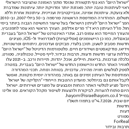
"ישראל היום" הוא גוף תקשורת שנוסד מתוך האמונה שהציבור הישראלי
ראוי לעיתונות טובה יותר, מאוזנת יותר ומדויקת יותר. עיתונות שמדברת
ולא צועקת. עיתונות אמינה, אובייקטיבית ועניינית. עיתונות אחרת וללא
תשלום. המהדורה המודפסת הראשונה פורסמה ב-30 ביולי 2007, וב-2010
הפך "ישראל היום" לעיתון הישראלי בעל שיעור החשיפה הגבוה ביותר בימי
חול. מו"ל העיתון היא ד"ר מרים אדלסון. העורך הראשי הוא עמר לחמנוביץ,
והעורך המייסד הוא עמוס רגב. אתרי האינטרנט של "ישראל היום" בעברית
ובאנגלית, כמו כן היישומונים (אפליקציות) לאנדרואיד ול-iOS, מציגים
חדשות מסביב לשעון, תוכן בלעדי, מבזקים ועדכונים, ניתוחים ופרשנויות,
וידיאו, פודקאסטים ושידורים חיים. פלטפורמות הדיגיטל של "ישראל היום"
כוללות ערוצי חדשות ודעות, תרבות ובידור, לייף סטייל, טכנולוגיה, ספורט,
כלכלה וצרכנות, בריאות, חיילים, אוכל, יהדות, תיירות ורכב. ב-2021 עלו
לאוויר האתר החדש והיישומון החדש של "ישראל היום" בעברית, במטרה
לספק לגולשים חוויה מהירה, עדכנית, בטוחה ונוחה. תכני המהדורה
המודפסת של העיתון זמינים גם באתר, במהדורה יומית מקוונת, ואפשר
לקבל אותם גם בניוזלטר. מועדון ההטבות הייחודי "הקליקה של ישראל
היום" מציע לגולשי האתר הנחות ומבצעים על מוצרים ושירותים. ישראל
היום פתוח להערות, לביקורת ולהצעות לשיפור מקהל הקוראים. פנו אלינו
במייל hayom@israelhayom.co.il.
יום שבת, 4.7.2026
י"ט בתמוז תשפ"ו
חדשות
דעות
ספורט
ForReal
תרבות ובידור