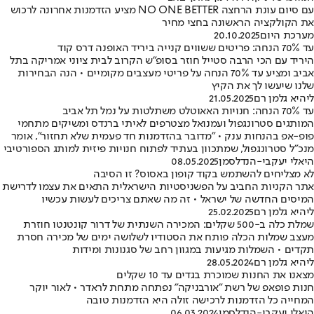
עם סיום עונת הרחצה NO ONE BETTER מציע הזדמנות אחרונה לרכוש
את הקולקציה הראשונה בחצי מחיר
מערכת היום
20.10.2025
עד 70% הנחה: פריטים ששווים קנייה ביריד האופנה דרס קוד
היריד עם הכי הרבה סטייל חוזר בסופ"ש הקרוב לבית ציוני אמריקה בתל
אביב ומציע עד 70% הנחה על פריטי מעצבים מקומיים • הנה הבחירות
שלנו שיעשו לך את הקיץ
ליהיא גלמן רם
21.05.2025
עד 70% הנחה: חנויות האאוטלט משתלטות על נמל תל אביב
המותגים סטרונגפול ועמנואל מצטרפים לאיתי ברנדס ומשיקים מתחמי
פופ-אפ בהנחות ענק • "מדובר בהזדמנות חד פעמית שלא תחזור", אומר
מנכ"ל סטרונגפול, שמתכוון בעתיד לפתוח חנויות פיזית למותג הספורטיבי
היאלי יעקבי-הנדלסמן
08.05.2025
לא מצליחים להשתמש בקוד קופון באסוס? זו הסיבה
אתר הקניות החביב על הפשניסטיות הישראלית התאים את עצמו לדרישת
המיסים החדשה של ישראל • זה מה שאתם צריכים לעשות עכשיו
ליהיא גלמן רם
25.02.2025
שמלת כלה ב-500 שקלים: המכירה השנתית של דרור קונטנטו חוזרת
מעצב שמלות הכלה פותח את הסטודיו לשלושה ימים של מכירה חסרת
תקדים • השמלות מגיעות במגוון רחב של סגנונות ומידות
ליהיא גלמן רם
28.05.2024
מצאנו את החנות שמוכרת בגדים עד 10 שקלים
חנות פופאפ של רשת "אורבניקה" נפתחה מתחת לראדר • לאור יוקר
המחייה כל הזדמנות לרכישה זולה היא הזדמנות טובה
היאלי יעקבי-הנדלסמן
06.03.2024