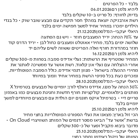
בלבד • כל הפרטים
ליהיא גלמן רם
06.01.2026
בדיוק לחורף: כל פריט ב-10 שקלים בלבד
רשת אורבניקה יוצאת במהלך חסר תקדים עם מבצע שובר שוק • כל בגדי
הילדים ימכרו במחיר אחיד למשך חמישה ימים בלבד
היאלי יעקבי-הנדלסמן
21.12.2025
עד 70% הנחה: יריד המעצבים חוזר - ויש גם הפתעה
שלושה ימים בלבד, מחירי אאוטלט ומעצבים כחול לבן • יריד הדרס קוד
חוזר במהדורת חורף ואלה הפריטים ששווה לשים עליהם יד
ליהיא גלמן רם
16.12.2025
המחיר שמטריף את הרשתות: נעלי אדידס סמבה בפחות מ-300 שקלים
אחרי ההצלחה עם נעלי און קלאוד, רשת אושר עד ממשיכה לאתגר את
מחירי ההנעלה בישראל • מגוון דגמי אדידס, כולל הסמבה הפופולריות,
נמכרים כעת בכל סניפי הרשת במחיר אחיד ונמוך במיוחד
היאלי יעקבי-הנדלסמן
28.10.2025
30% הנחה על מנגו, אדידס וראלף לורן: יומיים של מבצעים בטרמינל X
מותגים בינלאומיים, קולקציות חורף חדשות וחגיגת מבצעים כמו באמזון
פריים דיי • בטרמינל איקס חוגגים יום הולדת עם מבצעים מיוחדים למשך
יומיים בלבד
ליהיא גלמן רם
25.10.2025
הכי זול בארץ: מצאנו את נעלי הספורט הפופולריות בחצי מחיר
ברשת "אושר עד" הביאו מספר דגמים של המותג השוויצרי On Cloud •
מדובר ביבוא מקביל ופער של כ-300 שקלים
היאלי יעקבי-הנדלסמן
23.10.2025
המותג של ניקול ראידמן נחתך בחצי