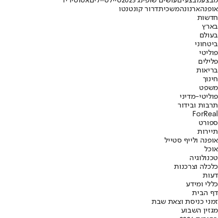
מבצע
מבצעים
עושים שופינג 2025
סייל
סיילים
אסוס
יריד
אופנה
ארנונה
משכית
דרור קונטנטו
חדשות
בארץ
בעולם
ביטחוני
פוליטי
פלילים
בריאות
חינוך
משפט
פוליטי-מדיני
תרבות ובידור
ForReal
ספורט
תיירות
אופנה ולייף סטייל
אוכל
טכנולוגיה
כלכלה וצרכנות
דעות
כללי ומידע
דף הבית
זמני כניסת וצאת שבת
מגזין השבוע