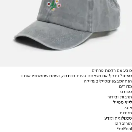
כובע עם רקמת פרחים
טעינו? נתקן! אם מצאתם טעות בכתבה, נשמח שתשתפו אותנו
הנחה
מבצעים
סיילים
עדיקה
מדורים
ספורט
תרבות ובידור
לייף סטייל
אוכל
תיירות
טכנולוגיה ומדע
הורוסקופ
ForReal