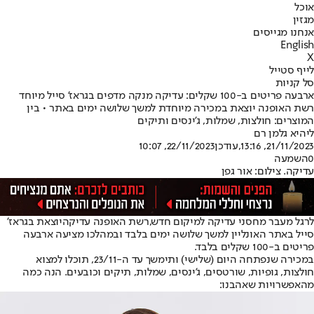
אוכל
מגזין
אנחנו מגייסים
English
X
לייף סטייל
סל קניות
ארבעה פריטים ב-100 שקלים: עדיקה מנקה מדפים בגראז' סייל מיוחד
רשת האופנה יוצאת במכירה מיוחדת למשך שלושה ימים באתר • בין
המוצרים: חולצות, שמלות, ג'ינסים ותיקים
ליהיא גלמן רם
21/11/2023, 13:16
,עודכן
22/11/2023, 10:07
0
השמעה
עדיקה. צילום: אור גפן
לרגל מעבר מחסני עדיקה למיקום חדש,
רשת האופנה עדיקה
יוצאת בגראז'
סייל באתר האונליין למשך שלושה ימים בלבד ובמהלכו מציעה ארבעה
פריטים ב-100 שקלים בלבד.
במכירה שנפתחה היום (שלישי) ותימשך עד ה-23/11, תוכלו למצוא
חולצות, גופיות, שורטסים, ג'ינסים, שמלות, תיקים וכובעים. הנה כמה
מהאפשרויות שאהבנו: