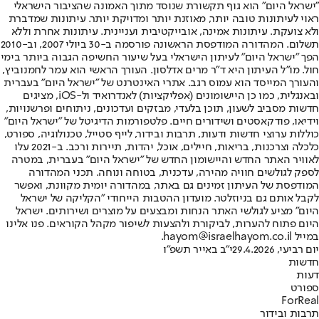
"ישראל היום" הוא גוף תקשורת שנוסד מתוך האמונה שהציבור הישראלי
ראוי לעיתונות טובה יותר, מאוזנת יותר ומדויקת יותר. עיתונות שמדברת
ולא צועקת. עיתונות אמינה, אובייקטיבית ועניינית. עיתונות אחרת וללא
תשלום. המהדורה המודפסת הראשונה פורסמה ב-30 ביולי 2007, וב-2010
הפך "ישראל היום" לעיתון הישראלי בעל שיעור החשיפה הגבוה ביותר בימי
חול. מו"ל העיתון היא ד"ר מרים אדלסון. העורך הראשי הוא עמר לחמנוביץ,
והעורך המייסד הוא עמוס רגב. אתרי האינטרנט של "ישראל היום" בעברית
ובאנגלית, כמו כן היישומונים (אפליקציות) לאנדרואיד ול-iOS, מציגים
חדשות מסביב לשעון, תוכן בלעדי, מבזקים ועדכונים, ניתוחים ופרשנויות,
וידיאו, פודקאסטים ושידורים חיים. פלטפורמות הדיגיטל של "ישראל היום"
כוללות ערוצי חדשות ודעות, תרבות ובידור, לייף סטייל, טכנולוגיה, ספורט,
כלכלה וצרכנות, בריאות, חיילים, אוכל, יהדות, תיירות ורכב. ב-2021 עלו
לאוויר האתר החדש והיישומון החדש של "ישראל היום" בעברית, במטרה
לספק לגולשים חוויה מהירה, עדכנית, בטוחה ונוחה. תכני המהדורה
המודפסת של העיתון זמינים גם באתר, במהדורה יומית מקוונת, ואפשר
לקבל אותם גם בניוזלטר. מועדון ההטבות הייחודי "הקליקה של ישראל
היום" מציע לגולשי האתר הנחות ומבצעים על מוצרים ושירותים. ישראל
היום פתוח להערות, לביקורת ולהצעות לשיפור מקהל הקוראים. פנו אלינו
במייל hayom@israelhayom.co.il.
יום רביעי, 29.4.2026
י"ב באייר תשפ"ו
חדשות
דעות
ספורט
ForReal
תרבות ובידור